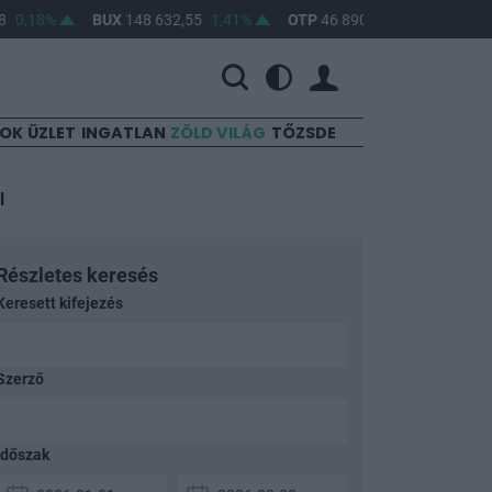
8%
BUX
148 632,55
1,41%
OTP
46 890
2,16%
MOL
4 650
SOK
ÜZLET
INGATLAN
ZÖLD VILÁG
TŐZSDE
l
Részletes keresés
Keresett kifejezés
Szerző
Időszak