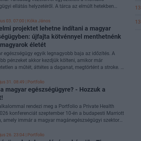
i orvoslétszám mellett, ezért egyes ellátások regionális
ügyi ellátás helyzetéről. A tárca az elmúlt hetekben
kba koncentrálása elkerülhetetlen. Álmos Péter úgy véli,
13
pezte a sürgős beavatkozási pontokat, és áttekintette a
rmány első komoly próbatétele az lesz, hogy képes-e
s hosszú távú terveket. Konkrét lépésként kiírják a Nyírő
 beszélni a rendszer bajairól és hosszú távú reformokat
ius 03. 07:00 |
Kóka János
13
szágos Pszichiátriai és Addiktológiai Intézet (OPAI)
elmi projektet lehetne indítani a magyar
tani.
tói pályázatát, Budapesten több kórházat vonnak be az
égügyben: újfajta kötvénnyel menthetnénk
ichiátriai ellátásba, a fejlesztési munkát pedig miniszteri
magyarok életét
egíti majd. A miniszter hangsúlyozta, hogy a mentális
 egészségügy egyik legnagyobb baja az időzítés. A
 ügye nem szűkíthető le a pszichiátriára, és új,
b pénzeket akkor kezdjük költeni, amikor már
renciára és szakmaiságra épülő szemléletre van
etetlen a műtét, áttétes a daganat, megtörtént a stroke. A
.
 elképesztő összegeket fordít a betegségek kifejlett
ának gyógyítására, miközben a megelőzésre európai
us 31. 08:49 | Portfolio
onlításban alig költünk.
 a magyar egészségügyre? - Hozzuk a
!
alkalommal rendezi meg a Portfolio a Private Health
26 konferenciát szeptember 10-én a budapesti Marriott
n, amely immár a magyar magánegészségügyi szektor
sabb találkozási pontjává vált. Az esemény már csak
 érdekes, mert az egészségügy érdekes időszakát éli, az
us 26. 23:04 | Portfolio
gészségügyben nagy tervek körvonalazódnak, a