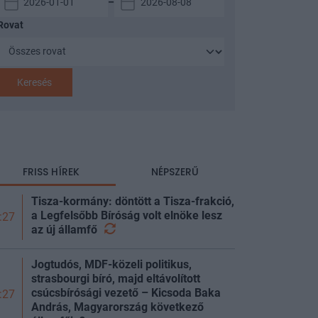
–
Rovat
Keresés
FRISS HÍREK
NÉPSZERŰ
Tisza-kormány: döntött a Tisza-frakció,
a Legfelsőbb Bíróság volt elnöke lesz
:27
az új
államfő
Jogtudós, MDF-közeli politikus,
strasbourgi bíró, majd eltávolított
csúcsbírósági vezető – Kicsoda Baka
:27
András, Magyarország következő