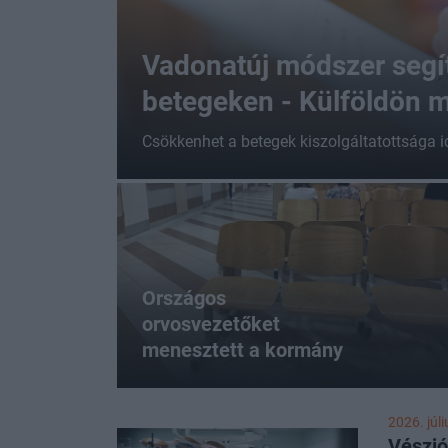
Vadonatúj módszer segí
betegeken - Külföldön 
Csökkenhet a betegek kiszolgáltatottsága i
Országos
orvosvezetőket
menesztett a kormány
2026. júli
Vészjó