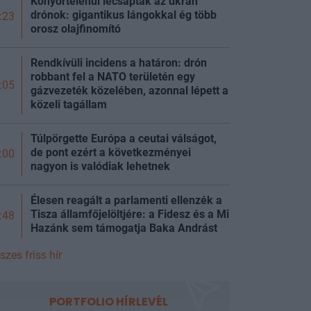
Könyörtelenül lecsaptak az ukrán
drónok: gigantikus lángokkal ég több
:23
orosz olajfinomító
Rendkívüli incidens a határon: drón
robbant fel a NATO területén egy
:05
gázvezeték közelében, azonnal lépett a
közeli tagállam
Túlpörgette Európa a ceutai válságot,
de pont ezért a következményei
:00
nagyon is valódiak lehetnek
Élesen reagált a parlamenti ellenzék a
Tisza államfőjelöltjére: a Fidesz és a Mi
:48
Hazánk sem támogatja Baka Andrást
szes friss hír
PORTFOLIO HÍRLEVÉL