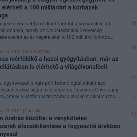
 elérheti a 100 milliárdot a kórházak
ága
16
gére elérte a 49,5 milliárd forintot a kórházak lejárt
állománya, amely az Orvostechnikai Szövetség
zése szerint az év végére akár a 100 milliárd forintos
s megközelítheti. Bár a szakmai szervezetek és az
16
ügyi közgazdászok azonnali évközi konszolidációt és a
us 23. 19:11 |
MTI
, Portfolio
rozási alapdíjak emelését sürgetik, Hegedűs Zsolt
as mérföldkő a hazai gyógyításban: már az
ügyi miniszter adathiányra hivatkozva egyelőre nem
ellátásban is elérhető a világélvonalbeli
zott a lehetséges megoldásról - közölte a
RTL Híradó
.
15
, úgynevezett single port technológiát alkalmazó
észeti eszköz segíti az ellátást az Országos Onkológiai
en, amely a közfinanszírozásban elsőként alkalmazza
jta világszínvonalú berendezést.
us 23. 18:01 | Portfolio
15
 András közölte: a vényköteles
zerek áfacsökkentése a fogyasztói árakban
ényesül