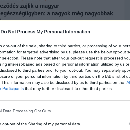
et, a határ menti településeket és a gyermekellátást
eződés zajlik a magyar
 legsúlyosabban.
egészségügyben: a nagyok még nagyobbak
k
ő bővülést produkáltak a legnagyobb hazai
-
Do Not Process My Personal Information
szségügyi szolgáltatók a 2025-ös évben - derül ki a
o szokásos, éves üzleti teljesítményt vizsgáló körképéből.
to opt-out of the sale, sharing to third parties, or processing of your per
unk követett klinikák közül csak három esetben volt
formation for targeted advertising by us, please use the below opt-out s
lhető árbevételcsökkenés tavaly, az érintett intézmények
r selection. Please note that after your opt-out request is processed y
rültek a hírekbe, nem véletlen. A 2025-ös év érdekessége
us 01. 22:46 |
MTI
eing interest-based ads based on personal information utilized by us or
 hogy megállt a jövedelmezőség romlása, igaz egy
amtitkár csatlakozik Hegedűs Zsolthoz
disclosed to third parties prior to your opt-out. You may separately opt-
 szint körül (8%-os EBIDTA-marzs) stabilizálódott, ami
lsejei hatállyal nevezték ki az Egészségügyi Minisztérium
P
losure of your personal information by third parties on the IAB’s list of
ti előre, hogy a piac nem minden tekintetben van
kárává Becságh Pétert.
. This information may also be disclosed by us to third parties on the
IA
Ré
lve a nagyobb horderejű változásokra. Pedig a
Participants
that may further disclose it to other third parties.
ga
áltással ez is benne van a levegőben.
lé
us 30. 13:18 | Portfolio
napra fel kell készülni: teljesen leáll az
A 
l Data Processing Opt Outs
al
os orvosi ellátás
-jén, a Semmelweis-napon a rendelők és a
o opt-out of the Sharing of my personal data.
P