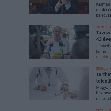
Kármán 
döntésén
bejegyz
2026. júli
Távozi
43 éve
Júniusba
kommunik
oldalán
j
2026. júli
Tartha
telepü
Magyaror
háziorvo
nehezed
legfriss
praxis b
2026. júli