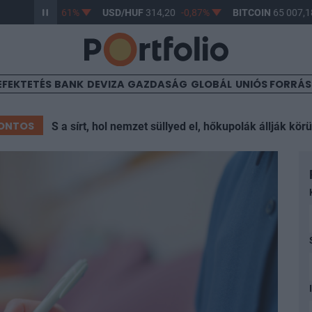
3,17
-0,61%
USD/HUF
314,20
-0,87%
BITCOIN
65 007,18
0,1
EFEKTETÉS
BANK
DEVIZA
GAZDASÁG
GLOBÁL
UNIÓS FORRÁ
ONTOS
S a sírt, hol nemzet süllyed el, hőkupolák állják körü