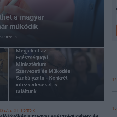
thet a magyar
már működik
dehaza is.
Megjelent az
Egészségügyi
Minisztérium
Szervezeti és Működési
Szabályzata - Konkrét
16
intézkedéseket is
találtunk
16
us 27. 21:11 | Portfolio
sló jövőkép a magyar egészségügyben: év