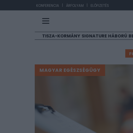
|
|
EUR/HUF
36
KONFERENCIA
ÁRFOLYAM
ELŐFIZETÉS
TISZA-KORMÁNY
SIGNATURE
HÁBORÚ
B
F
MAGYAR EGÉSZSÉGÜGY