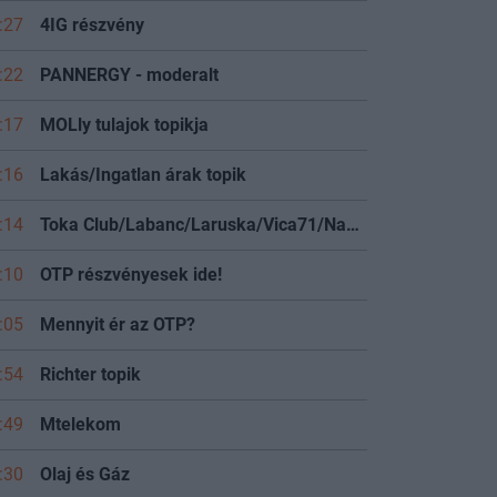
:27
4IG részvény
:22
PANNERGY - moderalt
:17
MOLly tulajok topikja
:16
Lakás/Ingatlan árak topik
:14
Toka Club/Labanc/Laruska/Vica71/Nacky/Bpali/Oldrider/Josefernando/Mcbull/Kawaszabi
:10
OTP részvényesek ide!
:05
Mennyit ér az OTP?
:54
Richter topik
:49
Mtelekom
:30
Olaj és Gáz