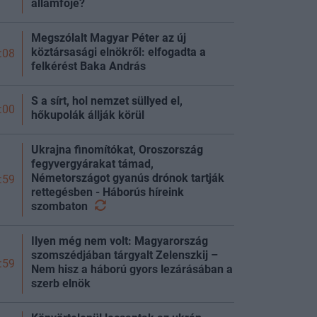
államfője?
Megszólalt Magyar Péter az új
köztársasági elnökről: elfogadta a
:08
felkérést Baka András
S a sírt, hol nemzet süllyed el,
:00
hőkupolák állják körül
Ukrajna finomítókat, Oroszország
fegyvergyárakat támad,
Németországot gyanús drónok tartják
:59
rettegésben - Háborús híreink
szombaton
Ilyen még nem volt: Magyarország
szomszédjában tárgyalt Zelenszkij –
:59
Nem hisz a háború gyors lezárásában a
szerb elnök