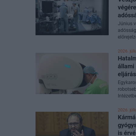
végére
adóss
Június vé
adósság
előrejel
határt i
egészség
2026. júli
finanszí
Hatalm
egészség
állami 
nyilatko
eljárás
Egykaros
robotseb
Intézetb
ezt a fa
2026. júli
Kármán
gyógys
is érv