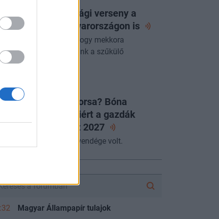
 következő gazdasági verseny a
zért folyhat - Magyarországon
is
yre fontosabb kérdés, hogy mekkora
zdasági értéket teremtünk a szűkülő
szletekből.
LAPVETÉS
égleges a JÉGER sorsa? Bóna
abolcs elárulta, miért a gazdák
ntöttek és mit hoz
2027
miniszter az Alapvetés vendége volt.
FÓRUM
:32
Magyar Állampapír tulajok