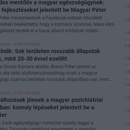
llenőrző hatóság felállítása, valamint a szakmai
rdos mentőöv a magyar egészségügynek:
14
a és a bizalom helyreállítása képezi. Konkrét lépéseket
 fejlesztéseket jelentett be Magyar Péter
tetett, amelyeket rövid időn belül végrehajt ennek
éter miniszterelnök a Facebook-oldalán közzétett
14
n az új kormány (leszerelik például az arcfelismerő
sében bejelentette, hogy a kormány azonnali, teljes körű
t az állami kórházakban). Az előadását követő
sgálatot rendelt el a hazai állami kórházak hűtési
14
talbeszélgetésben leszögezte: a feudális rendszert le
eiben, és idén egy több mint 3,6 milliárd forintos javítási
bontani. Beszélt arról is, hogy tanácsadó csapatában
sztési programot indít a legkritikusabb állapotú
us 04. 12:54 | Portfolio
14
atalin Nobel-díjas kutató mellett helyet kap Sinkó Eszter
nyekben.
nök: Sok területen rosszabb állapotok
gügyi közgazdász és Kovácsy Zsombor egészségügyi
, mint 20-30 évvel ezelőtt
s. Később a szakmai beszélgetés során Hegedűs Zsolt
14
: a minisztériumi stábba neki még 190 emberre van
 Orvosi Kamara elnöke, Álmos Péter szerint az
e.
14
k óta tartó alulfinanszírozottság miatt a magyar
ügy számos területen rosszabb állapotban van, mint
14
minc évvel ezelőtt – becslése szerint mintegy 6000
 forintnyi forrás hiányzott az ágazatból az elmúlt két
us 03. 12:10 | Portfolio
13
ben. Az
Indexnek
adott interjújában arról beszélt, hogy az
áltozások jönnek a magyar pszichiátriai
ndszer hiányosságai miatt évente tízezrek halnak meg
sban: komoly lépéseket jelentett be a
13
ető okokból, miközben az állami és magánellátás
ter
ódása is súlyos problémákat okoz. A kamarai vezető
Zsolt egészségügyi miniszter szerda reggel a
13
a széttagolt intézményrendszer nem tartható fenn a
triai Társaság vezetőivel egyeztetett a mentális