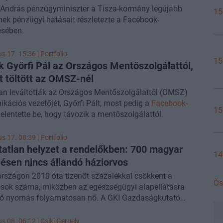
András pénzügyminiszter a Tisza-kormány legújabb
15
ek pénzügyi hatásait részletezte a Facebook-
ésében.
us 17. 15:36 | Portfolio
15
k Győrfi Pál az Országos Mentőszolgálattól,
t töltött az OMSZ-nél
n leváltották az Országos Mentőszolgálattól (OMSZ)
ációs vezetőjét, Győrfi Pált, most pedig a
Facebook-
15
elentette be, hogy távozik a mentőszolgálattól.
us 17. 08:39 | Portfolio
tatlan helyzet a rendelőkben: 700 magyar
14
lésen nincs állandó háziorvos
szágon 2010 óta tizenöt százalékkal csökkent a
Ös
sok száma, miközben az egészségügyi alapellátásra
ő nyomás folyamatosan nő. A GKI Gazdaságkutató
ebb elemzése szerint jelenleg több mint hétszázhatvan
etöltetlen, a tartós orvoshiány pedig elsősorban a vidéki
us 08. 06:12 |
Csiki Gergely