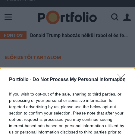
A Paksi Atomerőmű összteljesítménye 227 MW. A Duna vízállá
FONTOS
Donald Trump habozás nélkül rabol el és fenyeget baloldali vezetőket: mégis akad egy diktátor, aki eddig simán megúszta
ELŐFIZETŐI TARTALOM
Nagy nap jöhet a devizapiacon –
erre figyel most a forint
Portfolio -
Do Not Process My Personal Information
If you wish to opt-out of the sale, sharing to third parties, or
Portfolio
processing of your personal or sensitive information for
2026. május 14. 20:37
targeted advertising by us, please use the below opt-out
section to confirm your selection. Please note that after your
A forint továbbra is erős szinteken mozog a vezető
opt-out request is processed you may continue seeing
interest-based ads based on personal information utilized by
devizákkal szemben, miközben a nemzetközi
us or personal information disclosed to third parties prior to
piacokon elsősorban az amerikai