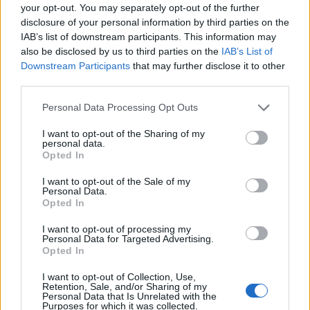
your opt-out. You may separately opt-out of the further
kamatvárakozások, a dollár globális mozgása és a
disclosure of your personal information by third parties on the
geopolitikai kockázatok határozzák meg a
IAB’s list of downstream participants. This information may
also be disclosed by us to third parties on the
IAB’s List of
hangulatot. A magyar fizetőeszköz az elmúlt
Downstream Participants
that may further disclose it to other
hetekben jelentős erősödést mutatott, különösen
third parties.
azután, hogy a piacok egyre nagyobb eséllyel
kezdték árazni az EU-források gyors ütemű
Personal Data Processing Opt Outs
felszabadítására és a politikai átmenet
I want to opt-out of the Sharing of my
stabilizálódására Magyarországon
personal data.
Opted In
2026. május 14. 20:37 Megosztás Kis mozgások a
I want to opt-out of the Sale of my
forintpiacon Érdémi változás az elmúlt órákban nem volt a
Personal Data.
Opted In
forint árfolyamában, az euróval szemben nagyjából
stagnál, a dollárral szemben pedig 0,2 százalékot gyengült
I want to opt-out of processing my
Personal Data for Targeted Advertising.
a magyar fizetőeszköz. USD/HUF...
Opted In
I want to opt-out of Collection, Use,
KEDVES OLVASÓNK!
Retention, Sale, and/or Sharing of my
Personal Data that Is Unrelated with the
Purposes for which it was collected.
A keresett cikk a portfolio.hu hírarchívumához