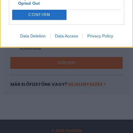
Opted Out
tartozik, melynek olvasása előfizetéses
regisztrációhoz kötött.
CONFIRM
Az előfizetés a következőket tartalmazza:
Portfolio.hu teljes cikkarchívum
Data Deletion
Data Access
Privacy Policy
Kötéslisták: BÉT elmúlt 2 év napon belüli
kötéslistái
Előfizetés
MÁR ELŐFIZETŐNK VAGY?
BEJELENTKEZÉS
© 2026 Portfolio