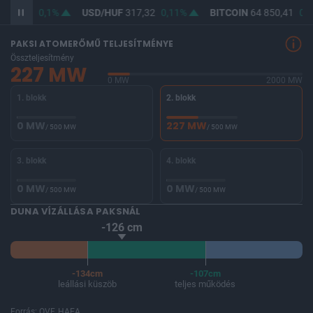
365,78
0,1%
USD/HUF
317,32
0,11%
BITCOIN
64 850,41
0,9
PAKSI ATOMERŐMŰ TELJESÍTMÉNYE
Összteljesítmény
227 MW
0 MW
2000 MW
1. blokk
2. blokk
0 MW
227 MW
/ 500 MW
/ 500 MW
3. blokk
4. blokk
0 MW
0 MW
/ 500 MW
/ 500 MW
DUNA VÍZÁLLÁSA PAKSNÁL
-126 cm
-134cm
-107cm
leállási küszöb
teljes működés
Forrás: OVF, HAEA