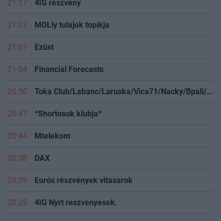
21:17
4IG részvény
21:12
MOLly tulajok topikja
21:07
Ezüst
21:04
Financial Forecasts
20:50
Toka Club/Labanc/Laruska/Vica71/Nacky/Bpali/Oldrider/Josefernando/Mcbull/Kawaszabi
20:47
*Shortosok klubja*
20:44
Mtelekom
20:38
DAX
20:29
Eurós részvények vitasarok
20:25
4IG Nyrt reszvenyesek.