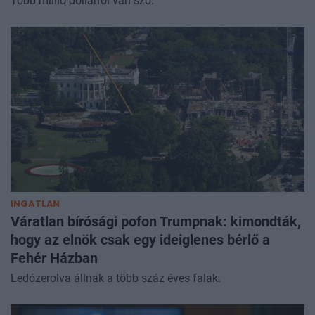
Több millió dollárról van szó.
INGATLAN
Váratlan bírósági pofon Trumpnak: kimondták,
hogy az elnök csak egy ideiglenes bérlő a
Fehér Házban
Ledózerolva állnak a több száz éves falak.