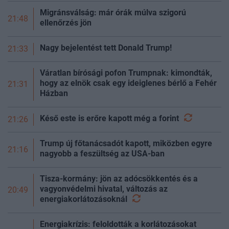
Migránsválság: már órák múlva szigorú
21:48
ellenőrzés jön
Nagy bejelentést tett Donald Trump!
21:33
Váratlan bírósági pofon Trumpnak: kimondták,
hogy az elnök csak egy ideiglenes bérlő a Fehér
21:31
Házban
Késő este is erőre kapott még a
forint
21:26
Trump új főtanácsadót kapott, miközben egyre
21:16
nagyobb a feszültség az USA-ban
Tisza-kormány: jön az adócsökkentés és a
vagyonvédelmi hivatal, változás az
20:49
energiakorlátozásoknál
Energiakrízis: feloldották a korlátozásokat