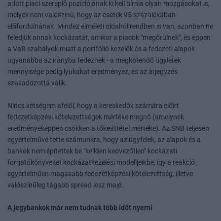
adott piaci szereplő pozíciójának ki kell bírnia olyan mozgásokat is,
melyek nem valószínű, hogy az esetek 95 százalékában
előfordulnának. Mindez elméleti oldalról rendben is van, azonban ne
feledjük annak kockázatát, amikor a piacok "megőrülnek", és éppen
a VaR szabályok miatt a portfólió kezelők és a fedezeti alapok
ugyanabba az irányba fedeznek - a megkötendő ügyletek
mennyisége pedig lyukakat eredményez, és az árjegyzés
szakadozottá válik.
Nincs kétségem afelől, hogy a kereskedők számára előírt
fedezetképzési kötelezettségek mértéke megnő (amelynek
eredményeképpen csökken a tőkeáttétel mértéke). Az SNB teljesen
egyértelművé tette számunkra, hogy az ügyfelek, az alapok és a
bankok nem építettek be "kellően kedvezőtlen" kockázati
forgatókönyveket kockázatkezelési modelljeikbe, így a reakció
egyértelműen magasabb fedezetképzési kötelezettség, illetve
valószínűleg tágabb spread lesz majd.
A jegybankok már nem tudnak több időt nyerni