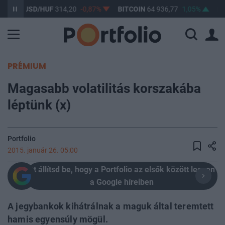
USD/HUF
314,20
-0,87%
BITCOIN
64 936,77
1,05%
BUX
14
PRÉMIUM
Magasabb volatilitás korszakába
léptünk (x)
Portfolio
2015. január 26. 05:00
Itt állítsd be, hogy a Portfolio az elsők között legyen
a Google híreiben
A jegybankok kihátrálnak a maguk által teremtett
hamis egyensúly mögül.