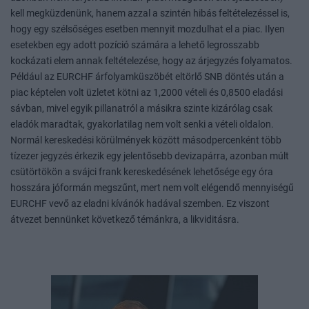
kell megküzdenünk, hanem azzal a szintén hibás feltételezéssel is,
hogy egy szélsőséges esetben mennyit mozdulhat el a piac. Ilyen
esetekben egy adott pozíció számára a lehető legrosszabb
kockázati elem annak feltételezése, hogy az árjegyzés folyamatos.
Például az EURCHF árfolyamküszöbét eltörlő SNB döntés után a
piac képtelen volt üzletet kötni az 1,2000 vételi és 0,8500 eladási
sávban, mivel egyik pillanatról a másikra szinte kizárólag csak
eladók maradtak, gyakorlatilag nem volt senki a vételi oldalon.
Normál kereskedési körülmények között másodpercenként több
tízezer jegyzés érkezik egy jelentősebb devizapárra, azonban múlt
csütörtökön a svájci frank kereskedésének lehetősége egy óra
hosszára jóformán megszűnt, mert nem volt elégendő mennyiségű
EURCHF vevő az eladni kívánók hadával szemben. Ez viszont
átvezet bennünket következő témánkra, a likviditásra.