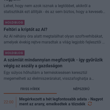
Lehet, hogy nem azok isznak a legtöbbet, akikről a
statisztikák ezt állítják - és az sem biztos, hogy a kevesebb
elfogyasztott alkohol kisebb társadalmi kárral... The post
HOLDBLOG
Kevesebb alkoholt iszunk
Feltöri a kriptót az AI?
Az AI néhány óra alatt megtalálhat olyan szoftverhibákat,
amelyek évekig rejtve maradtak a világ legjobb fejlesztői és
biztonsági szakemberei előtt. A kriptovilágban ennek
HOLDBLOG
különösen nagy...
A számlát mindannyian megfizetjük - így gyűrűzik
végig az aszály a gazdaságon
Egy súlyos hőhullám a terméskiesésen keresztül
megemelheti az élelmiszerárakat, visszafoghatja a
gazdasági növekedést, ronthatja a termelékenységet, sőt
FRISS HÍREK
NÉPSZERŰ
még az állam finanszírozását is m
Megérkezett a hét legfontosabb adata - Nagyot
22:00
ment az arany, emelkedtek a
tőzsdék