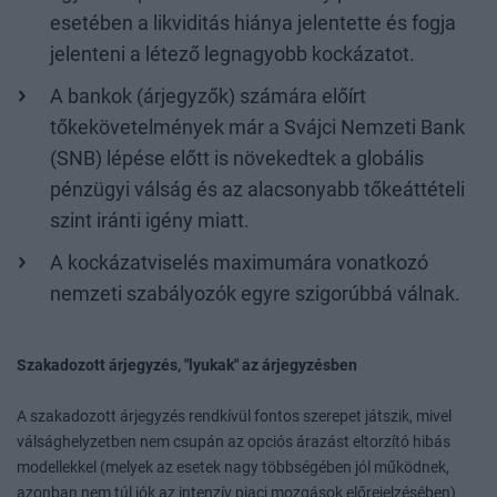
esetében a likviditás hiánya jelentette és fogja
jelenteni a létező legnagyobb kockázatot.
A bankok (árjegyzők) számára előírt
tőkekövetelmények már a Svájci Nemzeti Bank
(SNB) lépése előtt is növekedtek a globális
pénzügyi válság és az alacsonyabb tőkeáttételi
szint iránti igény miatt.
A kockázatviselés maximumára vonatkozó
nemzeti szabályozók egyre szigorúbbá válnak.
Szakadozott árjegyzés, "lyukak" az árjegyzésben
A szakadozott árjegyzés rendkívül fontos szerepet játszik, mivel
válsághelyzetben nem csupán az opciós árazást eltorzító hibás
modellekkel (melyek az esetek nagy többségében jól működnek,
azonban nem túl jók az intenzív piaci mozgások előrejelzésében)