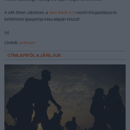
A cikk Steen Jakobsen, a
Saxo Bank A/S
vezető közgazdásza és
befektetési igazgatója írása alapján készült.
(x)
Címkék:
prémium
CÍMLAPRÓL AJÁNLJUK