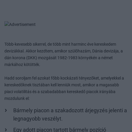
Több-kevesebb sikerrel, de több mint harminc éve kereskedem
devizákkal. Akkor kezdtem, amikor szülőhazám, Dánia devizája, a
dán korona (DKK) mozgását 1982-1983 környékén a német
márkához kötötték.
Hadd soroljam fel azokat főbb kockázati tényezőket, amelyekkel a
kereskedőknek tisztában kell lenniük most, amikor a magasabb
piaci volatilitás és a szabadabban kereskedő piacok irányába
mozdulunk el:
Bármely piacon a szakadozott árjegyzés jelenti a
legnagyobb veszélyt.
Egy adott piacon tartott bármely pozíció