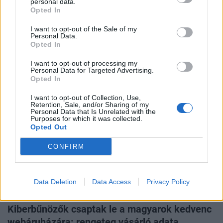
GLOBÁL
personal data.
Opted In
Brutális amerikai vámok jönnek az orosz gáz
és olaj miatt, Magyarország is aggódhat
I want to opt-out of the Sale of my
Personal Data.
A magyar kormány csak a mentesítő körülményekben
Opted In
reménykedhet.
I want to opt-out of processing my
Personal Data for Targeted Advertising.
Opted In
I want to opt-out of Collection, Use,
Retention, Sale, and/or Sharing of my
Personal Data that Is Unrelated with the
Purposes for which it was collected.
Opted Out
CONFIRM
Data Deletion
Data Access
Privacy Policy
GAZDASÁG
Kiberbűnözők csaptak le a magyarok kedvenc
webáruházára: rengeteg vásárló adata