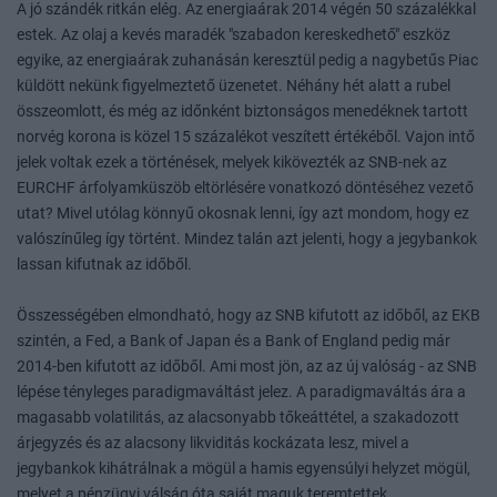
A jó szándék ritkán elég. Az energiaárak 2014 végén 50 százalékkal
estek. Az olaj a kevés maradék "szabadon kereskedhető" eszköz
egyike, az energiaárak zuhanásán keresztül pedig a nagybetűs Piac
küldött nekünk figyelmeztető üzenetet. Néhány hét alatt a rubel
összeomlott, és még az időnként biztonságos menedéknek tartott
norvég korona is közel 15 százalékot veszített értékéből. Vajon intő
jelek voltak ezek a történések, melyek kikövezték az SNB-nek az
EURCHF árfolyamküszöb eltörlésére vonatkozó döntéséhez vezető
utat? Mivel utólag könnyű okosnak lenni, így azt mondom, hogy ez
valószínűleg így történt. Mindez talán azt jelenti, hogy a jegybankok
lassan kifutnak az időből.
Összességében elmondható, hogy az SNB kifutott az időből, az EKB
szintén, a Fed, a Bank of Japan és a Bank of England pedig már
2014-ben kifutott az időből. Ami most jön, az az új valóság - az SNB
lépése tényleges paradigmaváltást jelez. A paradigmaváltás ára a
magasabb volatilitás, az alacsonyabb tőkeáttétel, a szakadozott
árjegyzés és az alacsony likviditás kockázata lesz, mivel a
jegybankok kihátrálnak a mögül a hamis egyensúlyi helyzet mögül,
melyet a pénzügyi válság óta saját maguk teremtettek.