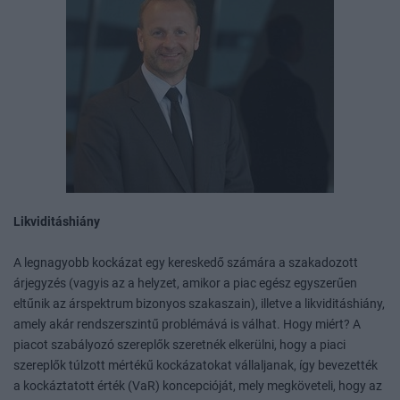
Likviditáshiány
A legnagyobb kockázat egy kereskedő számára a szakadozott
árjegyzés (vagyis az a helyzet, amikor a piac egész egyszerűen
eltűnik az árspektrum bizonyos szakaszain), illetve a likviditáshiány,
amely akár rendszerszintű problémává is válhat. Hogy miért? A
piacot szabályozó szereplők szeretnék elkerülni, hogy a piaci
szereplők túlzott mértékű kockázatokat vállaljanak, így bevezették
a kockáztatott érték (VaR) koncepcióját, mely megköveteli, hogy az