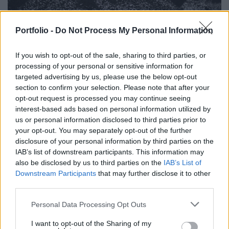
Portfolio -
Do Not Process My Personal Information
GAZDASÁG
Rendkívüli lépés Romániában: beindítják a
If you wish to opt-out of the sale, sharing to third parties, or
szénerőműveket
processing of your personal or sensitive information for
targeted advertising by us, please use the below opt-out
Pótolni kell a kieső kapacitást.
section to confirm your selection. Please note that after your
opt-out request is processed you may continue seeing
interest-based ads based on personal information utilized by
us or personal information disclosed to third parties prior to
your opt-out. You may separately opt-out of the further
disclosure of your personal information by third parties on the
IAB’s list of downstream participants. This information may
also be disclosed by us to third parties on the
IAB’s List of
Downstream Participants
that may further disclose it to other
third parties.
Personal Data Processing Opt Outs
I want to opt-out of the Sharing of my