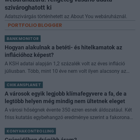
szivároghatott ki
Adatszivárgás történhetett az About You webáruháznál.
PORTFOLIO BLOGGER
BANKMONITOR
Hogyan alakulnak a betéti- és hitelkamatok az
inflációhoz képest?
A KSH adatai alapján 1,2 százalék volt az éves infláció
júliusban. Több, mint 10 éve nem volt ilyen alacsony az
áremelkedés mértéke. Érdemes megnézni, hogy ezen
CHIKANSPLANET
adathoz képest hogyan alakul
A városok egyik legjobb klímafegyvere a fa, de a
legtöbb helyen még mindig nem ültetnek eleget
A városi hőségnek évente 350 ezren esnek áldozatául. Két
friss kutatás egybehangzó eredménye szerint a fakorona
akár a városi hőszigethatás felét is semlegesítheti
KONYHAKONTROLLING
Csúcsidőben drágább áram?