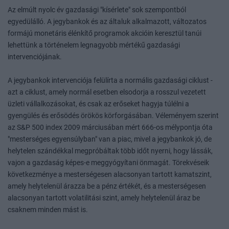
Az elmúlt nyolc év gazdasági "kísérlete" sok szempontból
egyedülálló. A jegybankok és az általuk alkalmazott, változatos
formájú monetáris élénkítő programok akcióin keresztül tanúi
lehettünk a történelem legnagyobb mértékű gazdasági
intervenciójának.
A jegybankok intervenciója felülírta a normális gazdasági ciklust -
azt a ciklust, amely normál esetben elsodorja a rosszul vezetett
üzleti vállalkozásokat, és csak az erőseket hagyja túlélni a
gyengülés és erősödés örökös körforgásában. Véleményem szerint
az S&P 500 index 2009 márciusában mért 666-os mélypontja óta
"mesterséges egyensúlyban" van a piac, mivel a jegybankok jó, de
helytelen szándékkal megpróbáltak több időt nyerni, hogy lássák,
vajon a gazdaság képes-e meggyógyítani önmagát. Törekvéseik
következménye a mesterségesen alacsonyan tartott kamatszint,
amely helytelenül árazza be a pénz értékét, és a mesterségesen
alacsonyan tartott volatilitási szint, amely helytelenül áraz be
csaknem minden mást is.