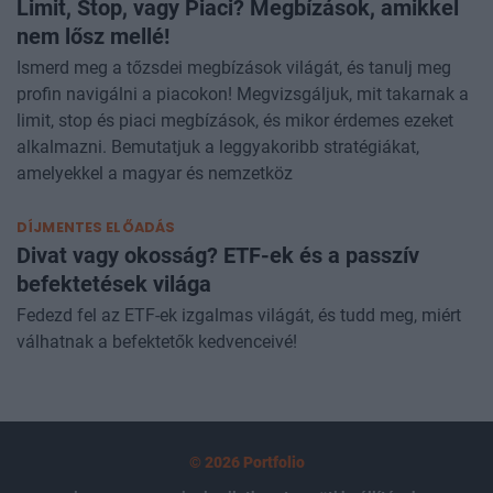
Limit, Stop, vagy Piaci? Megbízások, amikkel
nem lősz mellé!
Ismerd meg a tőzsdei megbízások világát, és tanulj meg
profin navigálni a piacokon! Megvizsgáljuk, mit takarnak a
limit, stop és piaci megbízások, és mikor érdemes ezeket
alkalmazni. Bemutatjuk a leggyakoribb stratégiákat,
amelyekkel a magyar és nemzetköz
DÍJMENTES ELŐADÁS
Divat vagy okosság? ETF-ek és a passzív
befektetések világa
Fedezd fel az ETF-ek izgalmas világát, és tudd meg, miért
válhatnak a befektetők kedvenceivé!
© 2026 Portfolio