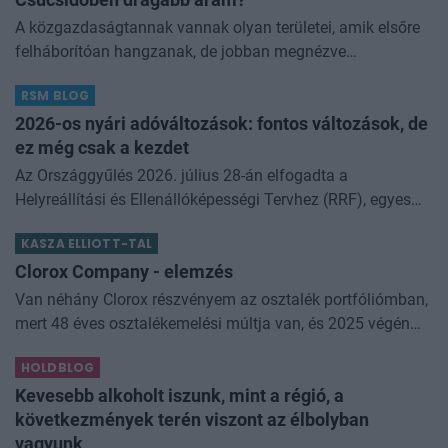
A közgazdaságtannak vannak olyan területei, amik elsőre
felháborítóan hangzanak, de jobban megnézve
összességében jobb kimenethez vezetnek. Az igaz, hogy
RSM BLOG
némi kellemetlenséggel is járnak. Az
2026-os nyári adóváltozások: fontos változások, de
ez még csak a kezdet
Az Országgyűlés 2026. július 28-án elfogadta a
Helyreállítási és Ellenállóképességi Tervhez (RRF), egyes
kormányprogramokhoz és kormányhatározatokhoz
KASZA ELLIOTT-TAL
kapcsolódó adóintézkedésekről, v
Clorox Company - elemzés
Van néhány Clorox részvényem az osztalék portfóliómban,
mert 48 éves osztalékemelési múltja van, és 2025 végén
úgy láttam, hogy jó áron meg tudom venni ezt a majdnem
HOLDBLOG
dividend king-et. Azt
Kevesebb alkoholt iszunk, mint a régió, a
következmények terén viszont az élbolyban
vagyunk