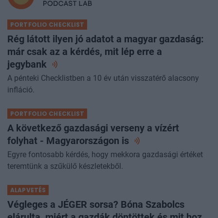
PORTFOLIO CHECKLIST
Rég látott ilyen jó adatot a magyar gazdaság:
már csak az a kérdés, mit lép erre a
jegybank
A pénteki Checklistben a 10 év után visszatérő alacsony
infláció.
PORTFOLIO CHECKLIST
A következő gazdasági verseny a vízért
folyhat - Magyarországon
is
Egyre fontosabb kérdés, hogy mekkora gazdasági értéket
teremtünk a szűkülő készletekből.
ALAPVETÉS
Végleges a JÉGER sorsa? Bóna Szabolcs
elárulta, miért a gazdák döntöttek és mit hoz