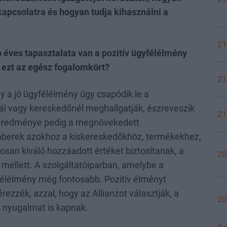
lkapcsolatra és hogyan tudja kihasználni a
21
 éves tapasztalata van a pozitív ügyfélélmény
 ezt az egész fogalomkört?
21
 a jó ügyfélélmény úgy csapódik le a
ál vagy kereskedőnél meghallgatják, észreveszik
21
 eredménye pedig a megnövekedett
mberek azokhoz a kiskereskedőkhöz, termékekhez,
an kiváló hozzáadott értéket biztosítanak, a
20
mellett. A szolgáltatóiparban, amelybe a
gyfélélmény még fontosabb. Pozitív élményt
rezzék, azzal, hogy az Allianzot választják, a
20
és nyugalmat is kapnak.