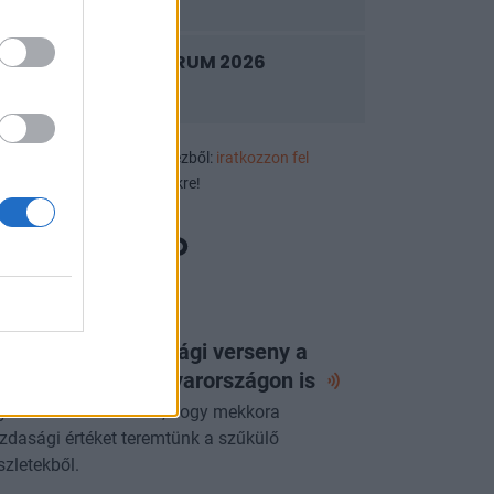
2026. szeptember 9.
PRIVATE HEALTH FORUM 2026
2026. szeptember 10.
ek, eseményajánlók első kézből:
iratkozzon fel
luzív rendezvényértesítőnkre!
ORTFOLIO CHECKLIST
 következő gazdasági verseny a
zért folyhat - Magyarországon
is
yre fontosabb kérdés, hogy mekkora
zdasági értéket teremtünk a szűkülő
szletekből.