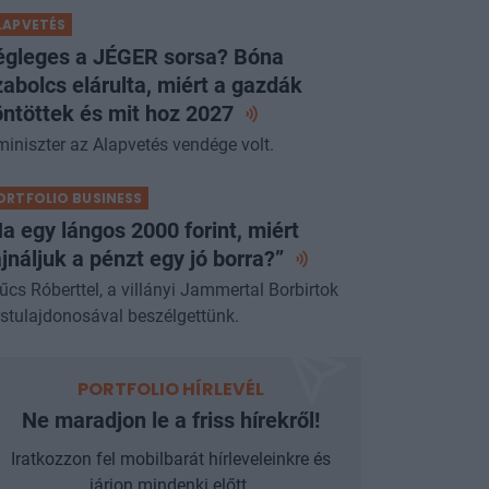
LAPVETÉS
égleges a JÉGER sorsa? Bóna
abolcs elárulta, miért a gazdák
ntöttek és mit hoz
2027
miniszter az Alapvetés vendége volt.
ORTFOLIO BUSINESS
a egy lángos 2000 forint, miért
jnáljuk a pénzt egy jó
borra?”
űcs Róberttel, a villányi Jammertal Borbirtok
rstulajdonosával beszélgettünk.
PORTFOLIO HÍRLEVÉL
Ne maradjon le a friss hírekről!
Iratkozzon fel mobilbarát hírleveleinkre és
járjon mindenki előtt.