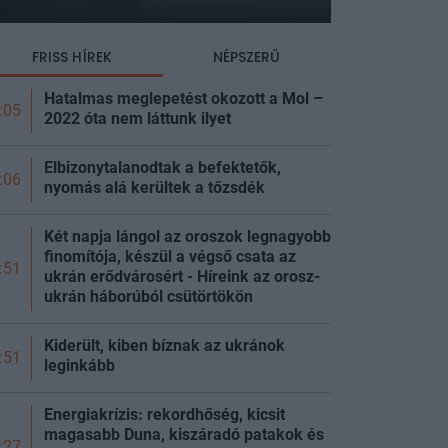
FRISS HÍREK
NÉPSZERŰ
Hatalmas meglepetést okozott a Mol –
:05
2022 óta nem láttunk ilyet
Elbizonytalanodtak a befektetők,
:06
nyomás alá kerültek a
tőzsdék
Két napja lángol az oroszok legnagyobb
finomítója, készül a végső csata az
:51
ukrán erődvárosért - Híreink az orosz-
ukrán háborúból
csütörtökön
Kiderült, kiben bíznak az ukránok
:51
leginkább
Energiakrízis: rekordhőség, kicsit
magasabb Duna, kiszáradó patakok és
:27