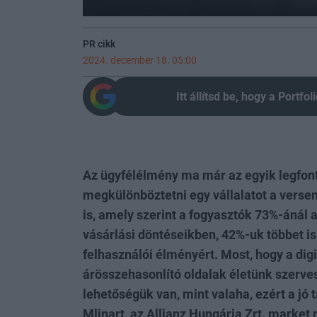
PR cikk
2024. december 18. 05:00
Itt állítsd be, hogy a Portf
Az ügyfélélmény ma már az egyik legfon
megkülönböztetni egy vállalatot a verse
is, amely szerint a fogyasztók 73%-ánál 
vásárlási döntéseikben, 42%-uk többet is
felhasználói élményért. Most, hogy a dig
árösszehasonlító oldalak életünk szerves
lehetőségük van, mint valaha, ezért a jó
Mlinart, az Allianz Hungária Zrt. marke