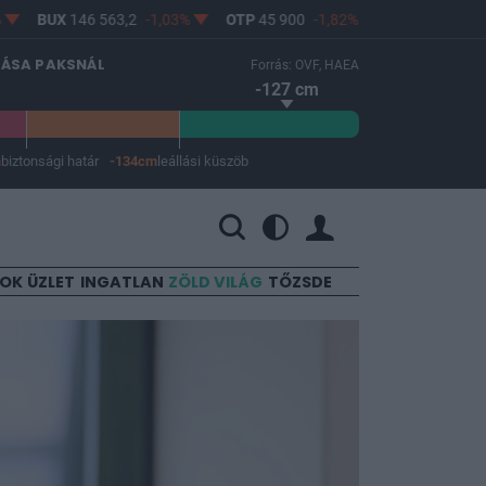
BUX
146 563,2
-1,03%
OTP
45 900
-1,82%
MOL
4 640
0,69%
LÁSA PAKSNÁL
Forrás: OVF, HAEA
-127 cm
m
biztonsági határ
-134cm
leállási küszöb
 a leállási küszöb -134 cm.
SOK
ÜZLET
INGATLAN
ZÖLD VILÁG
TŐZSDE