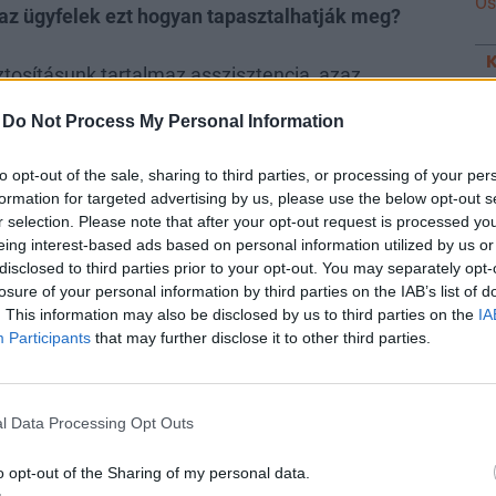
Ös
 az ügyfelek ezt hogyan tapasztalhatják meg?
ztosításunk tartalmaz asszisztencia, azaz
újtást és közlekedési balesetbiztosítást. Ezeket az
-
Do Not Process My Personal Information
en ügyfélnek. Eltört vízvezeték esetén a
ek asszisztencia szolgáltatásunk nyújt gyors
to opt-out of the sale, sharing to third parties, or processing of your per
yan előnyökkel jár, mint az egészségügyi
formation for targeted advertising by us, please use the below opt-out s
r selection. Please note that after your opt-out request is processed y
elérhető magyar nyelvű ügyfélszolgálat.
eing interest-based ads based on personal information utilized by us or
disclosed to third parties prior to your opt-out. You may separately opt-
ágazatot, hogy lemaradtak a digitalizációban.
losure of your personal information by third parties on the IAB’s list of
. This information may also be disclosed by us to third parties on the
IA
?
Participants
that may further disclose it to other third parties.
m digitalizációban az Allianz Magyarországon
tő és az online kárstátuszkövető felületünkkel a
l Data Processing Opt Outs
tláthatóbb lett az ügyfeleink számára.
 vezérelt digitális gépjárműszemlét, így a casco-
o opt-out of the Sharing of my personal data.