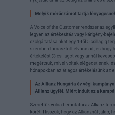
nyújtsuk, amihez pedig az online és a szem
Melyik mérőszámot tartja lényegesne
A Voice of the Customer rendszer az egyi
legyen az értékesítés vagy kárigény-bejel
szolgáltatásainkat egy 1-től 5 csillagig t
szemben támasztott elvárásait, és hogy ho
értékelést (3 csillagot vagy annál kevese
megértsük, mivel voltak elégedetlenek, és
hónapokban az átlagos értékelésünk az elér
Az Allianz Hungária év végi kampánya a
Allianz ügyfél. Miért indult ez a kamp
Szerettük volna bemutatni az Allianz term
körét. Hisszük, hogy az Allianznál „alap, 