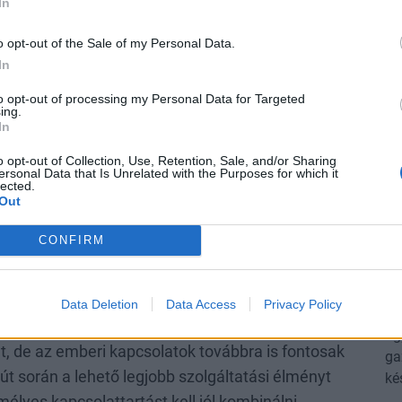
In
a személyes szakértői szemle. Továbbá
lokklánc-technológiát és az okosszerződéseket
o opt-out of the Sale of my Personal Data.
égével automatikus kifizetés történhet például
In
to opt-out of processing my Personal Data for Targeted
ing.
In
ált ügyfélutakat nyitnak meg, hogyan lehet
Hír
exk
érintkezés és az innovatív technológiák között?
o opt-out of Collection, Use, Retention, Sale, and/or Sharing
ersonal Data that Is Unrelated with the Purposes for which it
enleg?
lected.
Out
tizálás egyre elterjedtebbé is válik,
CONFIRM
zemélyes, az ügyfél elvárásainak megfelelő
P
s. Az emberek különböző mobilos alkalmazásokat,
A
iket online intézik, de ha valami gond van, akkor
Data Deletion
Data Access
Privacy Policy
ví
. Az új technológiai eszközökre szükség van,
Eg
, de az emberi kapcsolatok továbbra is fontosak
ga
út során a lehető legjobb szolgáltatási élményt
ké