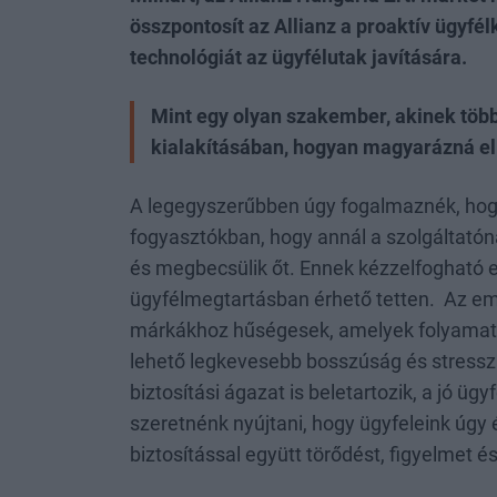
összpontosít az Allianz a proaktív ügyfé
technológiát az ügyfélutak javítására.
Mint egy olyan szakember, akinek több
kialakításában, hogyan magyarázná el
A legegyszerűbben úgy fogalmaznék, hogy
fogyasztókban, hogy annál a szolgáltatón
és megbecsülik őt. Ennek kézzelfogható
ügyfélmegtartásban érhető tetten. Az e
márkákhoz hűségesek, amelyek folyamatos
lehető legkevesebb bosszúság és stressz 
biztosítási ágazat is beletartozik, a jó ü
szeretnénk nyújtani, hogy ügyfeleink úgy é
biztosítással együtt törődést, figyelmet 