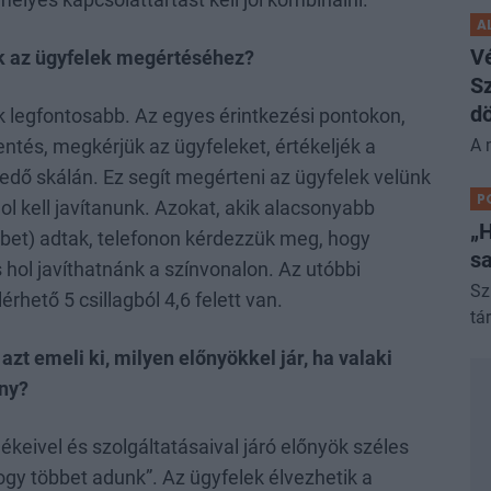
élyes kapcsolattartást kell jól kombinálni.
A
V
k az ügyfelek megértéséhez?
Sz
dö
k legfontosabb. Az egyes érintkezési pontokon,
A 
entés, megkérjük az ügyfeleket, értékeljék a
erjedő skálán. Ez segít megérteni az ügyfelek velünk
P
l kell javítanunk. Azokat, akik alacsonyabb
„H
bbet) adtak, telefonon kérdezzük meg, hogy
sa
 hol javíthatnánk a színvonalon. Az utóbbi
Sz
hető 5 csillagból 4,6 felett van.
tá
zt emeli ki, milyen előnyökkel jár, ha valaki
ány?
ékeivel és szolgáltatásaival járó előnyök széles
hogy többet adunk”. Az ügyfelek élvezhetik a