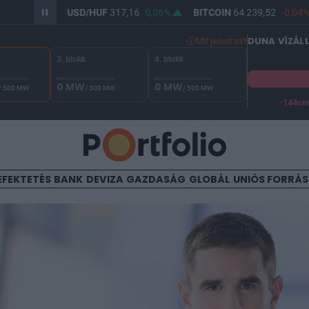
0,01%
USD/HUF
317,16
0,06%
BITCOIN
64 239,52
-0,04%
DUNA VÍZÁL
Mit jelent ez?
3. blokk
4. blokk
0 MW
0 MW
/ 500 MW
/ 500 MW
/ 500 MW
-144c
A Duna vízállása Paksnál -127 cm. A biztonsági határ -144 cm,
EFEKTETÉS
BANK
DEVIZA
GAZDASÁG
GLOBÁL
UNIÓS FORRÁ