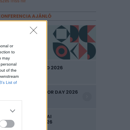
szes friss hír
KONFERENCIA AJÁNLÓ
sonal or
ection to
ou may
 personal
SUSTAINABLE WORLD 2026
out of the
2026. szeptember 8.
 downstream
B’s List of
WOOD & CO. INVESTOR DAY 2026
2026. szeptember 9.
LENDÜLETBEN A HAZAI
VÁLLALKOZÁSOK 2026