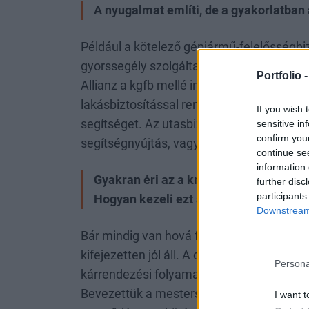
A nyugalmat említi, de a gyakorlatban
Például a kötelező gépjármű-felelősségbi
gyorssegély szolgáltatást, jogi segítségny
Portfolio 
Allianz a kgfb mellé ingyenesen adja mind
lakásbiztosítással rendelkező ügyfeleinkn
If you wish 
segítséget. Az utasbiztosításunk pedig ol
sensitive in
confirm you
segítségnyújtás, vagy a nap 24 órájában 
continue se
information 
Gyakran éri az a kritika a biztosítási 
further disc
participants
Hogyan kezeli ezt az Allianz Hungária
Downstream 
Bár mindig van hová fejlődni, de szerinte
kifejezetten jól áll. A digitális kárbejelen
Persona
kárrendezési folyamatunk egyszerűbb és á
Bevezettük a mesterséges intelligenciával
I want t