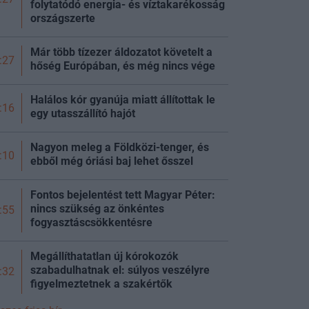
folytatódó energia- és víztakarékosság
országszerte
Már több tízezer áldozatot követelt a
:27
hőség Európában, és még nincs vége
Halálos kór gyanúja miatt állítottak le
:16
egy utasszállító hajót
Nagyon meleg a Földközi-tenger, és
:10
ebből még óriási baj lehet ősszel
Fontos bejelentést tett Magyar Péter:
nincs szükség az önkéntes
:55
fogyasztáscsökkentésre
Megállíthatatlan új kórokozók
szabadulhatnak el: súlyos veszélyre
:32
figyelmeztetnek a szakértők