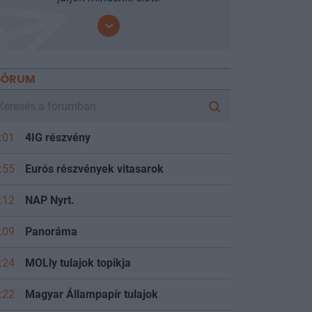
FÓRUM
:01
4IG részvény
:55
Eurós részvények vitasarok
:12
NAP Nyrt.
:09
Panoráma
:24
MOLly tulajok topikja
:22
Magyar Állampapír tulajok