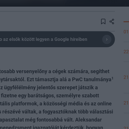
01
olio az elsők között legyen a Google híreiben
22
tosabb versenyelőny a cégek számára, segíthet
21
1
nytársaktól. Ezt támasztja alá a PwC tanulmánya
az ügyfélélmény jelentős szerepet játszik a
 fizetne egy barátságos, személyre szabott
21
itális platformok, a közösségi média és az online
 részévé váltak, a fogyasztóknak több választási
 tapasztalat még fontosabbá vált. Aleksandar
t menedzsment igazgatóját kérdeztük, hogyan
21