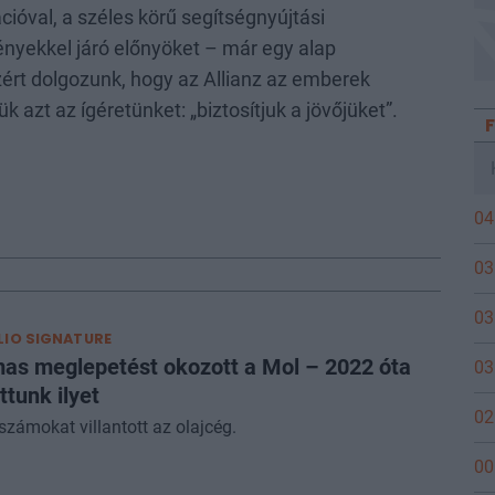
cióval, a széles körű segítségnyújtási
nyekkel járó előnyöket – már egy alap
zért dolgozunk, hogy az Allianz az emberek
k azt az ígéretünket: „biztosítjuk a jövőjüket”.
04
03
03
IO SIGNATURE
as meglepetést okozott a Mol – 2022 óta
03
ttunk ilyet
02
 számokat villantott az olajcég.
00