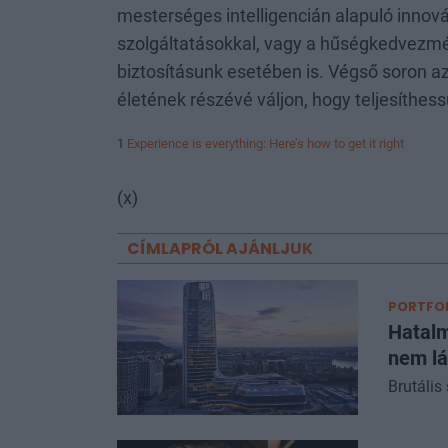
mesterséges intelligencián alapuló innová
szolgáltatásokkal, vagy a hűségkedvezmé
biztosításunk esetében is. Végső soron a
életének részévé váljon, hogy teljesíthessü
1
Experience is everything: Here’s how to get it right
(x)
CÍMLAPRÓL AJÁNLJUK
PORTFOL
Hatalm
nem lá
Brutális