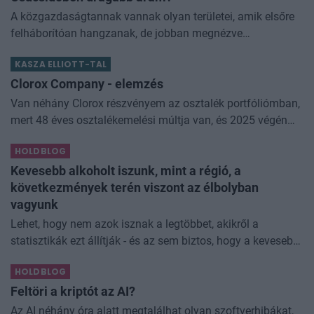
A közgazdaságtannak vannak olyan területei, amik elsőre
felháborítóan hangzanak, de jobban megnézve
összességében jobb kimenethez vezetnek. Az igaz, hogy
KASZA ELLIOTT-TAL
némi kellemetlenséggel is járnak. Az
Clorox Company - elemzés
Van néhány Clorox részvényem az osztalék portfóliómban,
mert 48 éves osztalékemelési múltja van, és 2025 végén
úgy láttam, hogy jó áron meg tudom venni ezt a majdnem
HOLDBLOG
dividend king-et. Azt
Kevesebb alkoholt iszunk, mint a régió, a
következmények terén viszont az élbolyban
vagyunk
Lehet, hogy nem azok isznak a legtöbbet, akikről a
statisztikák ezt állítják - és az sem biztos, hogy a kevesebb
elfogyasztott alkohol kisebb társadalmi kárral... The post
HOLDBLOG
Kevesebb alkoholt iszunk
Feltöri a kriptót az AI?
Az AI néhány óra alatt megtalálhat olyan szoftverhibákat,