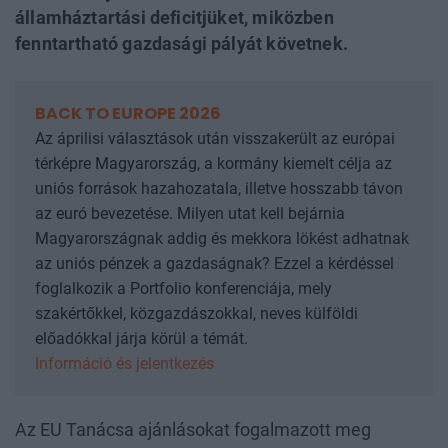
államháztartási deficitjüket, miközben
fenntartható gazdasági pályát követnek.
BACK TO EUROPE 2026
Az áprilisi választások után visszakerült az európai
térképre Magyarország, a kormány kiemelt célja az
uniós források hazahozatala, illetve hosszabb távon
az euró bevezetése. Milyen utat kell bejárnia
Magyarországnak addig és mekkora lökést adhatnak
az uniós pénzek a gazdaságnak? Ezzel a kérdéssel
foglalkozik a Portfolio konferenciája, mely
szakértőkkel, közgazdászokkal, neves külföldi
előadókkal járja körül a témát.
Információ és jelentkezés
Az EU Tanácsa ajánlásokat fogalmazott meg