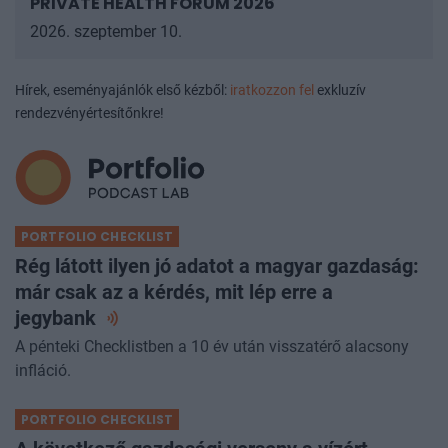
PRIVATE HEALTH FORUM 2026
2026. szeptember 10.
Hírek, eseményajánlók első kézből:
iratkozzon fel
exkluzív
rendezvényértesítőnkre!
PORTFOLIO CHECKLIST
Rég látott ilyen jó adatot a magyar gazdaság:
már csak az a kérdés, mit lép erre a
jegybank
A pénteki Checklistben a 10 év után visszatérő alacsony
infláció.
PORTFOLIO CHECKLIST