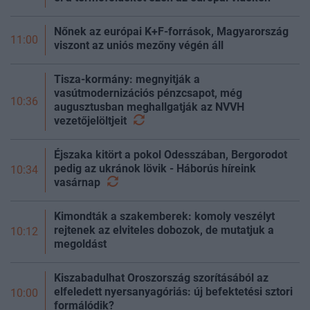
Nőnek az európai K+F-források, Magyarország
11:00
viszont az uniós mezőny végén áll
Tisza-kormány: megnyitják a
vasútmodernizációs pénzcsapot, még
10:36
augusztusban meghallgatják az NVVH
vezetőjelöltjeit
Éjszaka kitört a pokol Odesszában, Bergorodot
pedig az ukránok lövik - Háborús híreink
10:34
vasárnap
Kimondták a szakemberek: komoly veszélyt
rejtenek az elviteles dobozok, de mutatjuk a
10:12
megoldást
Kiszabadulhat Oroszország szorításából az
elfeledett nyersanyagóriás: új befektetési sztori
10:00
formálódik?