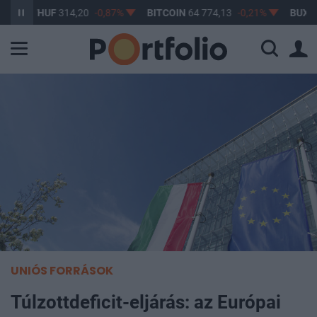
D/HUF
314,20
-0,87%
BITCOIN
64 774,13
-0,21%
BUX
148 63
UNIÓS FORRÁSOK
Túlzottdeficit-eljárás: az Európai