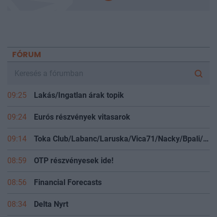
FÓRUM
09:25
Lakás/Ingatlan árak topik
09:24
Eurós részvények vitasarok
09:14
Toka Club/Labanc/Laruska/Vica71/Nacky/Bpali/Oldrider/Josefernando/Mcbull/Kawaszabi
08:59
OTP részvényesek ide!
08:56
Financial Forecasts
08:34
Delta Nyrt