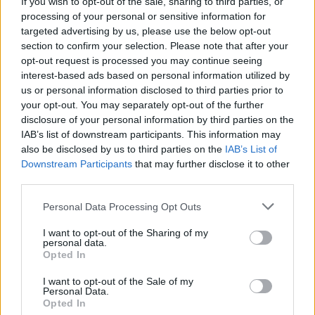
If you wish to opt-out of the sale, sharing to third parties, or
processing of your personal or sensitive information for
BANK
targeted advertising by us, please use the below opt-out
Hatalmas háttéralkuk után dőlhet el a
section to confirm your selection. Please note that after your
kriptovaluták sorsa Amerikában
opt-out request is processed you may continue seeing
A Clarity Act megszavazása Donald Trump és a kriptoipar
interest-based ads based on personal information utilized by
us or personal information disclosed to third parties prior to
egyik legnagyobb győzelmét jelentené.
your opt-out. You may separately opt-out of the further
disclosure of your personal information by third parties on the
IAB’s list of downstream participants. This information may
also be disclosed by us to third parties on the
IAB’s List of
Downstream Participants
that may further disclose it to other
third parties.
Personal Data Processing Opt Outs
I want to opt-out of the Sharing of my
personal data.
Opted In
I want to opt-out of the Sale of my
Personal Data.
BEFEKTETÉS
Opted In
Váratlan döntés a Warren Buffett felépítette