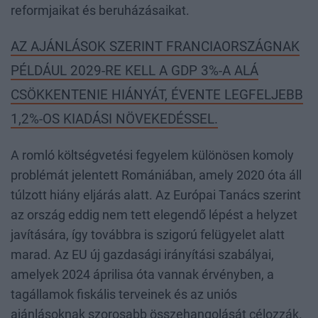
reformjaikat és beruházásaikat.
AZ AJÁNLÁSOK SZERINT FRANCIAORSZÁGNAK
PÉLDÁUL 2029-RE KELL A GDP 3%-A ALÁ
CSÖKKENTENIE HIÁNYÁT, ÉVENTE LEGFELJEBB
1,2%-OS KIADÁSI NÖVEKEDÉSSEL.
A romló költségvetési fegyelem különösen komoly
problémát jelentett Romániában, amely 2020 óta áll
túlzott hiány eljárás alatt. Az Európai Tanács szerint
az ország eddig nem tett elegendő lépést a helyzet
javítására, így továbbra is szigorú felügyelet alatt
marad. Az EU új gazdasági irányítási szabályai,
amelyek 2024 áprilisa óta vannak érvényben, a
tagállamok fiskális terveinek és az uniós
ajánlásoknak szorosabb összehangolását célozzák.