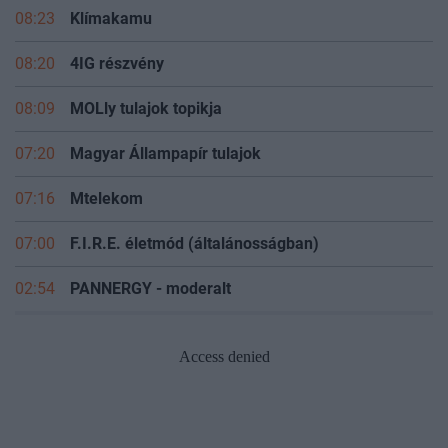
08:23
Klímakamu
08:20
4IG részvény
08:09
MOLly tulajok topikja
07:20
Magyar Állampapír tulajok
07:16
Mtelekom
07:00
F.I.R.E. életmód (általánosságban)
02:54
PANNERGY - moderalt