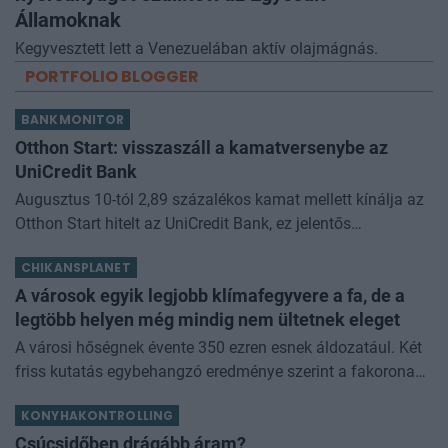
Államoknak
Kegyvesztett lett a Venezuelában aktív olajmágnás.
PORTFOLIO BLOGGER
BANKMONITOR
Otthon Start: visszaszáll a kamatversenybe az
UniCredit Bank
Augusztus 10-tól 2,89 százalékos kamat mellett kínálja az
Otthon Start hitelt az UniCredit Bank, ez jelentős
megtakarítást jelenthet a standard évi 3 százalékos
CHIKANSPLANET
kamathoz képest. De arról sem s
A városok egyik legjobb klímafegyvere a fa, de a
legtöbb helyen még mindig nem ültetnek eleget
A városi hőségnek évente 350 ezren esnek áldozatául. Két
friss kutatás egybehangzó eredménye szerint a fakorona
akár a városi hőszigethatás felét is semlegesítheti
KONYHAKONTROLLING
Csúcsidőben drágább áram?