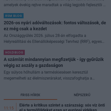
amelyek évekig rejtve maradtak a világ legjobb fejlesztői és
biztonsági szakemberei előtt. A kriptovilágban ennek
RSM BLOG
különösen nagy...
2026-os nyári adóváltozások: fontos változások, de
ez még csak a kezdet
Az Országgyűlés 2026. július 28-án elfogadta a
Helyreállítási és Ellenállóképességi Tervhez (RRF), egyes
kormányprogramokhoz és kormányhatározatokhoz
HOLDBLOG
kapcsolódó adóintézkedésekről, v
A számlát mindannyian megfizetjük - így gyűrűzik
végig az aszály a gazdaságon
Egy súlyos hőhullám a terméskiesésen keresztül
megemelheti az élelmiszerárakat, visszafoghatja a
gazdasági növekedést, ronthatja a termelékenységet, sőt
még az állam finanszírozását is m
FRISS HÍREK
NÉPSZERŰ
Elérte a kritikus szintet a szárazság: sós víz önti
11:15
el a termőföldeket ezen az európai vidéken