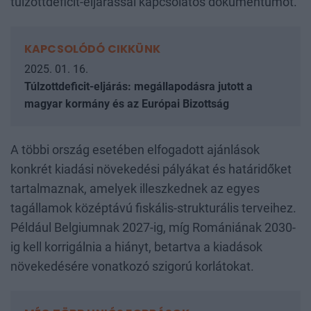
túlzottdeficit-eljárással kapcsolatos dokumentumot.
KAPCSOLÓDÓ CIKKÜNK
2025. 01. 16.
Túlzottdeficit-eljárás: megállapodásra jutott a
magyar kormány és az Európai Bizottság
A többi ország esetében elfogadott ajánlások
konkrét kiadási növekedési pályákat és határidőket
tartalmaznak, amelyek illeszkednek az egyes
tagállamok középtávú fiskális-strukturális terveihez.
Például Belgiumnak 2027-ig, míg Romániának 2030-
ig kell korrigálnia a hiányt, betartva a kiadások
növekedésére vonatkozó szigorú korlátokat.