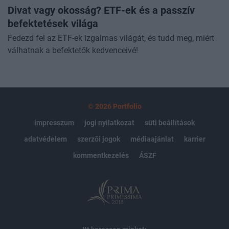
DÍJMENTES ELŐADÁS
Divat vagy okosság? ETF-ek és a passzív
befektetések világa
Fedezd fel az ETF-ek izgalmas világát, és tudd meg, miért
válhatnak a befektetők kedvenceivé!
© 2026 Portfolio
impresszum
jogi nyilatkozat
süti beállítások
adatvédelem
szerzői jogok
médiaajánlat
karrier
kommentkezelés
ÁSZF