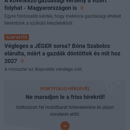
A következő gazdasági verseny a vízért
folyhat - Magyarországon
is
Egyre fontosabb kérdés, hogy mekkora gazdasági értéket
teremtünk a szűkülő készletekből.
ALAPVETÉS
Végleges a JÉGER sorsa? Bóna Szabolcs
elárulta, miért a gazdák döntöttek és mit hoz
2027
A miniszter az Alapvetés vendége volt.
PORTFOLIO HÍRLEVÉL
Ne maradjon le a friss hírekről!
Iratkozzon fel mobilbarát hírleveleinkre és járjon
mindenki előtt.