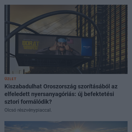
ÜZLET
Kiszabadulhat Oroszország szorításából az
elfeledett nyersanyagóriás: új befektetési
sztori formálódik?
Olcsó részvénypiaccal.