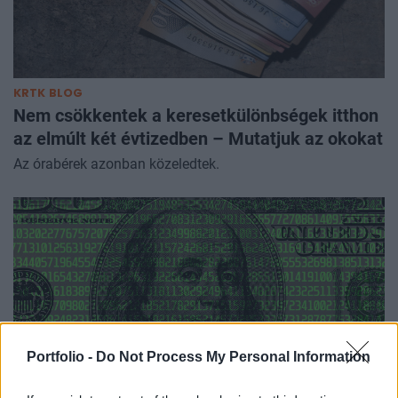
KRTK BLOG
Nem csökkentek a keresetkülönbségek itthon
az elmúlt két évtizedben – Mutatjuk az okokat
Az órabérek azonban közeledtek.
Portfolio -
Do Not Process My Personal Information