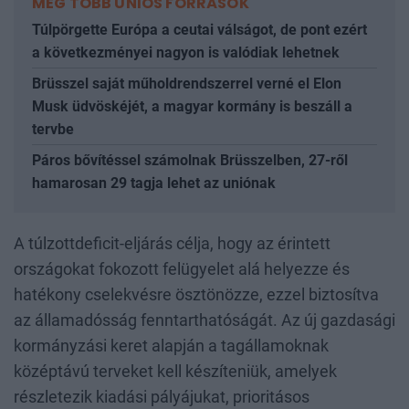
MÉG TÖBB UNIÓS FORRÁSOK
Túlpörgette Európa a ceutai válságot, de pont ezért
a következményei nagyon is valódiak lehetnek
Brüsszel saját műholdrendszerrel verné el Elon
Musk üdvöskéjét, a magyar kormány is beszáll a
tervbe
Páros bővítéssel számolnak Brüsszelben, 27-ről
hamarosan 29 tagja lehet az uniónak
A túlzottdeficit-eljárás célja, hogy az érintett
országokat fokozott felügyelet alá helyezze és
hatékony cselekvésre ösztönözze, ezzel biztosítva
az államadósság fenntarthatóságát. Az új gazdasági
kormányzási keret alapján a tagállamoknak
középtávú terveket kell készíteniük, amelyek
részletezik kiadási pályájukat, prioritásos