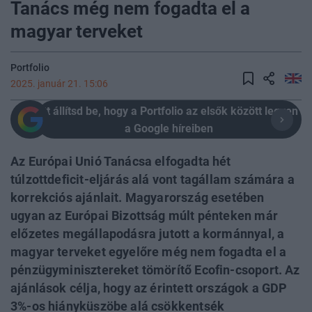
Tanács még nem fogadta el a
magyar terveket
Portfolio
2025. január 21. 15:06
Itt állítsd be, hogy a Portfolio az elsők között legyen
a Google híreiben
Az Európai Unió Tanácsa elfogadta hét
túlzottdeficit-eljárás alá vont tagállam számára a
korrekciós ajánlait. Magyarország esetében
ugyan az Európai Bizottság múlt pénteken már
előzetes megállapodásra jutott a kormánnyal, a
magyar terveket egyelőre még nem fogadta el a
pénzügyminisztereket tömörítő Ecofin-csoport. Az
ajánlások célja, hogy az érintett országok a GDP
3%-os hiányküszöbe alá csökkentsék