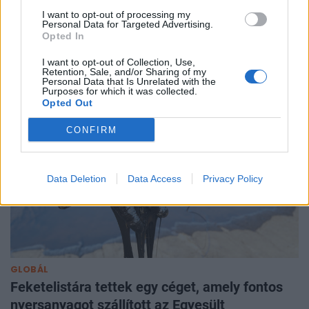
birodalomban: egy techóriás részvényeire
I want to opt-out of processing my
Personal Data for Targeted Advertising.
csaptak le milliárdokért
Opted In
Greg Abel vezérigazgató megkezdte a felhalmozott
I want to opt-out of Collection, Use,
készpénzállomány befektetését.
Retention, Sale, and/or Sharing of my
Personal Data that Is Unrelated with the
Purposes for which it was collected.
Opted Out
CONFIRM
Data Deletion
Data Access
Privacy Policy
GLOBÁL
Feketelistára tettek egy céget, amely fontos
nyersanyagot szállított az Egyesült