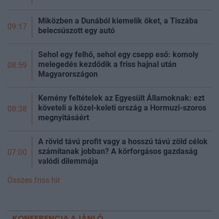
Miközben a Dunából kiemelik őket, a Tiszába
09:17
belecsúszott egy autó
Sehol egy felhő, sehol egy csepp eső: komoly
melegedés kezdődik a friss hajnal után
08:59
Magyarországon
Kemény feltételek az Egyesült Államoknak: ezt
követeli a közel-keleti ország a Hormuzi-szoros
08:38
megnyitásáért
A rövid távú profit vagy a hosszú távú zöld célok
számítanak jobban? A körforgásos gazdaság
07:00
valódi dilemmája
Összes friss hír
KONFERENCIA AJÁNLÓ