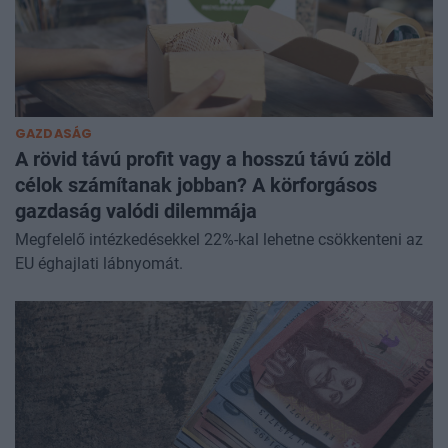
GAZDASÁG
A rövid távú profit vagy a hosszú távú zöld
célok számítanak jobban? A körforgásos
gazdaság valódi dilemmája
Megfelelő intézkedésekkel 22%-kal lehetne csökkenteni az
EU éghajlati lábnyomát.