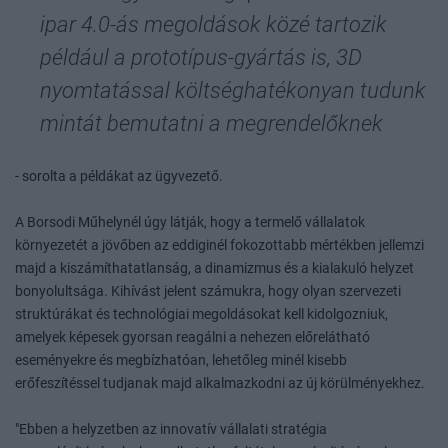
ipar 4.0-ás megoldások közé tartozik
például a prototípus-gyártás is, 3D
nyomtatással költséghatékonyan tudunk
mintát bemutatni a megrendelőknek
- sorolta a példákat az ügyvezető.
A Borsodi Műhelynél úgy látják, hogy a termelő vállalatok
környezetét a jövőben az eddiginél fokozottabb mértékben jellemzi
majd a kiszámíthatatlanság, a dinamizmus és a kialakuló helyzet
bonyolultsága. Kihívást jelent számukra, hogy olyan szervezeti
struktúrákat és technológiai megoldásokat kell kidolgozniuk,
amelyek képesek gyorsan reagálni a nehezen előrelátható
eseményekre és megbízhatóan, lehetőleg minél kisebb
erőfeszítéssel tudjanak majd alkalmazkodni az új körülményekhez.
"Ebben a helyzetben az innovatív vállalati stratégia