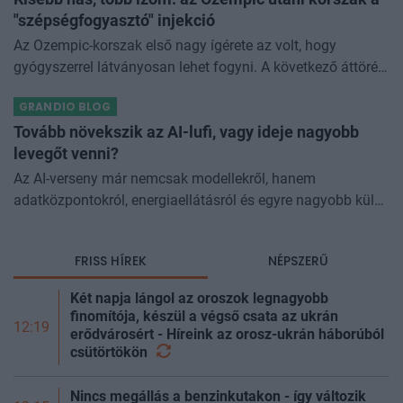
"szépségfogyasztó" injekció
Az Ozempic-korszak első nagy ígérete az volt, hogy
gyógyszerrel látványosan lehet fogyni. A következő áttörés
az lehet, hogy azt is szabályozhatjuk, miből fogyunk.
GRANDIO BLOG
Kísérleti géncsendesítő
Tovább növekszik az AI-lufi, vagy ideje nagyobb
levegőt venni?
Az AI-verseny már nemcsak modellekről, hanem
adatközpontokról, energiaellátásról és egyre nagyobb külső
finanszírozásról is szól. Kovács Ádám azt vizsgálja, mikor
igazolhatja a profit a p
FRISS HÍREK
NÉPSZERŰ
Két napja lángol az oroszok legnagyobb
finomítója, készül a végső csata az ukrán
12:19
erődvárosért - Híreink az orosz-ukrán háborúból
csütörtökön
Nincs megállás a benzinkutakon - így változik