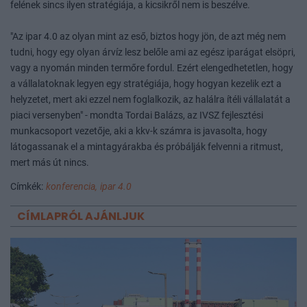
felének sincs ilyen stratégiája, a kicsikről nem is beszélve.
"Az ipar 4.0 az olyan mint az eső, biztos hogy jön, de azt még nem
tudni, hogy egy olyan árvíz lesz belőle ami az egész iparágat elsöpri,
vagy a nyomán minden termőre fordul. Ezért elengedhetetlen, hogy
a vállalatoknak legyen egy stratégiája, hogy hogyan kezelik ezt a
helyzetet, mert aki ezzel nem foglalkozik, az halálra ítéli vállalatát a
piaci versenyben" - mondta Tordai Balázs, az IVSZ fejlesztési
munkacsoport vezetője, aki a kkv-k számra is javasolta, hogy
látogassanak el a mintagyárakba és próbálják felvenni a ritmust,
mert más út nincs.
Címkék:
konferencia,
ipar 4.0
CÍMLAPRÓL AJÁNLJUK