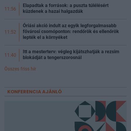
Elapadtak a források: a puszta túlélésért
11:56
küzdenek a hazai halgazdák
Óriási akció indult az egyik legforgalmasabb
fővárosi csomóponton: rendőrök és ellenőrök
11:52
lepték el a környéket
Itt a mesterterv: végleg kijátszhatják a rezsim
11:40
blokádját a tengerszorosnál
Összes friss hír
KONFERENCIA AJÁNLÓ