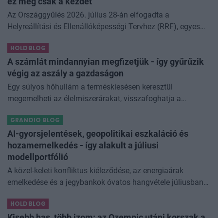
ez még csak a kezdet
Az Országgyűlés 2026. július 28-án elfogadta a
Helyreállítási és Ellenállóképességi Tervhez (RRF), egyes
kormányprogramokhoz és kormányhatározatokhoz
HOLDBLOG
kapcsolódó adóintézkedésekről, v
A számlát mindannyian megfizetjük - így gyűrűzik
végig az aszály a gazdaságon
Egy súlyos hőhullám a terméskiesésen keresztül
megemelheti az élelmiszerárakat, visszafoghatja a
gazdasági növekedést, ronthatja a termelékenységet, sőt
GRANDIO BLOG
még az állam finanszírozását is m
AI-gyorsjelentések, geopolitikai eszkaláció és
hozamemelkedés - így alakult a júliusi
modellportfólió
A közel-keleti konfliktus kiéleződése, az energiaárak
emelkedése és a jegybankok óvatos hangvétele júliusban
átírta a piaci képet. A hazai kötvények súlyát növeltük,
HOLDBLOG
miközben a jelentő
Kisebb has, több izom: az Ozempic utáni korszak a