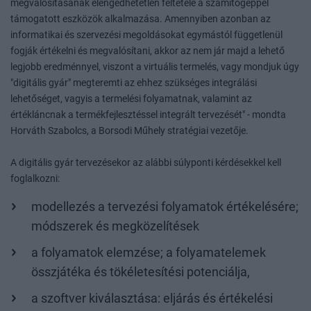
megvalósításának elengedhetetlen feltétele a számítógéppel
támogatott eszközök alkalmazása. Amennyiben azonban az
informatikai és szervezési megoldásokat egymástól függetlenül
fogják értékelni és megvalósítani, akkor az nem jár majd a lehető
legjobb eredménnyel, viszont a virtuális termelés, vagy mondjuk úgy
"digitális gyár" megteremti az ehhez szükséges integrálási
lehetőséget, vagyis a termelési folyamatnak, valamint az
értékláncnak a termékfejlesztéssel integrált tervezését" - mondta
Horváth Szabolcs, a Borsodi Műhely stratégiai vezetője.
A digitális gyár tervezésekor az alábbi súlyponti kérdésekkel kell
foglalkozni:
modellezés a tervezési folyamatok értékelésére;
módszerek és megközelítések
a folyamatok elemzése; a folyamatelemek
összjátéka és tökéletesítési potenciálja,
a szoftver kiválasztása: eljárás és értékelési