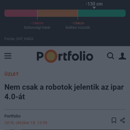
-130 cm
-144cm
-134cm
biztonsági határ
leállási küszöb
Forrás: OVF, HAEA
A Paksi Atomerőmű összteljesítménye 227 MW. A Duna vízállá
ÜZLET
Nem csak a robotok jelentik az ipar
4.0-át
Portfolio
2018. október 18. 13:59