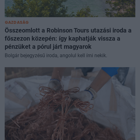
GAZDASÁG
Összeomlott a Robinson Tours utazási iroda a
főszezon közepén: így kaphatják vissza a
pénzüket a pórul járt magyarok
Bolgár bejegyzésű iroda, angolul kell írni nekik.