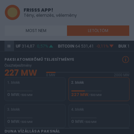
FRISSS APP!
Tény, elemzés, vélemény
MOST NEM
LETÖLTÖM
HUF
314,87
0,57%
BITCOIN
64 531,41
-0,11%
BUX
148 150,6
PAKSI ATOMERŐMŰ TELJESÍTMÉNYE
Összteljesítmény
227 MW
0 MW
2000 MW
1. blokk
2. blokk
0 MW
227 MW
/ 500 MW
/ 500 MW
3. blokk
4. blokk
0 MW
0 MW
/ 500 MW
/ 500 MW
DUNA VÍZÁLLÁSA PAKSNÁL