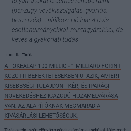
folyamatokat érdemes rendbe rakni
(pénzügy, vevőkiszolgálás, gyártás,
beszerzés). Találkozni jó ipar 4.0-ás
esettanulmányokkal, mintagyárakkal, de
kevés a gyakorlati tudás
- mondta Török.
A TŐKEALAP 100 MILLIÓ - 1 MILLIÁRD FORINT
KÖZÖTTI BEFEKTETÉSEKBEN UTAZIK, AMIÉRT
KISEBBSÉGI TULAJDONT KÉR, ÉS IPARÁGI
NÖVEKEDÉSHEZ IGAZODÓ HOZAMELVÁRÁSA
VAN. AZ ALAPÍTÓKNAK MEGMARAD A
KIVÁSÁRLÁSI LEHETŐSÉGÜK.
Török szerint azért előnyös a cégek számára a kockázati tőke, mert: