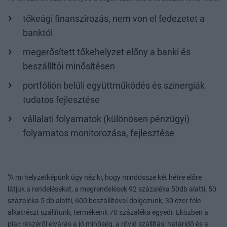
tőkeági finanszírozás, nem von el fedezetet a
banktól
megerősített tőkehelyzet előny a banki és
beszállítói minősítésen
portfólión belüli együttműködés és szinergiák
tudatos fejlesztése
vállalati folyamatok (különösen pénzügyi)
folyamatos monitorozása, fejlesztése
"A mi helyzetképünk úgy néz ki, hogy mindössze két hétre előre
látjuk a rendeléseket, a megrendelések 92 százaléka 50db alatti, 50
százaléka 5 db alatti, 600 beszállítóval dolgozunk, 30 ezer féle
alkatrészt szállítunk, termékeink 70 százaléka egyedi. Eközben a
piac részéről elvárás a jó minőség, a rövid szállítási határidő és a