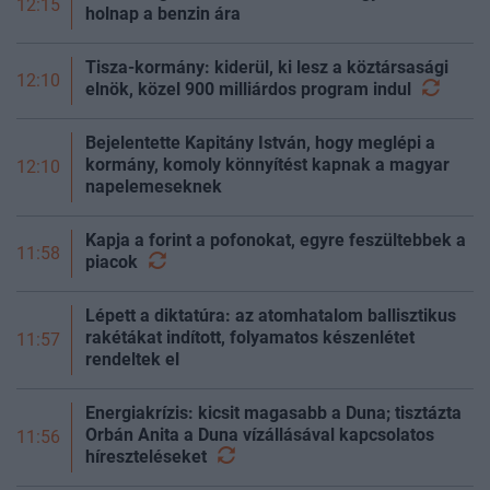
12:15
holnap a benzin ára
Tisza-kormány: kiderül, ki lesz a köztársasági
12:10
elnök, közel 900 milliárdos program
indul
Bejelentette Kapitány István, hogy meglépi a
kormány, komoly könnyítést kapnak a magyar
12:10
napelemeseknek
Kapja a forint a pofonokat, egyre feszültebbek a
11:58
piacok
Lépett a diktatúra: az atomhatalom ballisztikus
rakétákat indított, folyamatos készenlétet
11:57
rendeltek el
Energiakrízis: kicsit magasabb a Duna; tisztázta
Orbán Anita a Duna vízállásával kapcsolatos
11:56
híreszteléseket