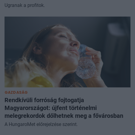
Ugranak a profitok.
GAZDASÁG
Rendkívüli forróság fojtogatja
Magyarországot: újfent történelmi
melegrekordok dőlhetnek meg a fővárosban
A HungaroMet előrejelzése szerint.