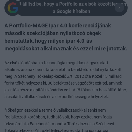
Itt állítsd be, hogy a Portfolio az elsők között legyen
a Google híreiben
A Portfolio-MAGE Ipar 4.0 konferenciájának
második szekciójában nyilatkozó cégek
bemutatták, hogy milyen ipar 4.0-ás
megoldásokat alkalmaznak és ezzel mire jutottak.
Az első előadásban a technológia megoldások gyakorlati
alkalmazásának bemutatása előtt a befektetői oldal nyilatkozott
meg. A Széchenyi Tőkealap-kezelő Zrt. 2012 óta Közel 15 milliárd
forint tőkét helyezett ki, 30 befektetése végződött exit-tel, aminek
jelentős része alapítói kivásárlás volt. A fő fókuszt a beszállítói lánc,
a családi vállalkozások és az exportképességre helyezték.
"Tőkeágon ezekkel a termelő vállalkozásokkal senki nem
foglalkozott korábban, tudható volt, hogy ezeket nem fogja
felvásárolni a Facebook" - mondta Török József, a Széchenyi
Tőkealap-kezelő Zrt. üzletfejlesztési és startup igazgatója.