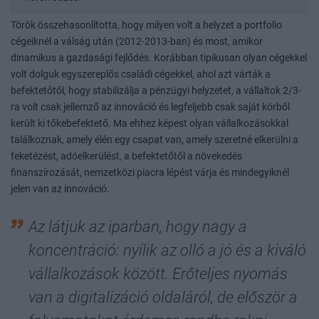
Török összehasonlította, hogy milyen volt a helyzet a portfolio
cégeiknél a válság után (2012-2013-ban) és most, amikor
dinamikus a gazdasági fejlődés. Korábban tipikusan olyan cégekkel
volt dolguk egyszereplős családi cégekkel, ahol azt várták a
befektetőtől, hogy stabilizálja a pénzügyi helyzetet, a vállaltok 2/3-
ra volt csak jellemző az innováció és legfeljebb csak saját körből
került ki tőkebefektető. Ma ehhez képest olyan vállalkozásokkal
találkoznak, amely élén egy csapat van, amely szeretné elkerülni a
feketézést, adóelkerülést, a befektetőtől a növekedés
finanszírozását, nemzetközi piacra lépést várja és mindegyiknél
jelen van az innováció.
Az látjuk az iparban, hogy nagy a
koncentráció: nyílik az olló a jó és a kiváló
vállalkozások között. Erőteljes nyomás
van a digitalizáció oldaláról, de először a