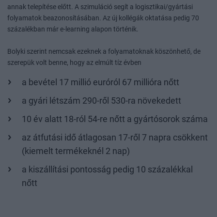
annak telepítése előtt. A szimuláció segít a logisztikai/gyártási
folyamatok beazonosításában. Az új kollégák oktatása pedig 70
százalékban már e-learning alapon történik.
Bolyki szerint nemcsak ezeknek a folyamatoknak köszönhető, de
szerepük volt benne, hogy az elmúlt tíz évben
a bevétel 17 millió euróról 67 millióra nőtt
a gyári létszám 290-ről 530-ra növekedett
10 év alatt 18-ról 54-re nőtt a gyártósorok száma
az átfutási idő átlagosan 17-ről 7 napra csökkent
(kiemelt termékeknél 2 nap)
a kiszállítási pontosság pedig 10 százalékkal
nőtt