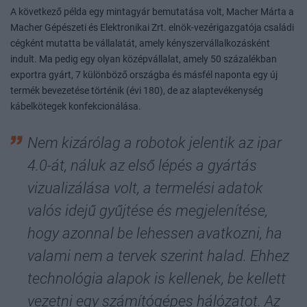
A következő példa egy mintagyár bemutatása volt, Macher Márta a
Macher Gépészeti és Elektronikai Zrt. elnök-vezérigazgatója családi
cégként mutatta be vállalatát, amely kényszervállalkozásként
indult. Ma pedig egy olyan középvállalat, amely 50 százalékban
exportra gyárt, 7 különböző országba és másfél naponta egy új
termék bevezetése történik (évi 180), de az alaptevékenység
kábelkötegek konfekcionálása.
Nem kizárólag a robotok jelentik az ipar
4.0-át, náluk az első lépés a gyártás
vizualizálása volt, a termelési adatok
valós idejű gyűjtése és megjelenítése,
hogy azonnal be lehessen avatkozni, ha
valami nem a tervek szerint halad. Ehhez
technológia alapok is kellenek, be kellett
vezetni egy számítógépes hálózatot. Az