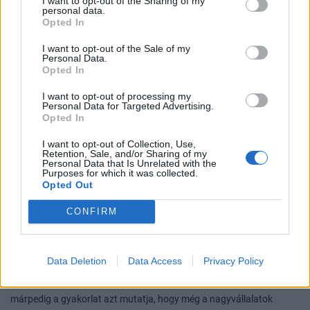
I want to opt-out of the Sharing of my
personal data.
Opted In
I want to opt-out of the Sale of my
Personal Data.
Opted In
I want to opt-out of processing my
Personal Data for Targeted Advertising.
Bolla Attila
Opted In
"Második elem az innovatív gépek, robotok alkalmazása, amivel
I want to opt-out of Collection, Use,
Retention, Sale, and/or Sharing of my
optimalizálni lehet a termelést, például kevesebb az
Personal Data that Is Unrelated with the
anyagfelhasználás, ami csökkenti a költségeket. A piaci igényeket
Purposes for which it was collected.
Opted Out
kielégítve pedig okos termékeket is gyártani kell, az a harmadik
lépés. Ehhez külső segítséget is igénybe veszünk, egy bootcamp
CONFIRM
keretében meghirdettük azokat a területeket, amire várjuk
startupok megoldásait, és ki is választottunk 3 csapatot a
jelentkezők közül, akikkel együtt fogunk dolgozni" - tette hozzá.
Data Deletion
Data Access
Privacy Policy
Stratégia nélkül nem lehet alkalmazni az ipar 4.0-ás megoldásokat,
márpedig a gyakorlat azt mutatja, hogy még a nagyvállalatok