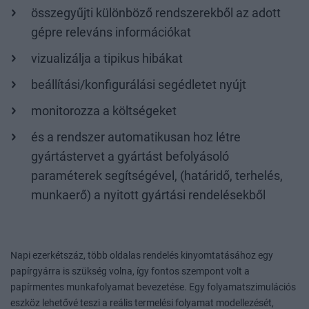
összegyűjti különböző rendszerekből az adott
gépre releváns információkat
vizualizálja a tipikus hibákat
beállítási/konfigurálási segédletet nyújt
monitorozza a költségeket
és a rendszer automatikusan hoz létre
gyártástervet a gyártást befolyásoló
paraméterek segítségével, (határidő, terhelés,
munkaerő) a nyitott gyártási rendelésekből
Napi ezerkétszáz, több oldalas rendelés kinyomtatásához egy
papírgyárra is szükség volna, így fontos szempont volt a
papírmentes munkafolyamat bevezetése. Egy folyamatszimulációs
eszköz lehetővé teszi a reális termelési folyamat modellezését,