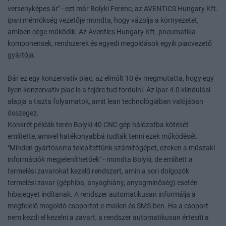
versenyképes ár" - ezt már Bolyki Ferenc, az AVENTICS Hungary Kft.
ipari mérnökség vezetője mondta, hogy vázolja a környezetet,
amiben cége működik. Az Aventics Hungary Kft. pneumatika
komponensek, rendszerek és egyedi megoldások egyik piacvezető
gyártója.
Bár ez egy konzervatív piac, az elmúlt 10 év megmutatta, hogy egy
ilyen konzervatív piac is a fejére tud fordulni. Az ipar 4.0 kiindulási
alapja a tiszta folyamatok, amit lean technológiában valójában
összegez.
Konkrét példák terén Bolyki 40 CNC gép hálózatba kötését
említette, amivel hatékonyabbá tudták tenni ezek működését.
"Minden gyártósorra telepítettünk számítógépet, ezeken a műszaki
információk megjeleníthetőek" - mondta Bolyki, de említett a
termelési zavarokat kezelő rendszert, amin a sori dolgozók
termelési zavar (géphiba, anyaghiány, anyagminőség) esetén
hibajegyet indítanak. A rendszer automatikusan informálja a
megfelelő megoldó csoportot e-mailen és SMS-ben. Ha a csoport
nem kezdi el kezelni a zavart, a rendszer automatikusan értesíti a