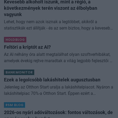
Kevesebb alkoholt iszunk, mint a régió, a
következmények terén viszont az élbolyban
vagyunk
Lehet, hogy nem azok isznak a legtöbbet, akikről a
statisztikák ezt állítják - és az sem biztos, hogy a kevesebb
elfogyasztott alkohol kisebb társadalmi kárral... The post
HOLDBLOG
Kevesebb alkoholt iszunk
Feltöri a kriptót az AI?
Az AI néhány óra alatt megtalálhat olyan szoftverhibákat,
amelyek évekig rejtve maradtak a világ legjobb fejlesztői és
biztonsági szakemberei előtt. A kriptovilágban ennek
BANKMONITOR
különösen nagy...
Ezek a legolcsóbb lakáshitelek augusztusban
Jelenleg az Otthon Start uralja a lakáshitelpiacot. Nyáron a
lakáshitelpiac 70%-a Otthon Start. Éppen ezért a
lakásvásárlók többségének az a relevánsabb, hogy melyik
RSM BLOG
bank adja a legkedvezőbb
2026-os nyári adóváltozások: fontos változások, de