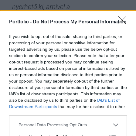
nyerhető ki, amivel a
termeléshatékonyság növelhető. Ezeket
Portfolio -
Do Not Process My Personal Information
egy olyan megjelenítő platformra kell
összefésülni, amely támogatni tudja a
If you wish to opt-out of the sale, sharing to third parties, or
processing of your personal or sensitive information for
döntéshozatalt
targeted advertising by us, please use the below opt-out
section to confirm your selection. Please note that after your
opt-out request is processed you may continue seeing
- ezt már Bolla Attila, a Knorr-Bremse Vasúti Járműrendszerek
interest-based ads based on personal information utilized by
Hungária Kft. Forgácsoló és felületkezelő üzemének igazgatója
us or personal information disclosed to third parties prior to
mondta.
your opt-out. You may separately opt-out of the further
disclosure of your personal information by third parties on the
IAB’s list of downstream participants. This information may
also be disclosed by us to third parties on the
IAB’s List of
Downstream Participants
that may further disclose it to other
third parties.
Personal Data Processing Opt Outs