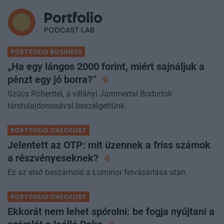
PORTFOLIO BUSINESS
„Ha egy lángos 2000 forint, miért sajnáljuk a
pénzt egy jó
borra?”
Szűcs Róberttel, a villányi Jammertal Borbirtok
társtulajdonosával beszélgettünk.
PORTFOLIO CHECKLIST
Jelentett az OTP: mit üzennek a friss számok
a
részvényeseknek?
Ez az első beszámoló a Luminor felvásárlása után.
PORTFOLIO CHECKLIST
Ekkorát nem lehet spórolni: be fogja nyújtani a