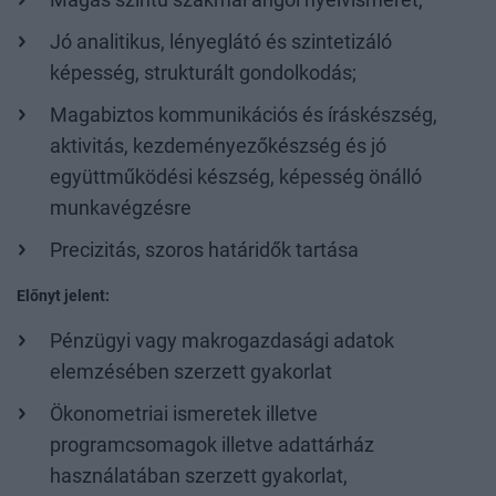
Magas szintű szakmai angol nyelvismeret,
Jó analitikus, lényeglátó és szintetizáló
képesség, strukturált gondolkodás;
Magabiztos kommunikációs és íráskészség,
aktivitás, kezdeményezőkészség és jó
együttműködési készség, képesség önálló
munkavégzésre
Precizitás, szoros határidők tartása
Előnyt jelent:
Pénzügyi vagy makrogazdasági adatok
elemzésében szerzett gyakorlat
Ökonometriai ismeretek illetve
programcsomagok illetve adattárház
használatában szerzett gyakorlat,