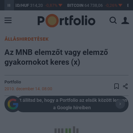
USD/HUF
314,20
-0,87%
BITCOIN
64 738,06
-0,26%
BUX
148
ÁLLÁSHIRDETÉSEK
Az MNB elemzőt vagy elemző
gyakornokot keres (x)
Portfolio
2010. december 14. 08:00
Itt állítsd be, hogy a Portfolio az elsők között legyen
a Google híreiben