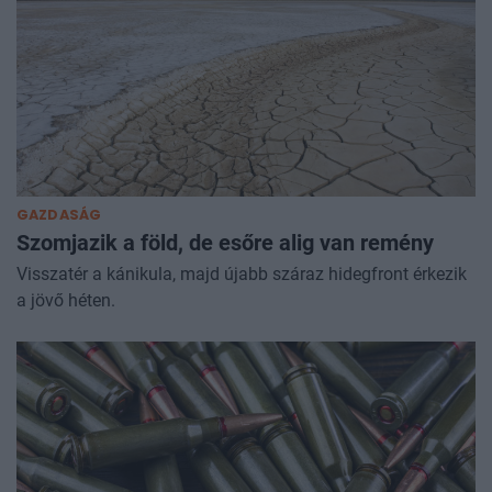
GAZDASÁG
Szomjazik a föld, de esőre alig van remény
Visszatér a kánikula, majd újabb száraz hidegfront érkezik
a jövő héten.