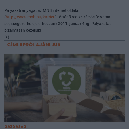
Pályázati anyagát az MNB internet oldalán
(
http://www.mnb.hu/karrier
) történő regisztrációs folyamat
segítségével küldje el hozzánk
2011. január 4-ig
! Pályázatát
bizalmasan kezeljük!
(x)
CÍMLAPRÓL AJÁNLJUK
GAZDASÁG