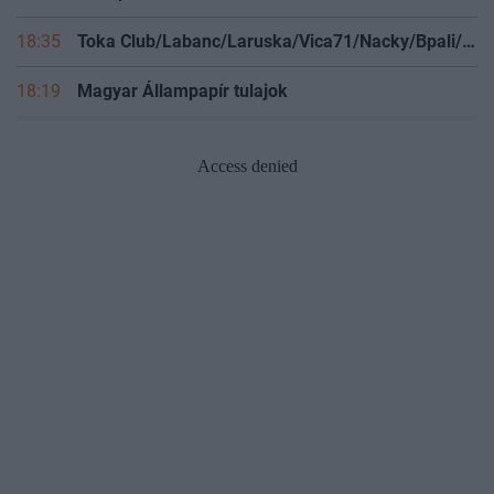
18:35
Toka Club/Labanc/Laruska/Vica71/Nacky/Bpali/Oldrider/Josefernando/Mcbull/Kawaszabi
18:19
Magyar Állampapír tulajok