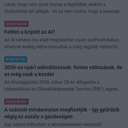
Lehet, hogy nem azok isznak a legtöbbet, akikről a
statisztikák ezt állítják - és az sem biztos, hogy a kevesebb
elfogyasztott alkohol kisebb társadalmi kárral... The post
HOLDBLOG
Kevesebb alkoholt iszunk
Feltöri a kriptót az AI?
Az AI néhány óra alatt megtalálhat olyan szoftverhibákat,
amelyek évekig rejtve maradtak a világ legjobb fejlesztői és
biztonsági szakemberei előtt. A kriptovilágban ennek
RSM BLOG
különösen nagy...
2026-os nyári adóváltozások: fontos változások, de
ez még csak a kezdet
Az Országgyűlés 2026. július 28-án elfogadta a
Helyreállítási és Ellenállóképességi Tervhez (RRF), egyes
kormányprogramokhoz és kormányhatározatokhoz
HOLDBLOG
kapcsolódó adóintézkedésekről, v
A számlát mindannyian megfizetjük - így gyűrűzik
végig az aszály a gazdaságon
Egy súlyos hőhullám a terméskiesésen keresztül