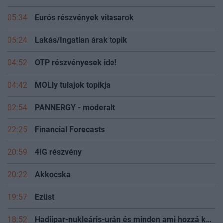
05:34
Eurós részvények vitasarok
05:24
Lakás/Ingatlan árak topik
04:52
OTP részvényesek ide!
04:42
MOLly tulajok topikja
02:54
PANNERGY - moderalt
22:25
Financial Forecasts
20:59
4IG részvény
20:22
Akkocska
19:57
Ezüst
18:52
Hadiipar-nukleáris-urán és minden ami hozzá kapcsolódik