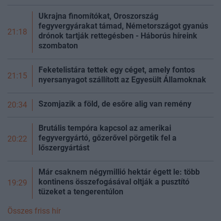
Ukrajna finomítókat, Oroszország
fegyvergyárakat támad, Németországot gyanús
21:18
drónok tartják rettegésben - Háborús híreink
szombaton
Feketelistára tettek egy céget, amely fontos
21:15
nyersanyagot szállított az Egyesült Államoknak
Szomjazik a föld, de esőre alig van remény
20:34
Brutális tempóra kapcsol az amerikai
fegyvergyártó, gőzerővel pörgetik fel a
20:22
lőszergyártást
Már csaknem négymillió hektár égett le: több
kontinens összefogásával oltják a pusztító
19:29
tüzeket a tengerentúlon
Összes friss hír