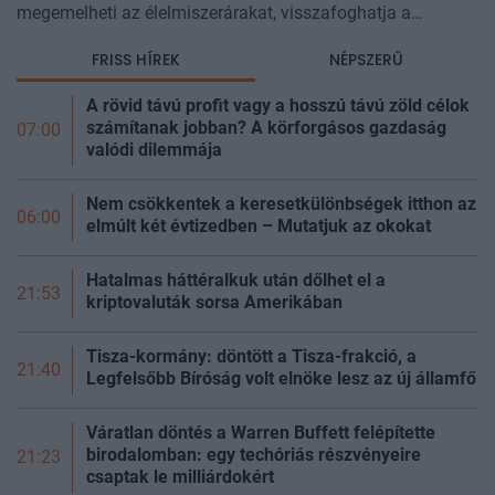
megemelheti az élelmiszerárakat, visszafoghatja a
gazdasági növekedést, ronthatja a termelékenységet, sőt
FRISS HÍREK
NÉPSZERŰ
még az állam finanszírozását is m
A rövid távú profit vagy a hosszú távú zöld célok
számítanak jobban? A körforgásos gazdaság
07:00
valódi dilemmája
Nem csökkentek a keresetkülönbségek itthon az
06:00
elmúlt két évtizedben – Mutatjuk az okokat
Hatalmas háttéralkuk után dőlhet el a
21:53
kriptovaluták sorsa Amerikában
Tisza-kormány: döntött a Tisza-frakció, a
21:40
Legfelsőbb Bíróság volt elnöke lesz az új
államfő
Váratlan döntés a Warren Buffett felépítette
birodalomban: egy techóriás részvényeire
21:23
csaptak le milliárdokért