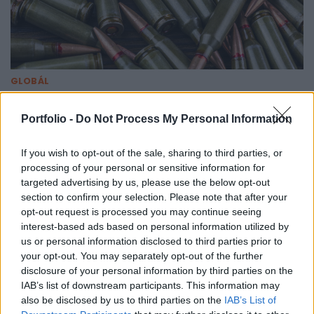
GLOBÁL
Brutális tempóra kapcsol az amerikai
fegyvergyártó, gőzerővel pörgetik fel a
Portfolio -
Do Not Process My Personal Information
lőszergyártást
If you wish to opt-out of the sale, sharing to third parties, or
Az amerikai kormánnyal kötött szerződések nyomán.
processing of your personal or sensitive information for
targeted advertising by us, please use the below opt-out
section to confirm your selection. Please note that after your
opt-out request is processed you may continue seeing
interest-based ads based on personal information utilized by
us or personal information disclosed to third parties prior to
your opt-out. You may separately opt-out of the further
disclosure of your personal information by third parties on the
IAB’s list of downstream participants. This information may
also be disclosed by us to third parties on the
IAB’s List of