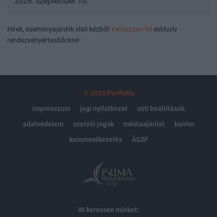
2026. szeptember 10.
Hírek, eseményajánlók első kézből:
iratkozzon fel
exkluzív
rendezvényértesítőnkre!
© 2026 Portfolio
impresszum
jogi nyilatkozat
süti beállítások
adatvédelem
szerzői jogok
médiaajánlat
karrier
kommentkezelés
ÁSZF