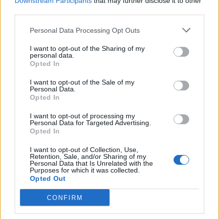
Downstream Participants
that may further disclose it to other
third parties.
Personal Data Processing Opt Outs
BEFEKTETÉS
Már csaknem négymillió hektár égett le: több
I want to opt-out of the Sharing of my
kontinens összefogásával oltják a pusztító
personal data.
Opted In
tüzeket a tengerentúlon
Rendkívüli állapotot hirdettek szombaton Nyugat-
I want to opt-out of the Sale of my
Personal Data.
Kanadában.
Opted In
PORTFOLIO BLOGGER
I want to opt-out of processing my
Personal Data for Targeted Advertising.
BANKMONITOR
Opted In
Otthon Start: visszaszáll a kamatversenybe az
I want to opt-out of Collection, Use,
UniCredit Bank
Retention, Sale, and/or Sharing of my
Personal Data that Is Unrelated with the
Augusztus 10-tól 2,89 százalékos kamat mellett kínálja az
Purposes for which it was collected.
Opted Out
Otthon Start hitelt az UniCredit Bank, ez jelentős
megtakarítást jelenthet a standard évi 3 százalékos
CONFIRM
CHIKANSPLANET
kamathoz képest. De arról sem s
A városok egyik legjobb klímafegyvere a fa, de a