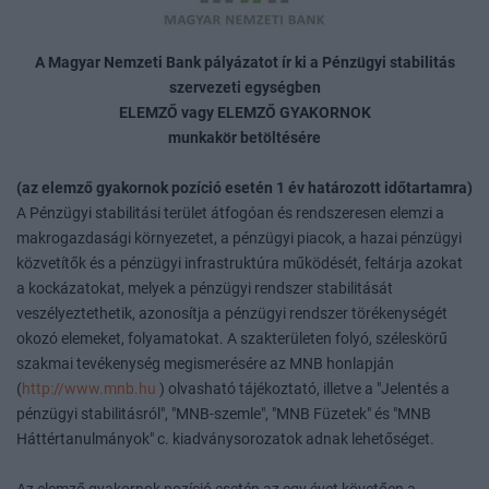
A Magyar Nemzeti Bank pályázatot ír ki a Pénzügyi stabilitás
szervezeti egységben
ELEMZŐ vagy ELEMZŐ GYAKORNOK
munkakör betöltésére
(az elemző gyakornok pozíció esetén 1 év határozott időtartamra)
A Pénzügyi stabilitási terület átfogóan és rendszeresen elemzi a
makrogazdasági környezetet, a pénzügyi piacok, a hazai pénzügyi
közvetítők és a pénzügyi infrastruktúra működését, feltárja azokat
a kockázatokat, melyek a pénzügyi rendszer stabilitását
veszélyeztethetik, azonosítja a pénzügyi rendszer törékenységét
okozó elemeket, folyamatokat. A szakterületen folyó, széleskörű
szakmai tevékenység megismerésére az MNB honlapján
(
http://www.mnb.hu
) olvasható tájékoztató, illetve a "Jelentés a
pénzügyi stabilitásról", "MNB-szemle", "MNB Füzetek" és "MNB
Háttértanulmányok" c. kiadványsorozatok adnak lehetőséget.