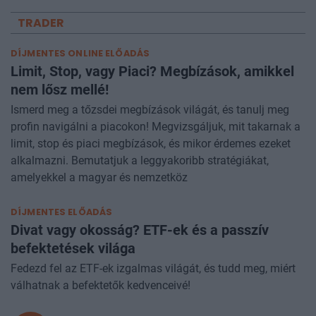
TRADER
DÍJMENTES ONLINE ELŐADÁS
Limit, Stop, vagy Piaci? Megbízások, amikkel
nem lősz mellé!
Ismerd meg a tőzsdei megbízások világát, és tanulj meg
profin navigálni a piacokon! Megvizsgáljuk, mit takarnak a
limit, stop és piaci megbízások, és mikor érdemes ezeket
alkalmazni. Bemutatjuk a leggyakoribb stratégiákat,
amelyekkel a magyar és nemzetköz
DÍJMENTES ELŐADÁS
Divat vagy okosság? ETF-ek és a passzív
befektetések világa
Fedezd fel az ETF-ek izgalmas világát, és tudd meg, miért
válhatnak a befektetők kedvenceivé!