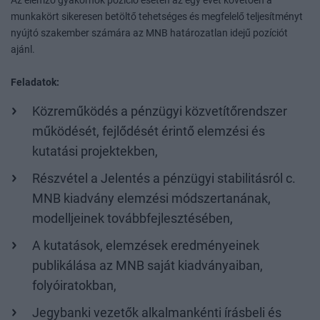
Az elemző gyakornok pozíció esetén az egy évet követően a
munkakört sikeresen betöltő tehetséges és megfelelő teljesítményt
nyújtó szakember számára az MNB határozatlan idejű pozíciót
ajánl.
Feladatok:
Közreműködés a pénzügyi közvetítőrendszer
működését, fejlődését érintő elemzési és
kutatási projektekben,
Részvétel a Jelentés a pénzügyi stabilitásról c.
MNB kiadvány elemzési módszertanának,
modelljeinek továbbfejlesztésében,
A kutatások, elemzések eredményeinek
publikálása az MNB saját kiadványaiban,
folyóiratokban,
Jegybanki vezetők alkalmankénti írásbeli és