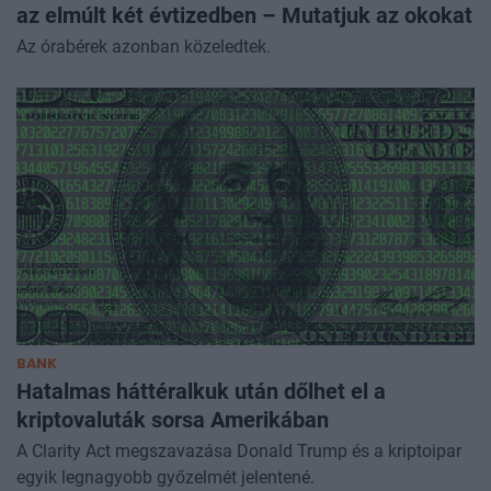
az elmúlt két évtizedben – Mutatjuk az okokat
Az órabérek azonban közeledtek.
BANK
Hatalmas háttéralkuk után dőlhet el a
kriptovaluták sorsa Amerikában
A Clarity Act megszavazása Donald Trump és a kriptoipar
egyik legnagyobb győzelmét jelentené.