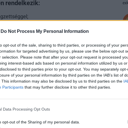
en rendelkezik:
exk
gzettséggel;
etekkel;
-
Do Not Process My Personal Information
lattal;
P
to opt-out of the sale, sharing to third parties, or processing of your per
A
s logikus gondolkodásmóddal;
formation for targeted advertising by us, please use the below opt-out s
ví
r selection. Please note that after your opt-out request is processed y
yar és angol nyelven;
Eg
eing interest-based ads based on personal information utilized by us or
ga
disclosed to third parties prior to your opt-out. You may separately opt-
 PowerPoint) ismeretekkel;
losure of your personal information by third parties on the IAB’s list of
ké
. This information may also be disclosed by us to third parties on the
IA
tes erkölcsi bizonyítvánnyal.
Participants
that may further disclose it to other third parties.
A
és hatálya alá tartozik.
V
Sz
mára:
l Data Processing Opt Outs
dö
A 
o opt-out of the Sharing of my personal data.