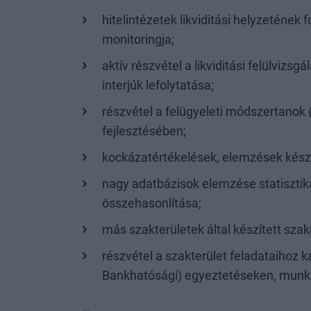
hitelintézetek likviditási helyzetének
monitoringja;
aktív részvétel a likviditási felülvizs
interjúk lefolytatása;
részvétel a felügyeleti módszertanok (
fejlesztésében;
kockázatértékelések, elemzések készít
nagy adatbázisok elemzése statisztik
összehasonlítása;
más szakterületek által készített sz
részvétel a szakterület feladataihoz 
Bankhatósági) egyeztetéseken, munk