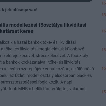
15
k jelentősége van!
15
is modellezési főosztálya likviditási
katársat keres
15
alkozik a hazai bankok tőke- és likviditási
a tőke- és likviditási megfelelésük különböző
15
 előrejelzésével, stresszelésével. A főosztály
a bankok kockázataival, tőke- és likviditási
15
es releváns szereplőjére vonatkozóan, a különböző
elül az Üzleti modell osztály elsősorban piaci- és
 stresszteszteléssel foglalkozik. A napi
tt több MNB-n belüli társterülettel, valamint
15