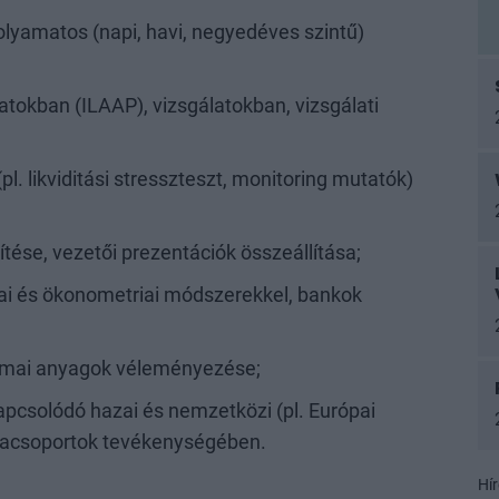
 folyamatos (napi, havi, negyedéves szintű)
gálatokban (ILAAP), vizsgálatokban, vizsgálati
pl. likviditási stresszteszt, monitoring mutatók)
ése, vezetői prezentációk összeállítása;
ai és ökonometriai módszerekkel, bankok
akmai anyagok véleményezése;
kapcsolódó hazai és nemzetközi (pl. Európai
acsoportok tevékenységében.
Hír