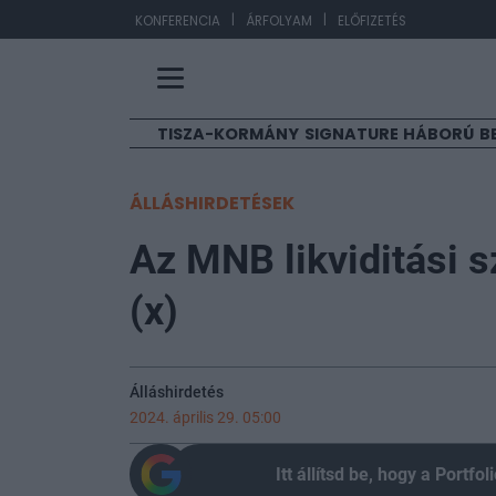
|
|
EUR/HUF
363,41
KONFERENCIA
ÁRFOLYAM
ELŐFIZETÉS
TISZA-KORMÁNY
SIGNATURE
HÁBORÚ
B
ÁLLÁSHIRDETÉSEK
Az MNB likviditási 
(x)
Álláshirdetés
2024. április 29. 05:00
Itt állítsd be, hogy a Portf