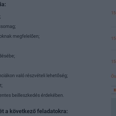
ia:
15
;
 csomag;
oknak megfelelően;
15
désébe;
15
nciákon való részvételi lehetőség;
Ös
t;
ntes beilleszkedés érdekében.
t a következő feladatokra: