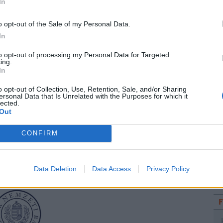
In
ALM területen szerzett tapasztalat;
P
o opt-out of the Sale of my Personal Data.
„H
In
sa
Sz
to opt-out of processing my Personal Data for Targeted
ing.
tá
In
llektuális kihívások megoldása révén hozzájárulni
vezet tagja lenni, ahol a leginnovatívabb
o opt-out of Collection, Use, Retention, Sale, and/or Sharing
ersonal Data that Is Unrelated with the Purposes for which it
n a folyamatos tanulásra és fejlődésre?
lected.
Out
djuk jelentkezését!
CONFIRM
i-szakerto-vezeto-modellezo-1450/29
Data Deletion
Data Access
Privacy Policy