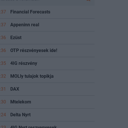
:37
Financial Forecasts
:37
Appeninn real
:36
Ezüst
:36
OTP részvényesek ide!
:35
4IG részvény
:32
MOLly tulajok topikja
:31
DAX
:30
Mtelekom
:24
Delta Nyrt
:23
4IG Nyrt reszvenyesek.