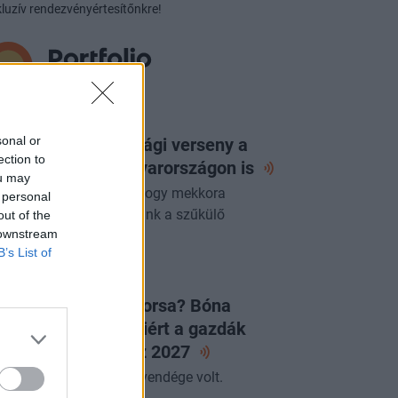
luzív rendezvényértesítőnkre!
ORTFOLIO CHECKLIST
sonal or
 következő gazdasági verseny a
ection to
zért folyhat - Magyarországon
is
ou may
yre fontosabb kérdés, hogy mekkora
 personal
zdasági értéket teremtünk a szűkülő
out of the
 downstream
szletekből.
B’s List of
LAPVETÉS
égleges a JÉGER sorsa? Bóna
abolcs elárulta, miért a gazdák
ntöttek és mit hoz
2027
miniszter az Alapvetés vendége volt.