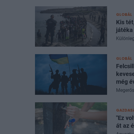
GLOBÁL
Kis té
játék
Különleg
GLOBÁL
Felcsi
kevese
még év
Megerősö
GAZDAS
"Ez vo
át az 