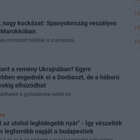
13
t, nagy kockázat: Spanyolország veszélyes
13
a Marokkóban
es módszert találtak a zsarolásra.
13
llant a remény Ukrajnában? Egyre
bben engednék el a Donbaszt, de a háború
ekig elhúzódhat
dhetett a győzelembe vetett hit.
ÁG
lt az utolsó leghidegebb nyár" - Így vészelték
év legforróbb napját a budapestiek