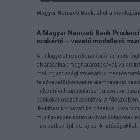
Magyar Nemzeti Bank, ahol a munkájána
A Magyar Nemzeti Bank Prudenciál
szakértő – vezető modellező mun
A Felügyelet ezen kvantitatív területe fogl
elvárásainak meghatározásával, valamint 
makrogazdasági szcenáriók mentén történő
felsővezetői kérésekre elemzéseket készít 
helyzetével kapcsolatban, a szektor össz
bankokat összehasonlítva. A főosztályon b
likviditási kockázati kérdésekkel, valamint
munkavégzés során aktívan dolgoznak együ
nemzetközi (pl. EU-s) bankhatóságokkal.