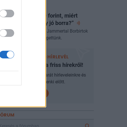
ORTFOLIO BUSINESS
a egy lángos 2000 forint, miért
jnáljuk a pénzt egy jó
borra?”
űcs Róberttel, a villányi Jammertal Borbirtok
rstulajdonosával beszélgettünk.
PORTFOLIO HÍRLEVÉL
Ne maradjon le a friss hírekről!
Iratkozzon fel mobilbarát hírleveleinkre és
járjon mindenki előtt.
FÓRUM