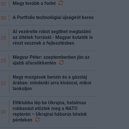
Megy tovább a
forint
:32
A Portfolio technológiai újságírót keres
:30
AI vezérelte robot segíthet megtalálni
az áttétek forrását - Magyar kutatók is
:28
részt vesznek a fejlesztésben
Magyar Péter: szeptemberben jön az
:25
újabb
áfacsökkentés
Nagy mozgások benzin és a gázolaj
árában: mindenki arra kíváncsi, mikor
:22
tankoljon
Elitklubba lép be Ukrajna, hatalmas
robbanást előztek meg a NATO
:20
repterén – Ukrajnai háborús híreink
pénteken