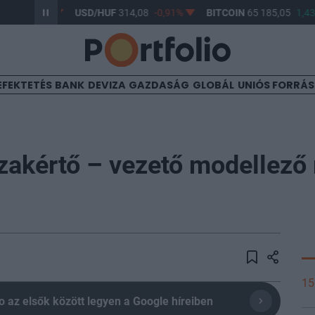
-0,55%
USD/HUF
314,08
-0,91%
BITCOIN
65 185,05
1,43%
EFEKTETÉS
BANK
DEVIZA
GAZDASÁG
GLOBÁL
UNIÓS FORRÁ
szakértő – vezető modellező
15
olio az elsők között legyen a Google híreiben