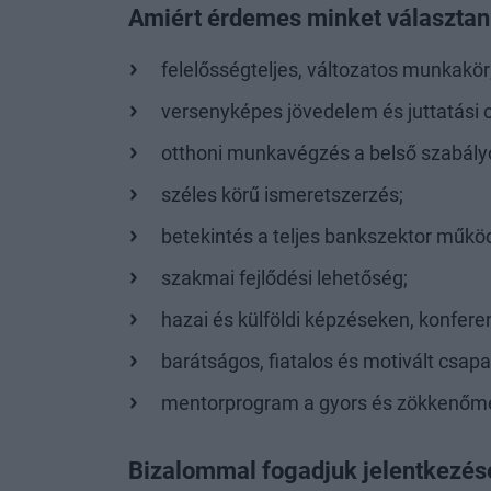
Amiért érdemes minket választan
felelősségteljes, változatos munkakör
versenyképes jövedelem és juttatási
otthoni munkavégzés a belső szabály
széles körű ismeretszerzés;
betekintés a teljes bankszektor műkö
szakmai fejlődési lehetőség;
hazai és külföldi képzéseken, konfere
barátságos, fiatalos és motivált csapa
mentorprogram a gyors és zökkenőme
Bizalommal fogadjuk jelentkezésé