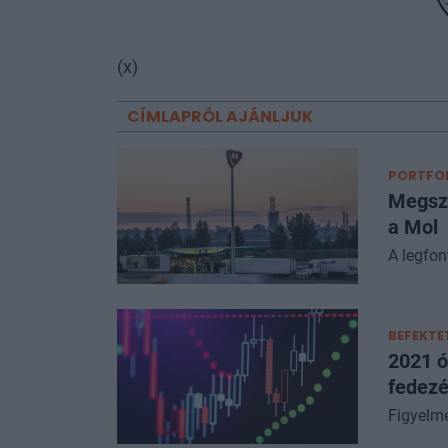
(x)
CÍMLAPRÓL AJÁNLJUK
PORTFOL
Megszó
a Mol
A legfon
BEFEKTE
2021 ót
fedezé
Figyelme