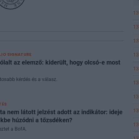
13
13
13
13
IO SIGNATURE
lalt az elemző: kiderült, hogy olcsó-e most
13
tosabb kérdés és a válasz.
13
13
TÉS
13
a nem látott jelzést adott az indikátor: ideje
kbe húzódni a tőzsdéken?
13
ztet a BofA.
13