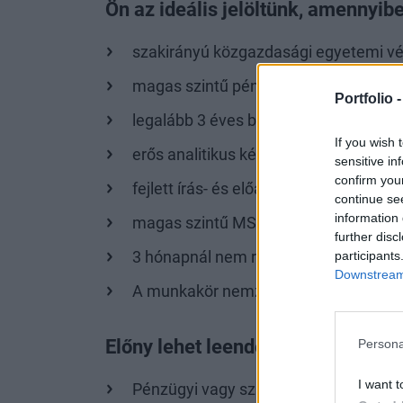
Ön az ideális jelöltünk, amennyib
szakirányú közgazdasági egyetemi vé
magas szintű pénzügyi szakmai ismer
Portfolio 
legalább 3 éves bankszakmai tapaszta
If you wish 
erős analitikus készséggel, elemző é
sensitive in
confirm you
fejlett írás- és előadókészséggel mag
continue se
information 
magas szintű MS Office (Word, Excel,
further disc
participants
3 hónapnál nem régebbi bejegyzésmen
Downstream 
A munkakör nemzetbiztonsági ellenőrz
Előny lehet leendő kollégánk szá
Persona
I want t
Pénzügyi vagy számviteli végzettség;