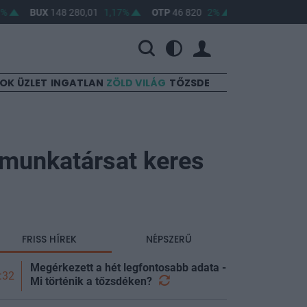
BUX
148 280,01
1,17%
OTP
46 820
2%
MOL
4 666
0,56%
SOK
ÜZLET
INGATLAN
ZÖLD VILÁG
TŐZSDE
 munkatársat keres
FRISS HÍREK
NÉPSZERŰ
Megérkezett a hét legfontosabb adata -
:32
Mi történik a
tőzsdéken?