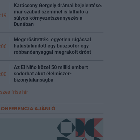
Karácsony Gergely drámai bejelentése:
már szabad szemmel is látható a
:19
súlyos környezetszennyezés a
Dunában
Megerősítették: egyetlen rúgással
hatástalanított egy buszsofőr egy
:06
robbanóanyaggal megrakott drónt
Az El Niño közel 50 millió embert
sodorhat akut élelmiszer-
:00
bizonytalanságba
szes friss hír
KONFERENCIA AJÁNLÓ