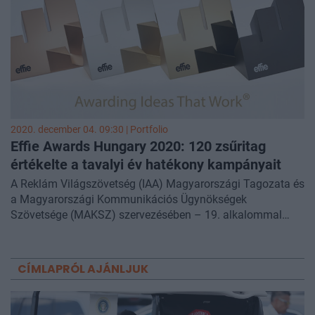
2020. december 04. 09:30 | Portfolio
Effie Awards Hungary 2020: 120 zsűritag
értékelte a tavalyi év hatékony kampányait
A Reklám Világszövetség (IAA) Magyarországi Tagozata és
a Magyarországi Kommunikációs Ügynökségek
Szövetsége (MAKSZ) szervezésében – 19. alkalommal
valósult meg 2020-ban a hatékony kampányok
seregszemléje. A globális arany standard-ként számon
tartott Effie-re idén azok a megbízók és ügynökségek
CÍMLAPRÓL AJÁNLJUK
nevezhettek, akik 2019-ben sikeres, hatékony marketing
aktivitást folytattak, és a kitűzött célok tükrében elért
eredményeket igazolni is tudták. Közülük a zsűri által