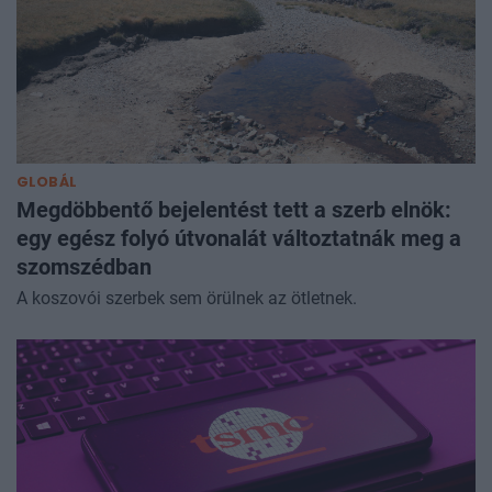
GLOBÁL
Megdöbbentő bejelentést tett a szerb elnök:
egy egész folyó útvonalát változtatnák meg a
szomszédban
A koszovói szerbek sem örülnek az ötletnek.