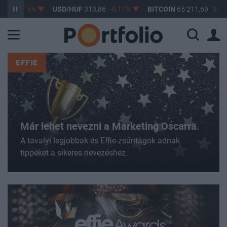
-0,15%
USD/HUF
313,86
-0,11%
BITCOIN
65 211,69
0,56%
EFFIE
Már lehet nevezni a Marketing Oscarra
A tavalyi legjobbak és Effie-zsűritagok adnak
tippeket a sikeres nevezéshez.