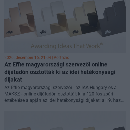
Bronz, Ezüst, Arany Effie díjakért. Az Effie Finalist díjasok,
azaz a döntőbe jutottak már biztos pontszerzők a
nemzetközi Effie Index hatékonysági világranglistán.
2020. december 16. 21:04 | Portfolio
Az Effie magyarországi szervezői online
díjátadón osztották ki az idei hatékonysági
díjakat
Az Effie magyarországi szervezői - az IAA Hungary és a
MAKSZ - online díjátadón osztották ki a 120 fős zsűri
értékelése alapján az idei hatékonysági díjakat: a 19. hazai
Effie-n döntőbe jutott 47 pályamű közül 1 Platina, 4 Arany,
10 Ezüst, 9 Bronz és 24 Finalist díjas alkotás született.