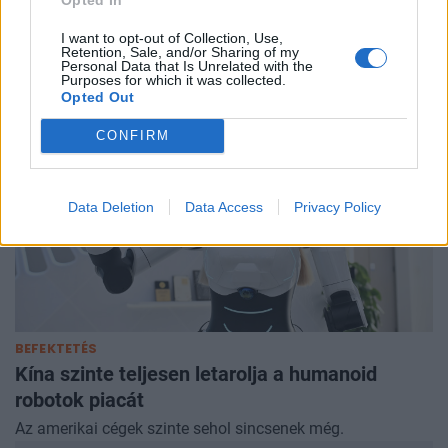
szigetországban: amerikai tankokkal
torlaszolták el a kulcsfontosságú repülőteret
I want to opt-out of Collection, Use,
Retention, Sale, and/or Sharing of my
Most próbálták ki először az új harckocsikat.
Personal Data that Is Unrelated with the
Purposes for which it was collected.
Opted Out
CONFIRM
Data Deletion
Data Access
Privacy Policy
BEFEKTETÉS
Kína szinte teljesen letarolja a humanoid
robotok piacát
Az amerikai cégek szinte sehol sincsenek még.