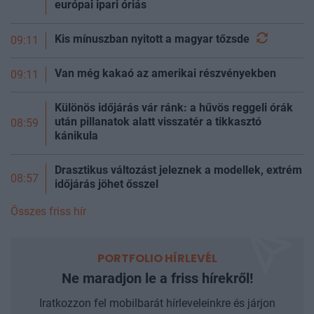
európai ipari óriás
Kis mínuszban nyitott a magyar
tőzsde
09:11
Van még kakaó az amerikai részvényekben
09:11
Különös időjárás vár ránk: a hűvös reggeli órák
után pillanatok alatt visszatér a tikkasztó
08:59
kánikula
Drasztikus változást jeleznek a modellek, extrém
08:57
időjárás jöhet ősszel
Összes friss hír
PORTFOLIO HÍRLEVÉL
Ne maradjon le a friss hírekről!
Iratkozzon fel mobilbarát hírleveleinkre és járjon