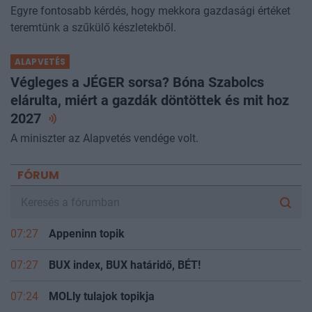
Egyre fontosabb kérdés, hogy mekkora gazdasági értéket
teremtünk a szűkülő készletekből.
ALAPVETÉS
Végleges a JÉGER sorsa? Bóna Szabolcs
elárulta, miért a gazdák döntöttek és mit hoz
2027
A miniszter az Alapvetés vendége volt.
FÓRUM
07:27
Appeninn topik
07:27
BUX index, BUX határidő, BÉT!
07:24
MOLly tulajok topikja