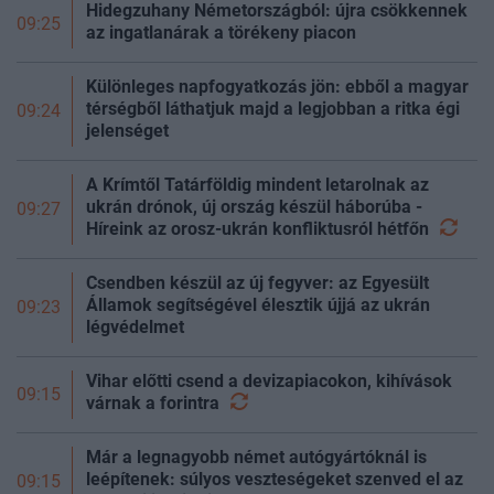
Hidegzuhany Németországból: újra csökkennek
09:25
az ingatlanárak a törékeny piacon
Különleges napfogyatkozás jön: ebből a magyar
térségből láthatjuk majd a legjobban a ritka égi
09:24
jelenséget
A Krímtől Tatárföldig mindent letarolnak az
ukrán drónok, új ország készül háborúba -
09:27
Híreink az orosz-ukrán konfliktusról
hétfőn
Csendben készül az új fegyver: az Egyesült
Államok segítségével élesztik újjá az ukrán
09:23
légvédelmet
Vihar előtti csend a devizapiacokon, kihívások
09:15
várnak a
forintra
Már a legnagyobb német autógyártóknál is
leépítenek: súlyos veszteségeket szenved el az
09:15