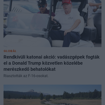
leghatékonyabbnak ítélt pályamunkák jutottak a döntőbe.
Ezzel a teljesítménnyel a döntősök már egyúttal Finalist
díjasok, valamint biztos pontszerzők a nemzetközi Effie
Index világranglistán.
GLOBÁL
Rendkívüli katonai akció: vadászgépek fogták
el a Donald Trump közvetlen közelébe
merészkedő behatolókat
Riasztották az F-16-osokat.