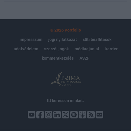
© 2026 Portfolio
impresszum
jogi nyilatkozat
süti beállítások
adatvédelem
szerzői jogok
médiaajánlat
karrier
kommentkezelés
ÁSZF
Itt keressen minket: