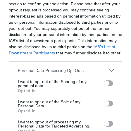
section to confirm your selection. Please note that after your
GAZDASÁG
opt-out request is processed you may continue seeing
Kiderült, hogyan ámították Szijjártóék a
interest-based ads based on personal information utilized by
us or personal information disclosed to third parties prior to
nemzetközi közeget
your opt-out. You may separately opt-out of the further
A látszat volt a fontos, ezért pedig mindent meg is tettek.
disclosure of your personal information by third parties on the
IAB’s list of downstream participants. This information may
also be disclosed by us to third parties on the
IAB’s List of
Downstream Participants
that may further disclose it to other
third parties.
Personal Data Processing Opt Outs
I want to opt-out of the Sharing of my
personal data.
Opted In
I want to opt-out of the Sale of my
Personal Data.
Opted In
GLOBÁL
I want to opt-out of processing my
Készülnek a legrosszabbra a fenyegetett
Personal Data for Targeted Advertising.
Opted In