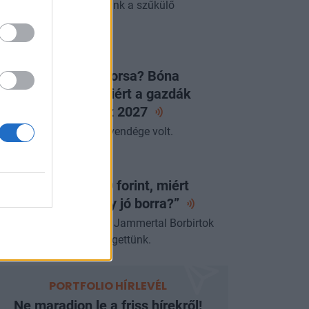
zdasági értéket teremtünk a szűkülő
szletekből.
LAPVETÉS
égleges a JÉGER sorsa? Bóna
abolcs elárulta, miért a gazdák
ntöttek és mit hoz
2027
miniszter az Alapvetés vendége volt.
ORTFOLIO BUSINESS
a egy lángos 2000 forint, miért
jnáljuk a pénzt egy jó
borra?”
űcs Róberttel, a villányi Jammertal Borbirtok
rstulajdonosával beszélgettünk.
PORTFOLIO HÍRLEVÉL
Ne maradjon le a friss hírekről!