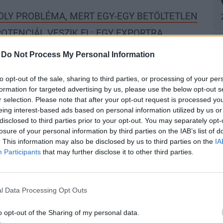
Y PROBLÉMA, MERT EGY-EGY BETÖLTETLEN
TENCIÁL VESZIK EL: EGY EXPORTRA
NÁL ÉVI 20 MILLIÓ FORINT GDP
-
Do Not Process My Personal Information
INFORMATIKUS ÁLLÁS.
to opt-out of the sale, sharing to third parties, or processing of your per
Hír
formation for targeted advertising by us, please use the below opt-out s
nformatikának magas a gazdaságban a multiplikátor hatása:
exk
r selection. Please note that after your opt-out request is processed y
gasabb a fizetésük, saját keresetükön keresztül munkát tudnak
eing interest-based ads based on personal information utilized by us or
0 ezer főnél további 40-50 ezer állást jelent.
disclosed to third parties prior to your opt-out. You may separately opt-
losure of your personal information by third parties on the IAB’s list of
. This information may also be disclosed by us to third parties on the
IA
a sincs elég szakember
Participants
that may further disclose it to other third parties.
a szakértők: évente néhányezer fő szerez informatikai
P
nnyien más oktatási szinteken, így még az évente körülbelül 3000
A
el ki elég szakembert az oktatás, ráadásl az informatikus
l Data Processing Opt Outs
ví
edik el.
o opt-out of the Sharing of my personal data.
Eg