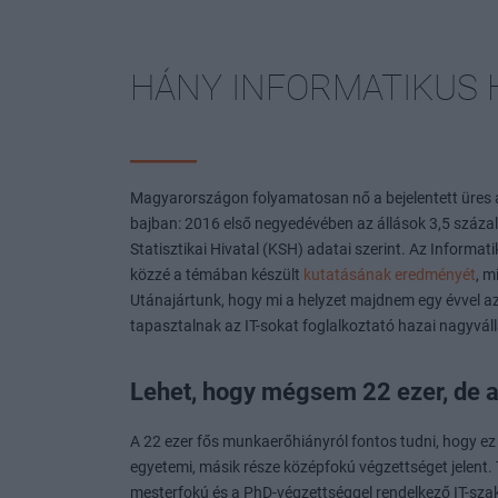
HÁNY INFORMATIKUS H
Magyarországon folyamatosan nő a bejelentett üres á
bajban: 2016 első negyedévében az állások 3,5 százal
Statisztikai Hivatal (KSH) adatai szerint. Az Informa
közzé a témában készült
kutatásának eredményét
, m
Utánajártunk, hogy mi a helyzet majdnem egy évvel az 
tapasztalnak az IT-sokat foglalkoztató hazai nagyvál
Lehet, hogy mégsem 22 ezer, de 
A 22 ezer fős munkaerőhiányról fontos tudni, hogy ez
egyetemi, másik része középfokú végzettséget jelent. T
mesterfokú és a PhD-végzettséggel rendelkező IT-sza