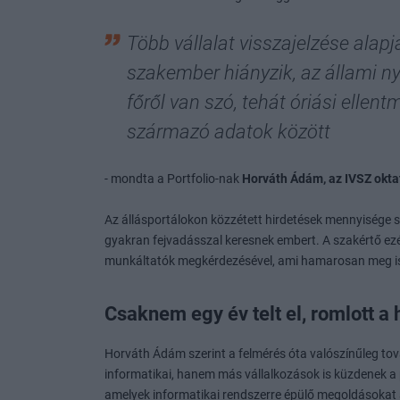
Több vállalat visszajelzése alap
szakember hiányzik, az állami n
főről van szó, tehát óriási elle
származó adatok között
- mondta a Portfolio-nak
Horváth Ádám, az IVSZ okta
Az állásportálokon közzétett hirdetések mennyisége s
gyakran fejvadásszal keresnek embert. A szakértő ezért
munkáltatók megkérdezésével, ami hamarosan meg is f
Csaknem egy év telt el, romlott a 
Horváth Ádám szerint a felmérés óta valószínűleg to
informatikai, hanem más vállalkozások is küzdenek a 
amelyek informatikai rendszerre épülő megoldásokat