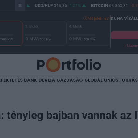
00
0,91%
USD/HUF
316,85
1,21%
BITCOIN
64 360,31
-0,37%
DUNA VÍZÁL
Mit jelent ez?
3. blokk
4. blokk
0 MW
0 MW
/ 500 MW
/ 500 MW
/ 500 MW
-144c
A Duna vízállása Paksnál -129 cm. A biztonsági határ -144 cm,
EFEKTETÉS
BANK
DEVIZA
GAZDASÁG
GLOBÁL
UNIÓS FORRÁ
: tényleg bajban vannak az 