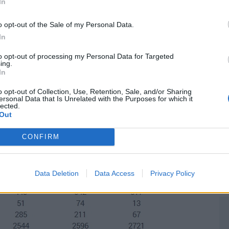
vándorlási arány, mint más ágazatokban (pl.
In
ga
ké
ámottevőek az elérhető fizetések közötti
o opt-out of the Sale of my Personal Data.
 más szektorokba történő elvándorlás.
In
A
zügyi szektor, illetve az energetikai és
V
to opt-out of processing my Personal Data for Targeted
ing.
Sz
 szakembert csábítanak el
In
dö
o opt-out of Collection, Use, Retention, Sale, and/or Sharing
A 
 Kft.
cégvezetője.
ersonal Data that Is Unrelated with the Purposes for which it
lected.
Out
P
„H
CONFIRM
sa
Sz
Data Deletion
Data Access
Privacy Policy
tá