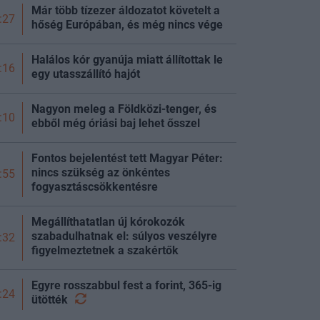
Már több tízezer áldozatot követelt a
:27
hőség Európában, és még nincs vége
Halálos kór gyanúja miatt állítottak le
:16
egy utasszállító hajót
Nagyon meleg a Földközi-tenger, és
:10
ebből még óriási baj lehet ősszel
Fontos bejelentést tett Magyar Péter:
nincs szükség az önkéntes
:55
fogyasztáscsökkentésre
Megállíthatatlan új kórokozók
szabadulhatnak el: súlyos veszélyre
:32
figyelmeztetnek a szakértők
Egyre rosszabbul fest a forint, 365-ig
:24
ütötték