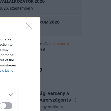
VÁLLALKOZÁSOK 2026
2026. szeptember 9.
PRIVATE HEALTH FORUM 2026
2026. szeptember 10.
sonal or
ek, eseményajánlók első kézből:
iratkozzon fel
ection to
luzív rendezvényértesítőnkre!
ou may
 personal
out of the
 downstream
B’s List of
ORTFOLIO CHECKLIST
 következő gazdasági verseny a
zért folyhat - Magyarországon
is
yre fontosabb kérdés, hogy mekkora