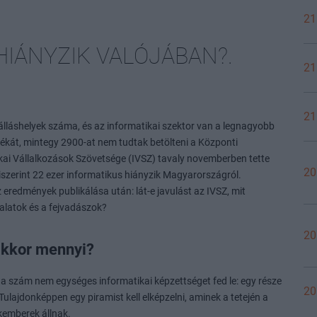
21
IÁNYZIK VALÓJÁBAN?.
21
21
lláshelyek száma, és az informatikai szektor van a legnagyobb
ékát, mintegy 2900-at nem tudtak betölteni a Központi
tikai Vállalkozások Szövetsége (IVSZ) tavaly novemberben tette
20
iszerint 22 ezer informatikus hiányzik Magyarországról.
eredmények publikálása után: lát-e javulást az IVSZ, mit
lalatok és a fejvadászok?
20
akkor mennyi?
 a szám nem egységes informatikai képzettséget fed le: egy része
20
ulajdonképpen egy piramist kell elképzelni, aminek a tetején a
kemberek állnak.