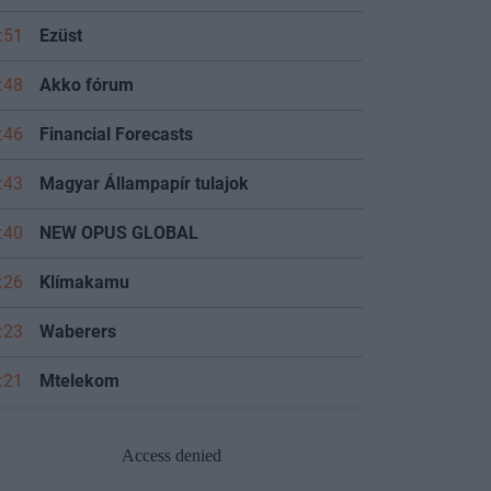
:51
Ezüst
:48
Akko fórum
:46
Financial Forecasts
:43
Magyar Állampapír tulajok
:40
NEW OPUS GLOBAL
:26
Klímakamu
:23
Waberers
:21
Mtelekom