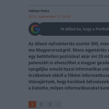
Háhner Petra
2016. szeptember 12. 06:00
Itt állítsd be, hogy a Portf
Az állami nyilvántartás szerint 500, má
ma Magyarországról. Nincs egyetértés a
egy betöltetlen pozícióval akár évi 20 m
potenciált is elveszíthet a magyar gazd
nyugdíjba vonuló hazai informatikus utá
érzékelnek ebből a főként informatikuso
Utánajártunk, hogy kerülnek bölcsészek
a Deloitte, milyen informatikusokat kere
1
2
3
›