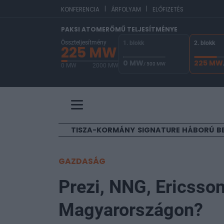
|
|
EUR/HUF
365,
KONFERENCIA
ÁRFOLYAM
ELŐFIZETÉS
PAKSI ATOMERŐMŰ TELJESÍTMÉNYE
Összteljesítmény
1. blokk
2. blokk
225 MW
0 MW
225 MW
/ 500 MW
0 MW
2000 MW
A Paksi Atomerőmű összteljesítménye 225 MW. 
TISZA-KORMÁNY
SIGNATURE
HÁBORÚ
B
GAZDASÁG
Prezi, NNG, Ericsson
Magyarországon?