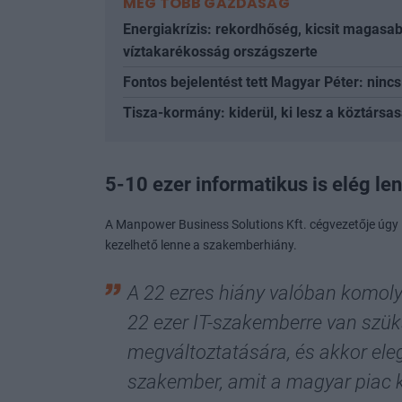
MÉG TÖBB GAZDASÁG
Energiakrízis: rekordhőség, kicsit magasab
víztakarékosság országszerte
Fontos bejelentést tett Magyar Péter: nin
Tisza-kormány: kiderül, ki lesz a köztársas
5-10 ezer informatikus is elég le
A Manpower Business Solutions Kft. cégvezetője úgy 
kezelhető lenne a szakemberhiány.
A 22 ezres hiány valóban komo
22 ezer IT-szakemberre van szük
megváltoztatására, és akkor ele
szakember, amit a magyar piac k