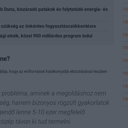
19
b Duna, kiszáradó patakok és folytatódó energia- és
19
cs szükség az önkéntes fogyasztáscsökkentésre
19
ági elnök, közel 900 milliárdos program indul
19
nne?
19
látja, hogy az erőforrások hatékonyabb elosztásával részben
19
19
ly probléma, aminek a megoldáshoz nem
19
ség, hanem bizonyos rögzült gyakorlatok
gendő lenne 5-10 ezer megfelelő
özép távon ki tud termelni