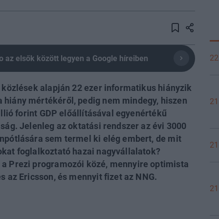
22
olio az elsők között legyen a Google híreiben
s közlések alapján 22 ezer informatikus hiányzik
 hiány mértékéről, pedig nem mindegy, hiszen
21
illió forint GDP előállításával egyenértékű
aság. Jelenleg az oktatási rendszer az évi 3000
npótlására sem termel ki elég embert, de mit
21
kat foglalkoztató hazai nagyvállalatok?
 a Prezi programozói közé, mennyire optimista
s az Ericsson, és mennyit fizet az NNG.
21