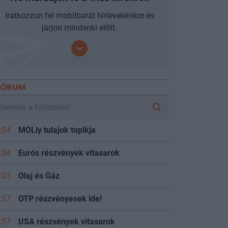
Iratkozzon fel mobilbarát hírleveleinkre és
járjon mindenki előtt.
FÓRUM
:04
MOLly tulajok topikja
:04
Eurós részvények vitasarok
:03
Olaj és Gáz
:57
OTP részvényesek ide!
:57
USA részvények vitasarok