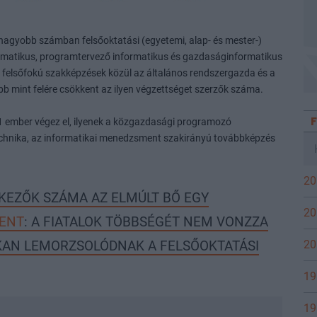
gnagyobb számban felsőoktatási (egyetemi, alap- és mester-)
ormatikus, programtervező informatikus és gazdaságinformatikus
 A felsőfokú szakképzések közül az általános rendszergazda és a
b mint felére csökkent az ilyen végzettséget szerzők száma.
1 ember végez el, ilyenek a közgazdasági programozó
chnika, az informatikai menedzsment szakirányú továbbképzés
20
KEZŐK SZÁMA AZ ELMÚLT BŐ EGY
20
ENT
: A FIATALOK TÖBBSÉGÉT NEM VONZZA
20
SOKAN LEMORZSOLÓDNAK A FELSŐOKTATÁSI
19
19