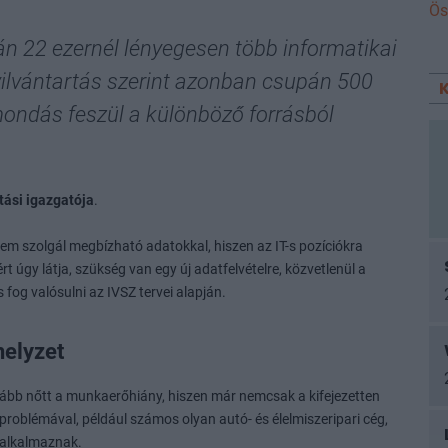
Ös
ján 22 ezernél lényegesen több informatikai
yilvántartás szerint azonban csupán 500
ntmondás feszül a különböző forrásból
tási igazgatója
.
em szolgál megbízható adatokkal, hiszen az IT-s pozíciókra
 úgy látja, szükség van egy új adatfelvételre, közvetlenül a
og valósulni az IVSZ tervei alapján.
helyzet
vább nőtt a munkaerőhiány, hiszen már nemcsak a kifejezetten
problémával, például számos olyan autó- és élelmiszeripari cég,
 alkalmaznak.