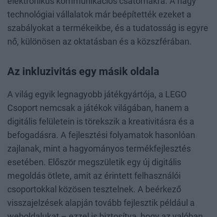
elektronikus kommunikációs csatornákra. A nagy
technológiai vállalatok már beépítették ezeket a
szabályokat a termékeikbe, és a tudatosság is egyre
nő, különösen az oktatásban és a közszférában.
Az inkluzivitás egy másik oldala
A világ egyik legnagyobb játékgyártója, a LEGO
Csoport nemcsak a játékok világában, hanem a
digitális felületein is törekszik a kreativitásra és a
befogadásra. A fejlesztési folyamatok hasonlóan
zajlanak, mint a hagyományos termékfejlesztés
esetében. Először megszületik egy új digitális
megoldás ötlete, amit az érintett felhasználói
csoportokkal közösen tesztelnek. A beérkező
visszajelzések alapján tovább fejlesztik például a
weboldalukat – ezzel is biztosítva, hogy az valóban