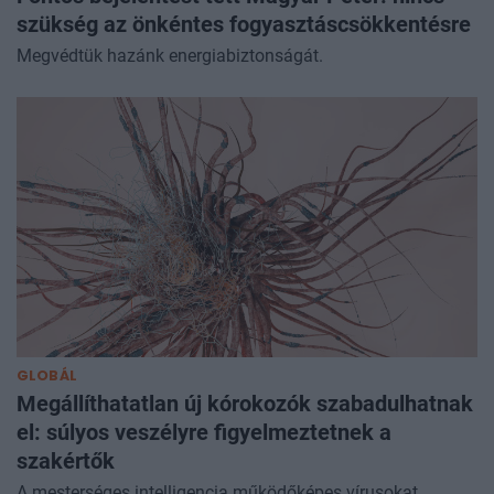
szükség az önkéntes fogyasztáscsökkentésre
Megvédtük hazánk energiabiztonságát.
GLOBÁL
Megállíthatatlan új kórokozók szabadulhatnak
el: súlyos veszélyre figyelmeztetnek a
szakértők
A mesterséges intelligencia működőképes vírusokat