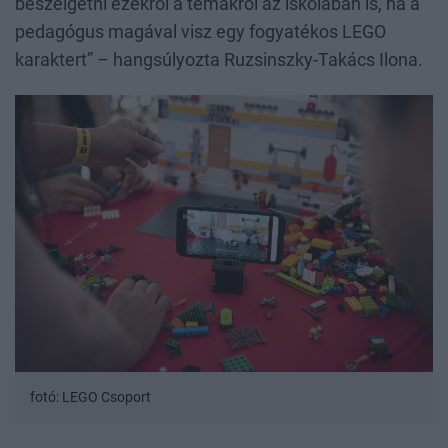
beszélgetni ezekről a témákról az iskolában is, ha a
pedagógus magával visz egy fogyatékos LEGO
karaktert” – hangsúlyozta Ruzsinszky-Takács Ilona.
fotó: LEGO Csoport