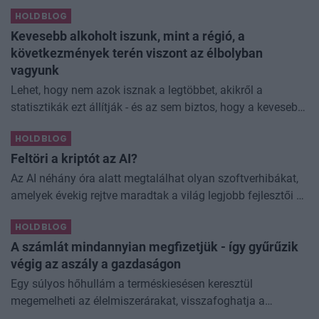
úgy láttam, hogy jó áron meg tudom venni ezt a majdnem
HOLDBLOG
dividend king-et. Azt
Kevesebb alkoholt iszunk, mint a régió, a
következmények terén viszont az élbolyban
vagyunk
Lehet, hogy nem azok isznak a legtöbbet, akikről a
statisztikák ezt állítják - és az sem biztos, hogy a kevesebb
elfogyasztott alkohol kisebb társadalmi kárral... The post
HOLDBLOG
Kevesebb alkoholt iszunk
Feltöri a kriptót az AI?
Az AI néhány óra alatt megtalálhat olyan szoftverhibákat,
amelyek évekig rejtve maradtak a világ legjobb fejlesztői és
biztonsági szakemberei előtt. A kriptovilágban ennek
HOLDBLOG
különösen nagy...
A számlát mindannyian megfizetjük - így gyűrűzik
végig az aszály a gazdaságon
Egy súlyos hőhullám a terméskiesésen keresztül
megemelheti az élelmiszerárakat, visszafoghatja a
gazdasági növekedést, ronthatja a termelékenységet, sőt