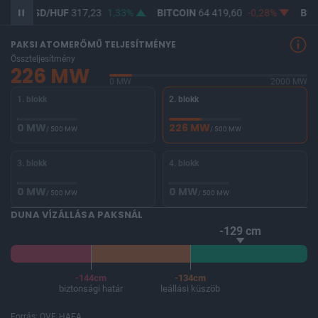
SD/HUF
317,23
1,33%
BITCOIN
64 419,60
-0,28%
BUX
146 56
PAKSI ATOMERŐMŰ TELJESÍTMÉNYE
Összteljesítmény
226 MW
0 MW
2000 MW
1. blokk
2. blokk
0 MW
226 MW
/ 500 MW
/ 500 MW
3. blokk
4. blokk
0 MW
0 MW
/ 500 MW
/ 500 MW
DUNA VÍZÁLLÁSA PAKSNÁL
-129 cm
-144cm
-134cm
biztonsági határ
leállási küszöb
Forrás: OVF, HAEA