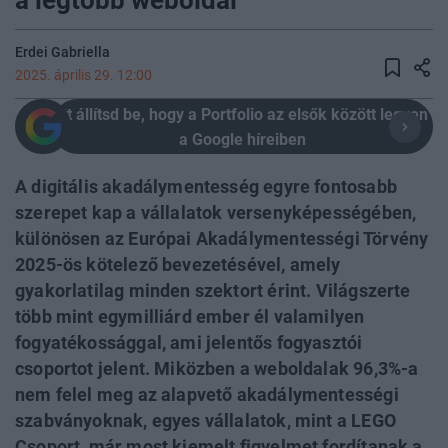
a legtöbb weboldal
Erdei Gabriella
2025. április 29. 12:00
Itt állítsd be, hogy a Portfolio az elsők között legyen
a Google híreiben
A digitális akadálymentesség egyre fontosabb
szerepet kap a vállalatok versenyképességében,
különösen az Európai Akadálymentességi Törvény
2025-ös kötelező bevezetésével, amely
gyakorlatilag minden szektort érint. Világszerte
több mint egymilliárd ember él valamilyen
fogyatékossággal, ami jelentős fogyasztói
csoportot jelent. Miközben a weboldalak 96,3%-a
nem felel meg az alapvető akadálymentességi
szabványoknak, egyes vállalatok, mint a LEGO
Csoport, már most kiemelt figyelmet fordítanak a