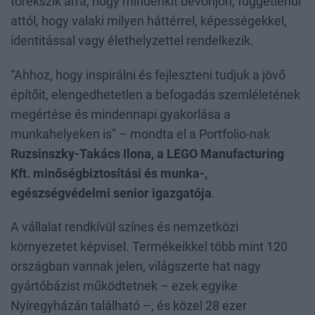
törekszik arra, hogy mindenkit bevonjon, függetlenül
attól, hogy valaki milyen háttérrel, képességekkel,
identitással vagy élethelyzettel rendelkezik.
“Ahhoz, hogy inspirálni és fejleszteni tudjuk a jövő
építőit, elengedhetetlen a befogadás szemléletének
megértése és mindennapi gyakorlása a
munkahelyeken is” – mondta el a Portfolio-nak
Ruzsinszky-Takács Ilona, a LEGO Manufacturing
Kft. minőségbiztosítási és munka-,
egészségvédelmi senior igazgatója
.
A vállalat rendkívül színes és nemzetközi
környezetet képvisel. Termékeikkel több mint 120
országban vannak jelen, világszerte hat nagy
gyártóbázist működtetnek – ezek egyike
Nyíregyházán található –, és közel 28 ezer