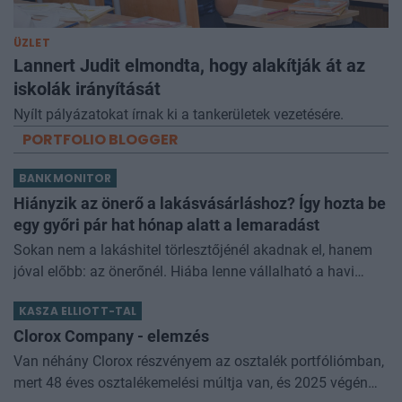
ÜZLET
Lannert Judit elmondta, hogy alakítják át az
iskolák irányítását
Nyílt pályázatokat írnak ki a tankerületek vezetésére.
PORTFOLIO BLOGGER
BANKMONITOR
Hiányzik az önerő a lakásvásárláshoz? Így hozta be
egy győri pár hat hónap alatt a lemaradást
Sokan nem a lakáshitel törlesztőjénél akadnak el, hanem
jóval előbb: az önerőnél. Hiába lenne vállalható a havi
törlesztő, ha a vételár 10 vagy 20 százalékát előre össze
KASZA ELLIOTT-TAL
kell rakni. Z
Clorox Company - elemzés
Van néhány Clorox részvényem az osztalék portfóliómban,
mert 48 éves osztalékemelési múltja van, és 2025 végén