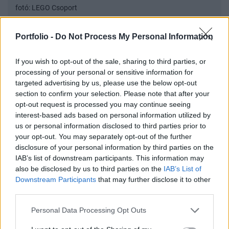
fotó: LEGO Csoport
Portfolio -
Do Not Process My Personal Information
Az ELTE fogyatékossággal élő személyekkel
kapcsolatos participatív szemléletformáló
If you wish to opt-out of the sale, sharing to third parties, or
programban vett részt minden vezetőként dolgozó
processing of your personal or sensitive information for
kollégájuk. Az „Egy sima, egy fordított – egyesület az
targeted advertising by us, please use the below opt-out
section to confirm your selection. Please note that after your
inklúzióért” tagjainak szakértő közreműködésével
opt-out request is processed you may continue seeing
pedig 2 éve kidolgoztak egy érzékenyítő workshopot,
interest-based ads based on personal information utilized by
amin szinte a teljes dolgozói csapat részt vett, és
us or personal information disclosed to third parties prior to
your opt-out. You may separately opt-out of the further
testközelből megtapasztalhatták, hogy
disclosure of your personal information by third parties on the
IAB’s list of downstream participants. This information may
MILYEN ÉRZÉS ÉS MILYEN REAKCIÓKKAL
also be disclosed by us to third parties on the
IAB’s List of
Downstream Participants
that may further disclose it to other
TALÁLKOZHATUNK, AMIKOR A CSAPATÁBAN
third parties.
DOLGOZÓ EGY VAGY TÖBB KOLLÉGA
Personal Data Processing Opt Outs
VALAMILYEN FOGYATÉKOSSÁGGAL VAGY