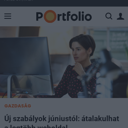
A Paksi Atomerőmű összteljesítménye 226 MW. A Duna vízállá
GAZDASÁG
Új szabályok júniustól: átalakulhat