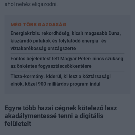
ahol nehéz eligazodni.
MÉG TÖBB GAZDASÁG
Energiakrízis: rekordhőség, kicsit magasabb Duna,
kiszáradó patakok és folytatódó energia- és
víztakarékosság országszerte
Fontos bejelentést tett Magyar Péter: nincs szükség
az önkéntes fogyasztáscsökkentésre
Tisza-kormány: kiderül, ki lesz a köztársasági
elnök, közel 900 milliárdos program indul
Egyre több hazai cégnek kötelező lesz
akadálymentessé tenni a digitális
felületeit