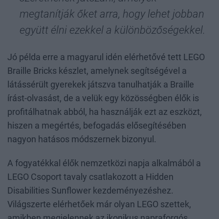
megtanítják őket arra, hogy lehet jobban
együtt élni ezekkel a különbözőségekkel.
Jó példa erre a magyarul idén elérhetővé tett LEGO
Braille Bricks készlet, amelynek segítségével a
látássérült gyerekek játszva tanulhatják a Braille
írást-olvasást, de a velük egy közösségben élők is
profitálhatnak abból, ha használják ezt az eszközt,
hiszen a megértés, befogadás elősegítésében
nagyon hatásos módszernek bizonyul.
A fogyatékkal élők nemzetközi napja alkalmából a
LEGO Csoport tavaly csatlakozott a Hidden
Disabilities Sunflower kezdeményezéshez.
Világszerte elérhetőek már olyan LEGO szettek,
amikben megjelennek az ikonikus napraforgós