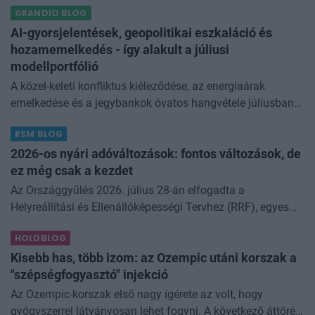
GRANDIO BLOG
még az állam finanszírozását is m
AI-gyorsjelentések, geopolitikai eszkaláció és
hozamemelkedés - így alakult a júliusi
modellportfólió
A közel-keleti konfliktus kiéleződése, az energiaárak
emelkedése és a jegybankok óvatos hangvétele júliusban
átírta a piaci képet. A hazai kötvények súlyát növeltük,
RSM BLOG
miközben a jelentő
2026-os nyári adóváltozások: fontos változások, de
ez még csak a kezdet
Az Országgyűlés 2026. július 28-án elfogadta a
Helyreállítási és Ellenállóképességi Tervhez (RRF), egyes
kormányprogramokhoz és kormányhatározatokhoz
HOLDBLOG
kapcsolódó adóintézkedésekről, v
Kisebb has, több izom: az Ozempic utáni korszak a
"szépségfogyasztó" injekció
Az Ozempic-korszak első nagy ígérete az volt, hogy
gyógyszerrel látványosan lehet fogyni. A következő áttörés