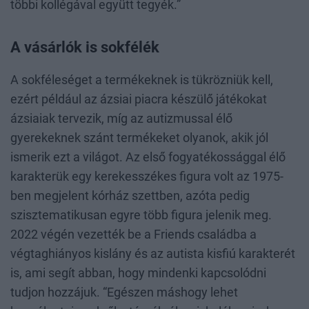
többi kollégával együtt tegyék.”
A vásárlók is sokfélék
A sokféleséget a termékeknek is tükrözniük kell,
ezért például az ázsiai piacra készülő játékokat
ázsiaiak tervezik, míg az autizmussal élő
gyerekeknek szánt termékeket olyanok, akik jól
ismerik ezt a világot. Az első fogyatékossággal élő
karakterük egy kerekesszékes figura volt az 1975-
ben megjelent kórház szettben, azóta pedig
szisztematikusan egyre több figura jelenik meg.
2022 végén vezették be a Friends családba a
végtaghiányos kislány és az autista kisfiú karakterét
is, ami segít abban, hogy mindenki kapcsolódni
tudjon hozzájuk. “Egészen máshogy lehet