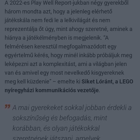
A 2022-es Play Well Report-jukban négy gyerekből
három mondta azt, hogy a jelenleg elérhető
játékskála nem fedi le a lelkivilágát és nem
reprezentálja őt úgy, mint ahogy szeretné, aminek a
hiánya a játékélményben is megjelenik. “A
felmérésen keresztül megfogalmazódott egy
egyértelmű kérés, hogy minél inkább próbáljuk meg
leképezni azt a komplexitást, ami a világban jelen
van és amivel egy most nevelkedő kisgyereknek
meg kell küzdenie” – emelte ki
Siket Lóránt, a LEGO
nyíregyházi kommunikációs vezetője
.
A mai gyerekeket sokkal jobban érdekli a
sokszínűség és befogadás, mint
korábban, és olyan játékokkal
szeretnének játszani, amelyek