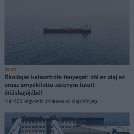
ÜZLET
Ökológiai katasztrófa fenyeget: dől az olaj az
orosz árnyékflotta zátonyra futott
óriáshajójából
Már 600 négyzetkilométeres az olajszőnyeg.