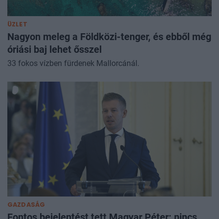
ÜZLET
Nagyon meleg a Földközi-tenger, és ebből még
óriási baj lehet ősszel
33 fokos vízben fürdenek Mallorcánál.
GAZDASÁG
Fontos bejelentést tett Magyar Péter: nincs