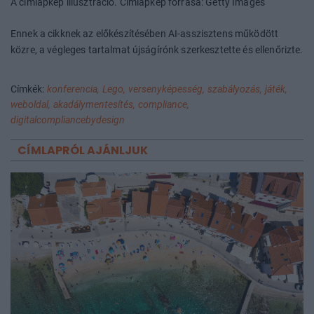
A címlapkép illusztráció. Címlapkép forrása: Getty Images
Ennek a cikknek az előkészítésében AI-asszisztens működött
közre, a végleges tartalmat újságírónk szerkesztette és ellenőrizte.
Címkék:
konferencia,
Lego,
versenyképesség,
szabályozás,
játék,
weboldal,
akadálymentesítés,
compliance,
digitalcompliancebydesign
CÍMLAPRÓL AJÁNLJUK