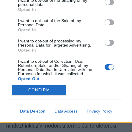
I want to opt-out of the Sharing of my
NEHEZÍTÉSSEL ÉL.
personal data.
Opted In
A hazai leányvállalat igazgatónője szerint a
I want to opt-out of the Sale of my
Personal Data.
szervezetben kialakult egy húzóerő, hiszen a
Opted In
kollégáik most már jól tudják, hogy a társadalom
I want to opt-out of processing my
milyen nagy része érintett valamilyen formában az
Personal Data for Targeted Advertising.
Opted In
akadályoztatottságban. “Szeretnénk, ha ez az arány
a foglalkoztatásban is tükröződne. Tapasztalataik
I want to opt-out of Collection, Use,
Retention, Sale, and/or Sharing of my
szerint Magyarországon nehéz az érintett
Personal Data that Is Unrelated with the
Purposes for which it was collected.
embereket nem otthonról végezhető munkakörökbe
Opted Out
bevonni. A fogyatékossággal élő kollégák nálunk
CONFIRM
akadálymentesített, biztonságos környezetben,
jellemzően olyan gyártási feladatokat látnak el,
amelyek saját tempóban is elvégezhetők,
Data Deletion
Data Access
Privacy Policy
számomra azonban az a legfontosabb, hogy
mindezt inkluzív módon, a termelési területen, a