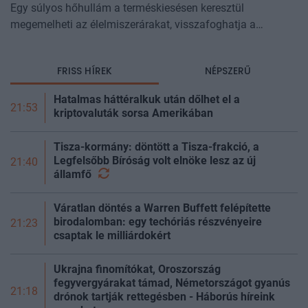
Egy súlyos hőhullám a terméskiesésen keresztül
megemelheti az élelmiszerárakat, visszafoghatja a
gazdasági növekedést, ronthatja a termelékenységet, sőt
még az állam finanszírozását is m
FRISS HÍREK
NÉPSZERŰ
Hatalmas háttéralkuk után dőlhet el a
21:53
kriptovaluták sorsa Amerikában
Tisza-kormány: döntött a Tisza-frakció, a
Legfelsőbb Bíróság volt elnöke lesz az új
21:40
államfő
Váratlan döntés a Warren Buffett felépítette
birodalomban: egy techóriás részvényeire
21:23
csaptak le milliárdokért
Ukrajna finomítókat, Oroszország
fegyvergyárakat támad, Németországot gyanús
21:18
drónok tartják rettegésben - Háborús híreink