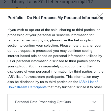
Tihanyi Lajos Zöld-fehér kompozícióját 12
millióért,
Portfolio -
Do Not Process My Personal Information
Koszta József Kukoricás képe 17 milliót ért 5,5
milliós indulóárról,
If you wish to opt-out of the sale, sharing to third parties, or
egy 6,5 millión kikiáltott Vaszary látkép 12 milliót
processing of your personal or sensitive information for
targeted advertising by us, please use the below opt-out
ért,
section to confirm your selection. Please note that after your
míg a másik Vaszary-t, (Matróz a tengerparton –
opt-out request is processed you may continue seeing
interest-based ads based on personal information utilized by
Napba néző önarckép), amely közel kilenc
us or personal information disclosed to third parties prior to
évtizeden át lappangott, 18 milliónál ütötték le.
your opt-out. You may separately opt-out of the further
Az eladók nyilván csalódtak, mert a vászon
disclosure of your personal information by third parties on the
IAB’s list of downstream participants. This information may
becsértékét 30-40 millió forint közé tették.
also be disclosed by us to third parties on the
IAB’s List of
Downstream Participants
that may further disclose it to other
Batthyány Gyula triptichonja a Menyegző 13
third parties.
millióért talált vevőt, míg Egry József badacsonyi
tája 24 millióért, az alsó becsérték alatti áron, de
Personal Data Processing Opt Outs
legalább alkudtak értük.