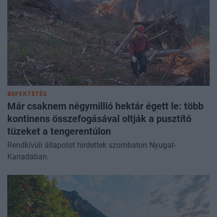
BEFEKTETÉS
Már csaknem négymillió hektár égett le: több
kontinens összefogásával oltják a pusztító
tüzeket a tengerentúlon
Rendkívüli állapotot hirdettek szombaton Nyugat-
Kanadában.