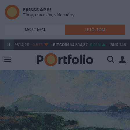
FRISSS APP!
Tény, elemzés, vélemény
MOST NEM
LETÖLTÖM
F
314,20
-0,87%
BITCOIN
64 894,37
0,01%
BUX
148 632,55
1