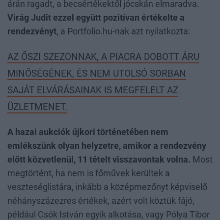
árán ragadt, a becsértékektől jócskán elmaradva.
Virág Judit ezzel együtt pozitívan értékelte a
rendezvényt
, a Portfolio.hu-nak azt nyilatkozta:
AZ ŐSZI SZEZONNAK, A PIACRA DOBOTT ÁRU
MINŐSÉGÉNEK, ÉS NEM UTOLSÓ SORBAN
SAJÁT ELVÁRÁSAINAK IS MEGFELELT AZ
ÜZLETMENET.
A hazai aukciók újkori történetében nem
emlékszünk olyan helyzetre, amikor a rendezvény
előtt közvetlenül, 11 tételt visszavontak volna.
Most
megtörtént, ha nem is főművek kerültek a
veszteséglistára, inkább a középmezőnyt képviselő
néhányszázezres értékek, azért volt köztük fájó,
például Csók István egyik alkotása, vagy Pólya Tibor