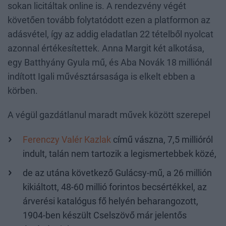
sokan licitáltak online is. A rendezvény végét
követően tovább folytatódott ezen a platformon az
adásvétel, így az addig eladatlan 22 tételből nyolcat
azonnal értékesítettek. Anna Margit két alkotása,
egy Batthyány Gyula mű, és Aba Novák 18 milliónál
indított Igali művésztársasága is elkelt ebben a
körben.
A végül gazdátlanul maradt művek között szerepel
Ferenczy Valér Kazlak
című vászna, 7,5 millióról
indult, talán nem tartozik a legismertebbek közé,
de az utána következő Gulácsy-mű, a 26 millión
kikiáltott, 48-60 millió forintos becsértékkel, az
árverési katalógus fő helyén beharangozott,
1904-ben készült Cselszövő már jelentős