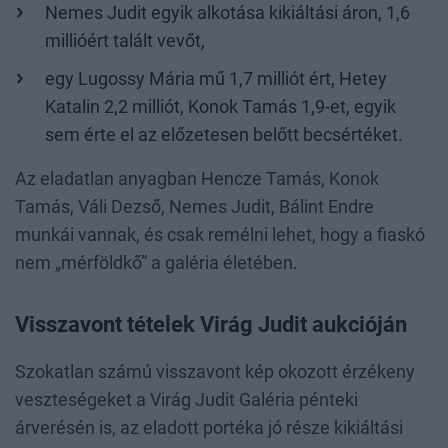
Nemes Judit egyik alkotása kikiáltási áron, 1,6
millióért talált vevőt,
egy Lugossy Mária mű 1,7 milliót ért, Hetey
Katalin 2,2 milliót, Konok Tamás 1,9-et, egyik
sem érte el az előzetesen belőtt becsértéket.
Az eladatlan anyagban Hencze Tamás, Konok
Tamás, Váli Dezső, Nemes Judit, Bálint Endre
munkái vannak, és csak remélni lehet, hogy a fiaskó
nem „mérföldkő” a galéria életében.
Visszavont tételek Virág Judit aukcióján
Szokatlan számú visszavont kép okozott érzékeny
veszteségeket a Virág Judit Galéria pénteki
árverésén is, az eladott portéka jó része kikiáltási