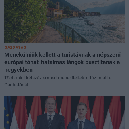
GAZDASÁG
Menekülniük kellett a turistáknak a népszerű
európai tónál: hatalmas lángok pusztítanak a
hegyekben
Több mint kétszáz embert menekítettek ki tűz miatt a
Garda-tónál.