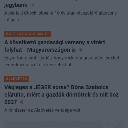
jegybank
A pénteki Checklistben a 10 év után visszatérő alacsony
infláció.
PORTFOLIO CHECKLIST
A következő gazdasági verseny a vízért
folyhat - Magyarországon
is
Egyre fontosabb kérdés, hogy mekkora gazdasági értéket
teremtünk a szűkülő készletekből.
ALAPVETÉS
Végleges a JÉGER sorsa? Bóna Szabolcs
elárulta, miért a gazdák döntöttek és mit hoz
2027
A miniszter az Alapvetés vendége volt.