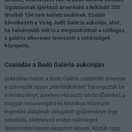
izgalmasnak ígérkező árverésén a felkínált 250
tételből 154 nem kellett senkinek. Ezután
következett a Virág Judit Galéria aukciója, ahol,
ha halványabb volt is a megszokottnál a csillogás,
a galéria sikeresen lavírozott a nehézségek
közepette.
Csalódás a Bodó Galéria aukcióján
Sokkolóan hatott a Bodó Galéria csütörtöki árverése:
a szervezők ugyan „mérföldkőként” harangozták be
a rendezvényt, amelyen Harasztÿ István (Édeske), a
magyar neoavantgárd és kinetikus művészet
legendás alakjának válogatott gyűjteménye (egy
sokoldalú, kísérletező ember különleges
látásmóddal összeválogatott kincsei, köztük nagy