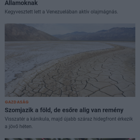
Államoknak
Kegyvesztett lett a Venezuelában aktív olajmágnás.
GAZDASÁG
Szomjazik a föld, de esőre alig van remény
Visszatér a kánikula, majd újabb száraz hidegfront érkezik
a jövő héten.