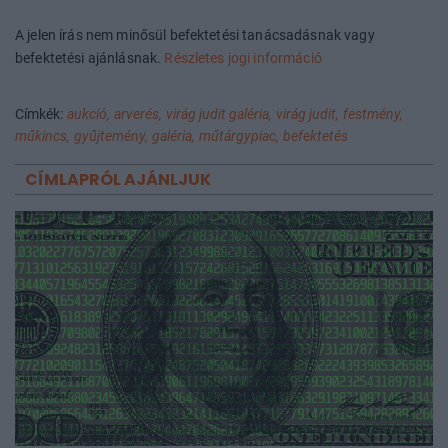
A jelen írás nem minősül befektetési tanácsadásnak vagy
befektetési ajánlásnak.
Részletes jogi információ
Címkék:
aukció,
arverés,
virág judit galéria,
virág judit,
festmény,
műkincs,
gyűjtemény,
galéria,
műtárgypiac,
befektetés
CÍMLAPRÓL AJÁNLJUK