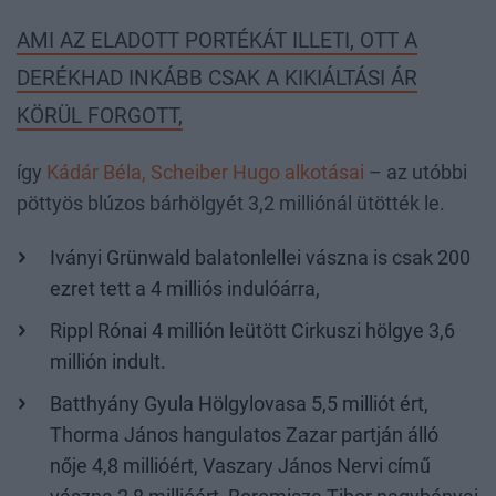
AMI AZ ELADOTT PORTÉKÁT ILLETI, OTT A
DERÉKHAD INKÁBB CSAK A KIKIÁLTÁSI ÁR
KÖRÜL FORGOTT,
így
Kádár Béla, Scheiber Hugo alkotásai
– az utóbbi
pöttyös blúzos bárhölgyét 3,2 milliónál ütötték le.
Iványi Grünwald balatonlellei vászna is csak 200
ezret tett a 4 milliós indulóárra,
Rippl Rónai 4 millión leütött Cirkuszi hölgye 3,6
millión indult.
Batthyány Gyula Hölgylovasa 5,5 milliót ért,
Thorma János hangulatos Zazar partján álló
nője 4,8 millióért, Vaszary János Nervi című