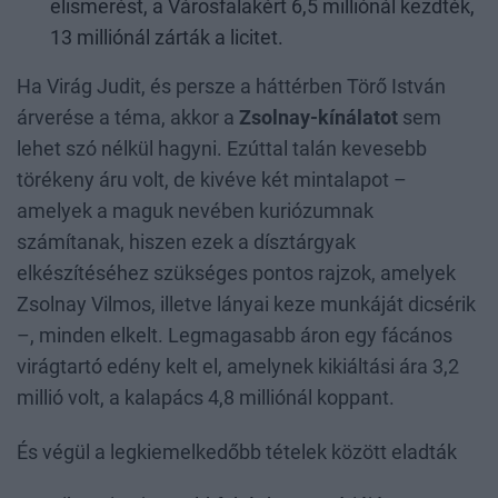
elismerést, a Városfalakért 6,5 milliónál kezdték,
13 milliónál zárták a licitet.
Ha Virág Judit, és persze a háttérben Törő István
árverése a téma, akkor a
Zsolnay-kínálatot
sem
lehet szó nélkül hagyni. Ezúttal talán kevesebb
törékeny áru volt, de kivéve két mintalapot –
amelyek a maguk nevében kuriózumnak
számítanak, hiszen ezek a dísztárgyak
elkészítéséhez szükséges pontos rajzok, amelyek
Zsolnay Vilmos, illetve lányai keze munkáját dicsérik
–, minden elkelt. Legmagasabb áron egy fácános
virágtartó edény kelt el, amelynek kikiáltási ára 3,2
millió volt, a kalapács 4,8 milliónál koppant.
És végül a legkiemelkedőbb tételek között eladták