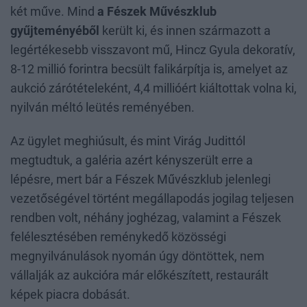
két műve. Mind
a Fészek Művészklub
gyűjteményéből
került ki, és innen származott a
legértékesebb visszavont mű, Hincz Gyula dekoratív,
8-12 millió forintra becsült falikárpítja is, amelyet az
aukció zárótételeként, 4,4 millióért kiáltottak volna ki,
nyilván méltó leütés reményében.
Az ügylet meghiúsult, és mint Virág Judittól
megtudtuk, a galéria azért kényszerült erre a
lépésre, mert bár a Fészek Művészklub jelenlegi
vezetőségével történt megállapodás jogilag teljesen
rendben volt, néhány joghézag, valamint a Fészek
felélesztésében reménykedő közösségi
megnyilvánulások nyomán úgy döntöttek, nem
vállalják az aukcióra már előkészített, restaurált
képek piacra dobását.