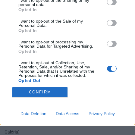
I want to opt-out of the Sharing of my
personal data.
Kmetty János minimum 40 millióra becsült
Opted In
csendéletét a KUT folyóirattal 36 milliónál
I want to opt-out of the Sale of my
ütötték le, és ez kevés volt a koronához,
Personal Data.
Opted In
AZ ÁRVERÉS REKORDÁRÁT UGYANIS
I want to opt-out of processing my
Personal Data for Targeted Advertising.
BERÉNY RÓBERT VÉDETT KÉPE MELLÉ
Opted In
JEGYEZTÉK FEL. AZ ÁRNYÉK ÉS OLYMPIA
I want to opt-out of Collection, Use,
Retention, Sale, and/or Sharing of my
CÍMŰ MŰVET 50-70 MILLIÓ KÖZÉ
Personal Data that Is Unrelated with the
Purposes for which it was collected.
ÉRTÉKELTÉK, 30 MILLIÓN KIÁLTOTTÁK KI,
Opted Out
VÉGÜL 38 MILLIÓ FORINT LETT A LEÜTÉSI
CONFIRM
ÁR.
Data Deletion
Data Access
Privacy Policy
A címlapképen Vaszary János
A Felsőhegy és Szigliget látképe
Balatongyörök felől
című alkotása látható (Forrás: Virág Judit
Galéria)