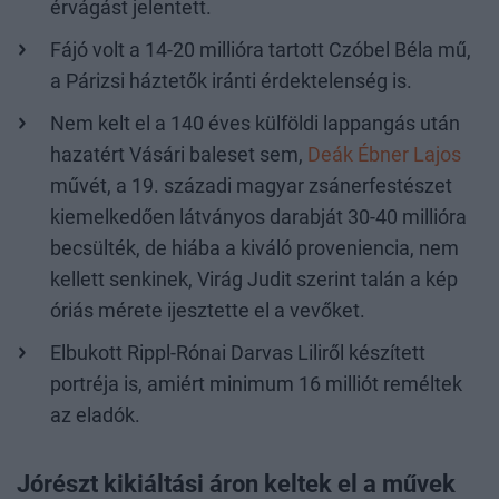
érvágást jelentett.
Fájó volt a 14-20 millióra tartott Czóbel Béla mű,
a Párizsi háztetők iránti érdektelenség is.
Nem kelt el a 140 éves külföldi lappangás után
hazatért Vásári baleset sem,
Deák Ébner Lajos
művét, a 19. századi magyar zsánerfestészet
kiemelkedően látványos darabját 30-40 millióra
becsülték, de hiába a kiváló proveniencia, nem
kellett senkinek, Virág Judit szerint talán a kép
óriás mérete ijesztette el a vevőket.
Elbukott Rippl-Rónai Darvas Liliről készített
portréja is, amiért minimum 16 milliót reméltek
az eladók.
Jórészt kikiáltási áron keltek el a művek