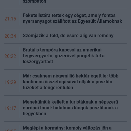
szombaton
Feketelistára tettek egy céget, amely fontos
21:15
nyersanyagot szállított az Egyesült Államoknak
Szomjazik a föld, de esőre alig van remény
20:34
Brutális tempóra kapcsol az amerikai
fegyvergyártó, gőzerővel pörgetik fel a
20:22
lőszergyártást
Már csaknem négymillió hektár égett le: több
kontinens összefogásával oltják a pusztító
19:29
tüzeket a tengerentúlon
Menekülniük kellett a turistáknak a népszerű
európai tónál: hatalmas lángok pusztítanak a
19:17
hegyekben
Meglépi a kormány: komoly változás jön a