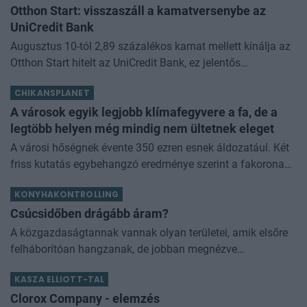
Otthon Start: visszaszáll a kamatversenybe az
UniCredit Bank
Augusztus 10-tól 2,89 százalékos kamat mellett kínálja az
Otthon Start hitelt az UniCredit Bank, ez jelentős
megtakarítást jelenthet a standard évi 3 százalékos
CHIKANSPLANET
kamathoz képest. De arról sem s
A városok egyik legjobb klímafegyvere a fa, de a
legtöbb helyen még mindig nem ültetnek eleget
A városi hőségnek évente 350 ezren esnek áldozatául. Két
friss kutatás egybehangzó eredménye szerint a fakorona
akár a városi hőszigethatás felét is semlegesítheti
KONYHAKONTROLLING
Csúcsidőben drágább áram?
A közgazdaságtannak vannak olyan területei, amik elsőre
felháborítóan hangzanak, de jobban megnézve
összességében jobb kimenethez vezetnek. Az igaz, hogy
KASZA ELLIOTT-TAL
némi kellemetlenséggel is járnak. Az
Clorox Company - elemzés