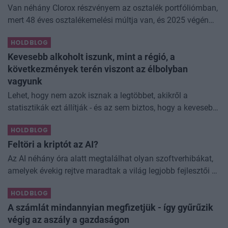
Van néhány Clorox részvényem az osztalék portfóliómban,
mert 48 éves osztalékemelési múltja van, és 2025 végén
úgy láttam, hogy jó áron meg tudom venni ezt a majdnem
HOLDBLOG
dividend king-et. Azt
Kevesebb alkoholt iszunk, mint a régió, a
következmények terén viszont az élbolyban
vagyunk
Lehet, hogy nem azok isznak a legtöbbet, akikről a
statisztikák ezt állítják - és az sem biztos, hogy a kevesebb
elfogyasztott alkohol kisebb társadalmi kárral... The post
HOLDBLOG
Kevesebb alkoholt iszunk
Feltöri a kriptót az AI?
Az AI néhány óra alatt megtalálhat olyan szoftverhibákat,
amelyek évekig rejtve maradtak a világ legjobb fejlesztői és
biztonsági szakemberei előtt. A kriptovilágban ennek
HOLDBLOG
különösen nagy...
A számlát mindannyian megfizetjük - így gyűrűzik
végig az aszály a gazdaságon