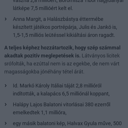
vászna 2,8 millióért, Boromisza Tibor nagybányai
látképe 7,5 millióért kelt el.
Anna Margit, a Halászbástya éttermébe
készített játékos portrépárja, Julis és Jankó is,
1,5-1,5 milliós leütéssel kikiáltási áron ragadt.
A teljes képhez hozzátartozik, hogy szép számmal
akadtak pozitív meglepetések is.
Látványos licitek
srófolták, ha ezúttal nem is az egekbe, de nem várt
magasságokba jónéhány tétel árát.
Id. Markó Károly Itáliai táját 2,8 millióról
indították, a kalapács 6,5 milliónál koppant,
Halápy Lajos Balatoni vitorlásai 380 ezerről
emelkedtek 1,1 millióra,
egy másik balatoni kép, Halvax Gyula műve, 500