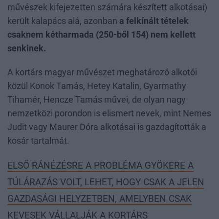
művészek kifejezetten számára készített alkotásai)
került kalapács alá, azonban
a felkínált tételek
csaknem kétharmada (250-ből 154) nem kellett
senkinek.
A kortárs magyar művészet meghatározó alkotói
közül Konok Tamás, Hetey Katalin, Gyarmathy
Tihamér, Hencze Tamás művei, de olyan nagy
nemzetközi porondon is elismert nevek, mint Nemes
Judit vagy Maurer Dóra alkotásai is gazdagították a
kosár tartalmát.
ELSŐ RÁNÉZÉSRE A PROBLÉMA GYÖKERE A
TÚLÁRAZÁS VOLT, LEHET, HOGY CSAK A JELEN
GAZDASÁGI HELYZETBEN, AMELYBEN CSAK
KEVESEK VÁLLALJÁK A KORTÁRS