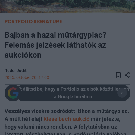
PORTFOLIO SIGNATURE
Bajban a hazai műtárgypiac?
Felemás jelzések láthatók az
aukciókon
Rédei Judit
2025. október 20. 17:00
Itt állítsd be, hogy a Portfolio az elsők között legyen
a Google híreiben
Veszélyes vizekre sodródott itthon a műtárgypiac.
A múlt hét eleji
Kieselbach-aukció
már jelezte,
hogy valami nincs rendben. A folytatásban az
látszott, vészhelyzet van. A Bodó Galéria valóban