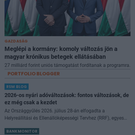
GAZDASÁG
Meglépi a kormány: komoly változás jön a
magyar krónikus betegek ellátásában
27 milliárd forint uniós támogatást fordítanak a programra.
PORTFOLIO BLOGGER
RSM BLOG
2026-os nyári adóváltozások: fontos változások, de
ez még csak a kezdet
Az Országgyűlés 2026. július 28-án elfogadta a
Helyreállítási és Ellenállóképességi Tervhez (RRF), egyes
kormányprogramokhoz és kormányhatározatokhoz
BANKMONITOR
kapcsolódó adóintézkedésekről, v