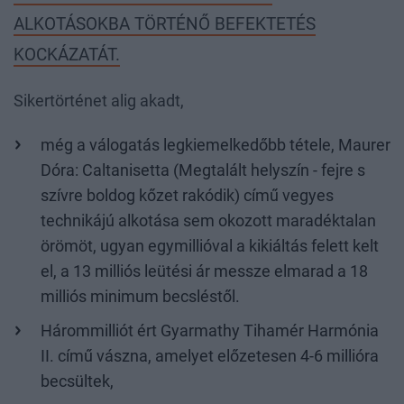
ALKOTÁSOKBA TÖRTÉNŐ BEFEKTETÉS
KOCKÁZATÁT.
Sikertörténet alig akadt,
még a válogatás legkiemelkedőbb tétele, Maurer
Dóra: Caltanisetta (Megtalált helyszín - fejre s
szívre boldog kőzet rakódik) című vegyes
technikájú alkotása sem okozott maradéktalan
örömöt, ugyan egymillióval a kikiáltás felett kelt
el, a 13 milliós leütési ár messze elmarad a 18
milliós minimum becsléstől.
Hárommilliót ért Gyarmathy Tihamér Harmónia
II. című vászna, amelyet előzetesen 4-6 millióra
becsültek,