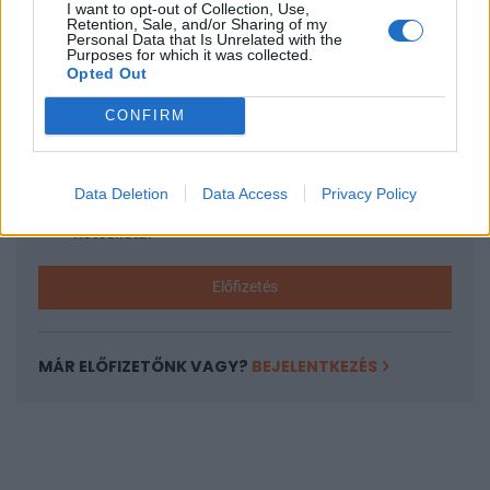
I want to opt-out of Collection, Use,
KEDVES OLVASÓNK!
Retention, Sale, and/or Sharing of my
Personal Data that Is Unrelated with the
A keresett cikk a portfolio.hu hírarchívumához
Purposes for which it was collected.
Opted Out
tartozik, melynek olvasása előfizetéses
regisztrációhoz kötött.
CONFIRM
Az előfizetés a következőket tartalmazza:
Portfolio.hu teljes cikkarchívum
Data Deletion
Data Access
Privacy Policy
Kötéslisták: BÉT elmúlt 2 év napon belüli
kötéslistái
Előfizetés
MÁR ELŐFIZETŐNK VAGY?
BEJELENTKEZÉS