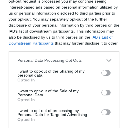
2026. március 19. 10:25
opt-out request is processed you may continue seeing
interest-based ads based on personal information utilized by
us or personal information disclosed to third parties prior to
Évente félmillióan felejtenek el nyilatkozni a
your opt-out. You may separately opt-out of the further
munkáltatójuknak az adókedvezményükről. Ettől
disclosure of your personal information by third parties on the
az összegtől természetesen nem esnek el az
IAB’s list of downstream participants. This information may
also be disclosed by us to third parties on the
IAB’s List of
érintettek, azonban ahhoz, hogy megkapják a
Downstream Participants
that may further disclose it to other
visszajáró összeget, az adóbevallási tervezetet ki
third parties.
kell egészíteniük - hívta fel a figyelmet a Nemzeti
Adó- és Vámhivatal (NAV) csütörtökön.
Personal Data Processing Opt Outs
I want to opt-out of the Sharing of my
Már elérhetők a tavalyi szerzett jövedelmeket tartalmazó
personal data.
szja-bevallási tervezetek, írja a NAV a friss közleményében.
Opted In
A dokumentumot az eSZJA-oldalon nézhetik meg azok,
I want to opt-out of the Sale of my
akik regisztráltak az Ügyfélkapu+-ra vagy a DÁP-ra.
Personal Data.
Lényeges, hogy a tervezet csak a NAV rendelkezésére álló
Opted In
adatokat tartalmazza, így azoknak, akik tavaly elfelejtettek
I want to opt-out of processing my
nyilatkozni munkáltatójuknak a nekik járó...
Personal Data for Targeted Advertising.
Opted In