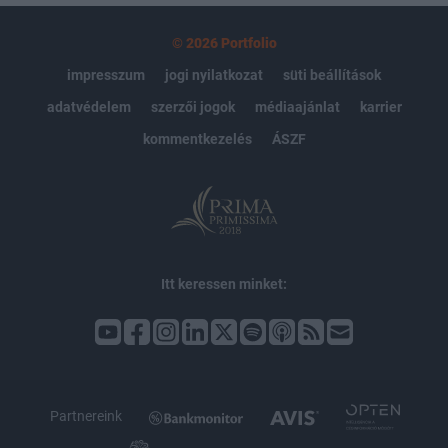
© 2026 Portfolio
impresszum
jogi nyilatkozat
süti beállítások
adatvédelem
szerzői jogok
médiaajánlat
karrier
kommentkezelés
ÁSZF
Itt keressen minket:
Partnereink