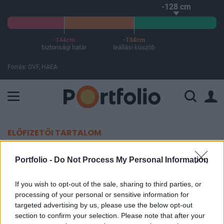
-128 cm
-144cm
-134cm
biztonsági határ
leállási küszöb
Forrás: OVF, HAEA
A Paksi Atomerőmű összteljesítménye 226 MW. A Duna vízállá
ELŐFIZETŐI TARTALOM
Több százezer forintot hagynak a
Portfolio -
Do Not Process My Personal Information
magyarok az államnál: pedig csak
If you wish to opt-out of the sale, sharing to third parties, or
ennyit kell tenni érte
processing of your personal or sensitive information for
targeted advertising by us, please use the below opt-out
MTI
section to confirm your selection. Please note that after your