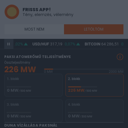
FRISSS APP!
Tény, elemzés, vélemény
MOST NEM
LETÖLTÖM
65,49
0,02%
USD/HUF
317,19
0,07%
BITCOIN
64 286,51
0,0
PAKSI ATOMERŐMŰ TELJESÍTMÉNYE
Összteljesítmény
226 MW
0 MW
2000 MW
1. blokk
2. blokk
0 MW
226 MW
/ 500 MW
/ 500 MW
3. blokk
4. blokk
0 MW
0 MW
/ 500 MW
/ 500 MW
DUNA VÍZÁLLÁSA PAKSNÁL