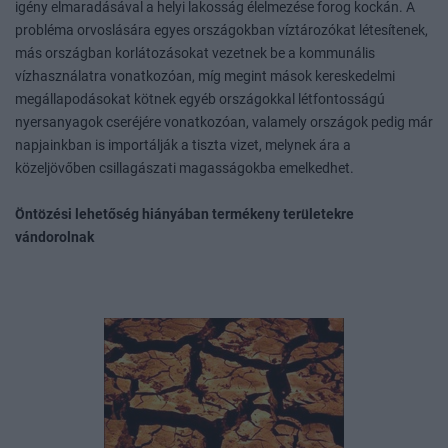
igény elmaradásával a helyi lakosság élelmezése forog kockán. A
probléma orvoslására egyes országokban víztározókat létesítenek,
más országban korlátozásokat vezetnek be a kommunális
vízhasználatra vonatkozóan, míg megint mások kereskedelmi
megállapodásokat kötnek egyéb országokkal létfontosságú
nyersanyagok cseréjére vonatkozóan, valamely országok pedig már
napjainkban is importálják a tiszta vizet, melynek ára a
közeljövőben csillagászati magasságokba emelkedhet.
Öntözési lehetőség hiányában termékeny területekre
vándorolnak