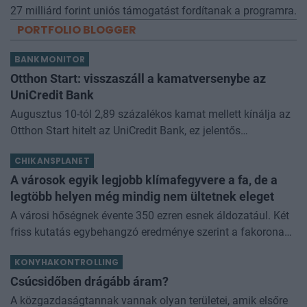
27 milliárd forint uniós támogatást fordítanak a programra.
PORTFOLIO BLOGGER
BANKMONITOR
Otthon Start: visszaszáll a kamatversenybe az
UniCredit Bank
Augusztus 10-tól 2,89 százalékos kamat mellett kínálja az
Otthon Start hitelt az UniCredit Bank, ez jelentős
megtakarítást jelenthet a standard évi 3 százalékos
CHIKANSPLANET
kamathoz képest. De arról sem s
A városok egyik legjobb klímafegyvere a fa, de a
legtöbb helyen még mindig nem ültetnek eleget
A városi hőségnek évente 350 ezren esnek áldozatául. Két
friss kutatás egybehangzó eredménye szerint a fakorona
akár a városi hőszigethatás felét is semlegesítheti
KONYHAKONTROLLING
Csúcsidőben drágább áram?
A közgazdaságtannak vannak olyan területei, amik elsőre