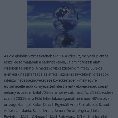
A Föld globális vízkészletének alig 3%-a édesvíz, melynek jelentős
része jég formájában a sarkvidékeken, valamint felszín alatti
vizekben található. A meglévő vízkészleteink mintegy 55%-os
jelenlegi kihasználtsága az afrikai, ázsiai és távol-keleti országok
intenzív népességnövekedése következtében - mely egyre
elviselhetetlenebb környezetterhelést jelent - előrejelzések szerint
néhány évtizeden belül 70%-osra növekszik majd. Az ENSZ becslése
szerint 2035-ben a Föld teljes lakosságának minimum 40%-a olyan
országokban (pl. Katar, Kuvait, Egyesült Arab Emirátusok, Szaúd-
Arábia, Jordánia, Szíria, Izrael, Jemen, Omán, Algéria, Líbia,
Egyiptom, Málta, Szingapúr, Mali, Botswana, Dél-Afrika) fog élni,