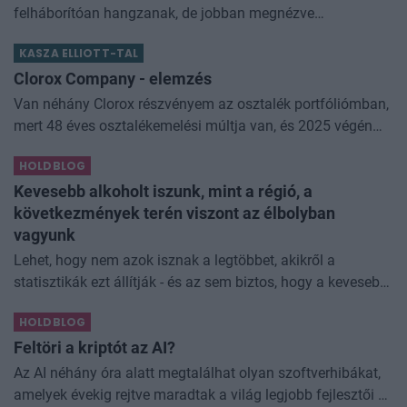
felháborítóan hangzanak, de jobban megnézve
összességében jobb kimenethez vezetnek. Az igaz, hogy
KASZA ELLIOTT-TAL
némi kellemetlenséggel is járnak. Az
Clorox Company - elemzés
Van néhány Clorox részvényem az osztalék portfóliómban,
mert 48 éves osztalékemelési múltja van, és 2025 végén
úgy láttam, hogy jó áron meg tudom venni ezt a majdnem
HOLDBLOG
dividend king-et. Azt
Kevesebb alkoholt iszunk, mint a régió, a
következmények terén viszont az élbolyban
vagyunk
Lehet, hogy nem azok isznak a legtöbbet, akikről a
statisztikák ezt állítják - és az sem biztos, hogy a kevesebb
elfogyasztott alkohol kisebb társadalmi kárral... The post
HOLDBLOG
Kevesebb alkoholt iszunk
Feltöri a kriptót az AI?
Az AI néhány óra alatt megtalálhat olyan szoftverhibákat,
amelyek évekig rejtve maradtak a világ legjobb fejlesztői és