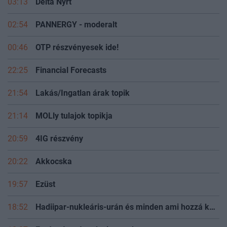
03:13
Delta Nyrt
02:54
PANNERGY - moderalt
00:46
OTP részvényesek ide!
22:25
Financial Forecasts
21:54
Lakás/Ingatlan árak topik
21:14
MOLly tulajok topikja
20:59
4IG részvény
20:22
Akkocska
19:57
Ezüst
18:52
Hadiipar-nukleáris-urán és minden ami hozzá kapcsolódik