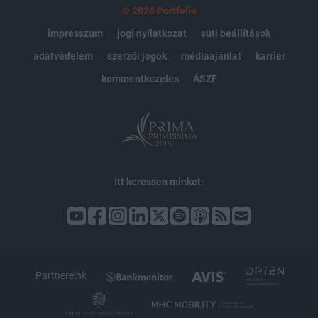
© 2026 Portfolio
impresszum
jogi nyilatkozat
süti beállítások
adatvédelem
szerzői jogok
médiaajánlat
karrier
kommentkezelés
ÁSZF
Itt keressen minket:
Partnereink