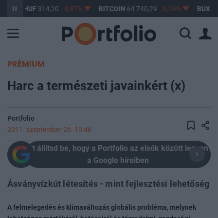
D/HUF
314,20
-0,87%
BITCOIN
64 740,29
-0,26%
BUX
148 632
PRÉMIUM
Harc a természeti javainkért (x)
Portfolio
2011. szeptember 26. 10:46
Itt állítsd be, hogy a Portfolio az elsők között legyen
a Google híreiben
Ásványvízkút létesítés - mint fejlesztési lehetőség
A felmelegedés és klímaváltozás globális probléma, melynek