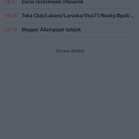
18:37
Eurós részvények vitasarok
18:35
Toka Club/Labanc/Laruska/Vica71/Nacky/Bpali/Oldrider/Josefernando/Mcbull/Kawaszabi
18:19
Magyar Állampapír tulajok