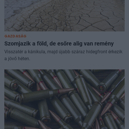
GAZDASÁG
Szomjazik a föld, de esőre alig van remény
Visszatér a kánikula, majd újabb száraz hidegfront érkezik
a jövő héten.