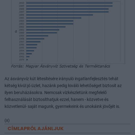
Az ásványvíz kút létesítésére irányuló ingatlanfejlesztés tehát
kétség kívül jó üzlet, hazánk pedig kiváló lehetőséget biztosít az
ilyen beruházásokra. Nemcsak vízkészletünk megfelelő
felhasználását biztosíthatjuk ezzel, hanem - közvetve és
közvetlenül- saját magunk, gyermekeink és unokáink jövőjét is.
(x)
CÍMLAPRÓL AJÁNLJUK