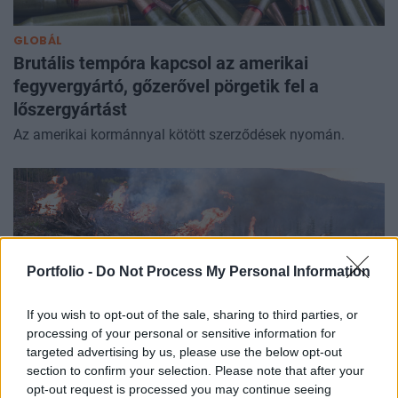
GLOBÁL
Brutális tempóra kapcsol az amerikai
fegyvergyártó, gőzerővel pörgetik fel a
lőszergyártást
Az amerikai kormánnyal kötött szerződések nyomán.
Portfolio -
Do Not Process My Personal Information
If you wish to opt-out of the sale, sharing to third parties, or
processing of your personal or sensitive information for
targeted advertising by us, please use the below opt-out
section to confirm your selection. Please note that after your
opt-out request is processed you may continue seeing
BEFEKTETÉS