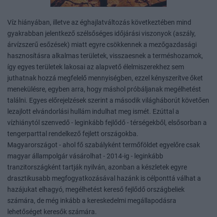
Víz hiányában, illetve az éghajlatváltozás következtében mind
gyakrabban jelentkező szélsőséges időjárási viszonyok (aszály,
árvízszerű esőzések) miatt egyre csökkennek a mezőgazdasági
hasznosításra alkalmas területek, visszaesnek a terméshozamok,
így egyes területek lakosai az alapvető élelmiszerekhez sem
juthatnak hozzá megfelelő mennyiségben, ezzel kényszerítve őket
menekülésre, egyben arra, hogy máshol próbáljanak megélhetést
találni. Egyes előrejelzések szerint a második világháborút követően
lezajlott elvándorlási hullám indulhat meg ismét. Ezúttal a
vízhiánytól szenvedő - leginkább fejlődő - térségekből, elsősorban a
tengerparttal rendelkező fejlett országokba.
Magyarországot - ahol fő szabályként termőföldet egyelőre csak
magyar állampolgár vásárolhat - 2014-ig - leginkább
tranzitországként tartják nyilván, azonban a készletek egyre
drasztikusabb megfogyatkozásával hazánk is célponttá válhat a
hazájukat elhagyó, megélhetést kereső fejlődő országbeliek
számára, de még inkább a kereskedelmi megállapodásra
lehetőséget keresők számára.