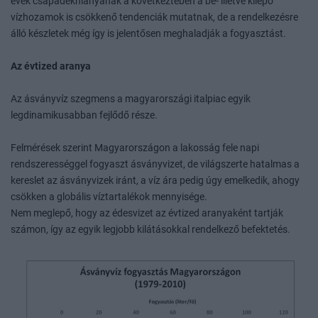
évek csapadékhiányának a következtében a be- illetve kilépő
vízhozamok is csökkenő tendenciák mutatnak, de a rendelkezésre
álló készletek még így is jelentősen meghaladják a fogyasztást.
Az évtized aranya
Az ásványvíz szegmens a magyarországi italpiac egyik
legdinamikusabban fejlődő része.
Felmérések szerint Magyarországon a lakosság fele napi
rendszerességgel fogyaszt ásványvizet, de világszerte hatalmas a
kereslet az ásványvizek iránt, a víz ára pedig úgy emelkedik, ahogy
csökken a globális víztartalékok mennyisége.
Nem meglepő, hogy az édesvizet az évtized aranyaként tartják
számon, így az egyik legjobb kilátásokkal rendelkező befektetés.