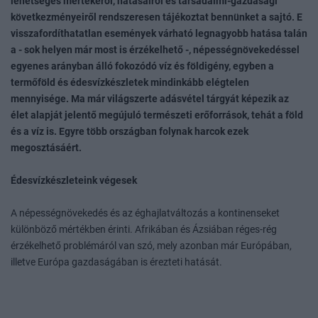
lehetséges mértékéről, hatásairól és társadalmi-gazdasági
következményeiről rendszeresen tájékoztat bennünket a sajtó. E
visszafordíthatatlan események várható legnagyobb hatása talán
a - sok helyen már most is érzékelhető -, népességnövekedéssel
egyenes arányban álló fokozódó víz és földigény, egyben a
termőföld és édesvízkészletek mindinkább elégtelen
mennyisége. Ma már világszerte adásvétel tárgyát képezik az
élet alapját jelentő megújuló természeti erőforrások, tehát a föld
és a víz is. Egyre több országban folynak harcok ezek
megosztásáért.
Édesvízkészleteink végesek
A népességnövekedés és az éghajlatváltozás a kontinenseket
különböző mértékben érinti. Afrikában és Ázsiában réges-rég
érzékelhető problémáról van szó, mely azonban már Európában,
illetve Európa gazdaságában is érezteti hatását.