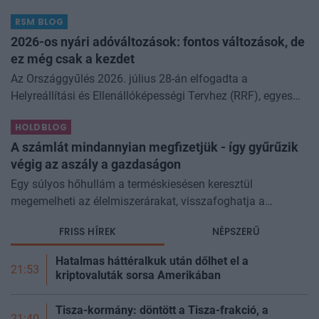
biztonsági szakemberei előtt. A kriptovilágban ennek
RSM BLOG
különösen nagy...
2026-os nyári adóváltozások: fontos változások, de
ez még csak a kezdet
Az Országgyűlés 2026. július 28-án elfogadta a
Helyreállítási és Ellenállóképességi Tervhez (RRF), egyes
kormányprogramokhoz és kormányhatározatokhoz
HOLDBLOG
kapcsolódó adóintézkedésekről, v
A számlát mindannyian megfizetjük - így gyűrűzik
végig az aszály a gazdaságon
Egy súlyos hőhullám a terméskiesésen keresztül
megemelheti az élelmiszerárakat, visszafoghatja a
gazdasági növekedést, ronthatja a termelékenységet, sőt
FRISS HÍREK
NÉPSZERŰ
még az állam finanszírozását is m
Hatalmas háttéralkuk után dőlhet el a
21:53
kriptovaluták sorsa Amerikában
Tisza-kormány: döntött a Tisza-frakció, a
21:40