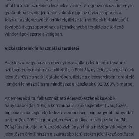
ahol tartósan szűkében lesznek a víznek. Prognózisok szerint egyre
gyakoribbá és elterjedtebbé válnak majd az összecsapások a
folyók, tavak, vízgyűjtő területek, illetve termőföldek birtoklásáért;
továbbá megszaporodnak a termékenyebb területekre történő
vándorlások szerte a világban.
Vízkészleteink felhasználási területei
Az édesvíz nagy része a növényi és az állati élet fenntartásához
szükséges, és mint már említettük, a Föld 3%-nyi édesvízkészletének
jelentős része a sarki jégtakaróban, illetve a gleccserekben fordul elő
- emberi felhasználásra mindössze a készletek 0,02-0,03%-a marad.
Az emberek által felhasználható édesvízkészletek kisebbik
hányadából (kb. 10%) a kommunális szükségleteket (ivás, főzés,
higiéniai szükségletek) fedezi az emberiség, míg nagyobb hányadát
az ipar (kb. 20%), legnagyobb részét pedig a mezőgazdaság (kb.
70%) hasznosítja. A fokozódó vízhiány tehát a mezőgazdaságot is
jelentősen érinti, hiszen a szárazabb területeken jelentkező öntözési