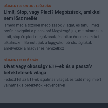
TRADER
DÍJMENTES ONLINE ELŐADÁS
Limit, Stop, vagy Piaci? Megbízások, amikkel
nem lősz mellé!
Ismerd meg a tőzsdei megbízások világát, és tanulj meg
profin navigálni a piacokon! Megvizsgáljuk, mit takarnak a
limit, stop és piaci megbízások, és mikor érdemes ezeket
alkalmazni. Bemutatjuk a leggyakoribb stratégiákat,
amelyekkel a magyar és nemzetköz
DÍJMENTES ELŐADÁS
Divat vagy okosság? ETF-ek és a passzív
befektetések világa
Fedezd fel az ETF-ek izgalmas világát, és tudd meg, miért
válhatnak a befektetők kedvenceivé!