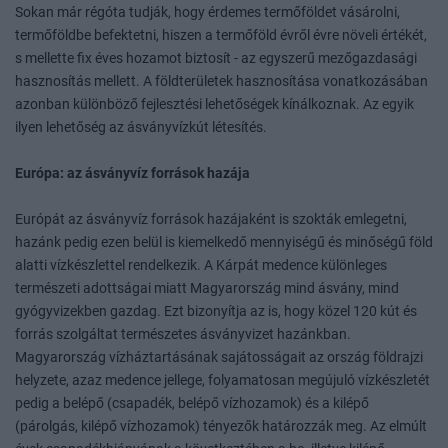
Sokan már régóta tudják, hogy érdemes termőföldet vásárolni,
termőföldbe befektetni, hiszen a termőföld évről évre növeli értékét,
s mellette fix éves hozamot biztosít - az egyszerű mezőgazdasági
hasznosítás mellett. A földterületek hasznosítása vonatkozásában
azonban különböző fejlesztési lehetőségek kínálkoznak. Az egyik
ilyen lehetőség az ásványvízkút létesítés.
Európa: az ásványvíz források hazája
Európát az ásványvíz források hazájaként is szokták emlegetni,
hazánk pedig ezen belül is kiemelkedő mennyiségű és minőségű föld
alatti vízkészlettel rendelkezik. A Kárpát medence különleges
természeti adottságai miatt Magyarország mind ásvány, mind
gyógyvizekben gazdag. Ezt bizonyítja az is, hogy közel 120 kút és
forrás szolgáltat természetes ásványvizet hazánkban.
Magyarország vízháztartásának sajátosságait az ország földrajzi
helyzete, azaz medence jellege, folyamatosan megújuló vízkészletét
pedig a belépő (csapadék, belépő vízhozamok) és a kilépő
(párolgás, kilépő vízhozamok) tényezők határozzák meg. Az elmúlt