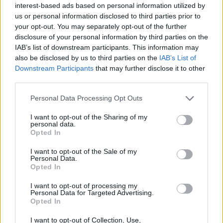
interest-based ads based on personal information utilized by
Már csaknem négymillió hektár égett le: több
us or personal information disclosed to third parties prior to
kontinens összefogásával oltják a pusztító
your opt-out. You may separately opt-out of the further
tüzeket a tengerentúlon
disclosure of your personal information by third parties on the
IAB’s list of downstream participants. This information may
Rendkívüli állapotot hirdettek szombaton Nyugat-
also be disclosed by us to third parties on the
IAB’s List of
Kanadában.
Downstream Participants
that may further disclose it to other
third parties.
Personal Data Processing Opt Outs
I want to opt-out of the Sharing of my
personal data.
Opted In
I want to opt-out of the Sale of my
Personal Data.
Opted In
I want to opt-out of processing my
Personal Data for Targeted Advertising.
Opted In
GAZDASÁG
Menekülniük kellett a turistáknak a népszerű
I want to opt-out of Collection, Use,