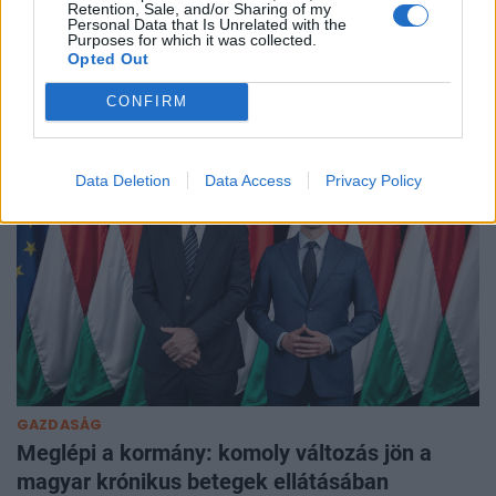
Retention, Sale, and/or Sharing of my
európai tónál: hatalmas lángok pusztítanak a
Personal Data that Is Unrelated with the
Purposes for which it was collected.
hegyekben
Opted Out
Több mint kétszáz embert menekítettek ki tűz miatt a
CONFIRM
Garda-tónál.
Data Deletion
Data Access
Privacy Policy
GAZDASÁG
Meglépi a kormány: komoly változás jön a
magyar krónikus betegek ellátásában