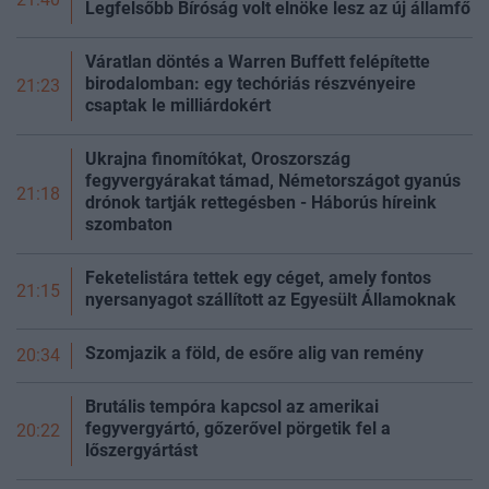
Legfelsőbb Bíróság volt elnöke lesz az új
államfő
Váratlan döntés a Warren Buffett felépítette
birodalomban: egy techóriás részvényeire
21:23
csaptak le milliárdokért
Ukrajna finomítókat, Oroszország
fegyvergyárakat támad, Németországot gyanús
21:18
drónok tartják rettegésben - Háborús híreink
szombaton
Feketelistára tettek egy céget, amely fontos
21:15
nyersanyagot szállított az Egyesült Államoknak
Szomjazik a föld, de esőre alig van remény
20:34
Brutális tempóra kapcsol az amerikai
fegyvergyártó, gőzerővel pörgetik fel a
20:22
lőszergyártást