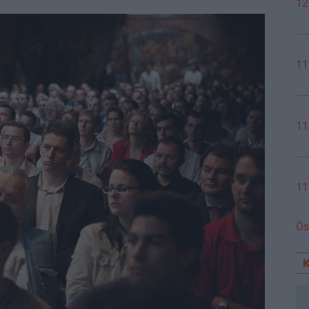
12
11
11
11
Ös