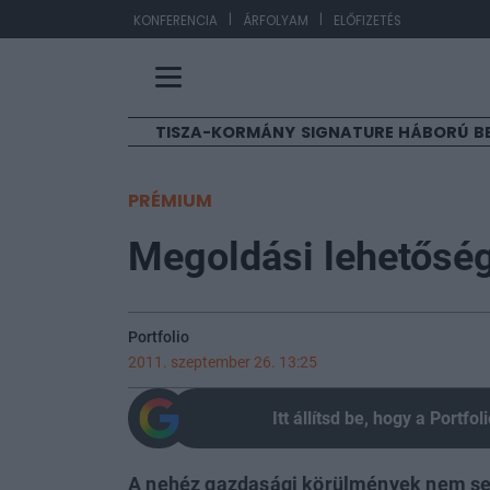
|
|
EUR/HUF
363,17
-
KONFERENCIA
ÁRFOLYAM
ELŐFIZETÉS
TISZA-KORMÁNY
SIGNATURE
HÁBORÚ
B
PRÉMIUM
Megoldási lehetősége
Portfolio
2011. szeptember 26. 13:25
Itt állítsd be, hogy a Portf
A nehéz gazdasági körülmények nem seg