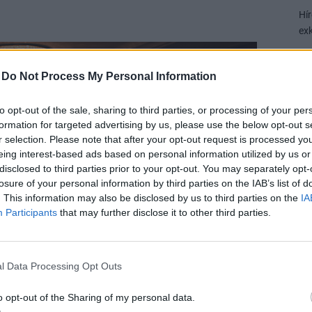
Hír
exk
-
Do Not Process My Personal Information
to opt-out of the sale, sharing to third parties, or processing of your per
P
formation for targeted advertising by us, please use the below opt-out s
Ré
r selection. Please note that after your opt-out request is processed y
ga
eing interest-based ads based on personal information utilized by us or
disclosed to third parties prior to your opt-out. You may separately opt-
lé
losure of your personal information by third parties on the IAB’s list of
A 
. This information may also be disclosed by us to third parties on the
IA
al
Participants
that may further disclose it to other third parties.
P
A
l Data Processing Opt Outs
ví
o opt-out of the Sharing of my personal data.
Eg