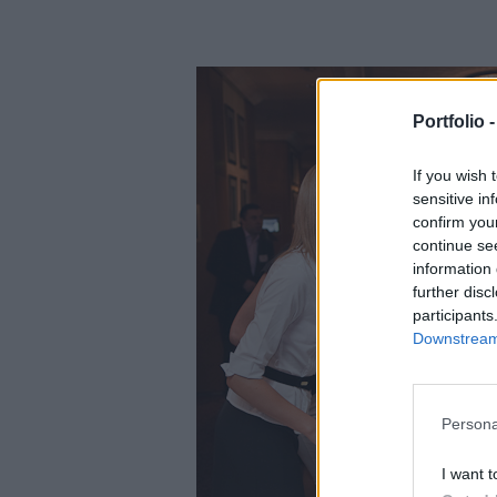
Portfolio 
If you wish 
sensitive in
confirm you
continue se
information 
further disc
participants
Downstream 
Persona
I want t