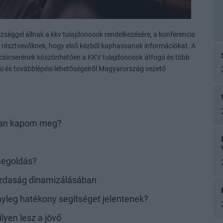
séggel állnak a kkv tulajdonosok rendelkezésére, a konferencia
 a résztvevőknek, hogy első kézből kaphassanak információkat. A
ációcserének köszönhetően a KKV tulajdonosok átfogó és több
ési és továbblépési lehetőségeiről Magyarország vezető
gyan kapom meg?
megoldás?
gazdaság dinamizálásában
ényleg hatékony segítséget jelentenek?
lyen lesz a jövő