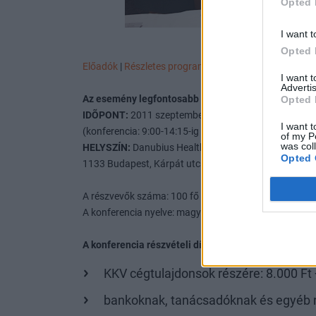
Opted 
I want t
Opted 
Előadók
|
Részletes program
|
Árak
|
Jelentkezés
I want 
Advertis
Az esemény legfontosabb paraméterei:
Opted 
IDÕPONT:
2011 szeptember 28.
I want t
(konferencia: 9:00-14:15-ig és tárgyalási lehetőség 14
of my P
was col
HELYSZÍN:
Danubius Health Spa Resort Helia **** (Hot
Opted 
1133 Budapest, Kárpát utca 62-64.
A részvevők száma: 100 fő
A konferencia nyelve: magyar
A konferencia részvételi díja:
KKV cégtulajdonsok részére: 8.000 Ft 
bankoknak, tanácsadóknak és egyéb r