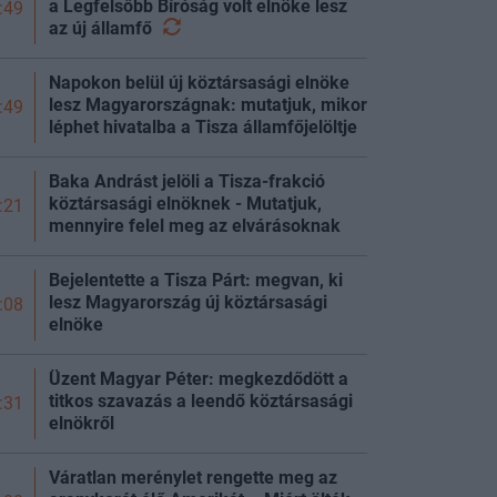
a Legfelsőbb Bíróság volt elnöke lesz
:49
az új
államfő
Napokon belül új köztársasági elnöke
lesz Magyarországnak: mutatjuk, mikor
:49
léphet hivatalba a Tisza államfőjelöltje
Baka Andrást jelöli a Tisza-frakció
köztársasági elnöknek - Mutatjuk,
:21
mennyire felel meg az elvárásoknak
Bejelentette a Tisza Párt: megvan, ki
lesz Magyarország új köztársasági
:08
elnöke
Üzent Magyar Péter: megkezdődött a
titkos szavazás a leendő köztársasági
:31
elnökről
Váratlan merénylet rengette meg az