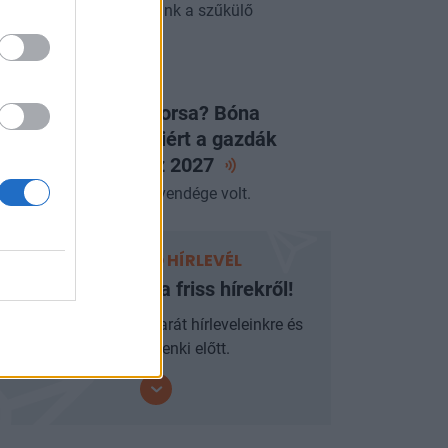
zdasági értéket teremtünk a szűkülő
szletekből.
LAPVETÉS
égleges a JÉGER sorsa? Bóna
abolcs elárulta, miért a gazdák
ntöttek és mit hoz
2027
miniszter az Alapvetés vendége volt.
PORTFOLIO HÍRLEVÉL
Ne maradjon le a friss hírekről!
Iratkozzon fel mobilbarát hírleveleinkre és
járjon mindenki előtt.