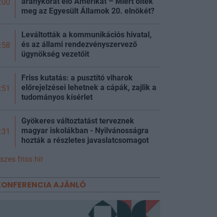
aranykorát élő Amerikát – Miért ölték
:00
meg az Egyesült Államok 20. elnökét?
Leváltották a kommunikációs hivatal,
és az állami rendezvényszervező
:58
ügynökség vezetőit
Friss kutatás: a pusztító viharok
előrejelzései lehetnek a cápák, zajlik a
:51
tudományos kísérlet
Gyökeres változtatást terveznek
magyar iskolákban - Nyilvánosságra
:31
hozták a részletes javaslatcsomagot
szes friss hír
KONFERENCIA AJÁNLÓ