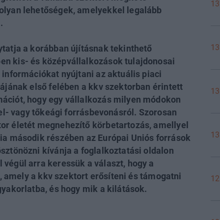
13
olyan lehetőségek, amelyekkel legalább
.
13
tatja a korábban újításnak tekinthető
n kis- és középvállalkozások tulajdonosai
információkat nyújtani az aktuális piaci
ájának első felében a kkv szektorban érintett
13
mációt, hogy egy vállalkozás milyen módokon
tel- vagy tőkeági forrásbevonásról. Szorosan
or életét megnehezítő körbetartozás, amellyel
13
cia második részében az Európai Uniós források
sztönözni kívánja a foglalkoztatási oldalon
végül arra keressük a választ, hogy a
l, amely a kkv szektort erősíteni és támogatni
12
gyakorlatba, és hogy mik a kilátások.