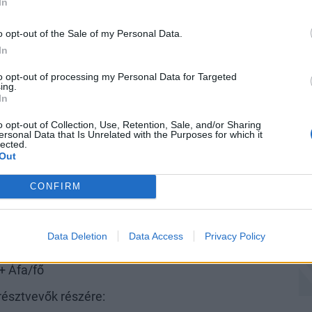
In
ga
ké
o opt-out of the Sale of my Personal Data.
In
A
V
to opt-out of processing my Personal Data for Targeted
ing.
Sz
In
dö
o opt-out of Collection, Use, Retention, Sale, and/or Sharing
:15-16:00-ig)
A 
ersonal Data that Is Unrelated with the Purposes for which it
lected.
el Hélia),
Out
CONFIRM
Data Deletion
Data Access
Privacy Policy
+ Áfa/fő
észtvevők részére: