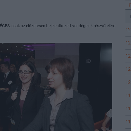
 csak az előzetesen bejelentkezett vendégeink részvételére
12
12
12
12
12
11
11
11