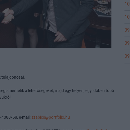
10
10
09
09
09
 tulajdonosai.
megismerhetik a lehetőségeket, majd egy helyen, egy időben több
yükről.
7-4080/58, e-mail:
szabics@portfolio.hu