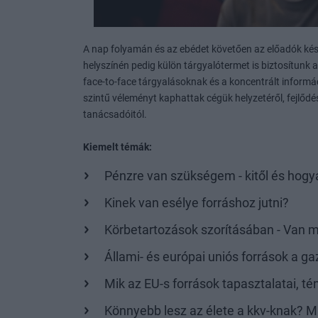
A nap folyamán és az ebédet követően az előadók kész
helyszínén pedig külön tárgyalótermet is biztosítunk
face-to-face tárgyalásoknak és a koncentrált inform
szintű véleményt kaphattak cégük helyzetéről, fejlőd
tanácsadóitól.
Kiemelt témák:
Pénzre van szükségem - kitől és ho
Kinek van esélye forráshoz jutni?
Körbetartozások szorításában - Van 
Állami- és európai uniós források a 
Mik az EU-s források tapasztalatai, t
Könnyebb lesz az élete a kkv-knak? Mi