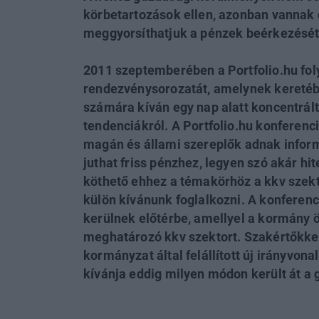
körbetartozások ellen, azonban vannak 
meggyorsíthatjuk a pénzek beérkezését
2011 szeptemberében a Portfolio.hu foly
rendezvénysorozatát, amelynek keretébe
számára kíván egy nap alatt koncentrált 
tendenciákról. A Portfolio.hu konferenci
magán és állami szereplők adnak infor
juthat friss pénzhez, legyen szó akár hi
köthető ehhez a témakörhöz a kkv szekt
külön kívánunk foglalkozni. A konferen
kerülnek előtérbe, amellyel a kormány ö
meghatározó kkv szektort. Szakértőkkel 
kormányzat által felállított új irányvona
kívánja eddig milyen módon került át a 