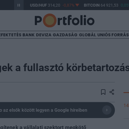
0,61%
USD/HUF
314,20
-0,87%
BITCOIN
64 921,53
0,05%
EFEKTETÉS
BANK
DEVIZA
GAZDASÁG
GLOBÁL
UNIÓS FORRÁ
k a fullasztó körbetartozás
14
olio az elsők között legyen a Google híreiben
ítenek a vállalati szektort megkötő