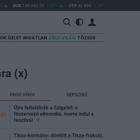
BUX
148 632,55
1,41%
OTP
46 890
2,16%
MOL
4 650
0,22%
SOK
ÜZLET
INGATLAN
ZÖLD VILÁG
TŐZSDE
ra (x)
FRISS HÍREK
NÉPSZERŰ
Újra feltalálnák a Szigetet: a
főszervező elmondta, merre indul a
:00
fesztivál
Tisza-kormány: döntött a Tisza-frakció,