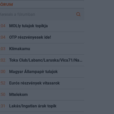
FÓRUM
:04
MOLly tulajok topikja
:04
OTP részvényesek ide!
:03
Klímakamu
:02
Toka Club/Labanc/Laruska/Vica71/Nacky/Bpali/Oldrider/Josefernando/Mcbull/Kawaszabi
:00
Magyar Állampapír tulajok
:52
Eurós részvények vitasarok
:50
Mtelekom
:31
Lakás/Ingatlan árak topik