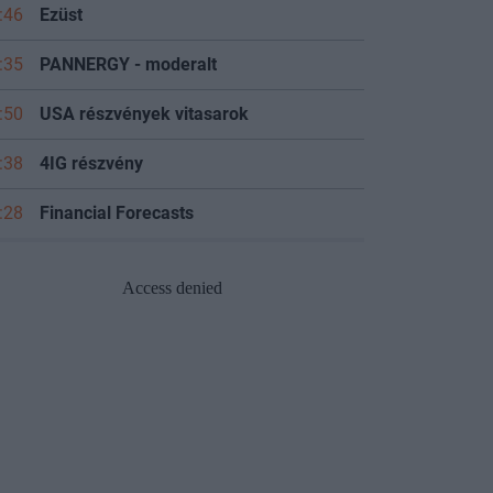
:46
Ezüst
:35
PANNERGY - moderalt
:50
USA részvények vitasarok
:38
4IG részvény
:28
Financial Forecasts