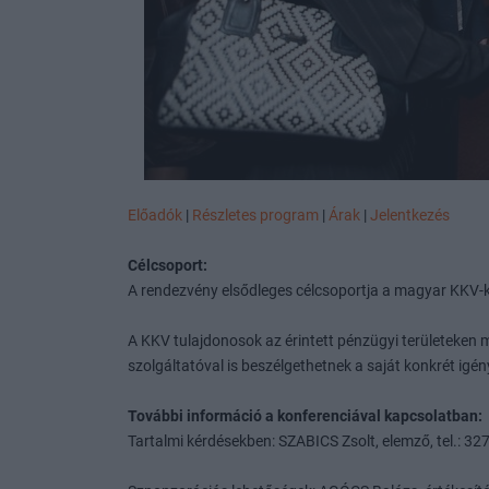
Előadók
|
Részletes program
|
Árak
|
Jelentkezés
Célcsoport:
A rendezvény elsődleges célcsoportja a magyar KKV-k
A KKV tulajdonosok az érintett pénzügyi területeken 
szolgáltatóval is beszélgethetnek a saját konkrét igén
További információ a konferenciával kapcsolatban:
Tartalmi kérdésekben: SZABICS Zsolt, elemző, tel.: 32