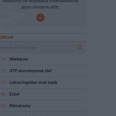
Iratkozzon fel mobilbarát hírleveleinkre és
járjon mindenki előtt.
FÓRUM
:14
Mtelekom
:13
OTP részvényesek ide!
:13
Lakás/Ingatlan árak topik
:46
Ezüst
:40
Klímakamu