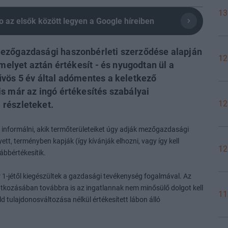
13
olio az elsők között legyen a Google híreiben
mezőgazdasági haszonbérleti szerződése alapján
12
amelyet aztán értékesít - és nyugodtan ül a
űvös 5 év által adómentes a keletkező
s már az ingó értékesítés szabályai
12
 részleteket.
informálni, akik termőterületeiket úgy adják mezőgazdasági
tt, terményben kapják (így kívánják elhozni, vagy így kell
12
ábbértékesítik.
r 1-jétől kiegészültek a gazdasági tevékenység fogalmával. Az
tkozásában továbbra is az ingatlannak nem minősülő dolgot kell
11
öld tulajdonosváltozása nélkül értékesített lábon álló