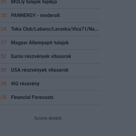
:39
MOLly tulajok topikja
:35
PANNERGY - moderalt
:24
Toka Club/Labanc/Laruska/Vica71/Nacky/Bpali/Oldrider/Josefernando/Mcbull/Kawaszabi
:17
Magyar Állampapír tulajok
:52
Eurós részvények vitasarok
:50
USA részvények vitasarok
:38
4IG részvény
:28
Financial Forecasts