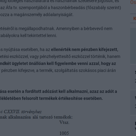
og időleges használatára és hasznainak szedésére jogosult, és
Ös
 az Áfa tv. szempontjából a haszonbérbeadás (főszabály szerint)
pozza a magánszemély adóalanyiságát.
izetéséről is megállapodhatnak. Amennyiben a bérbevevő nem
bályokra kell tekintettel lenni.
tás nyújtása esetében, ha az
ellenérték nem pénzben kifejezett,
zetési eszközzel, vagy pénzhelyettesítő eszközzel történik, hanem
indkét ügyletet önállóan kell figyelembe venni azzal, hogy az
 pénzben kifejezve, a termék, szolgáltatás szokásos piaci árán
ása esetén a fordított adózást kell alkalmazni, azaz az adót a
ellékletében felsorolt termékek értékesítése esetében.