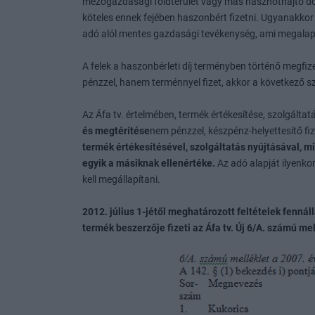
mezőgazdasági földterület vagy más hasznothajtó dol
köteles ennek fejében haszonbért fizetni. Ugyanakkor
adó alól mentes gazdasági tevékenység, ami megala
A felek a haszonbérleti díj terményben történő megf
pénzzel, hanem terménnyel fizet, akkor a következő sza
Az Áfa tv. értelmében, termék értékesítése, szolgálta
és megtérítése
nem pénzzel, készpénz-helyettesítő fi
termék értékesítésével, szolgáltatás nyújtásával, m
egyik a másiknak ellenértéke.
Az adó alapját ilyenkor
kell megállapítani.
2012. július 1-jétől meghatározott feltételek fennáll
termék beszerzője fizeti az Áfa tv. Új 6/A. számú m