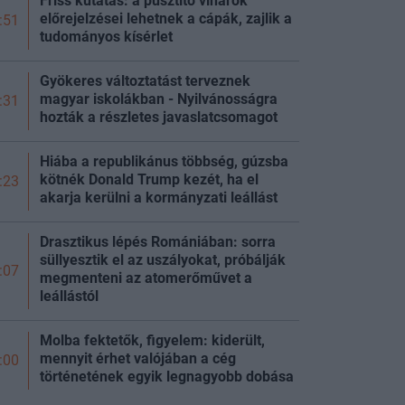
Friss kutatás: a pusztító viharok
előrejelzései lehetnek a cápák, zajlik a
:51
tudományos kísérlet
Gyökeres változtatást terveznek
magyar iskolákban - Nyilvánosságra
:31
hozták a részletes javaslatcsomagot
Hiába a republikánus többség, gúzsba
kötnék Donald Trump kezét, ha el
:23
akarja kerülni a kormányzati leállást
Drasztikus lépés Romániában: sorra
süllyesztik el az uszályokat, próbálják
:07
megmenteni az atomerőművet a
leállástól
Molba fektetők, figyelem: kiderült,
mennyit érhet valójában a cég
:00
történetének egyik legnagyobb dobása