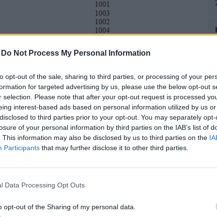
-
Do Not Process My Personal Information
Hír
to opt-out of the sale, sharing to third parties, or processing of your per
exk
ózó adóalanyok esetében a fordított adózás szabályai szerint
formation for targeted advertising by us, please use the below opt-out s
r selection. Please note that after your opt-out request is processed y
zemélyi feltételek.
eing interest-based ads based on personal information utilized by us or
disclosed to third parties prior to your opt-out. You may separately opt-
t, ha
losure of your personal information by third parties on the IAB’s list of
gy
. This information may also be disclosed by us to third parties on the
IA
tekintettel adómentes tevékenységet végző adóalany, vagy
P
Participants
that may further disclose it to other third parties.
Ré
t felek mindegyike belföldön nyilvántartásba vett adóalany legyen.
ga
lé
l Data Processing Opt Outs
dószám kiváltását az adó alól mentes bérbeadási tevékenység
A 
o opt-out of the Sharing of my personal data.
al