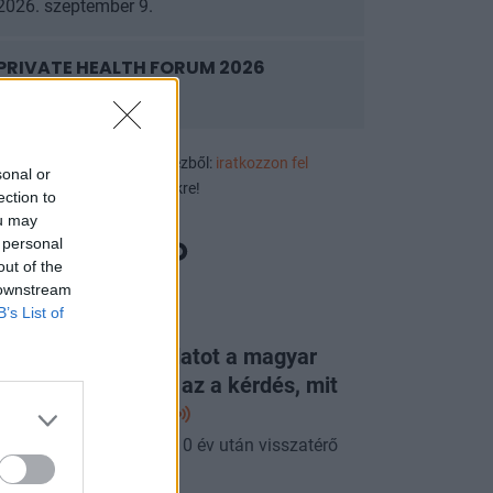
2026. szeptember 9.
PRIVATE HEALTH FORUM 2026
2026. szeptember 10.
ek, eseményajánlók első kézből:
iratkozzon fel
sonal or
luzív rendezvényértesítőnkre!
ection to
ou may
 personal
out of the
 downstream
B’s List of
ORTFOLIO CHECKLIST
g látott ilyen jó adatot a magyar
zdaság: már csak az a kérdés, mit
p erre a
jegybank
pénteki Checklistben a 10 év után visszatérő
acsony infláció.