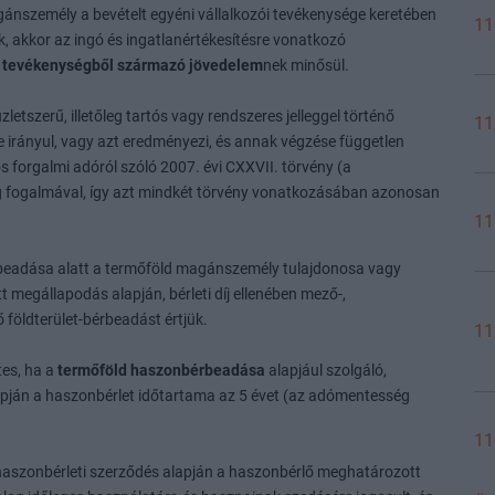
gánszemély a bevételt egyéni vállalkozói tevékenysége keretében
11
k, akkor az ingó és ingatlanértékesítésre vonatkozó
ó tevékenységből származó jövedelem
nek minősül.
letszerű, illetőleg tartós vagy rendszeres jelleggel történő
11
e irányul, vagy azt eredményezi, és annak végzése független
 forgalmi adóról szóló 2007. évi CXXVII. törvény (a
ég fogalmával, így azt mindkét törvény vonatkozásában azonosan
11
eadása alatt a termőföld magánszemély tulajdonosa vagy
t megállapodás alapján, bérleti díj ellenében mező-,
 földterület-bérbeadást értjük.
11
es, ha a
termőföld haszonbérbeadása
alapjául szolgáló,
apján a haszonbérlet időtartama az 5 évet (az adómentesség
11
 haszonbérleti szerződés alapján a haszonbérlő meghatározott