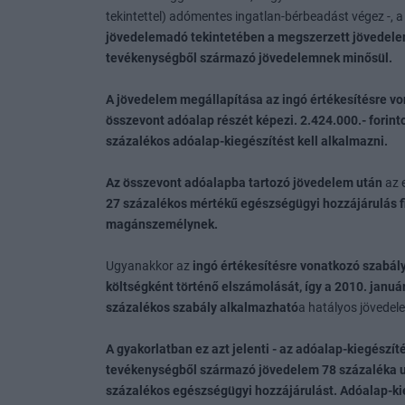
tekintettel) adómentes ingatlan-bérbeadást végez -, a s
jövedelemadó tekintetében a megszerzett jövedel
tevékenységből származó jövedelemnek minősül.
A jövedelem megállapítása az ingó értékesítésre vo
összevont adóalap részét képezi. 2.424.000.- fori
százalékos adóalap-kiegészítést kell alkalmazni.
Az összevont adóalapba tartozó jövedelem után
az 
27 százalékos mértékű egészségügyi hozzájárulás fi
magánszemélynek.
Ugyanakkor az
ingó értékesítésre vonatkozó szabál
költségként történő elszámolását, így a 2010. januá
százalékos szabály alkalmazható
a hatályos jövedel
A gyakorlatban ez azt jelenti - az adóalap-kiegészít
tevékenységből származó jövedelem 78 százaléka ut
százalékos egészségügyi hozzájárulást. Adóalap-kie