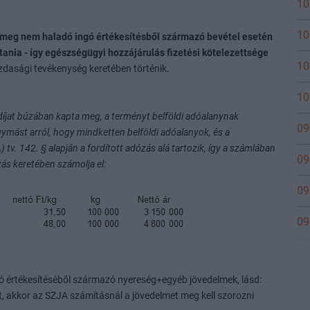
10
10
t meg nem haladó ingó értékesítésből származó bevétel esetén
nia - így egészségügyi hozzájárulás fizetési kötelezettsége
10
zdasági tevékenység keretében történik.
10
íjat búzában kapta meg, a terményt belföldi adóalanynak
09
gymást arról, hogy mindketten belföldi adóalanyok, és a
tv. 142. § alapján a fordított adózás alá tartozik, így a számlában
09
zás keretében számolja el:
09
09
ó értékesítéséből származó nyereség+egyéb jövedelmek, lásd:
t, akkor az SZJA számításnál a jövedelmet meg kell szorozni