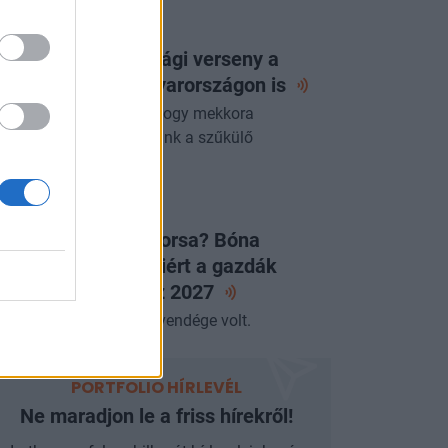
ORTFOLIO CHECKLIST
 következő gazdasági verseny a
zért folyhat - Magyarországon
is
yre fontosabb kérdés, hogy mekkora
zdasági értéket teremtünk a szűkülő
szletekből.
LAPVETÉS
égleges a JÉGER sorsa? Bóna
abolcs elárulta, miért a gazdák
ntöttek és mit hoz
2027
miniszter az Alapvetés vendége volt.
PORTFOLIO HÍRLEVÉL
Ne maradjon le a friss hírekről!