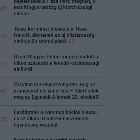
Bejelentette a Tisza Párt: megvan, ki
lesz Magyarország új köztársasági
:08
elnöke
Tisza-kormány: ülésezik a Tisza-
frakció, döntenek az új köztársasági
:31
elnökjelölt
személyéről
Üzent Magyar Péter: megkezdődött a
titkos szavazás a leendő köztársasági
:31
elnökről
Váratlan merénylet rengette meg az
aranykorát élő Amerikát – Miért ölték
:00
meg az Egyesült Államok 20. elnökét?
Leváltották a kommunikációs hivatal,
és az állami rendezvényszervező
:58
ügynökség vezetőit