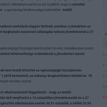
zerző véleménye szerint ez azt is jelenti, hogy a s
zemélyi
em
- a gazdasági tevékenységre tekintettel -
önálló
natkozó szabályok alapján történik, azonban a jövedelem az
ntot meghaladó összevont adóalapba tartozó jövedelemnél a 27
egészségügyi hozzájárulásról szóló törvény rendelkezése szerint
zetési kötelezettsége is keletkezik a jövedelmet szerző
11
11
yok nem teszik lehetővé az egészségügyi hozzájárulás
11
r 1-jétől bevezetett, az adóalap-kiegészítéshez kötődő ún. 78
emadó törvény szerint.
10
ést alkalmazásától függetlenül -, hogy az önálló
10
án kell megfizetni a 16 százalékos jövedelemadót és a 27
gészítés alkalmazása esetén 36,91 százalék, a nélkül 33,54