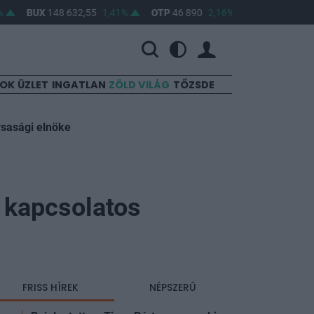
BUX
148 632,55
1,41%
OTP
46 890
2,16%
MOL
4 650
0,22
SOK
ÜZLET
INGATLAN
ZÖLD VILÁG
TŐZSDE
rsasági elnöke
 kapcsolatos
FRISS HÍREK
NÉPSZERŰ