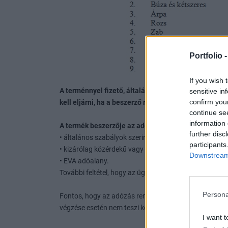
Portfolio 
If you wish 
A terménnyel fizető, általános szabályok szerint ad
sensitive in
confirm you
kell eljárni, ha a beszerző részéről is teljesülnek a s
continue se
information 
A termék beszerzője az adófizetésre akkor kötelezet
further disc
• általános szabályok szerint adózó áfa adóalany, va
participants
• kizárólag közérdekű vagy egyéb speciális jellegére 
Downstream 
• EVA adóalany.
További feltétel, hogy az ügylet teljesítésében érintet
Persona
Fontos, hogy az adózás rendjéről szóló törvény az a
végzése esetén nem teszi kötelezővé.
I want t