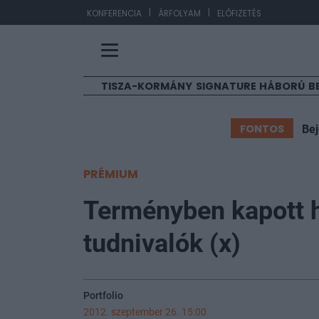
|
|
EUR/HUF
363,17
KONFERENCIA
ÁRFOLYAM
ELŐFIZETÉS
TISZA-KORMÁNY
SIGNATURE
HÁBORÚ
B
FONTOS
Bej
PRÉMIUM
Terményben kapott h
tudnivalók (x)
Portfolio
2012. szeptember 26. 15:00