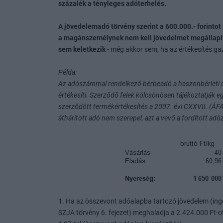
százalék a tényleges adóterhelés.
A jövedelemadó törvény szerint a 600.000.- forinto
a magánszemélynek nem kell jövedelmet megállapíta
sem keletkezik
- még akkor sem, ha az értékesítés ga
Példa:
Az adószámmal rendelkező bérbeadó a haszonbérleti d
értékesíti. Szerződő felek kölcsönösen tájékoztatják e
szerződött termékértékesítés a 2007. évi CXXVII. (ÁFA) 
áthárított adó nem szerepel, azt a vevő a fordított adó
1. Ha az összevont adóalapba tartozó jövedelem (ing
SZJA törvény 6. fejezet) meghaladja a 2.424.000 Ft-o