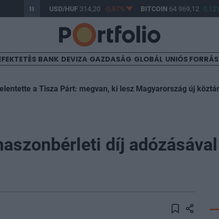
-0,61%
USD/HUF
314,20
-0,87%
BITCOIN
64 969,12
0,12%
EFEKTETÉS
BANK
DEVIZA
GAZDASÁG
GLOBÁL
UNIÓS FORRÁ
elentette a Tisza Párt: megvan, ki lesz Magyarország új köztá
aszonbérleti díj adózásával