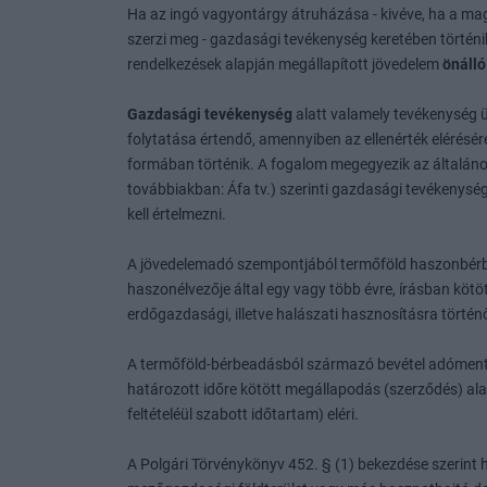
Ha az ingó vagyontárgy átruházása - kivéve, ha a ma
szerzi meg - gazdasági tevékenység keretében történi
rendelkezések alapján megállapított jövedelem
önáll
Gazdasági tevékenység
alatt valamely tevékenység üz
folytatása értendő, amennyiben az ellenérték elérésér
formában történik. A fogalom megegyezik az általános
továbbiakban: Áfa tv.) szerinti gazdasági tevékenys
kell értelmezni.
A jövedelemadó szempontjából termőföld haszonbérb
haszonélvezője által egy vagy több évre, írásban kötöt
erdőgazdasági, illetve halászati hasznosításra történő
A termőföld-bérbeadásból származó bevétel adóment
határozott időre kötött megállapodás (szerződés) al
feltételéül szabott időtartam) eléri.
A Polgári Törvénykönyv 452. § (1) bekezdése szerint