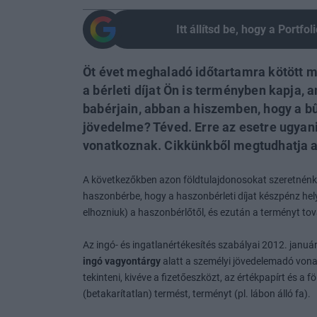
Itt állítsd be, hogy a Portf
Öt évet meghaladó időtartamra kötött 
a bérleti díjat Ön is terményben kapja, 
babérjain, abban a hiszemben, hogy a b
jövedelme? Téved. Erre az esetre ugyani
vonatkoznak. Cikkünkből megtudhatja a
A következőkben azon földtulajdonosokat szeretnénk 
haszonbérbe, hogy a haszonbérleti díjat készpénz helye
elhozniuk) a haszonbérlőtől, és ezután a terményt tov
Az ingó- és ingatlanértékesítés szabályai 2012. januá
ingó vagyontárgy
alatt a személyi jövedelemadó vona
tekinteni, kivéve a fizetőeszközt, az értékpapírt és a f
(betakarítatlan) termést, terményt (pl. lábon álló fa).