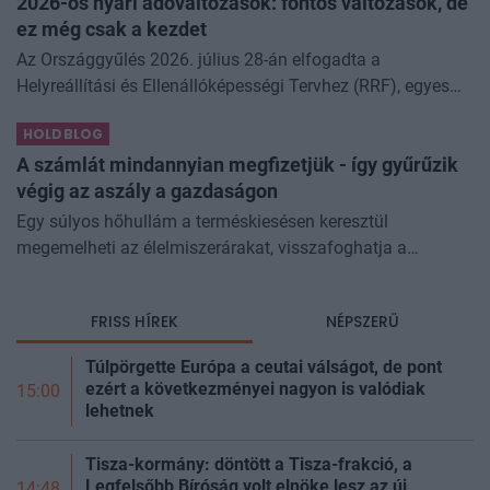
2026-os nyári adóváltozások: fontos változások, de
ez még csak a kezdet
Az Országgyűlés 2026. július 28-án elfogadta a
Helyreállítási és Ellenállóképességi Tervhez (RRF), egyes
kormányprogramokhoz és kormányhatározatokhoz
HOLDBLOG
kapcsolódó adóintézkedésekről, v
A számlát mindannyian megfizetjük - így gyűrűzik
végig az aszály a gazdaságon
Egy súlyos hőhullám a terméskiesésen keresztül
megemelheti az élelmiszerárakat, visszafoghatja a
gazdasági növekedést, ronthatja a termelékenységet, sőt
még az állam finanszírozását is m
FRISS HÍREK
NÉPSZERŰ
Túlpörgette Európa a ceutai válságot, de pont
ezért a következményei nagyon is valódiak
15:00
lehetnek
Tisza-kormány: döntött a Tisza-frakció, a
Legfelsőbb Bíróság volt elnöke lesz az új
14:48