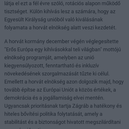
látja el ezt a fél évre szóló, rotációs alapon működő
tisztséget. Külön kihívás lesz a számára, hogy az
Egyesült Királyság unióból való kiválásának
folyamata a horvát elnökség alatt veszi kezdetét.
A horvát kormány december végén véglegesítette
"Erős Európa egy kihívásokkal teli világban" mottójú
elnökség programját, amelyben az unió
kiegyensúlyozott, fenntartható és inkluzív
növekedésének szorgalmazását tűzte ki célul.
Emellett a horvát elnökség azon dolgozik majd, hogy
tovább építse az Európai Uniót a közös értékek, a
demokrácia és a jogállamiság elvei mentén.
Ugyancsak prioritásnak tartja Zágráb a hatékony és
hiteles bővítési politika folytatását, amely a
stabilitást és a biztonságot hivatott megszilárdítani