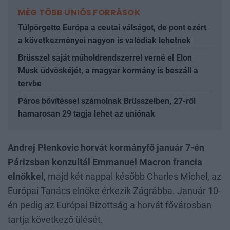
MÉG TÖBB UNIÓS FORRÁSOK
Túlpörgette Európa a ceutai válságot, de pont ezért
a következményei nagyon is valódiak lehetnek
Brüsszel saját műholdrendszerrel verné el Elon
Musk üdvöskéjét, a magyar kormány is beszáll a
tervbe
Páros bővítéssel számolnak Brüsszelben, 27-ről
hamarosan 29 tagja lehet az uniónak
Andrej Plenkovic horvát kormányfő január 7-én
Párizsban konzultál Emmanuel Macron francia
elnökkel
, majd két nappal később Charles Michel, az
Európai Tanács elnöke érkezik Zágrábba. Január 10-
én pedig az Európai Bizottság a horvát fővárosban
tartja következő ülését.