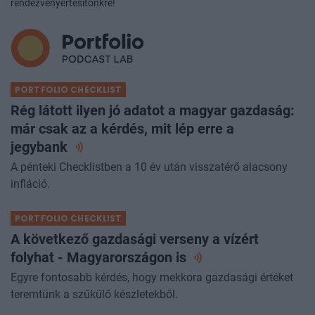
Hírek, eseményajánlók első kézből:
iratkozzon fel
exkluzív
rendezvényértesítőnkre!
PORTFOLIO CHECKLIST
Rég látott ilyen jó adatot a magyar gazdaság:
már csak az a kérdés, mit lép erre a
jegybank
A pénteki Checklistben a 10 év után visszatérő alacsony
infláció.
PORTFOLIO CHECKLIST
A következő gazdasági verseny a vízért
folyhat - Magyarországon
is
Egyre fontosabb kérdés, hogy mekkora gazdasági értéket
teremtünk a szűkülő készletekből.