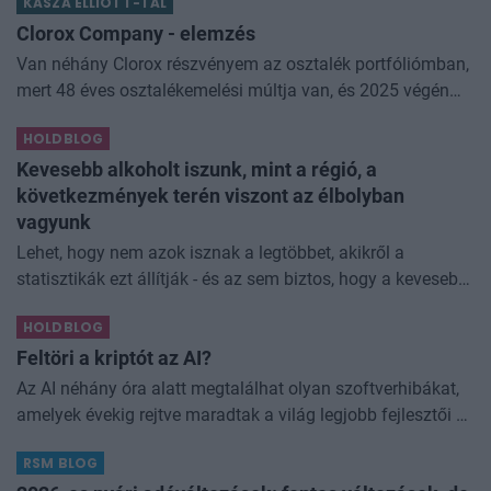
KASZA ELLIOTT-TAL
némi kellemetlenséggel is járnak. Az
Clorox Company - elemzés
Van néhány Clorox részvényem az osztalék portfóliómban,
mert 48 éves osztalékemelési múltja van, és 2025 végén
úgy láttam, hogy jó áron meg tudom venni ezt a majdnem
HOLDBLOG
dividend king-et. Azt
Kevesebb alkoholt iszunk, mint a régió, a
következmények terén viszont az élbolyban
vagyunk
Lehet, hogy nem azok isznak a legtöbbet, akikről a
statisztikák ezt állítják - és az sem biztos, hogy a kevesebb
elfogyasztott alkohol kisebb társadalmi kárral... The post
HOLDBLOG
Kevesebb alkoholt iszunk
Feltöri a kriptót az AI?
Az AI néhány óra alatt megtalálhat olyan szoftverhibákat,
amelyek évekig rejtve maradtak a világ legjobb fejlesztői és
biztonsági szakemberei előtt. A kriptovilágban ennek
RSM BLOG
különösen nagy...