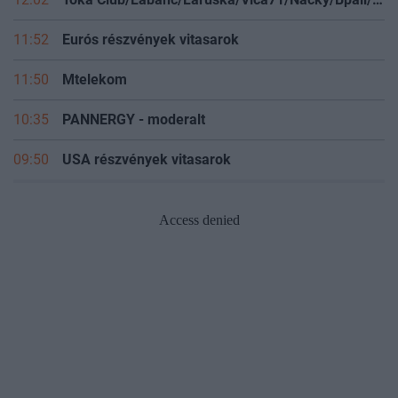
12:02
Toka Club/Labanc/Laruska/Vica71/Nacky/Bpali/Oldrider/Josefernando/Mcbull/Kawaszabi
11:52
Eurós részvények vitasarok
11:50
Mtelekom
10:35
PANNERGY - moderalt
09:50
USA részvények vitasarok