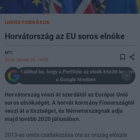
UNIÓS FORRÁSOK
Horvátország az EU soros elnöke
MTI
2020. január 01. 14:00
Itt állítsd be, hogy a Portfolio az elsők között legyen
a Google híreiben
Horvátország veszi át szerdától az Európai Unió
soros elnökségét. A horvát kormány Finnországtól
veszi át a tisztséget, és Németországnak adja
majd tovább 2020 júliusában.
2013-as uniós csatlakozása óta az ország először