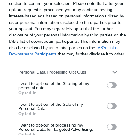
section to confirm your selection. Please note that after your
ígéretesen induló elnöki ciklusának.
opt-out request is processed you may continue seeing
interest-based ads based on personal information utilized by
us or personal information disclosed to third parties prior to
your opt-out. You may separately opt-out of the further
disclosure of your personal information by third parties on the
IAB’s list of downstream participants. This information may
also be disclosed by us to third parties on the
IAB’s List of
Downstream Participants
that may further disclose it to other
third parties.
Personal Data Processing Opt Outs
I want to opt-out of the Sharing of my
personal data.
GAZDASÁG
Opted In
Leváltották a kommunikációs hivatal, és az
I want to opt-out of the Sale of my
állami rendezvényszervező ügynökség
Personal Data.
vezetőit
Opted In
Azt egyelőre nem tudni, kik lesznek az ideiglenes vezetők.
I want to opt-out of processing my
Personal Data for Targeted Advertising.
PORTFOLIO BLOGGER
Opted In