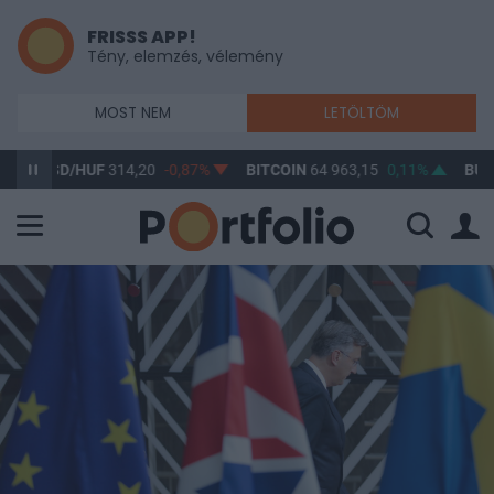
FRISSS APP!
Tény, elemzés, vélemény
MOST NEM
LETÖLTÖM
USD/HUF
314,20
-0,87%
BITCOIN
64 963,15
0,11%
BUX
148 6