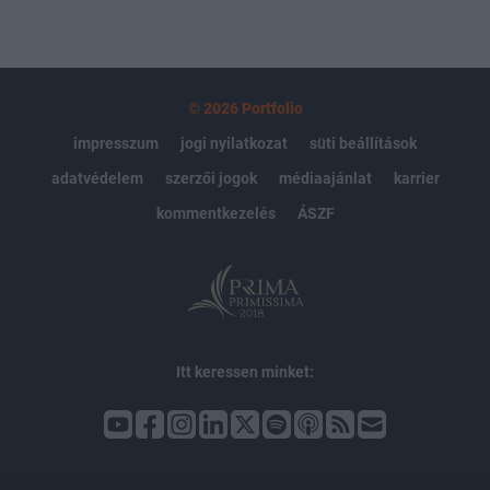
válhatnak a befektetők kedvenceivé!
© 2026 Portfolio
impresszum
jogi nyilatkozat
süti beállítások
adatvédelem
szerzői jogok
médiaajánlat
karrier
kommentkezelés
ÁSZF
Itt keressen minket: