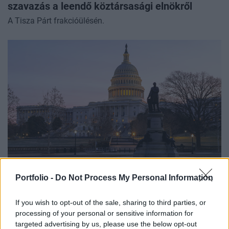
szavazás a leendő köztársasági elnökről
A Tisza Párt frakcióülésén.
GLOBÁL
Portfolio -
Do Not Process My Personal Information
Váratlan merénylet rengette meg az
aranykorát élő Amerikát – Miért ölték meg az
If you wish to opt-out of the sale, sharing to third parties, or
Egyesült Államok 20. elnökét?
processing of your personal or sensitive information for
Egy őrült golyója vetett véget idő előtt James Garfield
targeted advertising by us, please use the below opt-out