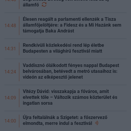
államfő
Élesen reagált a parlamenti ellenzék a Tisza
államfőjelöltjére: a Fidesz és a Mi Hazánk sem
14:48
támogatja Baka Andrást
Rendkívüli közlekedési rend lép életbe
14:31
Budapesten a világhírű fesztivál miatt
Vaddisznó ólálkodott fényes nappal Budapest
belvárosában, betévedt a metró utasaihoz is:
14:24
videón az elképesztő jelenet
Vitézy Dávid: visszakapja a főváros, amit
elvettek tőle – Változik számos közterület és
14:09
ingatlan sorsa
Újra feltalálnák a Szigetet: a főszervező
14:00
elmondta, merre indul a
fesztivál