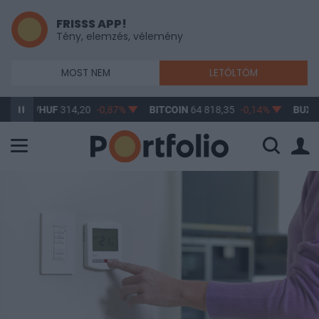
FRISSS APP!
Tény, elemzés, vélemény
MOST NEM
LETÖLTÖM
D/HUF
314,20
-0,87%
BITCOIN
64 818,35
-0,14%
BUX
148 632