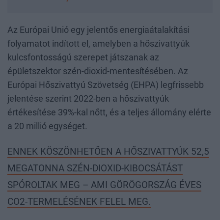
Az Európai Unió egy jelentős energiaátalakítási
folyamatot indított el, amelyben a hőszivattyúk
kulcsfontosságú szerepet játszanak az
épületszektor szén-dioxid-mentesítésében. Az
Európai Hőszivattyú Szövetség (EHPA) legfrissebb
jelentése szerint 2022-ben a hőszivattyúk
értékesítése 39%-kal nőtt, és a teljes állomány elérte
a 20 millió egységet.
ENNEK KÖSZÖNHETŐEN A HŐSZIVATTYÚK 52,5
MEGATONNA SZÉN-DIOXID-KIBOCSÁTÁST
SPÓROLTAK MEG – AMI GÖRÖGORSZÁG ÉVES
CO2-TERMELÉSÉNEK FELEL MEG.