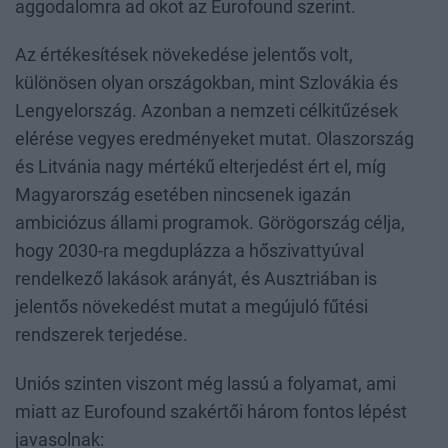
aggodalomra ad okot az Eurofound szerint.
Az értékesítések növekedése jelentős volt,
különösen olyan országokban, mint Szlovákia és
Lengyelország. Azonban a nemzeti célkitűzések
elérése vegyes eredményeket mutat. Olaszország
és Litvánia nagy mértékű elterjedést ért el, míg
Magyarország esetében nincsenek igazán
ambiciózus állami programok. Görögország célja,
hogy 2030-ra megduplázza a hőszivattyúval
rendelkező lakások arányát, és Ausztriában is
jelentős növekedést mutat a megújuló fűtési
rendszerek terjedése.
Uniós szinten viszont még lassú a folyamat, ami
miatt az Eurofound szakértői három fontos lépést
javasolnak: