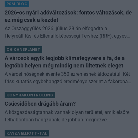
RSM BLOG
kamathoz képest. De arról sem s
2026-os nyári adóváltozások: fontos változások, de
ez még csak a kezdet
Az Országgyűlés 2026. július 28-án elfogadta a
Helyreállítási és Ellenállóképességi Tervhez (RRF), egyes
kormányprogramokhoz és kormányhatározatokhoz
CHIKANSPLANET
kapcsolódó adóintézkedésekről, v
A városok egyik legjobb klímafegyvere a fa, de a
legtöbb helyen még mindig nem ültetnek eleget
A városi hőségnek évente 350 ezren esnek áldozatául. Két
friss kutatás egybehangzó eredménye szerint a fakorona
akár a városi hőszigethatás felét is semlegesítheti
KONYHAKONTROLLING
Csúcsidőben drágább áram?
A közgazdaságtannak vannak olyan területei, amik elsőre
felháborítóan hangzanak, de jobban megnézve
összességében jobb kimenethez vezetnek. Az igaz, hogy
KASZA ELLIOTT-TAL
némi kellemetlenséggel is járnak. Az