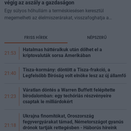
végig az aszály a gazdaságon
Egy súlyos hőhullám a terméskiesésen keresztül
megemelheti az élelmiszerárakat, visszafoghatja a
gazdasági növekedést, ronthatja a termelékenységet, sőt
még az állam finanszírozását is m
FRISS HÍREK
NÉPSZERŰ
Hatalmas háttéralkuk után dőlhet el a
21:53
kriptovaluták sorsa Amerikában
Tisza-kormány: döntött a Tisza-frakció, a
21:40
Legfelsőbb Bíróság volt elnöke lesz az új
államfő
Váratlan döntés a Warren Buffett felépítette
birodalomban: egy techóriás részvényeire
21:23
csaptak le milliárdokért
Ukrajna finomítókat, Oroszország
fegyvergyárakat támad, Németországot gyanús
21:18
drónok tartják rettegésben - Háborús híreink