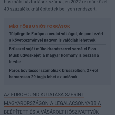
használó háztartások száma, és 2022-re már közel
40 százalékuknál építettek be ilyen rendszert.
MÉG TÖBB UNIÓS FORRÁSOK
Túlpörgette Európa a ceutai válságot, de pont ezért
a következményei nagyon is valódiak lehetnek
Brüsszel saját műholdrendszerrel verné el Elon
Musk üdvöskéjét, a magyar kormány is beszáll a
tervbe
Páros bővítéssel számolnak Brüsszelben, 27-ről
hamarosan 29 tagja lehet az uniónak
AZ EUROFOUND KUTATÁSA SZERINT
MAGYARORSZÁGON A LEGALACSONYABB A
BEÉPÍTETT ÉS A VÁSÁROLT HŐSZIVATTYÚK