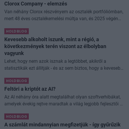
Clorox Company - elemzés
Van néhány Clorox részvényem az osztalék portfóliómban,
mert 48 éves osztalékemelési múltja van, és 2025 végén
úgy láttam, hogy jó áron meg tudom venni ezt a majdnem
HOLDBLOG
dividend king-et. Azt
Kevesebb alkoholt iszunk, mint a régió, a
következmények terén viszont az élbolyban
vagyunk
Lehet, hogy nem azok isznak a legtöbbet, akikről a
statisztikák ezt állítják - és az sem biztos, hogy a kevesebb
elfogyasztott alkohol kisebb társadalmi kárral... The post
HOLDBLOG
Kevesebb alkoholt iszunk
Feltöri a kriptót az AI?
Az AI néhány óra alatt megtalálhat olyan szoftverhibákat,
amelyek évekig rejtve maradtak a világ legjobb fejlesztői és
biztonsági szakemberei előtt. A kriptovilágban ennek
HOLDBLOG
különösen nagy...
A számlát mindannyian megfizetjük - így gyűrűzik