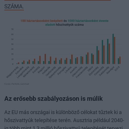
SZÁMA.
Az erősebb szabályozáson is múlik
Az EU más országai is különböző célokat tűztek ki a
hőszivattyúk telepítése terén. Ausztria például 2040-
ig több mint 1,3 millió hőszivattyú telepítését tervezi,