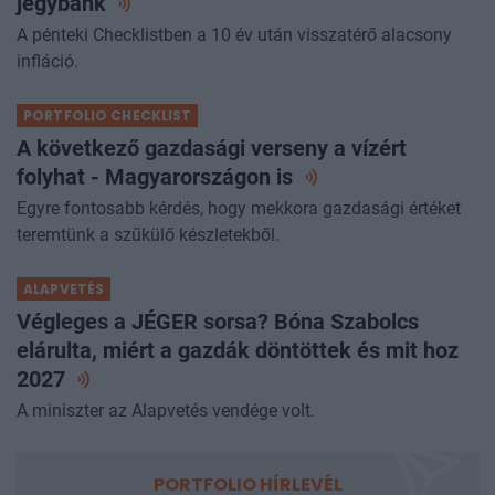
jegybank
A pénteki Checklistben a 10 év után visszatérő alacsony
infláció.
PORTFOLIO CHECKLIST
A következő gazdasági verseny a vízért
folyhat - Magyarországon
is
Egyre fontosabb kérdés, hogy mekkora gazdasági értéket
teremtünk a szűkülő készletekből.
ALAPVETÉS
Végleges a JÉGER sorsa? Bóna Szabolcs
elárulta, miért a gazdák döntöttek és mit hoz
2027
A miniszter az Alapvetés vendége volt.