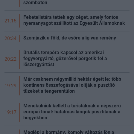
szombaton
Feketelistára tettek egy céget, amely fontos
21:15
nyersanyagot szállított az Egyesült Államoknak
Szomjazik a föld, de esőre alig van remény
20:34
Brutális tempóra kapcsol az amerikai
fegyvergyártó, gőzerővel pörgetik fel a
20:22
lőszergyártást
Már csaknem négymillió hektár égett le: több
kontinens összefogásával oltják a pusztító
19:29
tüzeket a tengerentúlon
Menekülniük kellett a turistáknak a népszerű
európai tónál: hatalmas lángok pusztítanak a
19:17
hegyekben
Meglépi a kormány: komoly változás jön a