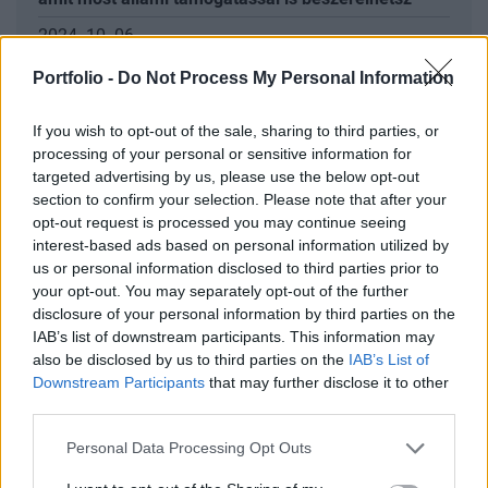
2024. 10. 06.
Lecserélnék a magyarok a gázfűtést, de ennek van
Portfolio -
Do Not Process My Personal Information
egy nagy akadálya
If you wish to opt-out of the sale, sharing to third parties, or
processing of your personal or sensitive information for
A címlapkép illusztráció. Címlapkép forrása: Getty Images
targeted advertising by us, please use the below opt-out
section to confirm your selection. Please note that after your
opt-out request is processed you may continue seeing
interest-based ads based on personal information utilized by
us or personal information disclosed to third parties prior to
your opt-out. You may separately opt-out of the further
disclosure of your personal information by third parties on the
IAB’s list of downstream participants. This information may
also be disclosed by us to third parties on the
IAB’s List of
Az Európai Unió finanszírozásával. Az itt szereplő
Downstream Participants
that may further disclose it to other
vélemények és állítások a szerző(k) álláspontját
third parties.
tükrözik, és nem feltétlenül egyeznek meg az
Európai Unió vagy az Európai Bizottság hivatalos
Personal Data Processing Opt Outs
álláspontjával. Sem az Európai Unió, sem az