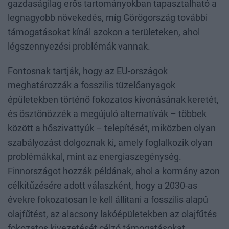
gazdaságilag erős tartományokban tapasztalható a
legnagyobb növekedés, míg Görögország további
támogatásokat kínál azokon a területeken, ahol
légszennyezési problémák vannak.
Fontosnak tartják, hogy az EU-országok
meghatározzák a fosszilis tüzelőanyagok
épületekben történő fokozatos kivonásának keretét,
és ösztönözzék a megújuló alternatívák – többek
között a hőszivattyúk – telepítését, miközben olyan
szabályozást dolgoznak ki, amely foglalkozik olyan
problémákkal, mint az energiaszegénység.
Finnországot hozzák példának, ahol a kormány azon
célkitűzésére adott válaszként, hogy a 2030-as
évekre fokozatosan le kell állítani a fosszilis alapú
olajfűtést, az alacsony lakóépületekben az olajfűtés
fokozatos kivezetését célzó támogatásokat