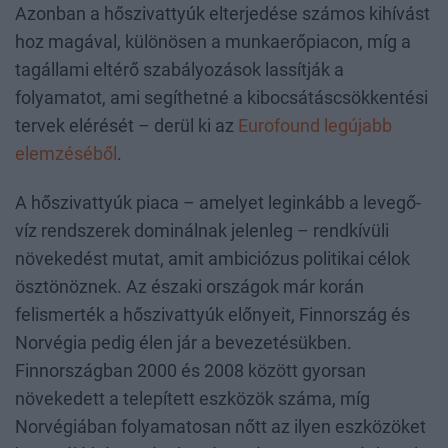
Azonban a hőszivattyúk elterjedése számos kihívást
hoz magával, különösen a munkaerőpiacon, míg a
tagállami eltérő szabályozások lassítják a
folyamatot, ami segíthetné a kibocsátáscsökkentési
tervek elérését – derül ki az
Eurofound legújabb
elemzéséből
.
A hőszivattyúk piaca – amelyet leginkább a levegő-
víz rendszerek dominálnak jelenleg – rendkívüli
növekedést mutat, amit ambiciózus politikai célok
ösztönöznek. Az északi országok már korán
felismerték a hőszivattyúk előnyeit, Finnország és
Norvégia pedig élen jár a bevezetésükben.
Finnországban 2000 és 2008 között gyorsan
növekedett a telepített eszközök száma, míg
Norvégiában folyamatosan nőtt az ilyen eszközöket