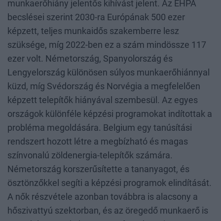
munkaerőhiány jelentős kihívást jelent. Az EHPA
becslései szerint 2030-ra Európának 500 ezer
képzett, teljes munkaidős szakemberre lesz
szüksége, míg 2022-ben ez a szám mindössze 117
ezer volt. Németország, Spanyolország és
Lengyelország különösen súlyos munkaerőhiánnyal
küzd, míg Svédország és Norvégia a megfelelően
képzett telepítők hiányával szembesül. Az egyes
országok különféle képzési programokat indítottak a
probléma megoldására. Belgium egy tanúsítási
rendszert hozott létre a megbízható és magas
színvonalú zöldenergia-telepítők számára.
Németország korszerűsítette a tananyagot, és
ösztönzőkkel segíti a képzési programok elindítását.
A nők részvétele azonban továbbra is alacsony a
hőszivattyú szektorban, és az öregedő munkaerő is