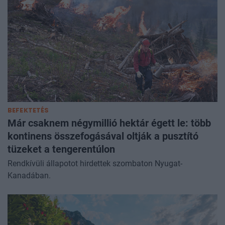
BEFEKTETÉS
Már csaknem négymillió hektár égett le: több
kontinens összefogásával oltják a pusztító
tüzeket a tengerentúlon
Rendkívüli állapotot hirdettek szombaton Nyugat-
Kanadában.