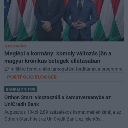
GAZDASÁG
Meglépi a kormány: komoly változás jön a
magyar krónikus betegek ellátásában
27 milliárd forint uniós támogatást fordítanak a programra.
PORTFOLIO BLOGGER
BANKMONITOR
Otthon Start: visszaszáll a kamatversenybe az
UniCredit Bank
Augusztus 10-tól 2,89 százalékos kamat mellett kínálja az
Otthon Start hitelt az UniCredit Bank, ez jelentős
megtakarítást jelenthet a standard évi 3 százalékos