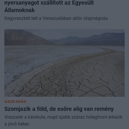
nyersanyagot szállított az Egyesült
Államoknak
Kegyvesztett lett a Venezuelában aktív olajmágnás.
GAZDASÁG
Szomjazik a föld, de esőre alig van remény
Visszatér a kánikula, majd újabb száraz hidegfront érkezik
a jövő héten.