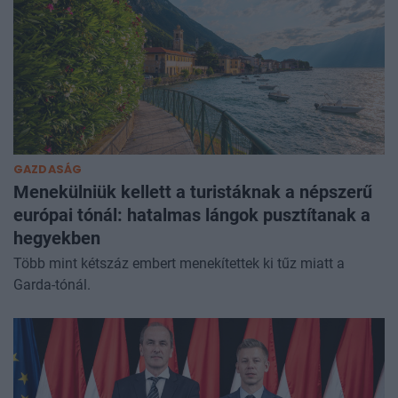
GAZDASÁG
Menekülniük kellett a turistáknak a népszerű
európai tónál: hatalmas lángok pusztítanak a
hegyekben
Több mint kétszáz embert menekítettek ki tűz miatt a
Garda-tónál.