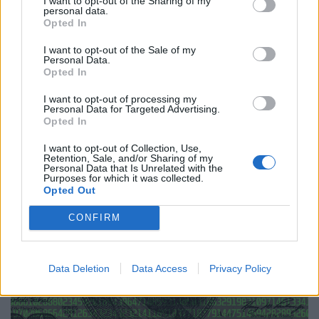
I want to opt-out of the Sharing of my
Európai Bizottság nem vonható felelősségre
personal data.
Opted In
miattuk.
I want to opt-out of the Sale of my
Personal Data.
Opted In
Címkék:
Magyarország,
építőipar,
klímaváltozás,
energia,
I want to opt-out of processing my
támogatás,
megújuló energia,
szén-dioxid-kibocsátás,
Personal Data for Targeted Advertising.
energiahatékonyság,
uniós szabályozás,
hőszivattyú,
EUyou
Opted In
CÍMLAPRÓL AJÁNLJUK
I want to opt-out of Collection, Use,
Retention, Sale, and/or Sharing of my
Personal Data that Is Unrelated with the
Purposes for which it was collected.
Opted Out
CONFIRM
Data Deletion
Data Access
Privacy Policy