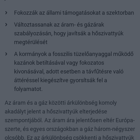
Fokozzák az állami támogatásokat a szektorban
Változtassanak az áram- és gázárak
szabályozásán, hogy javítsák a hőszivattyúk
megtérülését
A kormányok a fosszilis tüzelőanyaggal működő
kazánok betiltásával vagy fokozatos
kivonásával, adott esetben a távfűtésre való
áttéréssel kiegészítve gyorsítsák fel a
folyamatot.
Az áram és a gáz közötti árkülönbség komoly
akadályt jelent a hőszivattyúk elterjedése
szempontjából. Az áram ára jelentősen eltér Európa-
szerte, és egyes országokban a gáz három-négyszer
olcsóbb. Ez az árkülönbség csökkenti a hőszivattyúk