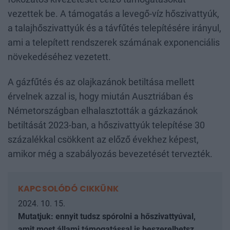
vezettek be. A támogatás a levegő-víz hőszivattyúk,
a talajhőszivattyúk és a távfűtés telepítésére irányul,
ami a telepített rendszerek számának exponenciális
növekedéséhez vezetett.
A gázfűtés és az olajkazánok betiltása mellett
érvelnek azzal is, hogy miután Ausztriában és
Németországban elhalasztották a gázkazánok
betiltását 2023-ban, a hőszivattyúk telepítése 30
százalékkal csökkent az előző évekhez képest,
amikor még a szabályozás bevezetését tervezték.
KAPCSOLÓDÓ CIKKÜNK
2024. 10. 15.
Mutatjuk: ennyit tudsz spórolni a hőszivattyúval,
amit most állami támogatással is beszerelhetsz