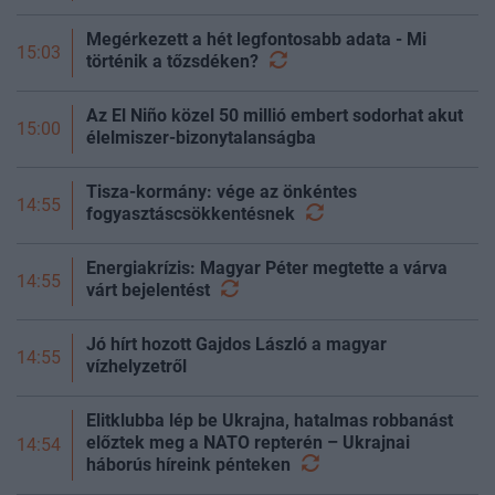
Megérkezett a hét legfontosabb adata - Mi
15:03
történik a
tőzsdéken?
Az El Niño közel 50 millió embert sodorhat akut
15:00
élelmiszer-bizonytalanságba
Tisza-kormány: vége az önkéntes
14:55
fogyasztáscsökkentésnek
Energiakrízis: Magyar Péter megtette a várva
14:55
várt
bejelentést
Jó hírt hozott Gajdos László a magyar
14:55
vízhelyzetről
Elitklubba lép be Ukrajna, hatalmas robbanást
előztek meg a NATO repterén – Ukrajnai
14:54
háborús híreink
pénteken