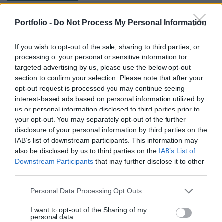
Clorox Company - elemzés
Portfolio -
Do Not Process My Personal Information
Van néhány Clorox részvényem az osztalék portfóliómban,
mert 48 éves osztalékemelési múltja van, és 2025 végén
If you wish to opt-out of the sale, sharing to third parties, or
úgy láttam, hogy jó áron meg tudom venni ezt a majdnem
processing of your personal or sensitive information for
HOLDBLOG
dividend king-et. Azt
targeted advertising by us, please use the below opt-out
Kevesebb alkoholt iszunk, mint a régió, a
section to confirm your selection. Please note that after your
következmények terén viszont az élbolyban
opt-out request is processed you may continue seeing
vagyunk
interest-based ads based on personal information utilized by
Lehet, hogy nem azok isznak a legtöbbet, akikről a
us or personal information disclosed to third parties prior to
your opt-out. You may separately opt-out of the further
statisztikák ezt állítják - és az sem biztos, hogy a kevesebb
disclosure of your personal information by third parties on the
elfogyasztott alkohol kisebb társadalmi kárral... The post
IAB’s list of downstream participants. This information may
RSM BLOG
Kevesebb alkoholt iszunk
also be disclosed by us to third parties on the
IAB’s List of
2026-os nyári adóváltozások: fontos változások, de
Downstream Participants
that may further disclose it to other
ez még csak a kezdet
third parties.
Az Országgyűlés 2026. július 28-án elfogadta a
Personal Data Processing Opt Outs
Helyreállítási és Ellenállóképességi Tervhez (RRF), egyes
kormányprogramokhoz és kormányhatározatokhoz
I want to opt-out of the Sharing of my
HOLDBLOG
personal data.
kapcsolódó adóintézkedésekről, v