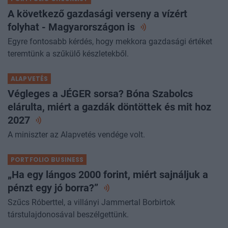
PORTFOLIO CHECKLIST
A következő gazdasági verseny a vízért
folyhat - Magyarországon
is
Egyre fontosabb kérdés, hogy mekkora gazdasági értéket
teremtünk a szűkülő készletekből.
ALAPVETÉS
Végleges a JÉGER sorsa? Bóna Szabolcs
elárulta, miért a gazdák döntöttek és mit hoz
2027
A miniszter az Alapvetés vendége volt.
PORTFOLIO BUSINESS
„Ha egy lángos 2000 forint, miért sajnáljuk a
pénzt egy jó
borra?”
Szűcs Róberttel, a villányi Jammertal Borbirtok
társtulajdonosával beszélgettünk.