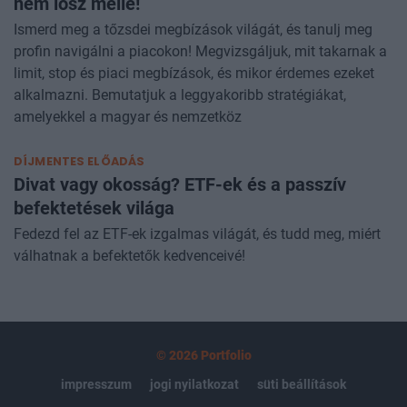
nem lősz mellé!
Ismerd meg a tőzsdei megbízások világát, és tanulj meg
profin navigálni a piacokon! Megvizsgáljuk, mit takarnak a
limit, stop és piaci megbízások, és mikor érdemes ezeket
alkalmazni. Bemutatjuk a leggyakoribb stratégiákat,
amelyekkel a magyar és nemzetköz
DÍJMENTES ELŐADÁS
Divat vagy okosság? ETF-ek és a passzív
befektetések világa
Fedezd fel az ETF-ek izgalmas világát, és tudd meg, miért
válhatnak a befektetők kedvenceivé!
© 2026 Portfolio
impresszum
jogi nyilatkozat
süti beállítások