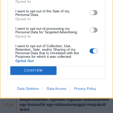
Opted In
Feltöri a kriptót az AI?
Az AI néhány óra alatt megtalálhat olyan szoftverhibákat,
I want to opt-out of the Sale of my
Personal Data.
amelyek évekig rejtve maradtak a világ legjobb fejlesztői és
Opted In
biztonsági szakemberei előtt. A kriptovilágban ennek
HOLDBLOG
I want to opt-out of processing my
különösen nagy...
Personal Data for Targeted Advertising.
A számlát mindannyian megfizetjük - így gyűrűzik
Opted In
végig az aszály a gazdaságon
I want to opt-out of Collection, Use,
Egy súlyos hőhullám a terméskiesésen keresztül
Retention, Sale, and/or Sharing of my
Personal Data that Is Unrelated with the
megemelheti az élelmiszerárakat, visszafoghatja a
Purposes for which it was collected.
gazdasági növekedést, ronthatja a termelékenységet, sőt
Opted Out
még az állam finanszírozását is m
CONFIRM
FRISS HÍREK
NÉPSZERŰ
Magyar Péter: szeptemberben jön az újabb
15:11
áfacsökkentés
Data Deletion
Data Access
Privacy Policy
Megerősítették: egyetlen rúgással hatástalanított
egy buszsofőr egy robbanóanyaggal megrakott
15:06
drónt