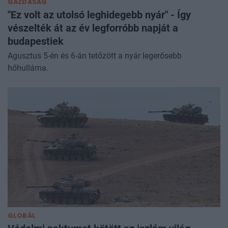
GAZDASÁG
"Ez volt az utolsó leghidegebb nyár" - Így
vészelték át az év legforróbb napját a
budapestiek
Agusztus 5-én és 6-án tetőzött a nyár legerősebb
hőhulláma.
GLOBÁL