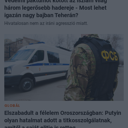
Védelmi paktumot kötött az iszlám világ
három legerősebb hadereje - Most lehet
igazán nagy bajban Teherán?
Hivatalosan nem az iráni agresszió miatt.
GLOBÁL
Elszabadult a félelem Oroszországban: Putyin
olyan hatalmat adott a titkosszolgálatnak,
amitől a saját elitje is retteg