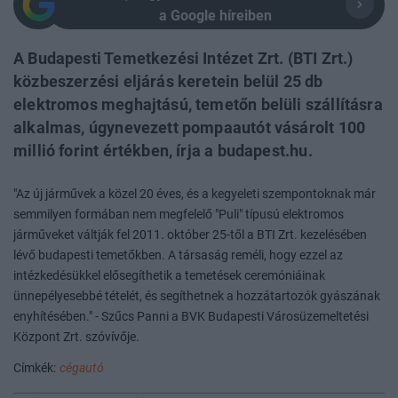
a Google híreiben
A Budapesti Temetkezési Intézet Zrt. (BTI Zrt.)
közbeszerzési eljárás keretein belül 25 db
elektromos meghajtású, temetőn belüli szállításra
alkalmas, úgynevezett pompaautót vásárolt 100
millió forint értékben, írja a budapest.hu.
"Az új járművek a közel 20 éves, és a kegyeleti szempontoknak már
semmilyen formában nem megfelelő "Puli" típusú elektromos
járműveket váltják fel 2011. október 25-től a BTI Zrt. kezelésében
lévő budapesti temetőkben. A társaság reméli, hogy ezzel az
intézkedésükkel elősegíthetik a temetések ceremóniáinak
ünnepélyesebbé tételét, és segíthetnek a hozzátartozók gyászának
enyhítésében." - Szűcs Panni a BVK Budapesti Városüzemeltetési
Központ Zrt. szóvívője.
Címkék:
cégautó