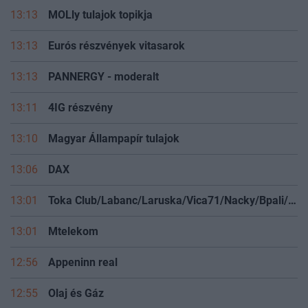
13:13
MOLly tulajok topikja
13:13
Eurós részvények vitasarok
13:13
PANNERGY - moderalt
13:11
4IG részvény
13:10
Magyar Állampapír tulajok
13:06
DAX
13:01
Toka Club/Labanc/Laruska/Vica71/Nacky/Bpali/Oldrider/Josefernando/Mcbull/Kawaszabi
13:01
Mtelekom
12:56
Appeninn real
12:55
Olaj és Gáz