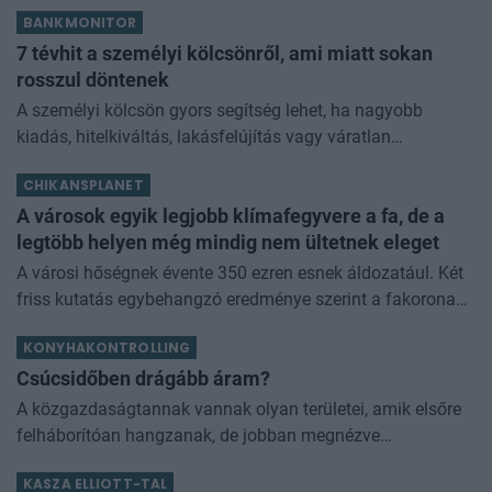
BANKMONITOR
7 tévhit a személyi kölcsönről, ami miatt sokan
rosszul döntenek
A személyi kölcsön gyors segítség lehet, ha nagyobb
kiadás, hitelkiváltás, lakásfelújítás vagy váratlan
élethelyzet miatt pénzre van szükséged. De sokan még
CHIKANSPLANET
mindig tévhitek alapján dön
A városok egyik legjobb klímafegyvere a fa, de a
legtöbb helyen még mindig nem ültetnek eleget
A városi hőségnek évente 350 ezren esnek áldozatául. Két
friss kutatás egybehangzó eredménye szerint a fakorona
akár a városi hőszigethatás felét is semlegesítheti
KONYHAKONTROLLING
Csúcsidőben drágább áram?
A közgazdaságtannak vannak olyan területei, amik elsőre
felháborítóan hangzanak, de jobban megnézve
összességében jobb kimenethez vezetnek. Az igaz, hogy
KASZA ELLIOTT-TAL
némi kellemetlenséggel is járnak. Az