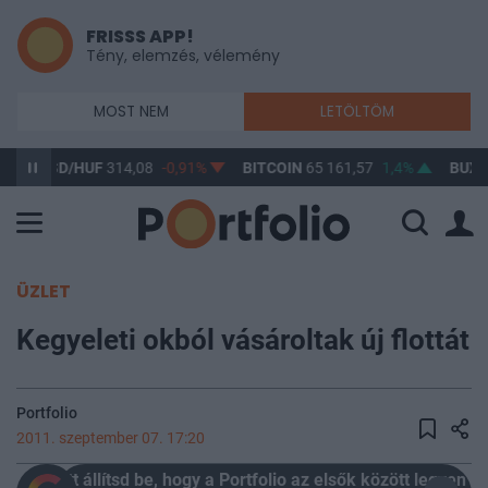
FRISSS APP!
Tény, elemzés, vélemény
MOST NEM
LETÖLTÖM
USD/HUF
314,08
-0,91%
BITCOIN
65 161,57
1,4%
BUX
148 
ÜZLET
Kegyeleti okból vásároltak új flottát
Portfolio
2011. szeptember 07. 17:20
Itt állítsd be, hogy a Portfolio az elsők között legyen