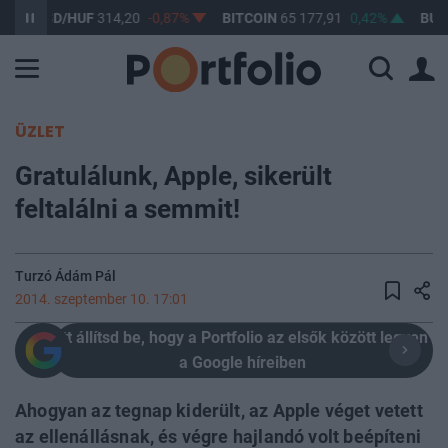
USD/HUF
314,20
-0,87%
BITCOIN
65 177,91
0,42%
BUX
148 
ÜZLET
Gratulálunk, Apple, sikerült
feltalálni a semmit!
Turzó Ádám Pál
2014. szeptember 10. 17:01
Itt állítsd be, hogy a Portfolio az elsők között legyen
a Google híreiben
Ahogyan az tegnap kiderült, az Apple véget vetett
az ellenállásnak, és végre hajlandó volt beépíteni