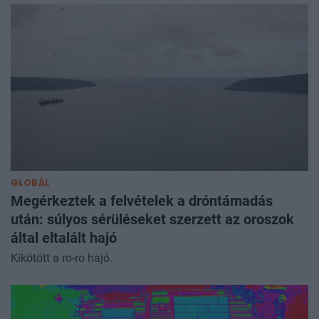
GLOBÁL
Megérkeztek a felvételek a dróntámadás
után: súlyos sérüléseket szerzett az oroszok
által eltalált hajó
Kikötött a ro-ro hajó.