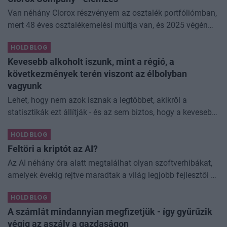
Van néhány Clorox részvényem az osztalék portfóliómban,
mert 48 éves osztalékemelési múltja van, és 2025 végén
úgy láttam, hogy jó áron meg tudom venni ezt a majdnem
HOLDBLOG
dividend king-et. Azt
Kevesebb alkoholt iszunk, mint a régió, a
következmények terén viszont az élbolyban
vagyunk
Lehet, hogy nem azok isznak a legtöbbet, akikről a
statisztikák ezt állítják - és az sem biztos, hogy a kevesebb
elfogyasztott alkohol kisebb társadalmi kárral... The post
HOLDBLOG
Kevesebb alkoholt iszunk
Feltöri a kriptót az AI?
Az AI néhány óra alatt megtalálhat olyan szoftverhibákat,
amelyek évekig rejtve maradtak a világ legjobb fejlesztői és
biztonsági szakemberei előtt. A kriptovilágban ennek
HOLDBLOG
különösen nagy...
A számlát mindannyian megfizetjük - így gyűrűzik
végig az aszály a gazdaságon