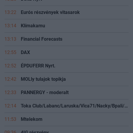
13:25
Delta Nyrt
13:22
Eurós részvények vitasarok
13:14
Klímakamu
13:13
Financial Forecasts
12:55
DAX
12:52
ÉPDUFERR Nyrt.
12:42
MOLly tulajok topikja
12:33
PANNERGY - moderalt
12:14
Toka Club/Labanc/Laruska/Vica71/Nacky/Bpali/Oldrider/Josefernando/Mcbull/Kawaszabi
11:53
Mtelekom