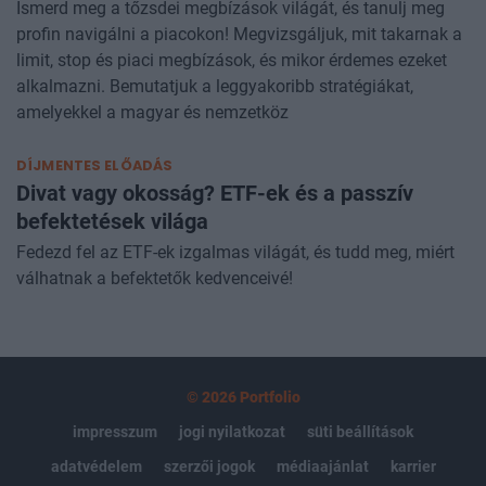
Ismerd meg a tőzsdei megbízások világát, és tanulj meg
profin navigálni a piacokon! Megvizsgáljuk, mit takarnak a
limit, stop és piaci megbízások, és mikor érdemes ezeket
alkalmazni. Bemutatjuk a leggyakoribb stratégiákat,
amelyekkel a magyar és nemzetköz
DÍJMENTES ELŐADÁS
Divat vagy okosság? ETF-ek és a passzív
befektetések világa
Fedezd fel az ETF-ek izgalmas világát, és tudd meg, miért
válhatnak a befektetők kedvenceivé!
© 2026 Portfolio
impresszum
jogi nyilatkozat
süti beállítások