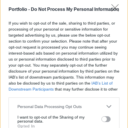
Portfolio -
Do Not Process My Personal Information
If you wish to opt-out of the sale, sharing to third parties, or
GLOBÁL
processing of your personal or sensitive information for
Öt hónapja nem látta senki amerika
targeted advertising by us, please use the below opt-out
section to confirm your selection. Please note that after your
ősellenségének vezetőjét, most váratlan
opt-out request is processed you may continue seeing
bejelentést tettek róla
interest-based ads based on personal information utilized by
Kinevezése óta nem jelent meg a legfelsőbb vezető a
us or personal information disclosed to third parties prior to
nyilvánosság előtt.
your opt-out. You may separately opt-out of the further
disclosure of your personal information by third parties on the
PORTFOLIO BLOGGER
IAB’s list of downstream participants. This information may
also be disclosed by us to third parties on the
IAB’s List of
BANKMONITOR
Downstream Participants
that may further disclose it to other
Otthon Start: visszaszáll a kamatversenybe az
third parties.
UniCredit Bank
Personal Data Processing Opt Outs
Augusztus 10-tól 2,89 százalékos kamat mellett kínálja az
Otthon Start hitelt az UniCredit Bank, ez jelentős
I want to opt-out of the Sharing of my
personal data.
megtakarítást jelenthet a standard évi 3 százalékos
Opted In
CHIKANSPLANET