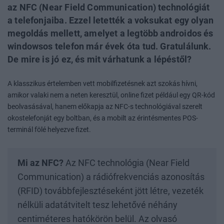
az NFC (Near Field Communication) technológiát
a telefonjaiba. Ezzel letették a voksukat egy olyan
megoldás mellett, amelyet a legtöbb androidos és
windowsos telefon már évek óta tud. Gratulálunk.
De mire is jó ez, és mit várhatunk a lépéstől?
A klasszikus értelemben vett mobilfizetésnek azt szokás hívni,
amikor valaki nem a neten keresztül, online fizet például egy QR-kód
beolvasásával, hanem előkapja az NFC-s technológiával szerelt
okostelefonját egy boltban, és a mobilt az érintésmentes POS-
terminál fölé helyezve fizet.
Mi az NFC?
Az NFC technológia (Near Field
Communication) a rádiófrekvenciás azonosítás
(RFID) továbbfejlesztéseként jött létre, vezeték
nélküli adatátvitelt tesz lehetővé néhány
centiméteres hatókörön belül. Az olvasó