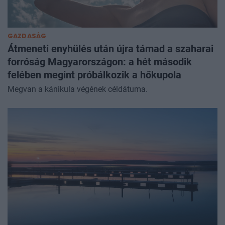
GAZDASÁG
Átmeneti enyhülés után újra támad a szaharai
forróság Magyarországon: a hét második
felében megint próbálkozik a hőkupola
Megvan a kánikula végének céldátuma.