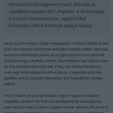
terminál körüli mágneses mező aktiválja az
egyébként passzív NFC chipeket. A technológia
a modern érintésmentes, vagyis fizikai
érintkezés nélküli fizetések alapját képezi.
Na ez az, amit eddig az Apple megtagadott a felhasználóitól, és ami
miatt nem kevesen dönthettek androidos mobilok mellett. Most egy
huszáros marketinghúzással, és az ujjlenyomatos azonosítással
összekötve úgy csinálnak, mintha valami teljesen újat találtak volna
fel. El is nevezték Apple Pay-nek. Pedig nem találtak fel semmit,
csak nagy lemaradással követik a piacot. A megoldás különben
egyelőre csak az Egyesült Államokban lesz használható október
elejétől.
Arról is hallottunk piaci pletykákat, hogy a magyar mobiltárca
megoldás, amelyet már évek óta reszelgetnek és csiszolgatnak,
azért nem jött még ki, mert az Apple-re vártak. Mivel az iPhone-ok is