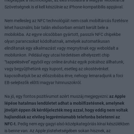
megkapják a technológiát, az éles indulásra a Magyar Mobiltárca
Szövetségnek is el kell készülnie az iPhone-kompatibilis appjával.
Nem mellesleg az NFC technológiát nem csak mobiltárcás fizetésre
lehet használni, bár talán elsősorban emiatt került bele a
mobilokba. Az egyre olcsóbban gyártott, passzív NFC chipekbe
olyan parancsokat kódolhatnak, amelyek automatikusan
elindítanak egy alkalmazást vagy megnyitnak egy weboldalt a
mobilunkon. Például egy utcai hirdetésen elhelyezett chip
"tappelésével" egyből egy online áruház egyik polcához állhatunk,
vagy begyűjthetünk egy kupont, esetleg az okostévénket
kapcsolhatjuk be az előszobába érve, nehogy lemaradjunk a foci
EB-selejtezők előtti magyar himnuszokról.
Na jó, egy fontos pozitívumot azért muszáj megjegyezni:
az Apple
lépése hatalmas lendületet adhat a mobilfizetésnek, amelynek
jövőjét éppen ők kérdőjelezték meg azzal, hogy eddig nem voltak
hajlandóak az elvileg legprémiumabb telefonba beletenni az
NFC-t.
Pedig nem egy gagyi alsó-középkategóriás kínai készülékben
is benne van. Az Apple jóstehetségében sokan hisznek, az