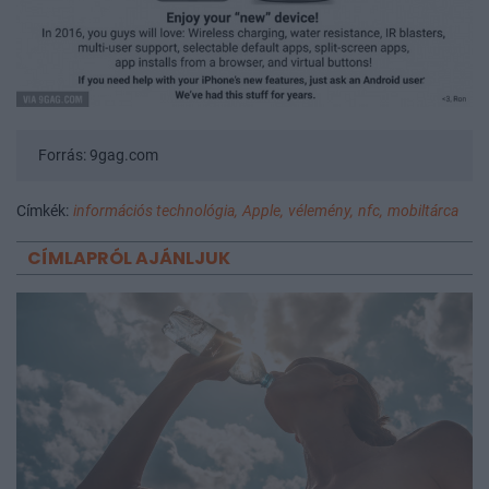
Forrás: 9gag.com
Címkék:
információs technológia,
Apple,
vélemény,
nfc,
mobiltárca
CÍMLAPRÓL AJÁNLJUK