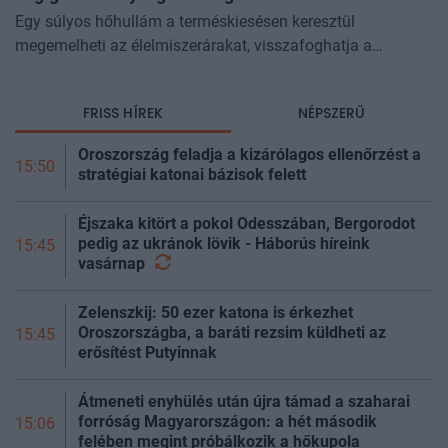
Egy súlyos hőhullám a terméskiesésen keresztül
megemelheti az élelmiszerárakat, visszafoghatja a
gazdasági növekedést, ronthatja a termelékenységet, sőt
még az állam finanszírozását is m
FRISS HÍREK
NÉPSZERŰ
Oroszország feladja a kizárólagos ellenőrzést a
15:50
stratégiai katonai bázisok felett
Éjszaka kitört a pokol Odesszában, Bergorodot
pedig az ukránok lövik - Háborús híreink
15:45
vasárnap
Zelenszkij: 50 ezer katona is érkezhet
Oroszországba, a baráti rezsim küldheti az
15:45
erősítést Putyinnak
Átmeneti enyhülés után újra támad a szaharai
forróság Magyarországon: a hét második
15:06
felében megint próbálkozik a hőkupola