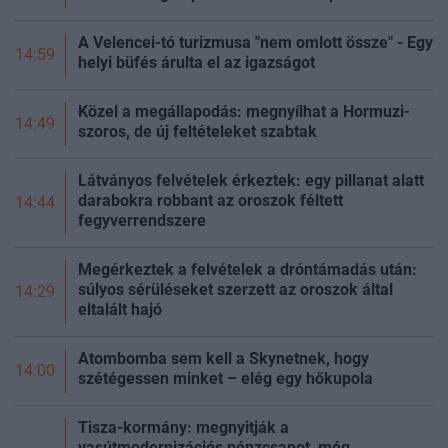
A Velencei-tó turizmusa "nem omlott össze" - Egy
14:59
helyi büfés árulta el az igazságot
Közel a megállapodás: megnyílhat a Hormuzi-
14:49
szoros, de új feltételeket szabtak
Látványos felvételek érkeztek: egy pillanat alatt
darabokra robbant az oroszok féltett
14:44
fegyverrendszere
Megérkeztek a felvételek a dróntámadás után:
súlyos sérüléseket szerzett az oroszok által
14:29
eltalált hajó
Atombomba sem kell a Skynetnek, hogy
14:00
szétégessen minket – elég egy hőkupola
Tisza-kormány: megnyitják a
vasútmodernizációs pénzcsapot, még