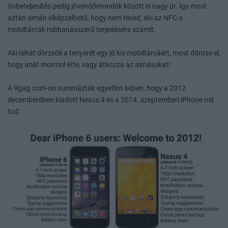
önbeteljesítés pedig jövendőmondók között is nagy úr. Így most
aztán simán elképzelhető, hogy nem téved, aki az NFC-s
mobiltárcák robbanásszerű terjedésére számít.
Aki tehát dörzsöli a tenyerét egy jó kis mobiltárcáért, most döntse el,
hogy imát mormol érte, vagy átkozza az almásokat!
A 9gag.com-on summázták egyetlen képen, hogy a 2012
decemberében kiadott Nexus 4 és a 2014. szeptemberi iPhone mit
tud: