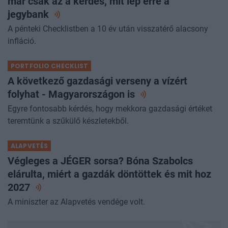
már csak az a kérdés, mit lép erre a
jegybank
A pénteki Checklistben a 10 év után visszatérő alacsony
infláció.
PORTFOLIO CHECKLIST
A következő gazdasági verseny a vízért
folyhat - Magyarországon
is
Egyre fontosabb kérdés, hogy mekkora gazdasági értéket
teremtünk a szűkülő készletekből.
ALAPVETÉS
Végleges a JÉGER sorsa? Bóna Szabolcs
elárulta, miért a gazdák döntöttek és mit hoz
2027
A miniszter az Alapvetés vendége volt.