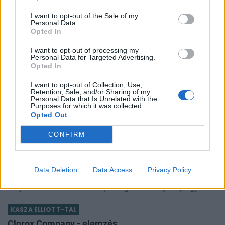
kamathoz képest. De arról sem s
A városok egyik legjobb klímafegyvere a fa, de a
I want to opt-out of the Sale of my
Personal Data.
legtöbb helyen még mindig nem ültetnek eleget
Opted In
A városi hőségnek évente 350 ezren esnek áldozatául. Két
I want to opt-out of processing my
friss kutatás egybehangzó eredménye szerint a fakorona
Personal Data for Targeted Advertising.
akár a városi hőszigethatás felét is semlegesítheti
Opted In
KONYHAKONTROLLING
I want to opt-out of Collection, Use,
Csúcsidőben drágább áram?
Retention, Sale, and/or Sharing of my
Personal Data that Is Unrelated with the
A közgazdaságtannak vannak olyan területei, amik elsőre
Purposes for which it was collected.
felháborítóan hangzanak, de jobban megnézve
Opted Out
összességében jobb kimenethez vezetnek. Az igaz, hogy
CONFIRM
RSM BLOG
némi kellemetlenséggel is járnak. Az
2026-os nyári adóváltozások: fontos változások, de
ez még csak a kezdet
Data Deletion
Data Access
Privacy Policy
Az Országgyűlés 2026. július 28-án elfogadta a
Helyreállítási és Ellenállóképességi Tervhez (RRF), egyes
kormányprogramokhoz és kormányhatározatokhoz
KASZA ELLIOTT-TAL
kapcsolódó adóintézkedésekről, v
Clorox Company - elemzés