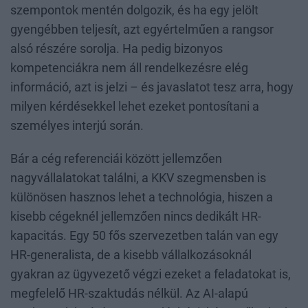
szempontok mentén dolgozik, és ha egy jelölt
gyengébben teljesít, azt egyértelműen a rangsor
alsó részére sorolja. Ha pedig bizonyos
kompetenciákra nem áll rendelkezésre elég
információ, azt is jelzi – és javaslatot tesz arra, hogy
milyen kérdésekkel lehet ezeket pontosítani a
személyes interjú során.
Bár a cég referenciái között jellemzően
nagyvállalatokat találni, a KKV szegmensben is
különösen hasznos lehet a technológia, hiszen a
kisebb cégeknél jellemzően nincs dedikált HR-
kapacitás. Egy 50 fős szervezetben talán van egy
HR-generalista, de a kisebb vállalkozásoknál
gyakran az ügyvezető végzi ezeket a feladatokat is,
megfelelő HR-szaktudás nélkül. Az AI-alapú