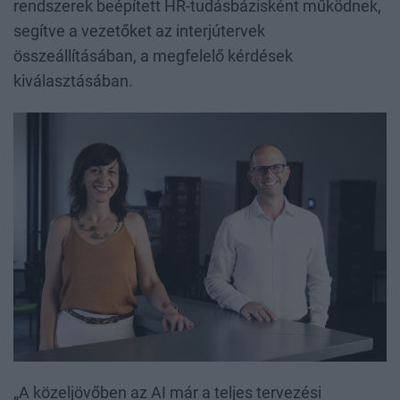
rendszerek beépített HR-tudásbázisként működnek,
segítve a vezetőket az interjútervek
összeállításában, a megfelelő kérdések
kiválasztásában.
„A közeljövőben az AI már a teljes tervezési