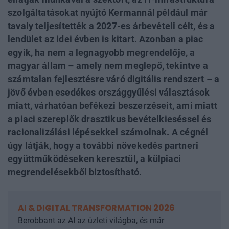
szolgáltatásokat nyújtó Kermannál például már
tavaly teljesítették a 2027-es árbevételi célt, és a
lendület az idei évben is kitart. Azonban a piac
egyik, ha nem a legnagyobb megrendelője, a
magyar állam – amely nem meglepő, tekintve a
számtalan fejlesztésre váró digitális rendszert – a
jövő évben esedékes országgyűlési választások
miatt, várhatóan befékezi beszerzéseit, ami miatt
a piaci szereplők drasztikus bevételkieséssel és
racionalizálási lépésekkel számolnak. A cégnél
úgy látják, hogy a további növekedés partneri
együttműködéseken keresztül, a külpiaci
megrendelésekből biztosítható.
AI & DIGITAL TRANSFORMATION 2026
Berobbant az AI az üzleti világba, és már