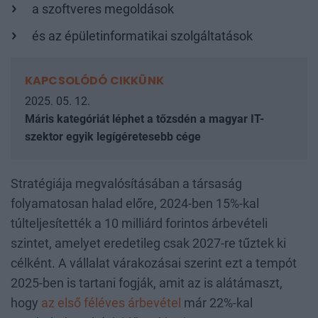
a szoftveres megoldások
és az épületinformatikai szolgáltatások
KAPCSOLÓDÓ CIKKÜNK
2025. 05. 12.
Máris kategóriát léphet a tőzsdén a magyar IT-
szektor egyik legígéretesebb cége
Stratégiája megvalósításában a társaság
folyamatosan halad előre, 2024-ben 15%-kal
túlteljesítették a 10 milliárd forintos árbevételi
szintet, amelyet eredetileg csak 2027-re tűztek ki
célként. A vállalat várakozásai szerint ezt a tempót
2025-ben is tartani fogják, amit az is alátámaszt,
hogy
az első féléves árbevétel
már 22%-kal