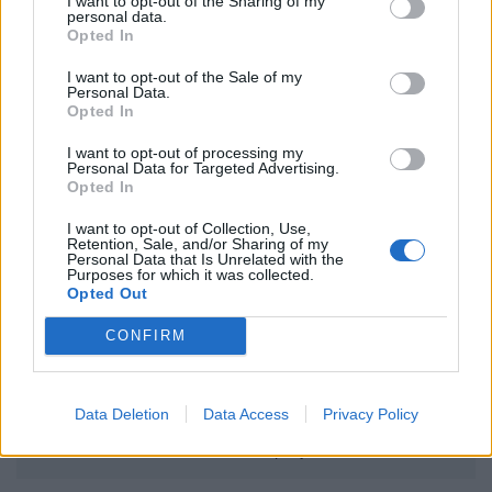
I want to opt-out of the Sharing of my
personal data.
Opted In
– tette hozzá
a másik alapító, Holics András
, aki
I want to opt-out of the Sale of my
ügyvezetői feladatokat is ellát.
Personal Data.
Opted In
I want to opt-out of processing my
Personal Data for Targeted Advertising.
Opted In
I want to opt-out of Collection, Use,
Retention, Sale, and/or Sharing of my
Personal Data that Is Unrelated with the
Purposes for which it was collected.
Opted Out
CONFIRM
Data Deletion
Data Access
Privacy Policy
Holics András, az Indivizo másik alapítója.