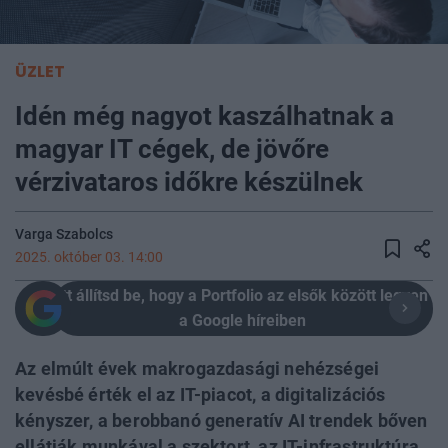
ÜZLET
Idén még nagyot kaszálhatnak a
magyar IT cégek, de jövőre
vérzivataros időkre készülnek
Varga Szabolcs
2025. október 03. 14:00
Itt állítsd be, hogy a Portfolio az elsők között legyen
a Google híreiben
Az elmúlt évek makrogazdasági nehézségei
kevésbé érték el az IT-piacot, a digitalizációs
kényszer, a berobbanó generatív AI trendek bőven
ellátják munkával a szektort, az IT-infrastruktúra