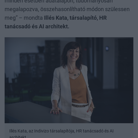
minden esetben adatalapon, tudományosan
megalapozva, összehasonlítható módon szülessen
meg” – mondta
Illés Kata, társalapító, HR
tanácsadó és AI architekt.
Illés Kata, az Indivizo társalapítója, HR tanácsadó és AI
architekt