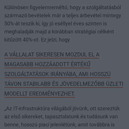
Különösen figyelemreméltó, hogy a szolgáltatásból
származó bevételek már a teljes árbevétel mintegy
50%-át teszik ki, így jó eséllyel éves szinten is
meghaladják majd a korábban stratégiai célként
kitűzött 40%-ot. Ez jelzi, hogy
A VÁLLALAT SIKERESEN MOZDUL EL A
MAGASABB HOZZÁADOTT ÉRTÉKŰ
SZOLGÁLTATÁSOK IRÁNYÁBA, AMI HOSSZÚ
TÁVON STABILABB ÉS JÖVEDELMEZŐBB ÜZLETI
MODELLT EREDMÉNYEZHET.
„Az IT-infrastruktúra világából jövünk, ott szereztük
az első sikereket, tapasztalatunk és tudásunk van
benne, hosszú piaci jelenlétünk, amit továbbra is