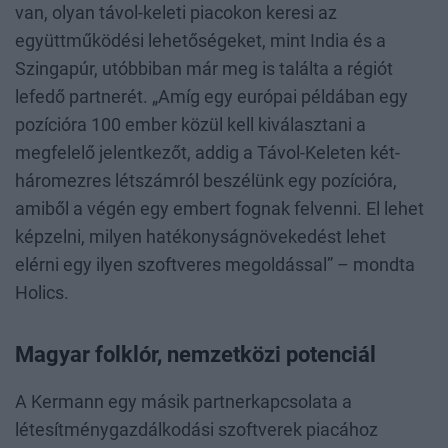
van, olyan távol-keleti piacokon keresi az
együttműködési lehetőségeket, mint India és a
Szingapúr, utóbbiban már meg is találta a régiót
lefedő partnerét. „Amíg egy európai példában egy
pozícióra 100 ember közül kell kiválasztani a
megfelelő jelentkezőt, addig a Távol-Keleten két-
háromezres létszámról beszélünk egy pozícióra,
amiből a végén egy embert fognak felvenni. El lehet
képzelni, milyen hatékonyságnövekedést lehet
elérni egy ilyen szoftveres megoldással” – mondta
Holics.
Magyar folklór, nemzetközi potenciál
A Kermann egy másik partnerkapcsolata a
létesítménygazdálkodási szoftverek piacához