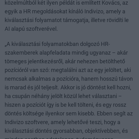
közelmúltból két ilyen példát is említett Kovács, az
egyik a HR megoldásokat kínáló Indivizo, amely a
kiválasztási folyamatot támogatja, illetve rövidíti le
AI alapú szoftverével.
„A kiválasztási folyamatokban dolgozó HR-
szakemberek alapfeladata mindig ugyanaz – akár
tömeges jelentkezésről, akár nehezen betölthető
pozícióról van szó: megtalálni azt az egy jelöltet, aki
nemcsak alkalmas a pozícióra, hanem hosszú távon
is marad és jól teljesít. Akkor is jó döntést kell hozni,
ha csupán néhány jelölt közül lehet választani –
hiszen a pozíciót így is be kell tölteni, és egy rossz
döntés költsége ilyenkor sem kisebb. Ebben segít az
Indivizo szoftvere, amely lehetővé teszi, hogy a
kiválasztási döntés gyorsabban, objektívebben, és