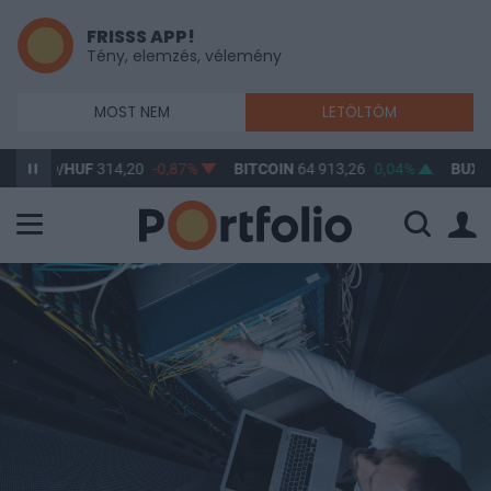
FRISSS APP!
Tény, elemzés, vélemény
MOST NEM
LETÖLTÖM
SD/HUF
314,20
-0,87%
BITCOIN
64 913,26
0,04%
BUX
148 63