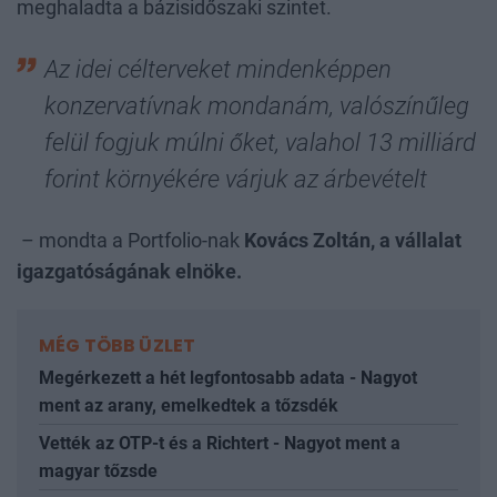
meghaladta a bázisidőszaki szintet.
Az idei célterveket mindenképpen
konzervatívnak mondanám, valószínűleg
felül fogjuk múlni őket, valahol 13 milliárd
forint környékére várjuk az árbevételt
– mondta a Portfolio-nak
Kovács Zoltán, a vállalat
igazgatóságának elnöke.
MÉG TÖBB ÜZLET
Megérkezett a hét legfontosabb adata - Nagyot
ment az arany, emelkedtek a tőzsdék
Vették az OTP-t és a Richtert - Nagyot ment a
magyar tőzsde