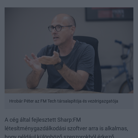
Hrobár Péter az FM Tech társalapítója és vezérigazgatója
A cég által fejlesztett Sharp:FM
létesítménygazdálkodási szoftver arra is alkalmas,
hogy például különböző szenzorokból érkező