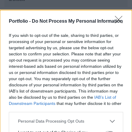
10 nap alatt tűnik el a jó jelölt a piacról
Portfolio -
Do Not Process My Personal Information
A gyakorlatban ez úgy néz ki, hogy a jelöltek az
If you wish to opt-out of the sale, sharing to third parties, or
processing of your personal or sensitive information for
automatizált videóinterjú kérdéseire, valamint a
targeted advertising by us, please use the below opt-out
szakmai, és akár játékos tesztekre és szituációs
section to confirm your selection. Please note that after your
feladatokra adott válaszait a mesterséges
opt-out request is processed you may continue seeing
interest-based ads based on personal information utilized by
intelligencia elemzi, majd ezek alapján rangsort állít
us or personal information disclosed to third parties prior to
fel. Így egy 150–200 fős jelentkezői körből néhány
your opt-out. You may separately opt-out of the further
perc alatt kiválasztható az a top 5–10 jelölt, akiket
disclosure of your personal information by third parties on the
IAB’s list of downstream participants. This information may
valóban érdemes személyesen is meghallgatni.
also be disclosed by us to third parties on the
IAB’s List of
Downstream Participants
that may further disclose it to other
Ez az előre kiértékelt lista önmagában
third parties.
hihetetlen nagy hatékonyságnövekedést
Personal Data Processing Opt Outs
jelent