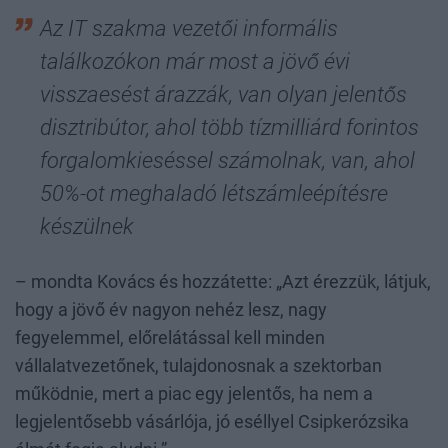
Az IT szakma vezetői informális
találkozókon már most a jövő évi
visszaesést árazzák, van olyan jelentős
disztribútor, ahol több tízmilliárd forintos
forgalomkieséssel számolnak, van, ahol
50%-ot meghaladó létszámleépítésre
készülnek
– mondta Kovács és hozzátette: „Azt érezzük, látjuk,
hogy a jövő év nagyon nehéz lesz, nagy
fegyelemmel, előrelátással kell minden
vállalatvezetőnek, tulajdonosnak a szektorban
működnie, mert a piac egy jelentős, ha nem a
legjelentősebb vásárlója, jó eséllyel Csipkerózsika