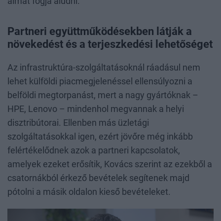
álmát fogja aludni.”
Partneri együttműködésekben látják a
növekedést és a terjeszkedési lehetőséget
Az infrastruktúra-szolgáltatásoknál ráadásul nem
lehet külföldi piacmegjelenéssel ellensúlyozni a
belföldi megtorpanást, mert a nagy gyártóknak –
HPE, Lenovo – mindenhol megvannak a helyi
disztribútorai. Ellenben más üzletági
szolgáltatásokkal igen, ezért jövőre még inkább
felértékelődnek azok a partneri kapcsolatok,
amelyek ezeket erősítik, Kovács szerint az ezekből a
csatornákból érkező bevételek segítenek majd
pótolni a másik oldalon kieső bevételeket.