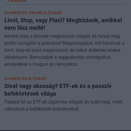
TRADER
DÍJMENTES ONLINE ELŐADÁS
Limit, Stop, vagy Piaci? Megbízások, amikkel
nem lősz mellé!
Ismerd meg a tőzsdei megbízások világát, és tanulj meg
profin navigálni a piacokon! Megvizsgáljuk, mit takarnak a
limit, stop és piaci megbízások, és mikor érdemes ezeket
alkalmazni. Bemutatjuk a leggyakoribb stratégiákat,
amelyekkel a magyar és nemzetköz
DÍJMENTES ELŐADÁS
Divat vagy okosság? ETF-ek és a passzív
befektetések világa
Fedezd fel az ETF-ek izgalmas világát, és tudd meg, miért
válhatnak a befektetők kedvenceivé!