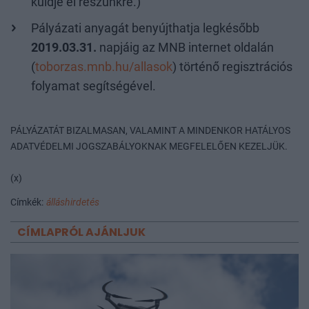
küldje el részünkre.)
Pályázati anyagát benyújthatja legkésőbb
2019.03.31.
napjáig az MNB internet oldalán
(
toborzas.mnb.hu/allasok
) történő regisztrációs
folyamat segítségével.
PÁLYÁZATÁT BIZALMASAN, VALAMINT A MINDENKOR HATÁLYOS
ADATVÉDELMI JOGSZABÁLYOKNAK MEGFELELŐEN KEZELJÜK.
(x)
Címkék:
álláshirdetés
CÍMLAPRÓL AJÁNLJUK