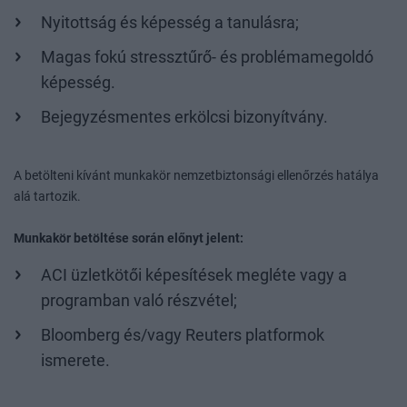
Nyitottság és képesség a tanulásra;
Magas fokú stressztűrő- és problémamegoldó
képesség.
Bejegyzésmentes erkölcsi bizonyítvány.
A betölteni kívánt munkakör nemzetbiztonsági ellenőrzés hatálya
alá tartozik.
Munkakör betöltése során előnyt jelent:
ACI üzletkötői képesítések megléte vagy a
programban való részvétel;
Bloomberg és/vagy Reuters platformok
ismerete.