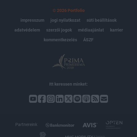
© 2026 Portfolio
impresszum
jogi nyilatkozat
süti beállítások
adatvédelem
szerzői jogok
médiaajánlat
karrier
kommentkezelés
ÁSZF
Itt keressen minket:
Partnereink