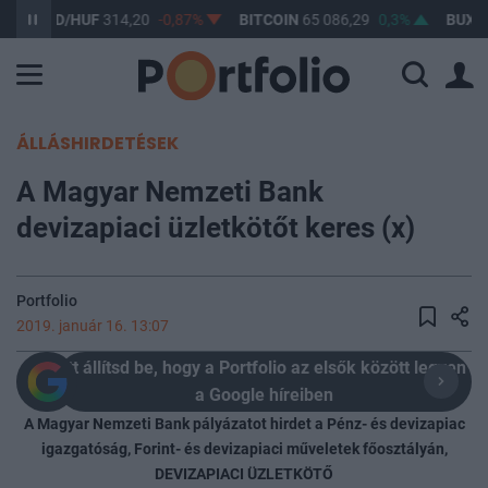
USD/HUF
314,20
-0,87%
BITCOIN
65 086,29
0,3%
BUX
148 63
ÁLLÁSHIRDETÉSEK
A Magyar Nemzeti Bank
devizapiaci üzletkötőt keres (x)
Portfolio
2019. január 16. 13:07
Itt állítsd be, hogy a Portfolio az elsők között legyen
a Google híreiben
A Magyar Nemzeti Bank pályázatot hirdet a Pénz- és devizapiac
igazgatóság, Forint- és devizapiaci műveletek főosztályán,
DEVIZAPIACI ÜZLETKÖTŐ