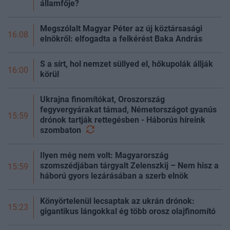
államfője?
Megszólalt Magyar Péter az új köztársasági
16:08
elnökről: elfogadta a felkérést Baka András
S a sírt, hol nemzet süllyed el, hőkupolák állják
16:00
körül
Ukrajna finomítókat, Oroszország
fegyvergyárakat támad, Németországot gyanús
15:59
drónok tartják rettegésben - Háborús híreink
szombaton
Ilyen még nem volt: Magyarország
szomszédjában tárgyalt Zelenszkij – Nem hisz a
15:59
háború gyors lezárásában a szerb elnök
Könyörtelenül lecsaptak az ukrán drónok:
15:23
gigantikus lángokkal ég több orosz olajfinomító