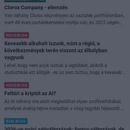
némi kellemetlenséggel is járnak. Az
Clorox Company - elemzés
Van néhány Clorox részvényem az osztalék portfóliómban,
mert 48 éves osztalékemelési múltja van, és 2025 végén
úgy láttam, hogy jó áron meg tudom venni ezt a majdnem
HOLDBLOG
dividend king-et. Azt
Kevesebb alkoholt iszunk, mint a régió, a
következmények terén viszont az élbolyban
vagyunk
Lehet, hogy nem azok isznak a legtöbbet, akikről a
statisztikák ezt állítják - és az sem biztos, hogy a kevesebb
elfogyasztott alkohol kisebb társadalmi kárral... The post
HOLDBLOG
Kevesebb alkoholt iszunk
Feltöri a kriptót az AI?
Az AI néhány óra alatt megtalálhat olyan szoftverhibákat,
amelyek évekig rejtve maradtak a világ legjobb fejlesztői és
biztonsági szakemberei előtt. A kriptovilágban ennek
RSM BLOG
különösen nagy...
2026-os nyári adóváltozások: fontos változások, de