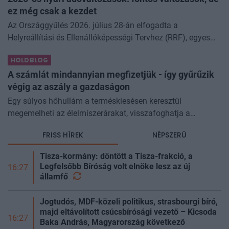
ez még csak a kezdet
Az Országgyűlés 2026. július 28-án elfogadta a
Helyreállítási és Ellenállóképességi Tervhez (RRF), egyes
kormányprogramokhoz és kormányhatározatokhoz
HOLDBLOG
kapcsolódó adóintézkedésekről, v
A számlát mindannyian megfizetjük - így gyűrűzik
végig az aszály a gazdaságon
Egy súlyos hőhullám a terméskiesésen keresztül
megemelheti az élelmiszerárakat, visszafoghatja a
gazdasági növekedést, ronthatja a termelékenységet, sőt
FRISS HÍREK
NÉPSZERŰ
még az állam finanszírozását is m
Tisza-kormány: döntött a Tisza-frakció, a
Legfelsőbb Bíróság volt elnöke lesz az új
16:27
államfő
Jogtudós, MDF-közeli politikus, strasbourgi bíró,
majd eltávolított csúcsbírósági vezető – Kicsoda
16:27
Baka András, Magyarország következő