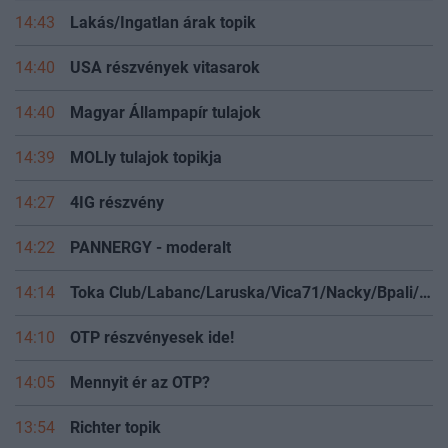
14:43
Lakás/Ingatlan árak topik
14:40
USA részvények vitasarok
14:40
Magyar Állampapír tulajok
14:39
MOLly tulajok topikja
14:27
4IG részvény
14:22
PANNERGY - moderalt
14:14
Toka Club/Labanc/Laruska/Vica71/Nacky/Bpali/Oldrider/Josefernando/Mcbull/Kawaszabi
14:10
OTP részvényesek ide!
14:05
Mennyit ér az OTP?
13:54
Richter topik