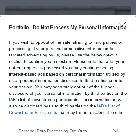
Portfolio -
Do Not Process My Personal Information
If you wish to opt-out of the sale, sharing to third parties, or
processing of your personal or sensitive information for
targeted advertising by us, please use the below opt-out
section to confirm your selection. Please note that after your
opt-out request is processed you may continue seeing
interest-based ads based on personal information utilized by
us or personal information disclosed to third parties prior to
GAZDASÁG
your opt-out. You may separately opt-out of the further
Baka Andrást jelöli a Tisza-frakció
disclosure of your personal information by third parties on the
köztársasági elnöknek - Mutatjuk, mennyire
IAB’s list of downstream participants. This information may
felel meg az elvárásoknak
also be disclosed by us to third parties on the
IAB’s List of
Downstream Participants
that may further disclose it to other
A Legfelsőbb Bíróság korábbi elnökét kedden választják
third parties.
meg Magyarország nyolcadik köztársasági elnökévé.
PORTFOLIO BLOGGER
Personal Data Processing Opt Outs