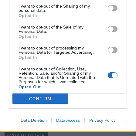
I want to opt-out of the Sharing of my
BANKMONITOR
personal data.
Opted In
Otthon Start: visszaszáll a kamatversenybe az
UniCredit Bank
I want to opt-out of the Sale of my
Personal Data.
Augusztus 10-tól 2,89 százalékos kamat mellett kínálja az
Opted In
Otthon Start hitelt az UniCredit Bank, ez jelentős
megtakarítást jelenthet a standard évi 3 százalékos
I want to opt-out of processing my
Personal Data for Targeted Advertising.
CHIKANSPLANET
kamathoz képest. De arról sem s
Opted In
A városok egyik legjobb klímafegyvere a fa, de a
legtöbb helyen még mindig nem ültetnek eleget
I want to opt-out of Collection, Use,
Retention, Sale, and/or Sharing of my
A városi hőségnek évente 350 ezren esnek áldozatául. Két
Personal Data that Is Unrelated with the
Purposes for which it was collected.
friss kutatás egybehangzó eredménye szerint a fakorona
Opted Out
akár a városi hőszigethatás felét is semlegesítheti
KONYHAKONTROLLING
CONFIRM
Csúcsidőben drágább áram?
A közgazdaságtannak vannak olyan területei, amik elsőre
Data Deletion
Data Access
Privacy Policy
felháborítóan hangzanak, de jobban megnézve
összességében jobb kimenethez vezetnek. Az igaz, hogy
KASZA ELLIOTT-TAL