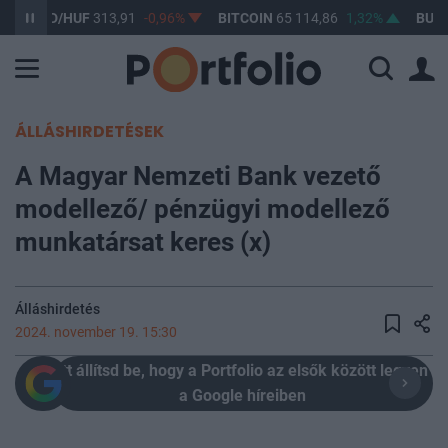
USD/HUF
313,91
-0,96%
BITCOIN
65 114,86
1,32%
BUX
148 2
ÁLLÁSHIRDETÉSEK
A Magyar Nemzeti Bank vezető
modellező/ pénzügyi modellező
munkatársat keres (x)
Álláshirdetés
2024. november 19. 15:30
Itt állítsd be, hogy a Portfolio az elsők között legyen
a Google híreiben