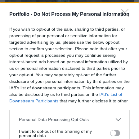
Portfolio -
Do Not Process My Personal Information
GAZDASÁG
"Ez volt az utolsó leghidegebb nyár" - Így
If you wish to opt-out of the sale, sharing to third parties, or
vészelték át az év legforróbb napját a
processing of your personal or sensitive information for
targeted advertising by us, please use the below opt-out
budapestiek
section to confirm your selection. Please note that after your
Agusztus 5-én és 6-án tetőzött a nyár legerősebb
opt-out request is processed you may continue seeing
hőhulláma.
interest-based ads based on personal information utilized by
us or personal information disclosed to third parties prior to
your opt-out. You may separately opt-out of the further
disclosure of your personal information by third parties on the
IAB’s list of downstream participants. This information may
also be disclosed by us to third parties on the
IAB’s List of
Downstream Participants
that may further disclose it to other
third parties.
Personal Data Processing Opt Outs
I want to opt-out of the Sharing of my
personal data.