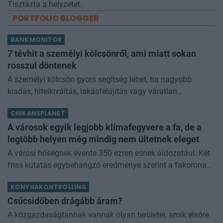
Tisztázta a helyzetet.
PORTFOLIO BLOGGER
BANKMONITOR
7 tévhit a személyi kölcsönről, ami miatt sokan
rosszul döntenek
A személyi kölcsön gyors segítség lehet, ha nagyobb
kiadás, hitelkiváltás, lakásfelújítás vagy váratlan
élethelyzet miatt pénzre van szükséged. De sokan még
CHIKANSPLANET
mindig tévhitek alapján dön
A városok egyik legjobb klímafegyvere a fa, de a
legtöbb helyen még mindig nem ültetnek eleget
A városi hőségnek évente 350 ezren esnek áldozatául. Két
friss kutatás egybehangzó eredménye szerint a fakorona
akár a városi hőszigethatás felét is semlegesítheti
KONYHAKONTROLLING
Csúcsidőben drágább áram?
A közgazdaságtannak vannak olyan területei, amik elsőre