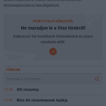
Szűcs Róberttel, a villányi Jammertal Borbirtok
társtulajdonosával beszélgettünk.
PORTFOLIO HÍRLEVÉL
Ne maradjon le a friss hírekről!
Iratkozzon fel mobilbarát hírleveleinkre és járjon
mindenki előtt.
FÓRUM
13:43
4IG részvény
13:41
Wizz Air részvényesek topikja