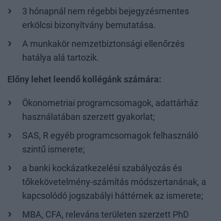
3 hónapnál nem régebbi bejegyzésmentes
erkölcsi bizonyítvány bemutatása.
A munkakör nemzetbiztonsági ellenőrzés
hatálya alá tartozik.
Előny lehet leendő kollégánk számára:
Ökonometriai programcsomagok, adattárház
használatában szerzett gyakorlat;
SAS, R egyéb programcsomagok felhasználó
szintű ismerete;
a banki kockázatkezelési szabályozás és
tőkekövetelmény-számítás módszertanának, a
kapcsolódó jogszabályi háttérnek az ismerete;
MBA, CFA, releváns területen szerzett PhD