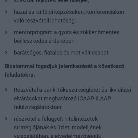
szakmai fejlődési lehetőségek;
hazai és külföldi képzéseken, konferenciákon
való részvételi lehetőség;
mentorprogram a gyors és zökkenőmentes
beilleszkedés érdekében
barátságos, fiatalos és motivált csapat.
Bizalommal fogadjuk jelentkezését a következő
feladatokra:
Részvétel a banki tőkeszükségletet és likviditási
elvárásokat meghatározó ICAAP-ILAAP
felülvizsgálatokban;
részvétel a felügyelt hitelintézetek
stratégiájának és üzleti modelljének
vizsgálatában, a jövedelmezőségük