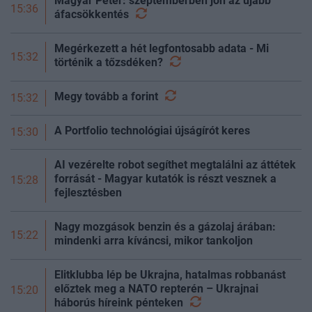
Magyar Péter: szeptemberben jön az újabb
15:36
áfacsökkentés
Megérkezett a hét legfontosabb adata - Mi
15:32
történik a
tőzsdéken?
Megy tovább a
forint
15:32
A Portfolio technológiai újságírót keres
15:30
AI vezérelte robot segíthet megtalálni az áttétek
forrását - Magyar kutatók is részt vesznek a
15:28
fejlesztésben
Nagy mozgások benzin és a gázolaj árában:
15:22
mindenki arra kíváncsi, mikor tankoljon
Elitklubba lép be Ukrajna, hatalmas robbanást
előztek meg a NATO repterén – Ukrajnai
15:20
háborús híreink
pénteken