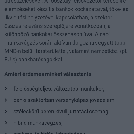
stresszelésével. A főosztály felsővezetői kérésekre
elemzéseket készít a bankok kockázataival, tőke- és
likviditási helyzetével kapcsolatban, a szektor
összes releváns szereplőjére vonatkozóan, a
különböző bankokat összehasonlítva. A napi
munkavégzés során aktívan dolgoznak együtt több
MNB-n belüli társterülettel, valamint nemzetközi (pl.
EU-s) bankhatóságokkal.
Amiért érdemes minket választania:
felelősségteljes, változatos munkakör;
banki szektorban versenyképes jövedelem;
széleskörű béren kívüli juttatási csomag;
hibrid munkavégzés;