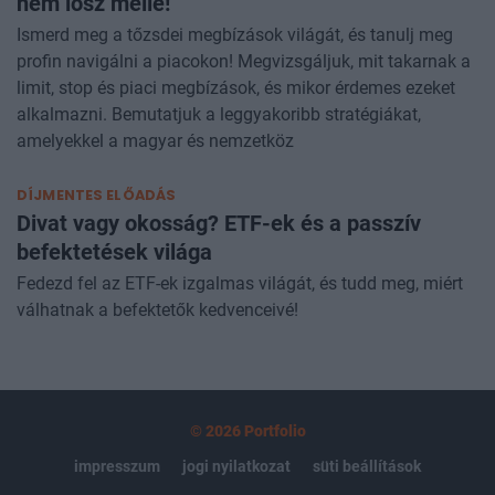
nem lősz mellé!
Ismerd meg a tőzsdei megbízások világát, és tanulj meg
profin navigálni a piacokon! Megvizsgáljuk, mit takarnak a
limit, stop és piaci megbízások, és mikor érdemes ezeket
alkalmazni. Bemutatjuk a leggyakoribb stratégiákat,
amelyekkel a magyar és nemzetköz
DÍJMENTES ELŐADÁS
Divat vagy okosság? ETF-ek és a passzív
befektetések világa
Fedezd fel az ETF-ek izgalmas világát, és tudd meg, miért
válhatnak a befektetők kedvenceivé!
© 2026 Portfolio
impresszum
jogi nyilatkozat
süti beállítások