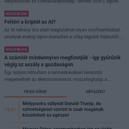
Helyreállítási és Ellenállóképességi Tervhez (RRF), egyes
kormányprogramokhoz és kormányhatározatokhoz
HOLDBLOG
kapcsolódó adóintézkedésekről, v
Feltöri a kriptót az AI?
Az AI néhány óra alatt megtalálhat olyan szoftverhibákat,
amelyek évekig rejtve maradtak a világ legjobb fejlesztői és
biztonsági szakemberei előtt. A kriptovilágban ennek
HOLDBLOG
különösen nagy...
A számlát mindannyian megfizetjük - így gyűrűzik
végig az aszály a gazdaságon
Egy súlyos hőhullám a terméskiesésen keresztül
megemelheti az élelmiszerárakat, visszafoghatja a
gazdasági növekedést, ronthatja a termelékenységet, sőt
FRISS HÍREK
NÉPSZERŰ
még az állam finanszírozását is m
Mélypontra süllyedt Donald Trump, de
szövetségesei szerint is csak magának
15:41
köszönheti az egészet