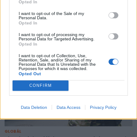
Opted In
GLOBÁL
I want to opt-out of the Sale of my
Védelmi paktumot kötött az iszlám világ
Personal Data.
Opted In
három legerősebb hadereje - Most lehet
igazán nagy bajban Teherán?
I want to opt-out of processing my
Personal Data for Targeted Advertising.
Hivatalosan nem az iráni agresszió miatt.
Opted In
I want to opt-out of Collection, Use,
Retention, Sale, and/or Sharing of my
Personal Data that Is Unrelated with the
Purposes for which it was collected.
Opted Out
CONFIRM
Data Deletion
Data Access
Privacy Policy
GLOBÁL