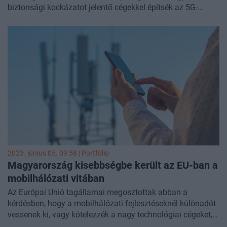
biztonsági kockázatot jelentő cégekkel építsék az 5G-
hálózatokat - írja az ügyet ismerő forrásokra hivatkozva a
Financial Times
. Ez a tilalom a Huawei kínai távközlési
csoportot is érintené, amellyel kapcsolatban a múltban
számos alkalommal merültek már fel biztonsági aggályok.
A tárgyalásokra állítólag azért kerül sor, mert Brüsszelben
egyre nagyobb az aggodalom amiatt, hogy egyes nemzeti
kormányok csak megkésve foglalkoznának ezzel a
kérdéskörrel.
2023. június 05. 09:58 | Portfolio
Magyarország kisebbségbe került az EU-ban a
mobilhálózati vitában
Az Európai Unió tagállamai megosztottak abban a
kérdésben, hogy a mobilhálózati fejlesztéseknél különadót
vessenek ki, vagy kötelezzék a nagy technológiai cégeket,
hogy segítsék a beruházások finanszírozását.