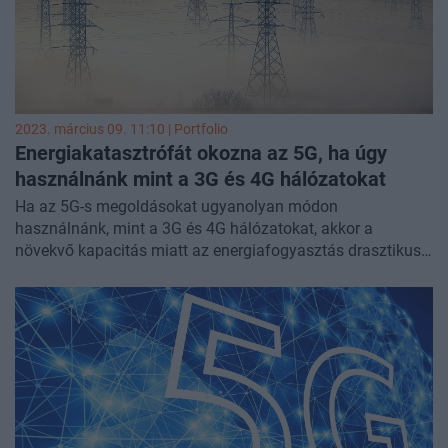
2023. március 09. 11:10 | Portfolio
Energiakatasztrófát okozna az 5G, ha úgy
használnánk mint a 3G és 4G hálózatokat
Ha az 5G-s megoldásokat ugyanolyan módon
használnánk, mint a 3G és 4G hálózatokat, akkor a
növekvő kapacitás miatt az energiafogyasztás drasztikus
emelkedése következne be. Egyes szolgáltatók akár
kétszeres növekedéssel is számíthatnának, ami a jelenlegi
energiapiaci helyzetben különösen érzékenyen érintené
őket és a fogyasztókat egyaránt. Az 5G azonban – ha
megfelelő körültekintéssel alkalmazzák – az
energiafogyasztás jelentős csökkentését teszi lehetővé,
derül ki az Ericsson kutatásaiból. A vállalat tavaly egy
olyan tesztprojektről is beszámolt, amelynek során