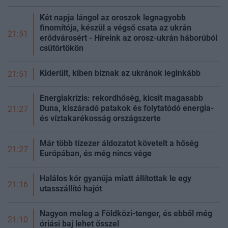
Két napja lángol az oroszok legnagyobb
finomítója, készül a végső csata az ukrán
21:51
erődvárosért - Híreink az orosz-ukrán háborúból
csütörtökön
Kiderült, kiben bíznak az ukránok leginkább
21:51
Energiakrízis: rekordhőség, kicsit magasabb
Duna, kiszáradó patakok és folytatódó energia-
21:27
és víztakarékosság
országszerte
Már több tízezer áldozatot követelt a hőség
21:27
Európában, és még nincs vége
Halálos kór gyanúja miatt állítottak le egy
21:16
utasszállító hajót
Nagyon meleg a Földközi-tenger, és ebből még
21:10
óriási baj lehet ősszel