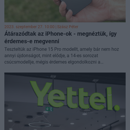
2023. szeptember 27. 10:00 |
Szász Péter
Átárazódtak az iPhone-ok - megnéztük, így
érdemes-e megvenni
Teszteltük az iPhone 15 Pro modellt, amely bár nem hoz
annyi újdonságot, mint elődje, a 14-es sorozat
csúcsmodellje, mégis érdemes elgondolkozni a
megvásárlásán - már ha az ember nem sajnál egy havi
magyar átlagbérnél is többet kiadni egy telefonért. A drága
telefon azonban lehetne még drágább: a forint erősödése
miatt most tulajdonképpen egész baráti lett az ára. Ha
mégis sok az 500 ezer forintos induló összeg, akkor
érdemes figyelni, hogy az árcsökkenés hogy kényszeríti a
magyar viszonteladókat a náluk lévő, régebbi
készülékekből álló készletek akciózására.