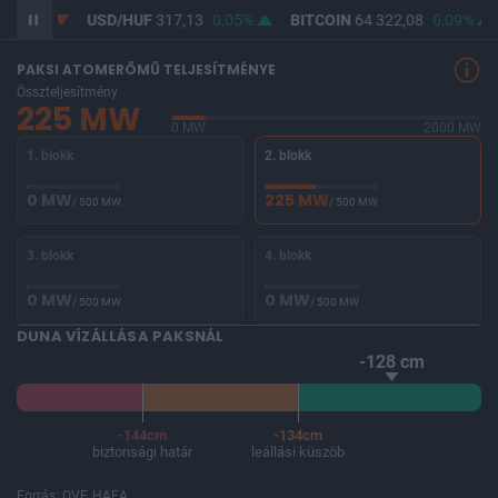
USD/HUF
317,13
0,05%
BITCOIN
64 322,08
0,09%
BUX
146 
PAKSI ATOMERŐMŰ TELJESÍTMÉNYE
Összteljesítmény
225 MW
0 MW
2000 MW
1. blokk
2. blokk
0 MW
225 MW
/ 500 MW
/ 500 MW
3. blokk
4. blokk
0 MW
0 MW
/ 500 MW
/ 500 MW
DUNA VÍZÁLLÁSA PAKSNÁL
-128 cm
-144cm
-134cm
biztonsági határ
leállási küszöb
Forrás: OVF, HAEA