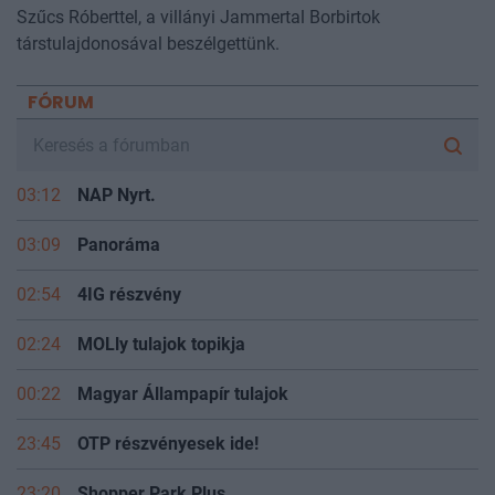
Szűcs Róberttel, a villányi Jammertal Borbirtok
társtulajdonosával beszélgettünk.
FÓRUM
03:12
NAP Nyrt.
03:09
Panoráma
02:54
4IG részvény
02:24
MOLly tulajok topikja
00:22
Magyar Állampapír tulajok
23:45
OTP részvényesek ide!
23:20
Shopper Park Plus