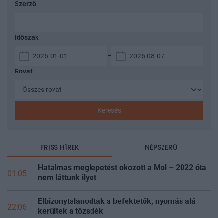
Szerző
Időszak
–
Rovat
Keresés
FRISS HÍREK
NÉPSZERŰ
Hatalmas meglepetést okozott a Mol – 2022 óta
01:05
nem láttunk ilyet
Elbizonytalanodtak a befektetők, nyomás alá
22:06
kerültek a
tőzsdék