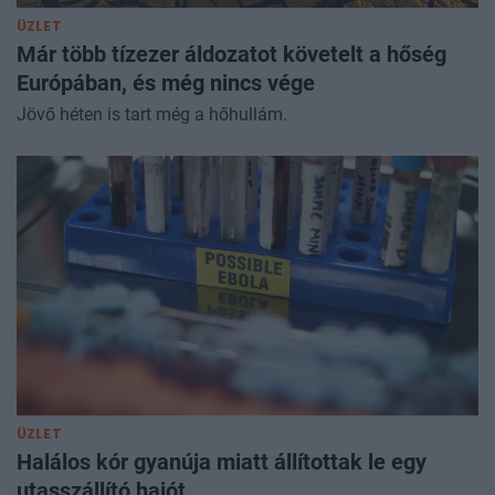
ÜZLET
Már több tízezer áldozatot követelt a hőség
Európában, és még nincs vége
Jövő héten is tart még a hőhullám.
ÜZLET
Halálos kór gyanúja miatt állítottak le egy
utasszállító hajót