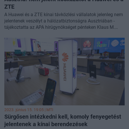
ZTE
A Huawei és a ZTE kínai távközlési vállalatok jelenleg nem
jelentenek veszélyt a hálózatbiztonságra Ausztriában -
tájékoztatta az APA hírügynökséget pénteken Klaus M.
Steinmaurer, az RTR osztrák műsorszórási és távközlési
hatóság (Rundfunk und Telekom Regulierungs GmbH)
távközlési és postaügyi igazgatója.
2023. június 15. 19:05 |
MTI
Sürgősen intézkedni kell, komoly fenyegetést
jelentenek a kínai berendezések