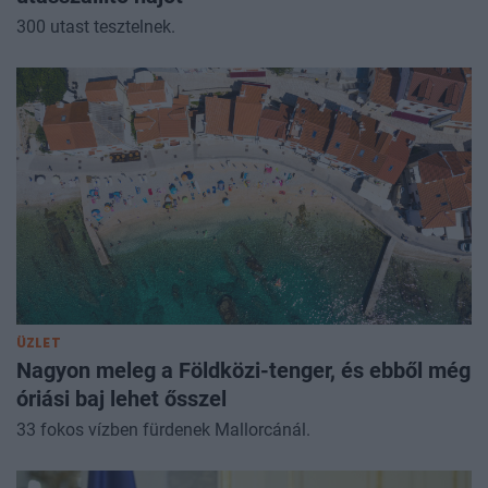
300 utast tesztelnek.
ÜZLET
Nagyon meleg a Földközi-tenger, és ebből még
óriási baj lehet ősszel
33 fokos vízben fürdenek Mallorcánál.