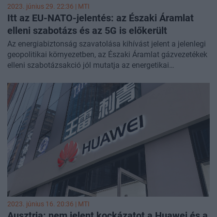
2023. június 29. 22:36 |
MTI
Itt az EU-NATO-jelentés: az Északi Áramlat
elleni szabotázs és az 5G is előkerült
Az energiabiztonság szavatolása kihívást jelent a jelenlegi
geopolitikai környezetben, az Északi Áramlat gázvezetékek
elleni szabotázsakció jól mutatja az energetikai
infrastruktúra sebezhetőségét - közölte jelentésében a
kritikus infrastruktúrák ellenállóképességét vizsgáló EU-
NATO munkacsoport csütörtökön.
2023. június 16. 20:36 |
MTI
Ausztria: nem jelent kockázatot a Huawei és a