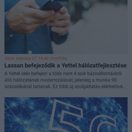
használatos leggyorsabb, 3,5 GHz-es megoldáshoz képest.
2024. március 27. 10:49 | Portfolio
Lassan befejeződik a Yettel hálózatfejlesztése
A Yettel idén befejezi a több mint 4 ezer bázisállomásból
álló hálózatának modernizálását, jelenleg a munka 90
százalékánál tartanak. Ez több új szolgáltatás elérhetővé
tételére nyitott lehetőséget - mondta Koller György, a Yettel
műszaki vezérigazgató-helyettese annak apropóján, hogy
1994. március 26-án, 30 évvel ezelőtt indította a Yettel az
első kereskedelmi GSM szolgáltatást Magyarországon,
akkor még Pannon GSM néven.