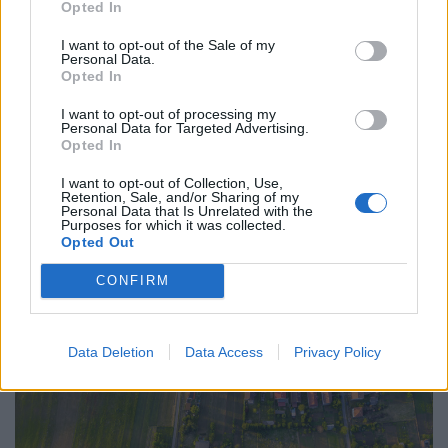
infrastruktúra szolgáltatásokban és mennyire fáj az
Opted In
energiaválság az adatközpontokat is üzemeltető
I want to opt-out of the Sale of my
társaságnak.
Personal Data.
Opted In
I want to opt-out of processing my
Personal Data for Targeted Advertising.
Opted In
2023. április 18. 10:02 | Portfolio
I want to opt-out of Collection, Use,
Retention, Sale, and/or Sharing of my
Lekapcsolják Magyarországon a 3G
Personal Data that Is Unrelated with the
Purposes for which it was collected.
hálózatokat a mobilszolgáltatók, de ez már
Opted Out
senkit sem érdekel
CONFIRM
Március 31-én véget ért a Nemzeti Média- és Hírközlési
Hatóság (NMHH) mobilkészülék-csere támogatási
programja, melynek keretében a hatóság összesen 4,2
milliárd forint értékben támogatta az elavult, 2G- és 3G-
Data Deletion
Data Access
Privacy Policy
hálózaton működő telefonok cseréjét. A készülékcsere-
programmal a 3G-hálózatok zökkenőmentes kivezetését
kívánta támogatni a hatóság.