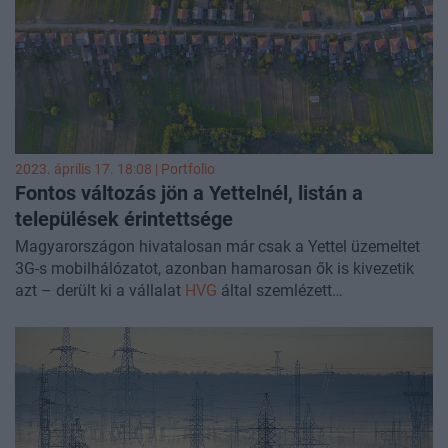
2023. április 17. 18:08 | Portfolio
Fontos változás jön a Yettelnél, listán a
települések érintettsége
Magyarországon hivatalosan már csak a Yettel üzemeltet
3G-s mobilhálózatot, azonban hamarosan ők is kivezetik
azt – derült ki a vállalat
HVG
által szemlézett
tájékoztatójából. A Yettel egy listát is megosztott, amelyen
településeként látható, hogyan áll a 3G kivezetése.