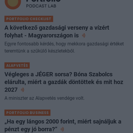
PORTFOLIO CHECKLIST
A következő gazdasági verseny a vízért
folyhat - Magyarországon
is
Egyre fontosabb kérdés, hogy mekkora gazdasági értéket
teremtünk a szűkülő készletekből.
ALAPVETÉS
Végleges a JÉGER sorsa? Bóna Szabolcs
elárulta, miért a gazdák döntöttek és mit hoz
2027
A miniszter az Alapvetés vendége volt.
PORTFOLIO BUSINESS
„Ha egy lángos 2000 forint, miért sajnáljuk a
pénzt egy jó
borra?”