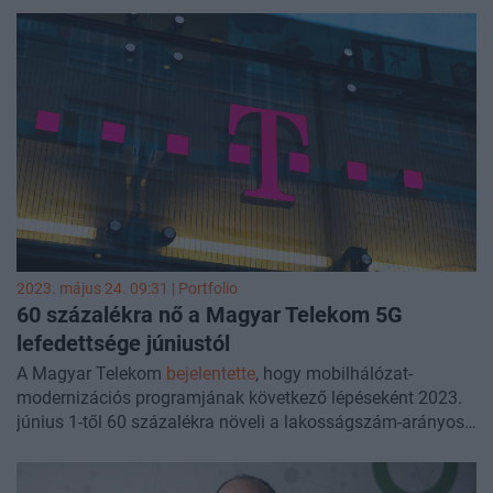
Magyarország szerint ezeknek a cégeknek is fizetni kellene,
de a Németország vezette ellentábor nem támogatja az
ötletet.
2023. május 24. 09:31 | Portfolio
60 százalékra nő a Magyar Telekom 5G
lefedettsége júniustól
A Magyar Telekom
bejelentette
, hogy mobilhálózat-
modernizációs programjának következő lépéseként 2023.
június 1-től 60 százalékra növeli a lakosságszám-arányos
kültéri 5G lefedettségét.