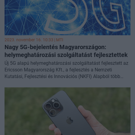
2023. november 16. 10:33 |
MTI
Nagy 5G-bejelentés Magyarországon:
helymeghatározási szolgáltatást fejlesztettek
Új 5G alapú helymeghatározási szolgáltatást fejlesztett az
Ericsson Magyarország Kft., a fejlesztés a Nemzeti
Kutatási, Fejlesztési és Innovációs (NKFI) Alapból több
mint 497 millió forintos támogatáshoz jutott - közölte a
vállalat az MTI-vel.