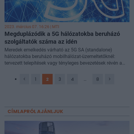
forgalomarányosan 90%-kal kevesebb energiát fogyasztott
az 5G hálózat a 4G-nél.
2023. március 07. 16:26 |
MTI
Megduplázódik a 5G hálózatokba beruházó
szolgáltatók száma az idén
Meredek emelkedés várható az 5G SA (standalone)
hálózatokba beruházó mobilhálózat-üzemeltetőknél:
tervezett telepítések vagy tényleges bevezetések révén a
tavalyi több mint 100 szolgáltató száma 2023 végére
legalább duplájára nő a Deloitte Global előrejelzése szerint.
1
2
3
4
...
8
CÍMLAPRÓL AJÁNLJUK