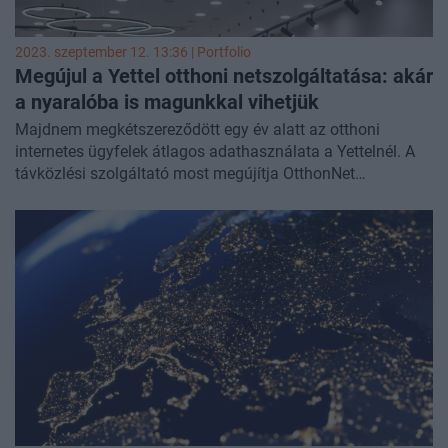
2023. szeptember 12. 13:36 | Portfolio
Megújul a Yettel otthoni netszolgáltatása: akár
a nyaralóba is magunkkal vihetjük
Majdnem megkétszereződött egy év alatt az otthoni
internetes ügyfelek átlagos adathasználata a Yettelnél. A
távközlési szolgáltató most megújítja OtthonNet
szolgáltatását, amivel egyszerűbben és gyorsabban
beüzemelhetővé, valamint rugalmasabban használhatóvá
válik a szolgáltatás, amely jelenleg országszerte 2,5 millió
címen érhető el.