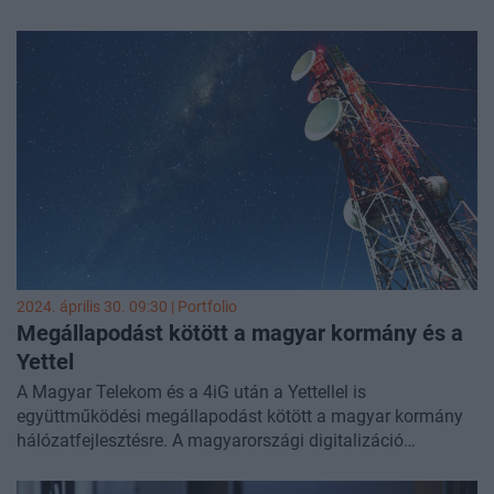
tűnik, hogy hamarosan Németország sem engedélyezi
majd a Huawei vagy a ZTE alkatrészeinek használatát az
5G-hálózatokban, írja a Bloomberg
2024. április 30. 09:30 | Portfolio
Megállapodást kötött a magyar kormány és a
Yettel
A Magyar Telekom és a 4iG után a Yettellel is
együttműködési megállapodást kötött a magyar kormány
hálózatfejlesztésre. A magyarországi digitalizáció
fejlesztését szolgáló együttműködést közös nyilatkozatban
erősítette meg ma a kormány, a Yettel Magyarország Zrt. és