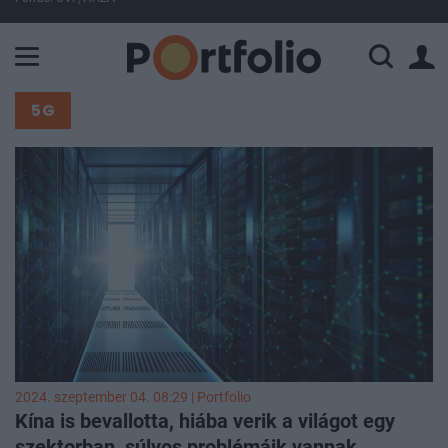
A Paksi Atomerőmű összteljesítménye 225 MW. A Duna vízállá
5G
2024. szeptember 04. 08:29 | Portfolio
Kína is bevallotta, hiába verik a világot egy
szektorban, súlyos problémáik vannak