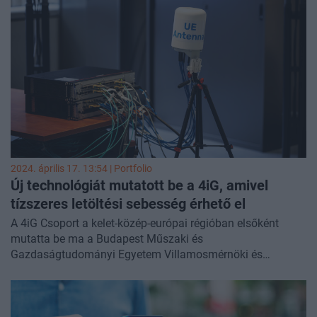
a távközlési infrastruktúraszolgáltató CETIN Hungary Zrt. A
megállapodásban foglaltak szerint a vállalatok 2024-2028
között legalább 72 milliárd forint értékű mobil
hálózatfejlesztési beruházást hajtanak végre.
2024. április 17. 13:54 | Portfolio
Új technológiát mutatott be a 4iG, amivel
tízszeres letöltési sebesség érhető el
A 4iG Csoport a kelet-közép-európai régióban elsőként
mutatta be ma a Budapest Műszaki és
Gazdaságtudományi Egyetem Villamosmérnöki és
Informatikai Karával közösen a 6 GHz-es frekvenciát
használó 5.5G technológiát. A tesztelt új antenna
technológia a jelenlegi bázisállomásokra épülve akár
tízszeres letöltési sebességet kínálhat a jelenleg