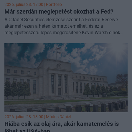
2026. július 28. 17:00 | Portfolio
Már szerdán meglepetést okozhat a Fed?
A Citadel Securities elemzése szerint a Federal Reserve
akár már ezen a héten kamatot emelhet, és ez a
meglepetésszerű lépés megerősítené Kevin Warsh elnök
hitelességét az infláció elleni harcban. A társaság
makrostratégiai vezetője úgy véli, hogy a piac ismét
alábecsüli a jegybank szigorító monetáris politikáját -
közölte a
Bloomberg
.
2026. július 28. 13:00 |
Módos Dániel
Hiába esik az olaj ára, akár kamatemelés is
jöhet az USA-ban