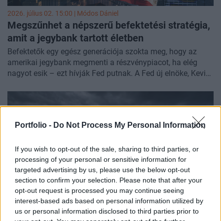
2026. július 02. 15:00 |
Módos Dániel
Megszűnhet a népszerű befektetési stratégia,
amit a jegybank tartott életben
Befektetők egy egész generációja szokta meg, hogy az
amerikai jegybank megmenti a részvénypiacot, ha elég
nagyot esik – ezt hívják Fed putnak. A Fed új elnöke, Kevin
Warsh filozófiája azonban több ponton is szembemegy
ezzel. Így most a legnagyobb kérdés a piacokon az, hogy
vajon tényleg megszűnik a jegybanki védőháló? Ez lesz az
a kérdés, amit a következő hét év minden tőzsdei esése
Portfolio -
Do Not Process My Personal Information
közben feltesznek majd a befektetők.
If you wish to opt-out of the sale, sharing to third parties, or
processing of your personal or sensitive information for
targeted advertising by us, please use the below opt-out
section to confirm your selection. Please note that after your
opt-out request is processed you may continue seeing
interest-based ads based on personal information utilized by
us or personal information disclosed to third parties prior to
2026. július 02. 14:38 | Portfolio