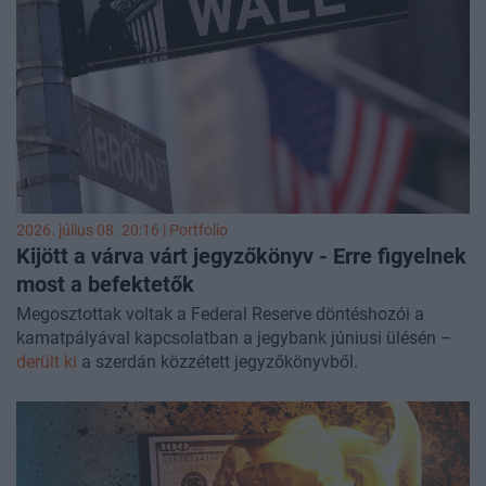
pedig egy időnként visszatérő eseményről beszélhetünk-e.
2026. július 08. 20:16 | Portfolio
Kijött a várva várt jegyzőkönyv - Erre figyelnek
most a befektetők
Megosztottak voltak a Federal Reserve döntéshozói a
kamatpályával kapcsolatban a jegybank júniusi ülésén –
derült ki
a szerdán közzétett jegyzőkönyvből.