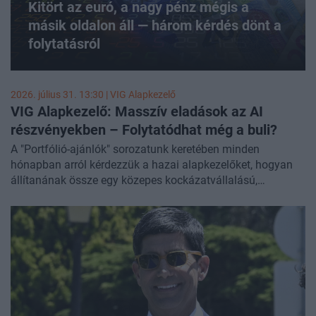
Kitört az euró, a nagy pénz mégis a
másik oldalon áll — három kérdés dönt a
folytatásról
2026. július 31. 13:30 |
VIG Alapkezelő
VIG Alapkezelő: Masszív eladások az AI
részvényekben – Folytatódhat még a buli?
A "Portfólió-ajánlók" sorozatunk keretében minden
hónapban arról kérdezzük a hazai alapkezelőket, hogyan
állítanának össze egy közepes kockázatvállalású,
középtávra szóló, fiktív modellportfóliót. Az alábbiakban a
VIG Alapkezelő írása olvasható.