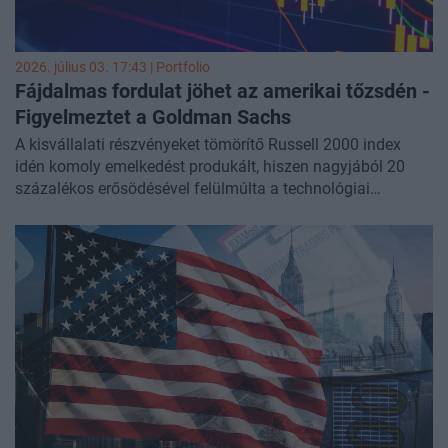
kamatpolitikai vita húzódik: Trump alacsonyabb
kamatokat sürget, miközben az inflációs nyomás
erősödése miatt a Fed döntéshozóinak egy része akár
2026. július 03. 17:43 | Portfolio
kamatemelést sem zár ki.
Fájdalmas fordulat jöhet az amerikai tőzsdén -
Figyelmeztet a Goldman Sachs
A kisvállalati részvényeket tömörítő Russell 2000 index
idén komoly emelkedést produkált, hiszen nagyjából 20
százalékos erősödésével felülmúlta a technológiai
óriásokat felvonultató Nasdaq 100 indexet. A Goldman
Sachs elemzői szerint azonban a lendület hamarosan
kifullad, és nem érdemes hozzászokni ehhez a
szárnyaláshoz -
írja a Business Insider.