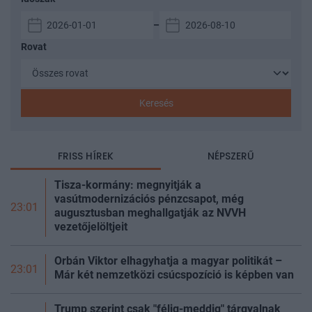
–
Rovat
Keresés
FRISS HÍREK
NÉPSZERŰ
Tisza-kormány: megnyitják a
vasútmodernizációs pénzcsapot, még
23:01
augusztusban meghallgatják az NVVH
vezetőjelöltjeit
Orbán Viktor elhagyhatja a magyar politikát –
23:01
Már két nemzetközi csúcspozíció is képben van
Trump szerint csak "félig-meddig" tárgyalnak