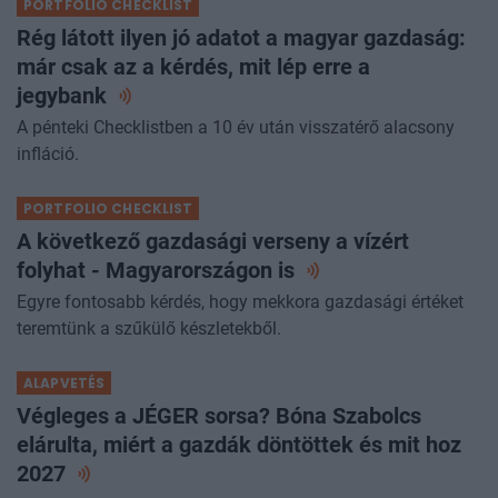
PORTFOLIO CHECKLIST
Rég látott ilyen jó adatot a magyar gazdaság:
már csak az a kérdés, mit lép erre a
jegybank
A pénteki Checklistben a 10 év után visszatérő alacsony
infláció.
PORTFOLIO CHECKLIST
A következő gazdasági verseny a vízért
folyhat - Magyarországon
is
Egyre fontosabb kérdés, hogy mekkora gazdasági értéket
teremtünk a szűkülő készletekből.
ALAPVETÉS
Végleges a JÉGER sorsa? Bóna Szabolcs
elárulta, miért a gazdák döntöttek és mit hoz
2027