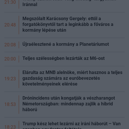
21:30
Iránnal
Megszólalt Karácsony Gergely: ettől a
forgatókönyvtől tart a leginkább a főváros a
20:48
kormány lépése után
Újraélesztené a kormány a Planetáriumot
20:08
Teljes szélességben lezárták az M6-ost
20:00
Elárulta az MNB alelnöke, miért hasznos a teljes
gazdaság számára az euróbevezetés
19:23
követelményeinek elérése
Drónincidens után kongatják a vészharangot
Németországban: mindennap zajlik a hibrid
18:53
háború
Trump kész lehet lezárni az iráni háborút – Van
18:23