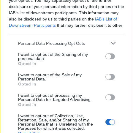
your opt-out. You may separately opt-out of the further
Alig nőtt a foglalkoztatottság az USA-ban
disclosure of your personal information by third parties on the
A vártnál lassabban bővült az amerikai foglalkoztatottság
IAB’s list of downstream participants. This information may
júniusban, miközben a munknélküliségi ráta 4,2%-ra
also be disclosed by us to third parties on the
IAB’s List of
csökkent, a bérdinamika nem változott érdemben. Az adat
Downstream Participants
that may further disclose it to other
összességében nem mond ellent annak, hogy az amerikai
third parties.
növekedés továbbra is nagyon erős. Nagy kérdés, hogy
Personal Data Processing Opt Outs
fogja ezt olvasni a Fed új elnöke. A piac mindenesetre most
a vártnál kisebb foglalkoztatottságbővölésre koncentrál és
I want to opt-out of the Sharing of my
ezt jó hírnek veszi.
personal data.
Opted In
I want to opt-out of the Sale of my
Personal Data.
Opted In
I want to opt-out of processing my
Personal Data for Targeted Advertising.
Opted In
2026. július 02. 08:52 | Portfolio
Történelmi spekulációs hullámot emlegetnek:
I want to opt-out of Collection, Use,
Retention, Sale, and/or Sharing of my
a mesterséges intelligencia sikere és bukása
Personal Data that Is Unrelated with the
Purposes for which it was collected.
is súlyos válságot hozhat