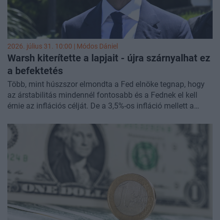
2026. július 31. 10:00 |
Módos Dániel
Warsh kiterítette a lapjait - újra szárnyalhat ez
a befektetés
Több, mint húszszor elmondta a Fed elnöke tegnap, hogy
az árstabilitás mindennél fontosabb és a Fednek el kell
érnie az inflációs célját. De a 3,5%-os infláció mellett a
döntéshozók mégis a kamatszint tartásáról határoztak.
Sőt, Warsh táncra hívta a kötvénypiacot. Örvendetesnek
nevezte, hogy elvégzik a Fed helyett a munkát. Láttuk már
ezt a játékot korábban, komoly trendek indultak el, amivel
busás hozamokat lehetett keresni. Mutatjuk miről van szó.