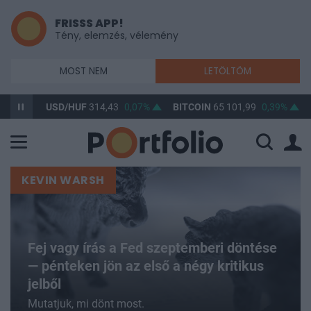
FRISSS APP!
Tény, elemzés, vélemény
MOST NEM
LETÖLTÖM
USD/HUF
314,43
0,07%
BITCOIN
65 101,99
0,39%
BUX
148 
KEVIN WARSH
Fej vagy írás a Fed szeptemberi döntése
— pénteken jön az első a négy kritikus
jelből
Mutatjuk, mi dönt most.