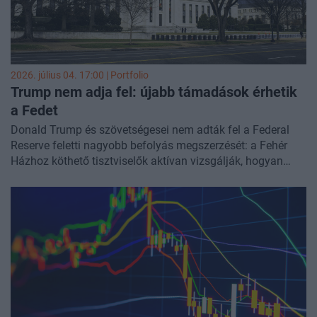
2026. július 04. 17:00 | Portfolio
Trump nem adja fel: újabb támadások érhetik
a Fedet
Donald Trump és szövetségesei nem adták fel a Federal
Reserve feletti nagyobb befolyás megszerzését: a Fehér
Házhoz köthető tisztviselők aktívan vizsgálják, hogyan
lehetne leváltani a Fed Kormányzótanácsának egyes
tagjait, köztük Lisa Cook kormányzót és Jerome Powell
korábbi elnököt. Bár a Legfelsőbb Bíróság egyelőre
megakadályozta Cook eltávolítását, a szűk jogi alapokon
nyugvó döntés nem zárta le végleg a kérdést, és Trump már
jelezte, hogy újraindítja az eljárást. A washingtoni testület
mellett a kormányzat a regionális Fed-bankokra is
kiterjeszti figyelmét – Scott Bessent pénzügyminiszter az
Atlantai Fed megüresedett elnöki posztjára keres az elnök
gazdaságpolitikájához közel álló jelöltet. A háttérben a