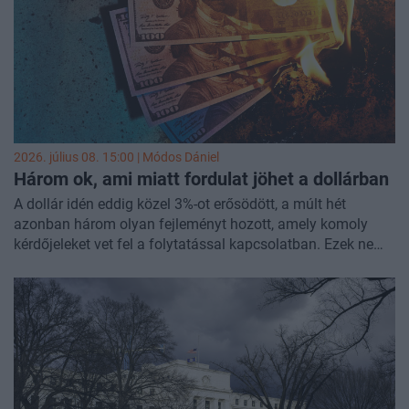
2026. július 08. 15:00 |
Módos Dániel
Három ok, ami miatt fordulat jöhet a dollárban
A dollár idén eddig közel 3%-ot erősödött, a múlt hét
azonban három olyan fejleményt hozott, amely komoly
kérdőjeleket vet fel a folytatással kapcsolatban. Ezek nem
egyszeri piaci zajok, amelyek néhány nap vagy hét alatt
lecsengenek. Mindhárom történet mélyebb folyamatokra
utal. Olyanokra, amelyek hónapokra, de akár évekre is
átírhatják a dollár kilátásait.