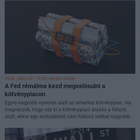
érvényesülni, de egészen meglepő helyeken nem biztos,
hogy Warsh szava lesz a legerősebb.
2026. július 09. 19:00 |
Módos Dániel
A Fed rémálma kezd megvalósulni a
kötvénypiacon
Egyre nagyobb nyomás alatt az amerikai kötvénypiac. Ha
megnézzük, hogy néz ki a kötvénypiaci árazás a felszín
alatt, akkor egy eszkalálódó iráni háború sokkal nagyobb
pénzpiaci károkat tud okozni, mint márciusban a háború
kitörésekor. Épp emiatt kritikus fontosságú, hogy a héten
látott újraeszkaláció csak egyszeri esemény volt-e, vagy