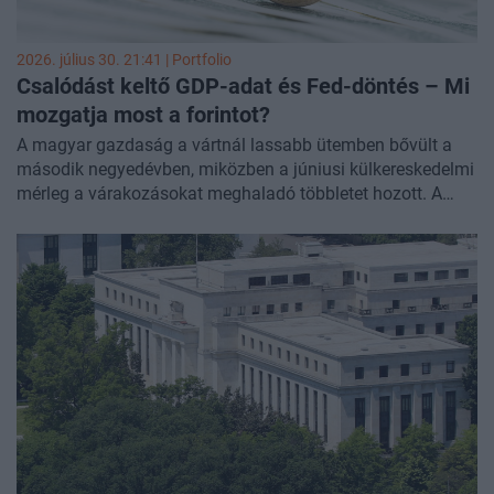
2026. július 30. 21:41 | Portfolio
Csalódást keltő GDP-adat és Fed-döntés – Mi
mozgatja most a
forintot?
A magyar gazdaság a vártnál lassabb ütemben bővült a
második negyedévben, miközben a júniusi külkereskedelmi
mérleg a várakozásokat meghaladó többletet hozott. A
devizapiacon eközben a forint erősödik mind az euróval,
mind a dollárral szemben. A hazai fizetőeszköz
teljesítményét részben az is támogatja, hogy a piacok a
Fed szerdai kamatdöntését és az azt követő
kommunikációt a dollár gyengülése irányába mutató
jelzésként értékelték.