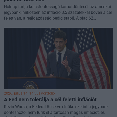
Holnap tartja kulcsfontosságú kamatdöntését az amerikai
jegybank, miközben az infláció 3,5 százalékkal bőven a cél
felett van, a reálgazdaság pedig stabil. A piac 62
százalékos eséllyel vár kamattartást, de a döntés szoros
lehet, mivel több jegybanki döntéshozó is jelezte
nyitottságát a kamatemelésre. A legnagyobb probléma,
hogy az új elnök reakciófüggvénye kevéssé ismert, pedig a
folyamatosan növekvő reálkamatok mellett a piac
toleranciája a bizonytalansággal szemben egyre kisebb.
2026. július 14. 14:55 | Portfolio
A Fed nem tolerálja a cél feletti inflációt
Kevin Warsh, a Federal Reserve elnöke szerint a jegybank
döntéshozói nem tűrik el a tartósan magas inflációt, és