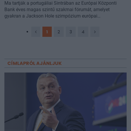
Ma tartják a portugáliai Sintrában az Európai Központi
Bank éves magas szintű szakmai fórumát, amelyet
gyakran a Jackson Hole szimpózium európai
megfelelőjeként emlegetnek. Az eseményen többek között
az EKB, a Fed, az angol és a kamadai jegybank elnöke is
1
2
3
4
felszólalt. Christine Lagarde hangsúlyozta, hogy az
inflációs folyamatok indokolása esetén azonnal lépni kell a
kamatemelés mellett, míg a Fed elnöke, Kevin Warsh nem
kívánt előretekintő iránymutatást adni a négy hét múlva
esedékes találkozó előtt. Az angol jegybank elnöke a
CÍMLAPRÓL AJÁNLJUK
gazdasági lassulással indokolta, hogy az emelkedő
infláció ellenére sem emeltek kamatot.