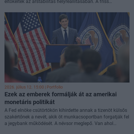
eltökéltek az árstabilitás helyreállításában. A friss
fogyasztói árindex-adatok közzététele előtt megtartott
kongresszusi meghallgatásán a Fed vezetője az
áremelkedés megfékezését nevezte a legfontosabb
feladatnak.
2026. július 12. 15:00 | Portfolio
Ezek az emberek formálják át az amerikai
monetáris politikát
A Fed elnöke csütörtökön kihirdette annak a tizenöt külsős
szakértőnek a nevét, akik öt munkacsoportban forgatják fel
a jegybank működését. A névsor meglepő. Van ahol
borítékolható, hogy Kevin Warsh Fed elnök akarata fog