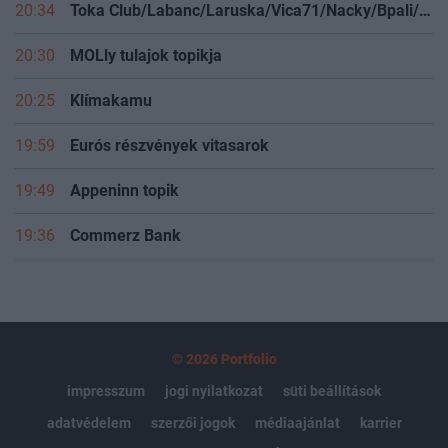
20:34
Toka Club/Labanc/Laruska/Vica71/Nacky/Bpali/Oldrider/Josefernando/Mcbull/Kawaszabi
20:30
MOLly tulajok topikja
20:25
Klímakamu
19:59
Eurós részvények vitasarok
19:49
Appeninn topik
19:36
Commerz Bank
© 2026 Portfolio
impresszum
jogi nyilatkozat
süti beállítások
adatvédelem
szerzői jogok
médiaajánlat
karrier