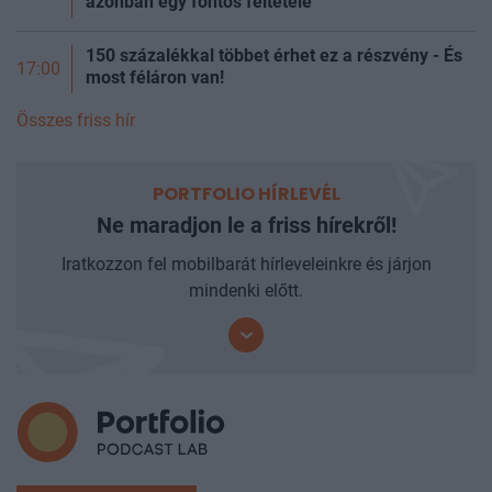
azonban egy fontos feltétele
150 százalékkal többet érhet ez a részvény - És
17:00
most féláron van!
Összes friss hír
PORTFOLIO HÍRLEVÉL
Ne maradjon le a friss hírekről!
Iratkozzon fel mobilbarát hírleveleinkre és járjon
mindenki előtt.