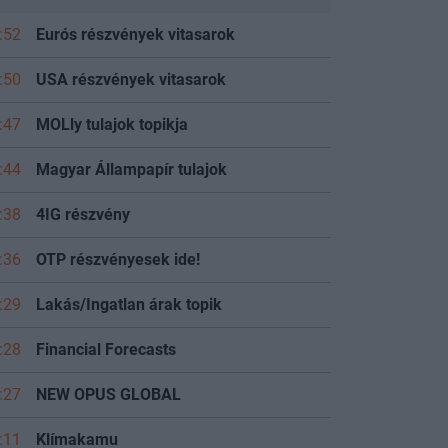
:52
Eurós részvények vitasarok
:50
USA részvények vitasarok
:47
MOLly tulajok topikja
:44
Magyar Állampapír tulajok
:38
4IG részvény
:36
OTP részvényesek ide!
:29
Lakás/Ingatlan árak topik
:28
Financial Forecasts
:27
NEW OPUS GLOBAL
:11
Klímakamu