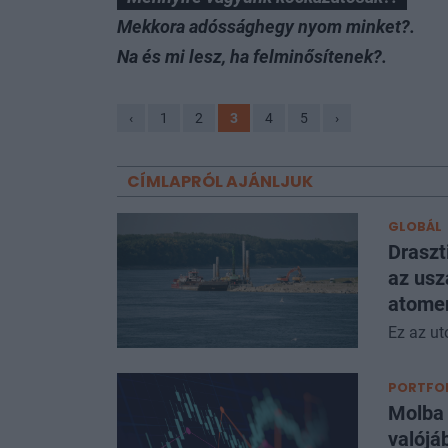
Mekkora adóssághegy nyom minket?.
Na és mi lesz, ha felminősítenek?.
‹
1
2
3
4
5
›
CÍMLAPRÓL AJÁNLJUK
GLOBÁL
Draszt
az usz
atomer
Ez az ut
PORTFOL
Molba 
valójá