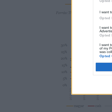
Opted 
I want t
Opted 
I want 
Advertis
Opted 
I want t
of my P
was col
Opted 