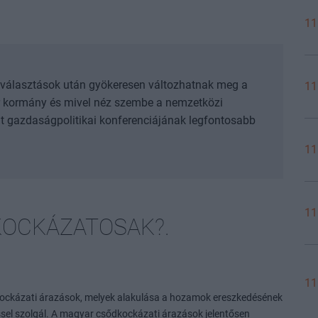
11
 választások után gyökeresen változhatnak meg a
11
ar kormány és mivel néz szembe a nemzetközi
elt gazdaságpolitikai konferenciájának legfontosabb
11
11
OCKÁZATOSAK?.
11
kockázati árazások, melyek alakulása a hozamok ereszkedésének
sel szolgál. A magyar csődkockázati árazások jelentősen