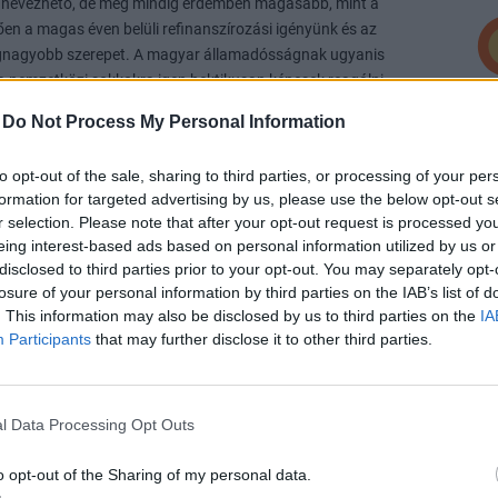
 nevezhető, de még mindig érdemben magasabb, mint a
ően a magas éven belüli refinanszírozási igényünk és az
legnagyobb szerepet. A magyar államadósságnak ugyanis
k a nemzetközi sokkokra igen hektikusan képesek reagálni,
általuk keltett eladási hullámokkal. Bár ez az arány az elmúlt
P
-
Do Not Process My Personal Information
núsító magyar lakosság részaránya nőtt, még hosszú időbe telik
Ré
ga
to opt-out of the sale, sharing to third parties, or processing of your per
lé
formation for targeted advertising by us, please use the below opt-out s
r selection. Please note that after your opt-out request is processed y
A 
eing interest-based ads based on personal information utilized by us or
al
disclosed to third parties prior to your opt-out. You may separately opt-
losure of your personal information by third parties on the IAB’s list of
P
. This information may also be disclosed by us to third parties on the
IA
Participants
that may further disclose it to other third parties.
A
ví
Eg
l Data Processing Opt Outs
ga
ké
o opt-out of the Sharing of my personal data.