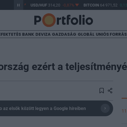
-0,61%
USD/HUF
314,20
-0,87%
BITCOIN
64 971,52
0,13%
EFEKTETÉS
BANK
DEVIZA
GAZDASÁG
GLOBÁL
UNIÓS FORRÁ
rszág ezért a teljesítményé
olio az elsők között legyen a Google híreiben
11