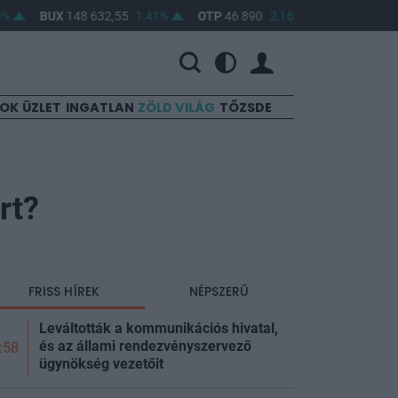
BUX
148 632,55
1,41%
OTP
46 890
2,16%
MOL
4 650
0,2
SOK
ÜZLET
INGATLAN
ZÖLD VILÁG
TŐZSDE
rt?
FRISS HÍREK
NÉPSZERŰ
Leváltották a kommunikációs hivatal,
és az állami rendezvényszervező
:58
ügynökség vezetőit