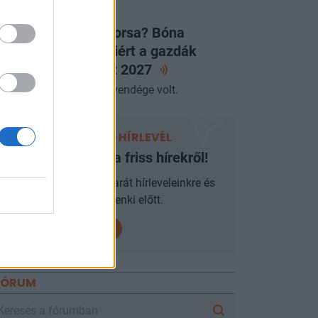
LAPVETÉS
égleges a JÉGER sorsa? Bóna
abolcs elárulta, miért a gazdák
ntöttek és mit hoz
2027
miniszter az Alapvetés vendége volt.
PORTFOLIO HÍRLEVÉL
Ne maradjon le a friss hírekről!
Iratkozzon fel mobilbarát hírleveleinkre és
járjon mindenki előtt.
FÓRUM