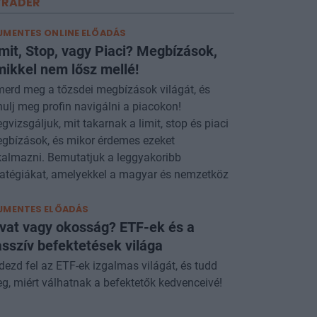
TRADER
JMENTES ONLINE ELŐADÁS
mit, Stop, vagy Piaci? Megbízások,
ikkel nem lősz mellé!
merd meg a tőzsdei megbízások világát, és
nulj meg profin navigálni a piacokon!
gvizsgáljuk, mit takarnak a limit, stop és piaci
gbízások, és mikor érdemes ezeket
kalmazni. Bemutatjuk a leggyakoribb
ratégiákat, amelyekkel a magyar és nemzetköz
JMENTES ELŐADÁS
vat vagy okosság? ETF-ek és a
sszív befektetések világa
dezd fel az ETF-ek izgalmas világát, és tudd
g, miért válhatnak a befektetők kedvenceivé!