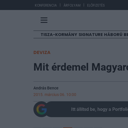
|
|
EUR/HUF
363,17
KONFERENCIA
ÁRFOLYAM
ELŐFIZETÉS
TISZA-KORMÁNY
SIGNATURE
HÁBORÚ
B
DEVIZA
Mit érdemel Magyaro
András Bence
2015. március 06. 10:00
Itt állítsd be, hogy a Portf