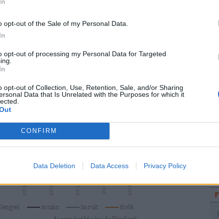
In
A
V
o opt-out of the Sale of my Personal Data.
Sz
In
dö
to opt-out of processing my Personal Data for Targeted
ing.
A 
In
o opt-out of Collection, Use, Retention, Sale, and/or Sharing
ersonal Data that Is Unrelated with the Purposes for which it
lected.
Out
CONFIRM
Data Deletion
Data Access
Privacy Policy