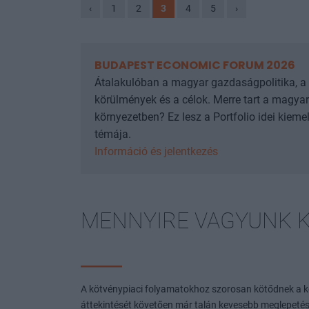
‹
1
2
3
4
5
›
BUDAPEST ECONOMIC FORUM 2026
Átalakulóban a magyar gazdaságpolitika, a
körülmények és a célok. Merre tart a magy
környezetben? Ez lesz a Portfolio idei kiem
témája.
Információ és jelentkezés
MENNYIRE VAGYUNK K
A kötvénypiaci folyamatokhoz szorosan kötődnek a 
áttekintését követően már talán kevesebb meglepetés