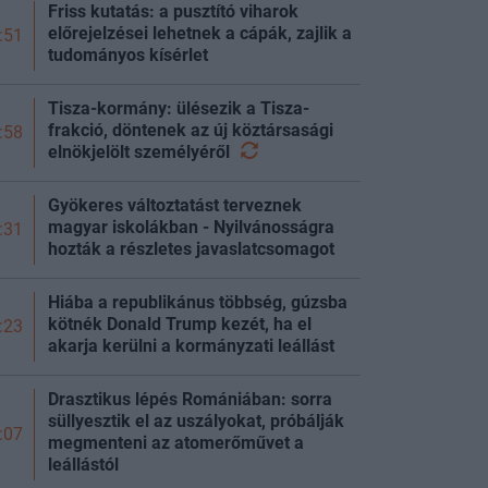
Friss kutatás: a pusztító viharok
előrejelzései lehetnek a cápák, zajlik a
:51
tudományos kísérlet
Tisza-kormány: ülésezik a Tisza-
frakció, döntenek az új köztársasági
:58
elnökjelölt
személyéről
Gyökeres változtatást terveznek
magyar iskolákban - Nyilvánosságra
:31
hozták a részletes javaslatcsomagot
Hiába a republikánus többség, gúzsba
kötnék Donald Trump kezét, ha el
:23
akarja kerülni a kormányzati leállást
Drasztikus lépés Romániában: sorra
süllyesztik el az uszályokat, próbálják
:07
megmenteni az atomerőművet a
leállástól