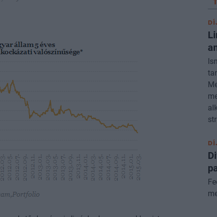
DÍ
Li
am
Is
ta
Me
me
al
st
DÍ
Di
pa
Fe
me