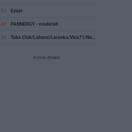
:53
Ezüst
:43
PANNERGY - moderalt
:34
Toka Club/Labanc/Laruska/Vica71/Nacky/Bpali/Oldrider/Josefernando/Mcbull/Kawaszabi