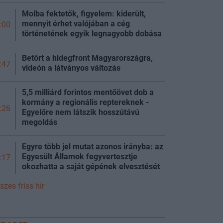
Molba fektetők, figyelem: kiderült,
mennyit érhet valójában a cég
:00
történetének egyik legnagyobb dobása
Betört a hidegfront Magyarországra,
:47
videón a látványos változás
5,5 milliárd forintos mentőövet dob a
kormány a regionális reptereknek -
:26
Egyelőre nem látszik hosszútávú
megoldás
Egyre több jel mutat azonos irányba: az
Egyesült Államok fegyvertesztje
:17
okozhatta a saját gépének elvesztését
szes friss hír