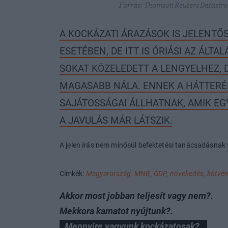
A KOCKÁZATI ÁRAZÁSOK IS JELENT
ESETÉBEN, DE ITT IS ÓRIÁSI AZ ÁLT
SOKAT KÖZELEDETT A LENGYELHEZ, 
MAGASABB NÁLA. ENNEK A HÁTTERÉ
SAJÁTOSSÁGAI ÁLLHATNAK, AMIK E
A JAVULÁS MÁR LÁTSZIK.
A jelen írás nem minősül befektetési tanácsadásnak 
Címkék:
Magyarország,
MNB,
GDP,
növekedés,
kötvén
Akkor most jobban teljesít vagy nem?.
Mekkora kamatot nyújtunk?.
Mennyire vagyunk kockázatosak?.