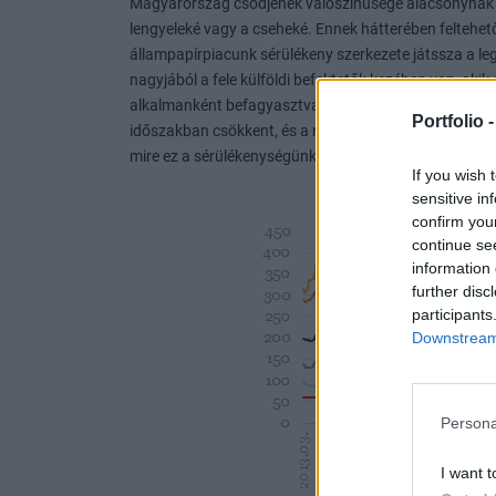
Magyarország csődjének valószínűsége alacsonynak
lengyeleké vagy a cseheké. Ennek hátterében feltehet
állampapírpiacunk sérülékeny szerkezete játssza a 
nagyjából a fele külföldi befektetők kezében van, aki
alkalmanként befagyasztva a magyar kötvénypiacot az 
Portfolio 
időszakban csökkent, és a nyugodtabb viselkedést ta
mire ez a sérülékenységünk jelentősen mérséklődik.
If you wish 
sensitive in
confirm you
continue se
information 
further disc
participants
Downstream 
Persona
I want t