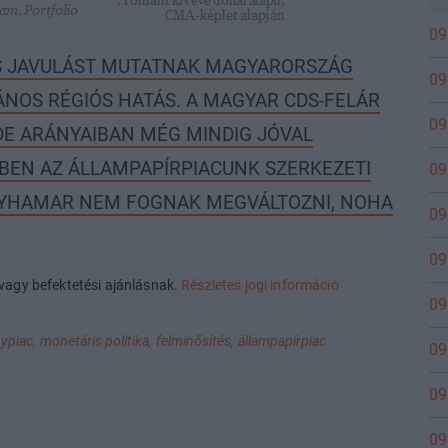
09
ŐS JAVULÁST MUTATNAK MAGYARORSZÁG
09
ALÁNOS RÉGIÓS HATÁS. A MAGYAR CDS-FELÁR
09
DE ARÁNYAIBAN MÉG MINDIG JÓVAL
BEN AZ ÁLLAMPAPÍRPIACUNK SZERKEZETI
09
GYHAMAR NEM FOGNAK MEGVÁLTOZNI, NOHA
09
09
vagy befektetési ajánlásnak.
Részletes jogi információ
09
ypiac,
monetáris politika,
felminősítés,
állampapírpiac
09
09
09