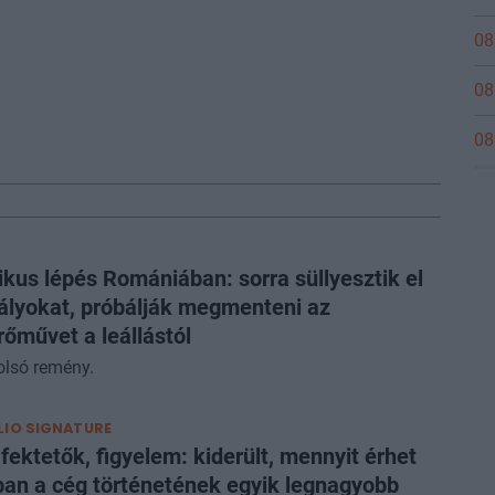
08
08
08
ikus lépés Romániában: sorra süllyesztik el
ályokat, próbálják megmenteni az
őművet a leállástól
olsó remény.
IO SIGNATURE
fektetők, figyelem: kiderült, mennyit érhet
ban a cég történetének egyik legnagyobb