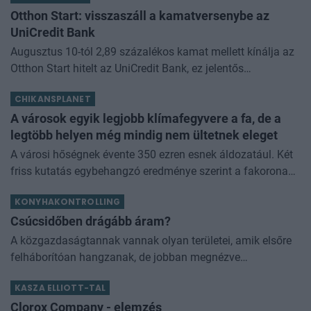
Otthon Start: visszaszáll a kamatversenybe az
UniCredit Bank
Augusztus 10-tól 2,89 százalékos kamat mellett kínálja az
Otthon Start hitelt az UniCredit Bank, ez jelentős
megtakarítást jelenthet a standard évi 3 százalékos
CHIKANSPLANET
kamathoz képest. De arról sem s
A városok egyik legjobb klímafegyvere a fa, de a
legtöbb helyen még mindig nem ültetnek eleget
A városi hőségnek évente 350 ezren esnek áldozatául. Két
friss kutatás egybehangzó eredménye szerint a fakorona
akár a városi hőszigethatás felét is semlegesítheti
KONYHAKONTROLLING
Csúcsidőben drágább áram?
A közgazdaságtannak vannak olyan területei, amik elsőre
felháborítóan hangzanak, de jobban megnézve
összességében jobb kimenethez vezetnek. Az igaz, hogy
KASZA ELLIOTT-TAL
némi kellemetlenséggel is járnak. Az
Clorox Company - elemzés