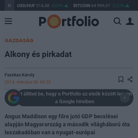
USD/HUF
314,48
0,09%
BITCOIN
64 999,47
0,23%
BUX
0
GAZDASÁG
Alkony és pirkadat
Fazekas Károly
2014. március 26. 06:20
Itt állítsd be, hogy a Portfolio az elsők között legyen
a Google híreiben
Angus Maddison egy főre jutó GDP becslései
alapján Magyarország a második világháború óta
leszakadóban van a nyugat-európai