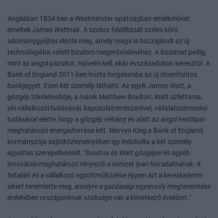
Angliában 1834-ben a Westminster-apátságban emlékművet
emeltek James Wattnak. A szobor felállítását széles körű
adománygyűjtés előzte meg, amely maga is hozzájárult az új
technológiába vetett bizalom megerősödéséhez. A bizalmat pedig,
mint az angol pázsitot, művelni kell, akár évszázadokon keresztül. A
Bank of England 2011-ben hozta forgalomba az új ötvenfontos
bankjegyet. Ezen két személy látható. Az egyik James Watt, a
gőzgép tökéletesítője, a másik Matthew Boulton, Watt üzlettársa,
aki vállalkozói tudásával, kapcsolatrendszerével, vállalatszervezési
tudásával elérte, hogy a gőzgép néhány év alatt az angol textilipar
meghatározó energiaforrása lett. Mervyn King a Bank of England
kormányzója sajtóközleményében így indokolta a két személy
együttes szerepeltetését:
"Boulton és Watt gőzgépei és egyéb
innovációi meghatározó tényezői a nemzet ipari forradalmának. A
feltaláló és a vállalkozó együttműködése éppen azt a kereskedelmi
sikert teremtette meg, amelyre a gazdasági egyensúly megteremtése
érdekében országunknak szüksége van a következő években."