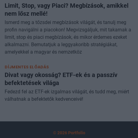
DÍJMENTES ONLINE ELŐADÁS
Limit, Stop, vagy Piaci? Megbízások, amikkel
nem lősz mellé!
Ismerd meg a tőzsdei megbízások világát, és tanulj meg
profin navigálni a piacokon! Megvizsgáljuk, mit takarnak a
limit, stop és piaci megbízások, és mikor érdemes ezeket
alkalmazni. Bemutatjuk a leggyakoribb stratégiákat,
amelyekkel a magyar és nemzetköz
DÍJMENTES ELŐADÁS
Divat vagy okosság? ETF-ek és a passzív
befektetések világa
Fedezd fel az ETF-ek izgalmas világát, és tudd meg, miért
válhatnak a befektetők kedvenceivé!