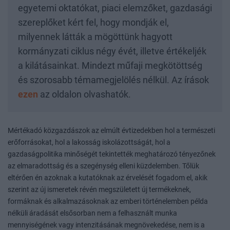
egyetemi oktatókat, piaci elemzőket, gazdasági
szereplőket kért fel, hogy mondják el,
milyennek látták a mögöttünk hagyott
kormányzati ciklus négy évét, illetve értékeljék
a kilátásainkat. Mindezt műfaji megkötöttség
és szorosabb témamegjelölés nélkül. Az írások
ezen
az oldalon olvashatók.
Mértékadó közgazdászok az elmúlt évtizedekben hol a természeti
erőforrásokat, hol a lakosság iskolázottságát, hol a
gazdaságpolitika minőségét tekintették meghatározó tényezőnek
az elmaradottság és a szegénység elleni küzdelemben. Tőlük
eltérően én azoknak a kutatóknak az érvelését fogadom el, akik
szerint az új ismeretek révén megszületett új termékeknek,
formáknak és alkalmazásoknak az emberi történelemben példa
nélküli áradását elsősorban nem a felhasznált munka
mennyiségének vagy intenzitásának megnövekedése, nem is a