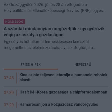
Az Országgyűlés 2026. július 28-án elfogadta a
Helyreállítási és Ellenállóképességi Tervhez (RRF), egyes
kormányprogramokhoz és kormányhatározatokhoz
HOLDBLOG
kapcsolódó adóintézkedésekről, v
A számlát mindannyian megfizetjük - így gyűrűzik
végig az aszály a gazdaságon
Egy súlyos hőhullám a terméskiesésen keresztül
megemelheti az élelmiszerárakat, visszafoghatja a
gazdasági növekedést, ronthatja a termelékenységet, sőt
még az állam finanszírozását is m
FRISS HÍREK
NÉPSZERŰ
Kína szinte teljesen letarolja a humanoid robotok
07:45
piacát
Hasít Dél-Korea gazdasága a chipforradalomban
07:30
Hamarosan jön a közgazdász vándorgyűlés
07:20