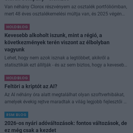
Van néhány Clorox részvényem az osztalék portfóliómban,
mert 48 éves osztalékemelési múltja van, és 2025 végén
úgy láttam, hogy jó áron meg tudom venni ezt a majdnem
HOLDBLOG
dividend king-et. Azt
Kevesebb alkoholt iszunk, mint a régió, a
következmények terén viszont az élbolyban
vagyunk
Lehet, hogy nem azok isznak a legtöbbet, akikről a
statisztikák ezt állítják - és az sem biztos, hogy a kevesebb
elfogyasztott alkohol kisebb társadalmi kárral... The post
HOLDBLOG
Kevesebb alkoholt iszunk
Feltöri a kriptót az AI?
Az AI néhány óra alatt megtalálhat olyan szoftverhibákat,
amelyek évekig rejtve maradtak a világ legjobb fejlesztői és
biztonsági szakemberei előtt. A kriptovilágban ennek
RSM BLOG
különösen nagy...
2026-os nyári adóváltozások: fontos változások, de
ez még csak a kezdet