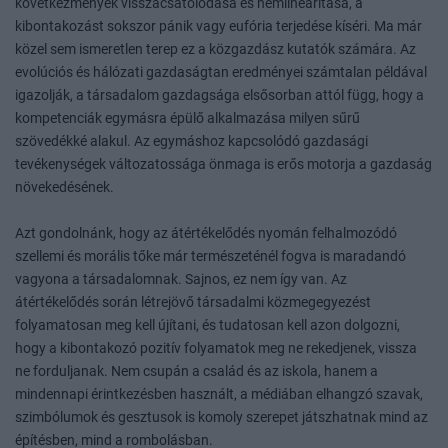
következmények visszacsatolódása és nemlinearitása, a
kibontakozást sokszor pánik vagy eufória terjedése kíséri. Ma már
közel sem ismeretlen terep ez a közgazdász kutatók számára. Az
evolúciós és hálózati gazdaságtan eredményei számtalan példával
igazolják, a társadalom gazdagsága elsősorban attól függ, hogy a
kompetenciák egymásra épülő alkalmazása milyen sűrű
szövedékké alakul. Az egymáshoz kapcsolódó gazdasági
tevékenységek változatossága önmaga is erős motorja a gazdaság
növekedésének.
Azt gondolnánk, hogy az átértékelődés nyomán felhalmozódó
szellemi és morális tőke már természeténél fogva is maradandó
vagyona a társadalomnak. Sajnos, ez nem így van. Az
átértékelődés során létrejövő társadalmi közmegegyezést
folyamatosan meg kell újítani, és tudatosan kell azon dolgozni,
hogy a kibontakozó pozitív folyamatok meg ne rekedjenek, vissza
ne forduljanak. Nem csupán a család és az iskola, hanem a
mindennapi érintkezésben használt, a médiában elhangzó szavak,
szimbólumok és gesztusok is komoly szerepet játszhatnak mind az
építésben, mind a rombolásban.