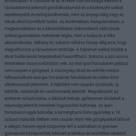
átalakulása? A tradíciók és az értékek folytonossága ellenére a
társadalomra jellemző gondolkodásmód és a közbeszéd sokkal
képlékenyebb és befolyásolhatóbb, mint az anyagi világ vagy az
iskola által közvetített tudás. Az érzelmekben, hangulatokban, a
megbecsülésben és a kiközösítésben bekövetkező változások
sokkal gyorsabban mehetnek végbe, mint a tudás és a tőke
akkumulációja. Néhány év, sokszor néhány hónap elég arra, hogy
megváltozzon a társadalom attitűdje. A folyamat sokkal inkább a
divat hullámának terjedéséhez hasonlítható. Sokszor a szó szoros
értelmében össze is kötődött vele. Az első ipari forradalom például
nem csupán a gőzgépet, a viszonylag olcsó és sokféle módon
felhasználható energia forrásának feltalálását és széles körű
alkalmazását jelentette. A fejlődést nem csupán új bányák, új
kikötők, csatornák és vasútvonalak jelezték. Megváltozott az
emberek ruházkodása, a lakások belseje, gyökeresen átalakult a
népesség jelentős részének fogyasztási kultúrája. Az ipari
forradalom egyik bölcsője, a birminghami Soho gyártelep a 18.
század második felében nem csupán Watt-féle gőzgépekkel látta el
a világot, hanem egyik központja lett a számában is gyorsan
gyarapodó középosztály lakásait praktikus és esztétikai célokból