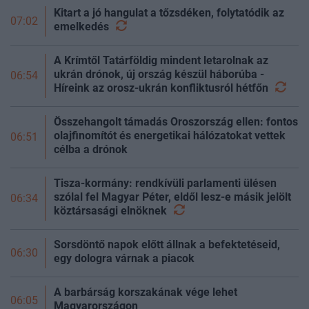
Kitart a jó hangulat a tőzsdéken, folytatódik az
07:02
emelkedés
A Krímtől Tatárföldig mindent letarolnak az
ukrán drónok, új ország készül háborúba -
06:54
Híreink az orosz-ukrán konfliktusról
hétfőn
Összehangolt támadás Oroszország ellen: fontos
olajfinomítót és energetikai hálózatokat vettek
06:51
célba a drónok
Tisza-kormány: rendkívüli parlamenti ülésen
szólal fel Magyar Péter, eldől lesz-e másik jelölt
06:34
köztársasági
elnöknek
Sorsdöntő napok előtt állnak a befektetéseid,
06:30
egy dologra várnak a piacok
A barbárság korszakának vége lehet
06:05
Magyarországon