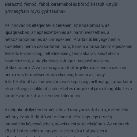
elárasztó, fémből, fából, kerámiából és bőrből készült kütyük
(Birmingham Toys)
gyártásának.
Az innovációk elterjedtek a zenében, az irodalomban, az
újságírásban, az építészetben és az iparművészetben, a
hétköznapokban és az ünnepekben. Áradásuk lényege nem a
küzdelem, nem a szakadatlan harc, hanem a társadalom egészében
feléledő kíváncsiság, felfedezőkedv, tenni akarás, késztetés a
kísérletezésre, a bütykölésre, a dolgok megjavítására és
átalakítására. A változás igazán fontos jellemzője nem a szén és
nem a vas termelésének növekedése, hanem az, hogy
felértékelődött az innovációra való képesség méltósága, társadalmi
elismertsége, csökkent a címekkel és rangokkal járó előjogokkal és a
járadékvadászattal szembeni tolerancia.
A dolgoknak ilyetén természete ad magyarázatot arra, miként lehet
néhány év alatt döntő változásokat elérni egy-egy ország
innovációs képességében, növekedési potenciáljában. Az emberek
közötti interakciókra nagyon is jellemző a hatások és a