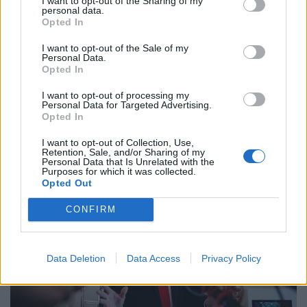
I want to opt-out of the Sharing of my
personal data.
Opted In
I want to opt-out of the Sale of my
Personal Data.
Opted In
GAZDASÁG
I want to opt-out of processing my
Personal Data for Targeted Advertising.
Orbán Viktor elhagyhatja a magyar politikát –
Opted In
Már két nemzetközi csúcspozíció is képben
I want to opt-out of Collection, Use,
van
Retention, Sale, and/or Sharing of my
Personal Data that Is Unrelated with the
Új fejezet jöhet Panyi Szabolcs szerint.
Purposes for which it was collected.
Opted Out
CONFIRM
Data Deletion
Data Access
Privacy Policy