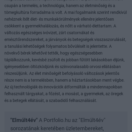
csupán a termelés, a technológia, hanem az életminőség és a
tömegkultúra forradalma is volt. A mai fogalmaink szerint rendkívül
nehéznek ítélt élet- és munkakörülmények ellenére jelentősen
csökkent a gyermekhalálozás, és nőtt a várható élettartam. A
változás egészséges ivóvizet, zárt csatornákat és
emésztőrendszereket, a járványok és betegségek visszaszorulását,
a tanulási lehetőségek folyamatos bővülését is jelentette. A
növekvő bérek lehetővé tették, hogy egészségesebben
táplálkozzunk, kevésbé zsúfolt és jobban fűtött lakásokban éljünk,
igényesebben öltözködjünk és színvonalasabb orvosi ellátásban
részesüljünk. Az élet minőségét befolyásoló változások jelentős
része nem is a termelésben, hanem a háztartásokban ment végbe.
Az új technológiák és innovációk átformálták a mindennapokban
felhasznált tárgyakat, a főzést, a mosást, a gyermekek, az öregek
és a betegek ellátását, a szabadidő felhasználását.
"Elmúlt4év"
A Portfolio.hu az "Elmúlt4év"
sorozatának keretében üzletembereket,