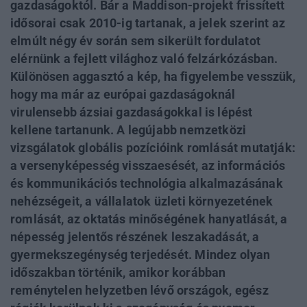
gazdaságoktól. Bár a Maddison-projekt frissített
idősorai csak 2010-ig tartanak, a jelek szerint az
elmúlt négy év során sem sikerült fordulatot
elérnünk a fejlett világhoz való felzárkózásban.
Különösen aggasztó a kép, ha figyelembe vesszük,
hogy ma már az európai gazdaságoknál
virulensebb ázsiai gazdaságokkal is lépést
kellene tartanunk. A legújabb nemzetközi
vizsgálatok globális pozícióink romlását mutatják:
a versenyképesség visszaesését, az információs
és kommunikációs technológia alkalmazásának
nehézségeit, a vállalatok üzleti környezetének
romlását, az oktatás minőségének hanyatlását, a
népesség jelentős részének leszakadását, a
gyermekszegénység terjedését. Mindez olyan
időszakban történik, amikor korábban
reménytelen helyzetben lévő országok, egész