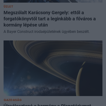
ÜZLET
Megszólalt Karácsony Gergely: ettől a
forgatókönyvtől tart a leginkább a főváros a
kormány lépése után
A Bayer Construct irodaépületének ügyében beszélt.
GAZDASÁG
Újraélesztené a kormány a Planetáriumot