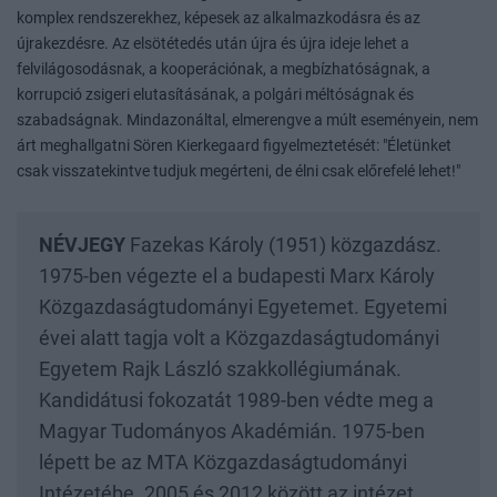
komplex rendszerekhez, képesek az alkalmazkodásra és az
újrakezdésre. Az elsötétedés után újra és újra ideje lehet a
felvilágosodásnak, a kooperációnak, a megbízhatóságnak, a
korrupció zsigeri elutasításának, a polgári méltóságnak és
szabadságnak. Mindazonáltal, elmerengve a múlt eseményein, nem
árt meghallgatni Sören Kierkegaard figyelmeztetését: "Életünket
csak visszatekintve tudjuk megérteni, de élni csak előrefelé lehet!"
NÉVJEGY
Fazekas Károly (1951) közgazdász.
1975-ben végezte el a budapesti Marx Károly
Közgazdaságtudományi Egyetemet. Egyetemi
évei alatt tagja volt a Közgazdaságtudományi
Egyetem Rajk László szakkollégiumának.
Kandidátusi fokozatát 1989-ben védte meg a
Magyar Tudományos Akadémián. 1975-ben
lépett be az MTA Közgazdaságtudományi
Intézetébe. 2005 és 2012 között az intézet