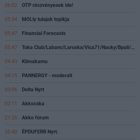
06:02
OTP részvényesek ide!
05:54
MOLly tulajok topikja
05:47
Financial Forecasts
05:47
Toka Club/Labanc/Laruska/Vica71/Nacky/Bpali/Oldrider/Josefernando/Mcbull/Kawaszabi
04:43
Klímakamu
04:15
PANNERGY - moderalt
03:06
Delta Nyrt
02:11
Akkocska
21:26
Akko fórum
20:40
ÉPDUFERR Nyrt.