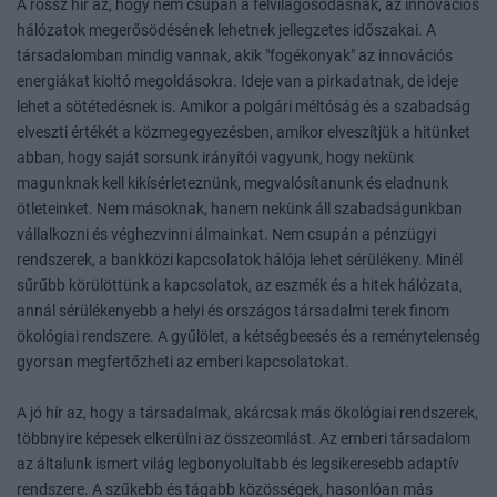
A rossz hír az, hogy nem csupán a felvilágosodásnak, az innovációs
hálózatok megerősödésének lehetnek jellegzetes időszakai. A
társadalomban mindig vannak, akik "fogékonyak" az innovációs
energiákat kioltó megoldásokra. Ideje van a pirkadatnak, de ideje
lehet a sötétedésnek is. Amikor a polgári méltóság és a szabadság
elveszti értékét a közmegegyezésben, amikor elveszítjük a hitünket
abban, hogy saját sorsunk irányítói vagyunk, hogy nekünk
magunknak kell kikísérleteznünk, megvalósítanunk és eladnunk
ötleteinket. Nem másoknak, hanem nekünk áll szabadságunkban
vállalkozni és véghezvinni álmainkat. Nem csupán a pénzügyi
rendszerek, a bankközi kapcsolatok hálója lehet sérülékeny. Minél
sűrűbb körülöttünk a kapcsolatok, az eszmék és a hitek hálózata,
annál sérülékenyebb a helyi és országos társadalmi terek finom
ökológiai rendszere. A gyűlölet, a kétségbeesés és a reménytelenség
gyorsan megfertőzheti az emberi kapcsolatokat.
A jó hír az, hogy a társadalmak, akárcsak más ökológiai rendszerek,
többnyire képesek elkerülni az összeomlást. Az emberi társadalom
az általunk ismert világ legbonyolultabb és legsikeresebb adaptív
rendszere. A szűkebb és tágabb közösségek, hasonlóan más