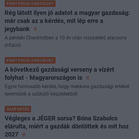
PORTFOLIO CHECKLIST
Rég látott ilyen jó adatot a magyar gazdaság:
már csak az a kérdés, mit lép erre a
jegybank
A pénteki Checklistben a 10 év után visszatérő alacsony
infláció.
PORTFOLIO CHECKLIST
A következő gazdasági verseny a vízért
folyhat - Magyarországon
is
Egyre fontosabb kérdés, hogy mekkora gazdasági értéket
teremtünk a szűkülő készletekből.
ALAPVETÉS
Végleges a JÉGER sorsa? Bóna Szabolcs
elárulta, miért a gazdák döntöttek és mit hoz