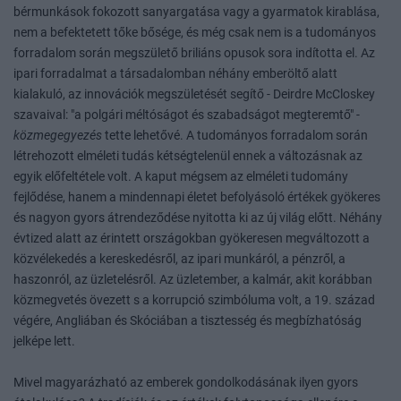
bérmunkások fokozott sanyargatása vagy a gyarmatok kirablása,
nem a befektetett tőke bősége, és még csak nem is a tudományos
forradalom során megszülető briliáns opusok sora indította el. Az
ipari forradalmat a társadalomban néhány emberöltő alatt
kialakuló, az innovációk megszületését segítő - Deirdre McCloskey
szavaival: "a polgári méltóságot és szabadságot megteremtő" -
közmegegyezés
tette lehetővé. A tudományos forradalom során
létrehozott elméleti tudás kétségtelenül ennek a változásnak az
egyik előfeltétele volt. A kaput mégsem az elméleti tudomány
fejlődése, hanem a mindennapi életet befolyásoló értékek gyökeres
és nagyon gyors átrendeződése nyitotta ki az új világ előtt. Néhány
évtized alatt az érintett országokban gyökeresen megváltozott a
közvélekedés a kereskedésről, az ipari munkáról, a pénzről, a
haszonról, az üzletelésről. Az üzletember, a kalmár, akit korábban
közmegvetés övezett s a korrupció szimbóluma volt, a 19. század
végére, Angliában és Skóciában a tisztesség és megbízhatóság
jelképe lett.
Mivel magyarázható az emberek gondolkodásának ilyen gyors