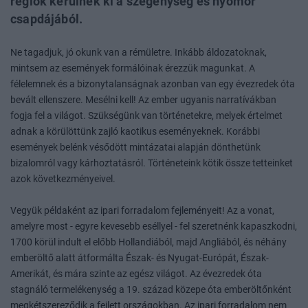
régiók kerülnek ki a szegénység és nyomor
csapdájából.
Ne tagadjuk, jó okunk van a rémületre. Inkább áldozatoknak,
mintsem az események formálóinak érezzük magunkat. A
félelemnek és a bizonytalanságnak azonban van egy évezredek óta
bevált ellenszere. Mesélni kell! Az ember ugyanis narratívákban
fogja fel a világot. Szükségünk van történetekre, melyek értelmet
adnak a körülöttünk zajló kaotikus eseményeknek. Korábbi
események belénk vésődött mintázatai alapján dönthetünk
bizalomról vagy kárhoztatásról. Történeteink kötik össze tetteinket
azok következményeivel.
Vegyük példaként az ipari forradalom fejleményeit! Az a vonat,
amelyre most - egyre kevesebb eséllyel - fel szeretnénk kapaszkodni,
1700 körül indult el előbb Hollandiából, majd Angliából, és néhány
emberöltő alatt átformálta Észak- és Nyugat-Európát, Észak-
Amerikát, és mára szinte az egész világot. Az évezredek óta
stagnáló termelékenység a 19. század közepe óta emberöltőnként
megkétszereződik a fejlett országokban. Az ipari forradalom nem