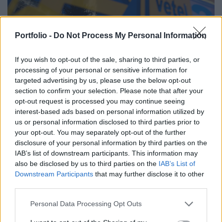
Portfolio -
Do Not Process My Personal Information
If you wish to opt-out of the sale, sharing to third parties, or
processing of your personal or sensitive information for
targeted advertising by us, please use the below opt-out
section to confirm your selection. Please note that after your
opt-out request is processed you may continue seeing
GAZDASÁG
interest-based ads based on personal information utilized by
A barbárság korszakának vége lehet
us or personal information disclosed to third parties prior to
Magyarországon
your opt-out. You may separately opt-out of the further
disclosure of your personal information by third parties on the
Egy nagy lépéssel közelebb.
IAB’s list of downstream participants. This information may
also be disclosed by us to third parties on the
IAB’s List of
Downstream Participants
that may further disclose it to other
third parties.
Personal Data Processing Opt Outs