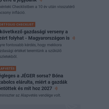
pénteki Checklistben a 10 év után visszatérő
acsony infláció.
ORTFOLIO CHECKLIST
 következő gazdasági verseny a
zért folyhat - Magyarországon
is
yre fontosabb kérdés, hogy mekkora
zdasági értéket teremtünk a szűkülő
szletekből.
LAPVETÉS
égleges a JÉGER sorsa? Bóna
abolcs elárulta, miért a gazdák
ntöttek és mit hoz
2027
miniszter az Alapvetés vendége volt.