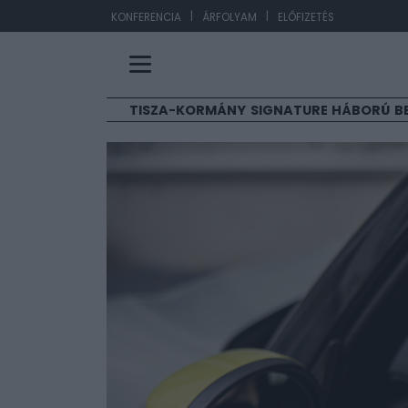
|
|
EUR/HUF
363,17
KONFERENCIA
ÁRFOLYAM
ELŐFIZETÉS
TISZA-KORMÁNY
SIGNATURE
HÁBORÚ
B