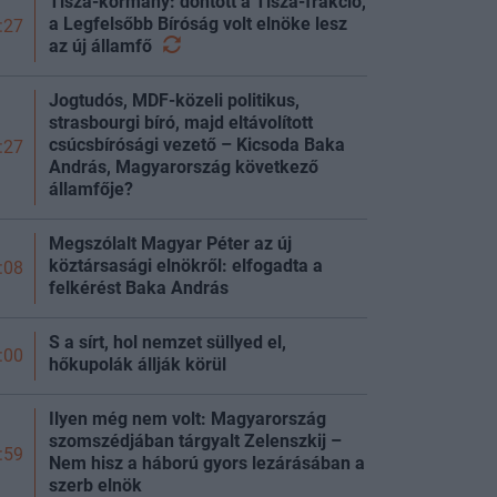
Tisza-kormány: döntött a Tisza-frakció,
a Legfelsőbb Bíróság volt elnöke lesz
:27
az új
államfő
Jogtudós, MDF-közeli politikus,
strasbourgi bíró, majd eltávolított
csúcsbírósági vezető – Kicsoda Baka
:27
András, Magyarország következő
államfője?
Megszólalt Magyar Péter az új
köztársasági elnökről: elfogadta a
:08
felkérést Baka András
S a sírt, hol nemzet süllyed el,
:00
hőkupolák állják körül
Ilyen még nem volt: Magyarország
szomszédjában tárgyalt Zelenszkij –
:59
Nem hisz a háború gyors lezárásában a
szerb elnök