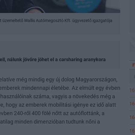
t üzemeltető Wallis Autómegosztó Kft. ügyvezető igazgatója
, nálunk jövőre jöhet el a carsharing aranykora
elatíve még mindig egy új dolog Magyarországon,
az emberek mindennapi életébe. Az elmúlt egy évben
16
felhasználóinak száma, vagyis a növekedés még a
16
e, hogy az emberek mobilitási igénye ez idő alatt
vben 240-ről 400 fölé nőtt az autóflottánk, a
16
latilag minden dimenzióban tudtunk nőni a
16