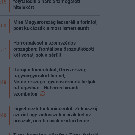
folytatódik a harc a támogatott
:15
hitelekért
Mire Magyarország lecseréli a forintot,
:00
pont kukázzák a most ismert eurót
Horrorbaleset a szomszédos
országban: frontálisan összeütközött
:57
két vonat, sok a sérült
Ukrajna finomítókat, Oroszország
fegyvergyárakat támad,
Németországot gyanús drónok tartják
:48
rettegésben - Háborús híreink
szombaton
Figyelmeztetnek mindenkit: Zelenszkij
szerint úgy vadásszák a civileket az
:48
oroszok, mintha csak szafari lenne