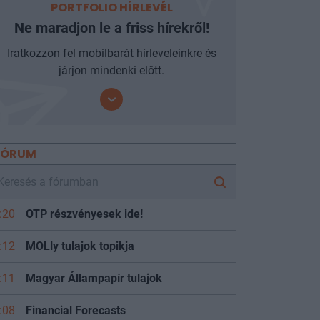
PORTFOLIO HÍRLEVÉL
Ne maradjon le a friss hírekről!
Iratkozzon fel mobilbarát hírleveleinkre és
járjon mindenki előtt.
FÓRUM
:20
OTP részvényesek ide!
:12
MOLly tulajok topikja
:11
Magyar Állampapír tulajok
:08
Financial Forecasts