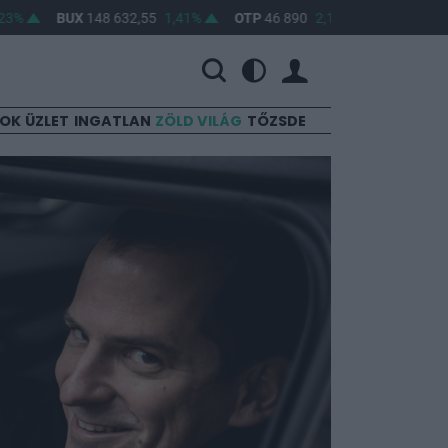
BUX
148 632,55
1,41%
OTP
46 890
2,16%
MOL
4 650
0,2
SOK
ÜZLET
INGATLAN
ZÖLD VILÁG
TŐZSDE