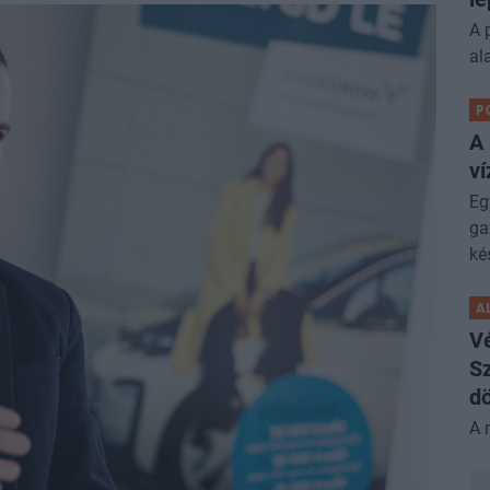
A 
al
P
A
ví
Eg
ga
ké
A
V
Sz
dö
A 