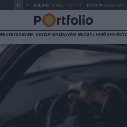
-0,61%
USD/HUF
314,20
-0,87%
BITCOIN
65 037,78
0,23%
EFEKTETÉS
BANK
DEVIZA
GAZDASÁG
GLOBÁL
UNIÓS FORRÁ