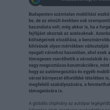
Budapesten számtalan mobilitási eszköz k
be, de az elmúlt években sok szempontb
használata volt, még akkor is, ha a for
fejfájást okoztak az autósoknak. Azonba
költségeinek elszállása, a benzinárrobb
kihívások olyan mértékben változtatják
nyugati városhoz hasonlóan, ahol ezek 
tömegesen cserélhetik a városlakók és a 
vagy megosztásos konstrukciókra, mint a
hogy az autómegosztás és egyéb mobilit
városi környezet élhetőbbé tételében is
megfelelő szabályozására, a fenntartha
támogatására is.
A globális chiphiány az autóipar legéget