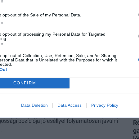
tben egyre inkább életszerűtlen saját
In
ú ábránd azt várni, hogy valaha lesz még
o opt-out of the Sale of my Personal Data.
 használata, mint korábban
In
to opt-out of processing my Personal Data for Targeted
ing.
In
egfelsőbb Bíróság volt elnöke lesz az új államfő
o opt-out of Collection, Use, Retention, Sale, and/or Sharing
ersonal Data that Is Unrelated with the Purposes for which it
Hír
lected.
 bíró, majd eltávolított csúcsbírósági vezető –
exk
Out
kező államfője?
 elnökről: elfogadta a felkérést Baka András
CONFIRM
 magyarországi Share Now carsharing
Data Deletion
Data Access
Privacy Policy
osztó Kft. ügyvezető igazgatója
, aki szerint ennek
P
ági pozíciója jó eséllyel folyamatosan javulni
Ré
.
ga
lé