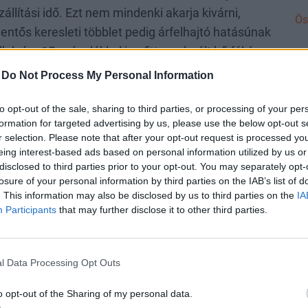
llítási idő. Ezt nem mindenki akarja kivárni,
Ös
elentős keresleti többlet pedig árfelhajtó hatásúnak
ek ára 15 százalékkal is nőtt az elmúlt bő fél év
 árak még nincsenek csúcs közelben, tehát további
-
Do Not Process My Personal Information
em ejtettünk az üzemanyagár – növekedésről,
e, mint egy évvel ezelőtt.
to opt-out of the sale, sharing to third parties, or processing of your per
formation for targeted advertising by us, please use the below opt-out s
r selection. Please note that after your opt-out request is processed y
eing interest-based ads based on personal information utilized by us or
disclosed to third parties prior to your opt-out. You may separately opt-
átalakulása - tömeges leépítésekkel ez már nem
losure of your personal information by third parties on the IAB’s list of
. This information may also be disclosed by us to third parties on the
IA
Participants
that may further disclose it to other third parties.
sa, miközben az idő nagy részében
gati város példáján látszik, hogy
l Data Processing Opt Outs
atók a parkolás terén is, hogy
o opt-out of the Sharing of my personal data.