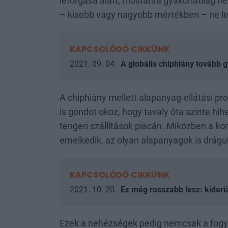
leforgása alatt, mostanra gyakorlatilag
– kisebb vagy nagyobb mértékben – ne let
KAPCSOLÓDÓ CIKKÜNK
2021. 09. 04.
A globális chiphiány tovább gy
A chiphiány mellett alapanyag-ellátási pr
is gondot okoz, hogy tavaly óta szinte h
tengeri szállítások piacán. Miközben a ko
emelkedik, az olyan alapanyagok is drágul
KAPCSOLÓDÓ CIKKÜNK
2021. 10. 20.
Ez még rosszabb lesz: kider
Ezek a nehézségek pedig nemcsak a fogy