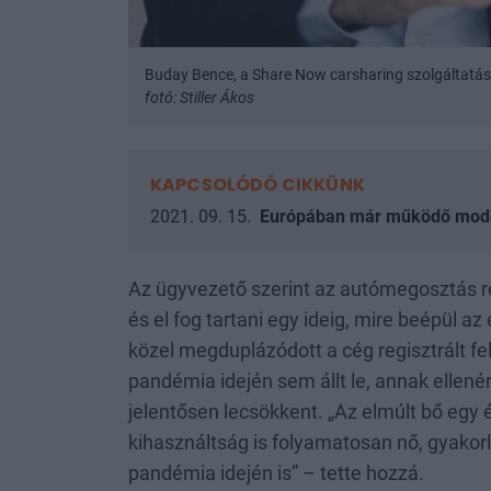
Buday Bence, a Share Now carsharing szolgáltatás
fotó: Stiller Ákos
KAPCSOLÓDÓ CIKKÜNK
2021. 09. 15.
Európában már működő modell
Az ügyvezető szerint az autómegosztás r
és el fog tartani egy ideig, mire beépül 
közel megduplázódott a cég regisztrált 
pandémia idején sem állt le, annak ellenér
jelentősen lecsökkent. „Az elmúlt bő egy é
kihasználtság is folyamatosan nő, gyakor
pandémia idején is” – tette hozzá.