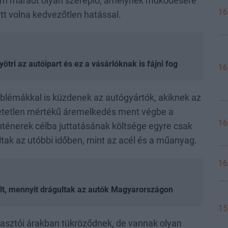
 nem maradt olyan szereplő, amelynek működésére
16
t volna kedvezőtlen hatással.
ötri az autóipart és ez a vásárlóknak is fájni fog
16
oblémákkal is küzdenek az autógyártók, akiknek az
ihetetlen mértékű áremelkedés ment végbe a
16
nténerek célba juttatásának költsége egyre csak
tak az utóbbi időben, mint az acél és a műanyag.
16
ült, mennyit drágultak az autók Magyarországon
15
asztói árakban tükröződnek, de vannak olyan