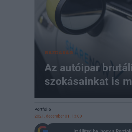
GAZDASÁG
Az autóipar brutál
szokásainkat is m
Portfolio
2021. december 01. 13:00
Itt állítsd be, hogy a Portf