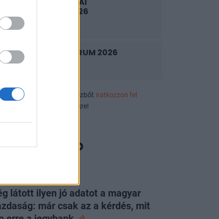
LENDÜLETBEN A HAZAI
VÁLLALKOZÁSOK 2026
2026. szeptember 9.
PRIVATE HEALTH FORUM 2026
2026. szeptember 10.
ek, eseményajánlók első kézből:
iratkozzon fel
luzív rendezvényértesítőnkre!
ORTFOLIO CHECKLIST
g látott ilyen jó adatot a magyar
zdaság: már csak az a kérdés, mit
p erre a
jegybank