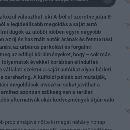
18
özül választhat, aki A-ból el szeretne jutni B-
ól a legideálisabb megoldás a saját autó
18
galmi dugók az utóbbi időben egyre nagyobb
n az új és használt autók árának és fenntartási
anás, az urbánus parkolási és forgalmi
16
 meg az eddigi körülményeket, hogy – sok más
a folyamatok évekkel korábban elindultak –
vállalati szektor a saját autóikat olyan bérleti
 carsharing. A külföldi példák azt mutatják,
16
ási megoldások ötvözése sokat javíthat a
, amihez azonban szükség van a terület
tóbb alternatívák akár kedvezmények útján való
16
őbb problémájává nőtte ki magát néhány hónap