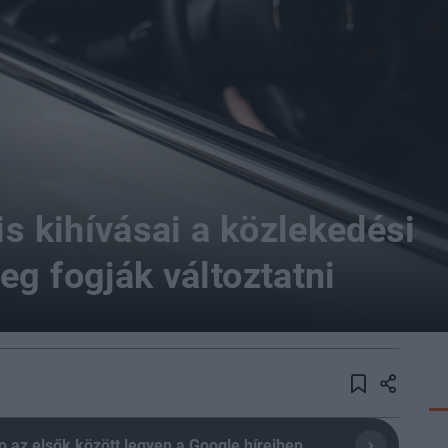
is kihívásai a közlekedési
eg fogják változtatni
olio az elsők között legyen a Google híreiben