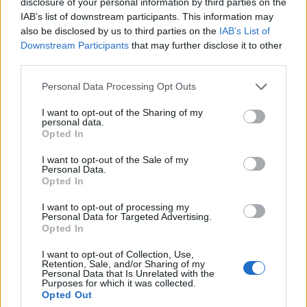
disclosure of your personal information by third parties on the
látogatásáról beszélt - írja a Telex.
IAB’s list of downstream participants. This information may
also be disclosed by us to third parties on the
IAB’s List of
Budapest Economic Forum 2026Átalakulóban a magyar
Downstream Participants
that may further disclose it to other
gazdaságpolitika, a választások után gyökeresen
third parties.
változhatnak meg a körülmények és a célok. Merre tart a
Personal Data Processing Opt Outs
magyar kormány és mivel néz szembe a nemzetközi
környezetben? Ez lesz a Portfolio idei kiemelt
I want to opt-out of the Sharing of my
personal data.
gazdaságpolitikai konferenciájának legfontosabb
Opted In
témája.Információ és jelentkezésA magyar kormányfő és
az amerikai elnök közötti...
I want to opt-out of the Sale of my
Personal Data.
Opted In
KEDVES OLVASÓNK!
I want to opt-out of processing my
Personal Data for Targeted Advertising.
A keresett cikk a portfolio.hu hírarchívumához
Opted In
tartozik, melynek olvasása előfizetéses
I want to opt-out of Collection, Use,
regisztrációhoz kötött.
Retention, Sale, and/or Sharing of my
Personal Data that Is Unrelated with the
Purposes for which it was collected.
Az előfizetés a következőket tartalmazza:
Opted Out
Portfolio.hu teljes cikkarchívum