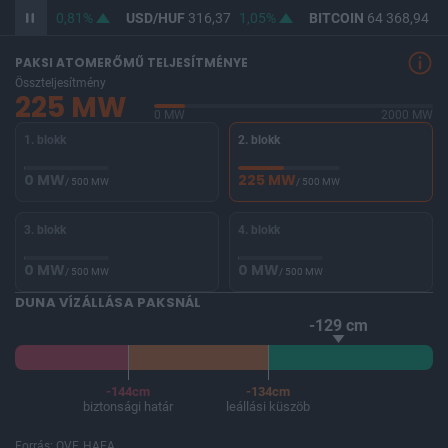
364,65
0,81%
USD/HUF
316,37
1,05%
BITCOIN
64 368,94
-0
PAKSI ATOMERŐMŰ TELJESÍTMÉNYE
Összteljesítmény
225 MW
0 MW
2000 MW
1. blokk
2. blokk
0 MW
225 MW
/ 500 MW
/ 500 MW
3. blokk
4. blokk
0 MW
0 MW
/ 500 MW
/ 500 MW
DUNA VÍZÁLLÁSA PAKSNÁL
-129 cm
-144cm
-134cm
biztonsági határ
leállási küszöb
Forrás: OVF, HAEA