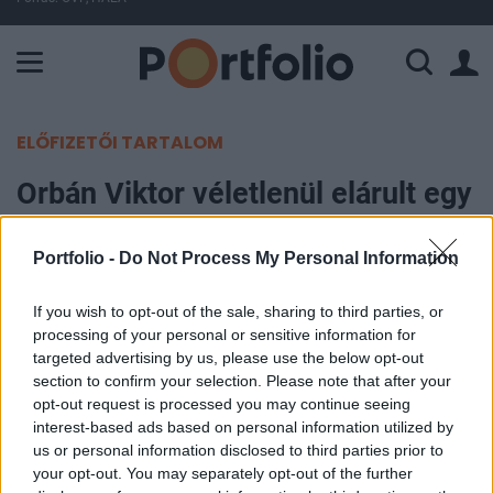
A Paksi Atomerőmű összteljesítménye 225 MW. A Duna vízállá
ELŐFIZETŐI TARTALOM
Orbán Viktor véletlenül elárult egy
fontos dátumot
Portfolio -
Do Not Process My Personal Information
Portfolio
2025. október 16. 16:33
If you wish to opt-out of the sale, sharing to third parties, or
processing of your personal or sensitive information for
targeted advertising by us, please use the below opt-out
Orbán Viktor miniszterelnök egy egyiptomi
section to confirm your selection. Please note that after your
békekonferencián akaratlanul felfedhette a
opt-out request is processed you may continue seeing
Donald Trump amerikai elnökkel tervezett
interest-based ads based on personal information utilized by
us or personal information disclosed to third parties prior to
találkozójának időpontját, amikor a Fox News
your opt-out. You may separately opt-out of the further
kamerái előtt november 8-i washingtoni