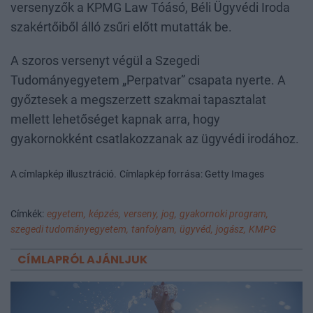
versenyzők a KPMG Law Tóásó, Béli Ügyvédi Iroda
szakértőiből álló zsűri előtt mutatták be.
A szoros versenyt végül a Szegedi
Tudományegyetem „Perpatvar” csapata nyerte. A
győztesek a megszerzett szakmai tapasztalat
mellett lehetőséget kapnak arra, hogy
gyakornokként csatlakozzanak az ügyvédi irodához.
A címlapkép illusztráció. Címlapkép forrása: Getty Images
Címkék:
egyetem,
képzés,
verseny,
jog,
gyakornoki program,
szegedi tudományegyetem,
tanfolyam,
ügyvéd,
jogász,
KMPG
CÍMLAPRÓL AJÁNLJUK