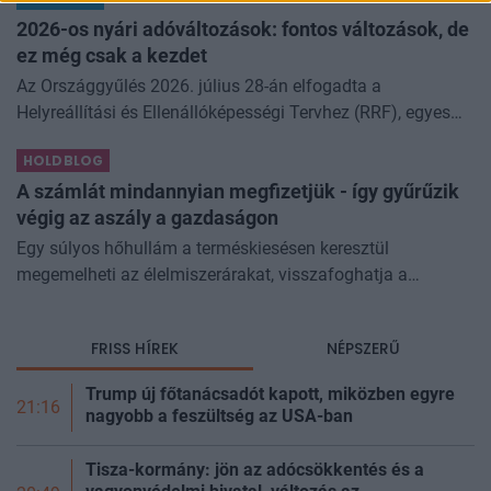
különösen nagy...
2026-os nyári adóváltozások: fontos változások, de
ez még csak a kezdet
Az Országgyűlés 2026. július 28-án elfogadta a
Helyreállítási és Ellenállóképességi Tervhez (RRF), egyes
kormányprogramokhoz és kormányhatározatokhoz
HOLDBLOG
kapcsolódó adóintézkedésekről, v
A számlát mindannyian megfizetjük - így gyűrűzik
végig az aszály a gazdaságon
Egy súlyos hőhullám a terméskiesésen keresztül
megemelheti az élelmiszerárakat, visszafoghatja a
gazdasági növekedést, ronthatja a termelékenységet, sőt
még az állam finanszírozását is m
FRISS HÍREK
NÉPSZERŰ
Trump új főtanácsadót kapott, miközben egyre
21:16
nagyobb a feszültség az USA-ban
Tisza-kormány: jön az adócsökkentés és a