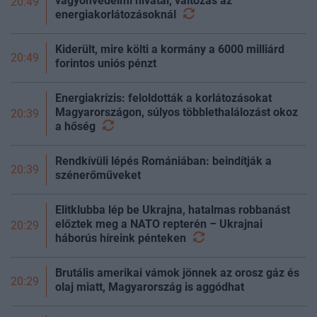
vagyonvédelmi hivatal, változás az
20:49
energiakorlátozásoknál
Kiderült, mire költi a kormány a 6000 milliárd
20:49
forintos uniós pénzt
Energiakrízis: feloldották a korlátozásokat
Magyarországon, súlyos többlethalálozást okoz
20:39
a
hőség
Rendkívüli lépés Romániában: beindítják a
20:39
szénerőműveket
Elitklubba lép be Ukrajna, hatalmas robbanást
előztek meg a NATO repterén – Ukrajnai
20:29
háborús híreink
pénteken
Brutális amerikai vámok jönnek az orosz gáz és
20:29
olaj miatt, Magyarország is aggódhat