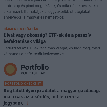
profin navigálni a piacokon! Megvizsgáljuk, mit takarnak a
limit, stop és piaci megbízások, és mikor érdemes ezeket
alkalmazni. Bemutatjuk a leggyakoribb stratégiákat,
amelyekkel a magyar és nemzetköz
DÍJMENTES ELŐADÁS
Divat vagy okosság? ETF-ek és a passzív
befektetések világa
Fedezd fel az ETF-ek izgalmas világát, és tudd meg, miért
válhatnak a befektetők kedvenceivé!
PORTFOLIO CHECKLIST
Rég látott ilyen jó adatot a magyar gazdaság:
már csak az a kérdés, mit lép erre a
jegybank