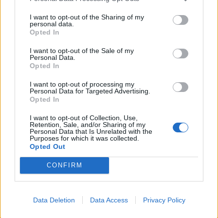
összességében jobb kimenethez vezetnek. Az igaz, hogy
KASZA ELLIOTT-TAL
némi kellemetlenséggel is járnak. Az
I want to opt-out of the Sharing of my
personal data.
Clorox Company - elemzés
Opted In
Van néhány Clorox részvényem az osztalék portfóliómban,
I want to opt-out of the Sale of my
mert 48 éves osztalékemelési múltja van, és 2025 végén
Personal Data.
úgy láttam, hogy jó áron meg tudom venni ezt a majdnem
Opted In
HOLDBLOG
dividend king-et. Azt
I want to opt-out of processing my
Kevesebb alkoholt iszunk, mint a régió, a
Personal Data for Targeted Advertising.
következmények terén viszont az élbolyban
Opted In
vagyunk
I want to opt-out of Collection, Use,
Lehet, hogy nem azok isznak a legtöbbet, akikről a
Retention, Sale, and/or Sharing of my
Personal Data that Is Unrelated with the
statisztikák ezt állítják - és az sem biztos, hogy a kevesebb
Purposes for which it was collected.
Opted Out
elfogyasztott alkohol kisebb társadalmi kárral... The post
HOLDBLOG
Kevesebb alkoholt iszunk
CONFIRM
Feltöri a kriptót az AI?
Az AI néhány óra alatt megtalálhat olyan szoftverhibákat,
amelyek évekig rejtve maradtak a világ legjobb fejlesztői és
Data Deletion
Data Access
Privacy Policy
biztonsági szakemberei előtt. A kriptovilágban ennek
RSM BLOG