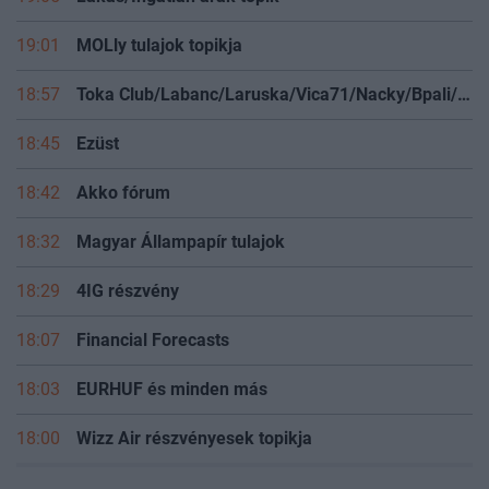
19:01
MOLly tulajok topikja
18:57
Toka Club/Labanc/Laruska/Vica71/Nacky/Bpali/Oldrider/Josefernando/Mcbull/Kawaszabi
18:45
Ezüst
18:42
Akko fórum
18:32
Magyar Állampapír tulajok
18:29
4IG részvény
18:07
Financial Forecasts
18:03
EURHUF és minden más
18:00
Wizz Air részvényesek topikja