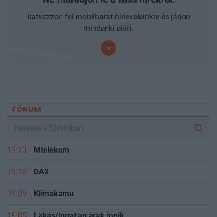
Iratkozzon fel mobilbarát hírleveleinkre és járjon
mindenki előtt.
FÓRUM
19:13
Mtelekom
19:10
DAX
19:09
Klímakamu
19:05
Lakás/Ingatlan árak topik