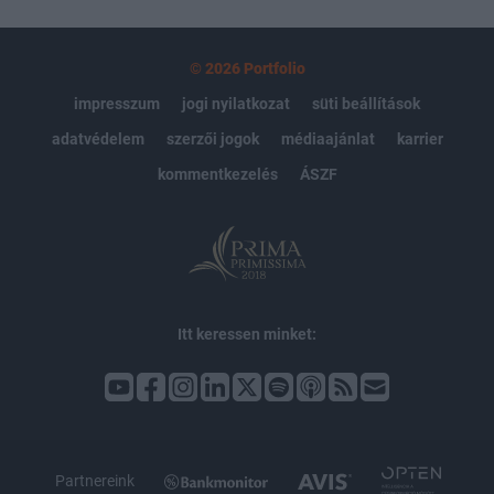
© 2026 Portfolio
impresszum
jogi nyilatkozat
süti beállítások
adatvédelem
szerzői jogok
médiaajánlat
karrier
kommentkezelés
ÁSZF
Itt keressen minket:
Partnereink