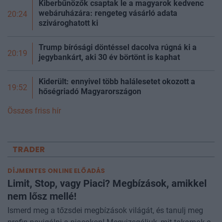
Kiberbűnözők csaptak le a magyarok kedvenc
webáruházára: rengeteg vásárló adata
20:24
szivároghatott ki
Trump bírósági döntéssel dacolva rúgná ki a
20:19
jegybankárt, aki 30 év börtönt is kaphat
Kiderült: ennyivel több halálesetet okozott a
19:52
hőségriadó Magyarországon
Összes friss hír
TRADER
DÍJMENTES ONLINE ELŐADÁS
Limit, Stop, vagy Piaci? Megbízások, amikkel
nem lősz mellé!
Ismerd meg a tőzsdei megbízások világát, és tanulj meg