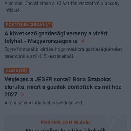
A pénteki Checklistben a 10 év után visszatérő alacsony
infláció.
PORTFOLIO CHECKLIST
A következő gazdasági verseny a vízért
folyhat - Magyarországon
is
Egyre fontosabb kérdés, hogy mekkora gazdasági értéket
teremtünk a szűkülő készletekből.
ALAPVETÉS
Végleges a JÉGER sorsa? Bóna Szabolcs
elárulta, miért a gazdák döntöttek és mit hoz
2027
A miniszter az Alapvetés vendége volt.
PORTFOLIO HÍRLEVÉL
Ne maradjon le a friss hírekről!