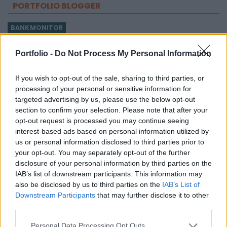
PORTFOLIO BLOGGER
BANKMONITOR
Hogyan alakulnak a betéti- és hitelkamatok az
Portfolio -
Do Not Process My Personal Information
inflációhoz képest?
A KSH adatai alapján 1,2 százalék volt az éves infláció
If you wish to opt-out of the sale, sharing to third parties, or
júliusban. Több, mint 10 éve nem volt ilyen alacsony az
processing of your personal or sensitive information for
áremelkedés mértéke. Érdemes megnézni, hogy ezen
targeted advertising by us, please use the below opt-out
CHIKANSPLANET
adathoz képest hogyan alakul
section to confirm your selection. Please note that after your
A városok egyik legjobb klímafegyvere a fa, de a
opt-out request is processed you may continue seeing
legtöbb helyen még mindig nem ültetnek eleget
interest-based ads based on personal information utilized by
us or personal information disclosed to third parties prior to
A városi hőségnek évente 350 ezren esnek áldozatául. Két
your opt-out. You may separately opt-out of the further
friss kutatás egybehangzó eredménye szerint a fakorona
disclosure of your personal information by third parties on the
akár a városi hőszigethatás felét is semlegesítheti
IAB’s list of downstream participants. This information may
KONYHAKONTROLLING
also be disclosed by us to third parties on the
IAB’s List of
Csúcsidőben drágább áram?
Downstream Participants
that may further disclose it to other
A közgazdaságtannak vannak olyan területei, amik elsőre
third parties.
felháborítóan hangzanak, de jobban megnézve
Personal Data Processing Opt Outs