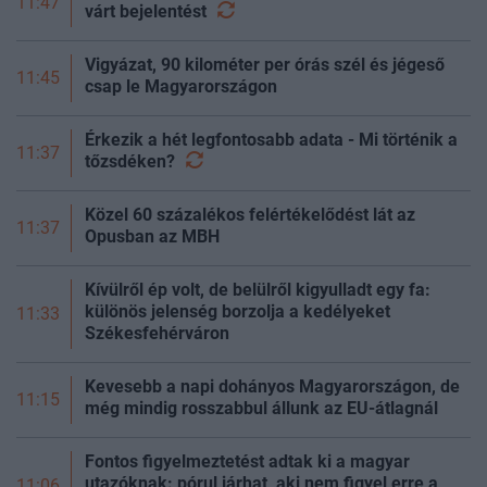
11:47
várt
bejelentést
Vigyázat, 90 kilométer per órás szél és jégeső
11:45
csap le Magyarországon
Érkezik a hét legfontosabb adata - Mi történik a
11:37
tőzsdéken?
Közel 60 százalékos felértékelődést lát az
11:37
Opusban az MBH
Kívülről ép volt, de belülről kigyulladt egy fa:
különös jelenség borzolja a kedélyeket
11:33
Székesfehérváron
Kevesebb a napi dohányos Magyarországon, de
11:15
még mindig rosszabbul állunk az EU-átlagnál
Fontos figyelmeztetést adtak ki a magyar
utazóknak: pórul járhat, aki nem figyel erre a
11:06