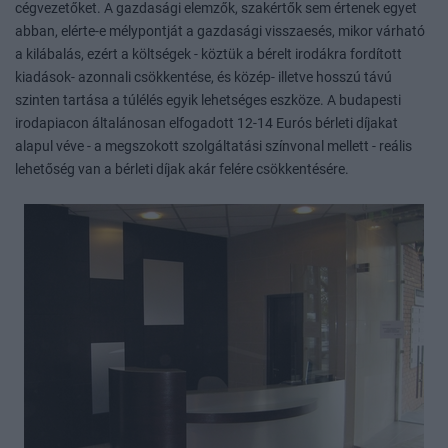
cégvezetőket. A gazdasági elemzők, szakértők sem értenek egyet
abban, elérte-e mélypontját a gazdasági visszaesés, mikor várható
a kilábalás, ezért a költségek - köztük a bérelt irodákra fordított
kiadások- azonnali csökkentése, és közép- illetve hosszú távú
szinten tartása a túlélés egyik lehetséges eszköze. A budapesti
irodapiacon általánosan elfogadott 12-14 Eurós bérleti díjakat
alapul véve - a megszokott szolgáltatási színvonal mellett - reális
lehetőség van a bérleti díjak akár felére csökkentésére.