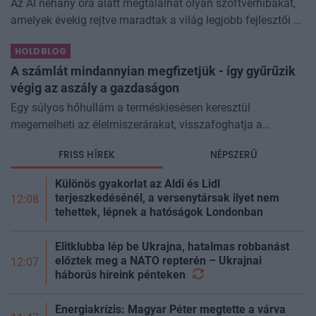
Az AI néhány óra alatt megtalálhat olyan szoftverhibákat,
amelyek évekig rejtve maradtak a világ legjobb fejlesztői és
biztonsági szakemberei előtt. A kriptovilágban ennek
HOLDBLOG
különösen nagy...
A számlát mindannyian megfizetjük - így gyűrűzik
végig az aszály a gazdaságon
Egy súlyos hőhullám a terméskiesésen keresztül
megemelheti az élelmiszerárakat, visszafoghatja a
gazdasági növekedést, ronthatja a termelékenységet, sőt
FRISS HÍREK
NÉPSZERŰ
még az állam finanszírozását is m
Különös gyakorlat az Aldi és Lidl
terjeszkedésénél, a versenytársak ilyet nem
12:08
tehettek, lépnek a hatóságok Londonban
Elitklubba lép be Ukrajna, hatalmas robbanást
előztek meg a NATO repterén – Ukrajnai
12:07
háborús híreink
pénteken
Energiakrízis: Magyar Péter megtette a várva