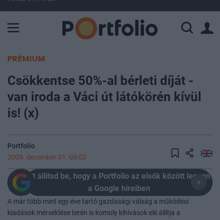
A Paksi Atomerőmű összteljesítménye 226 MW. A Duna vízállá
PRÉMIUM
Csökkentse 50%-al bérleti díját -
van iroda a Váci út látókörén kívül
is! (x)
Portfolio
2009. december 01. 08:03
Itt állítsd be, hogy a Portfolio az elsők között legyen
a Google híreiben
A már több mint egy éve tartó gazdasági válság a működési
kiadások mérséklése terén is komoly kihívások elé állítja a