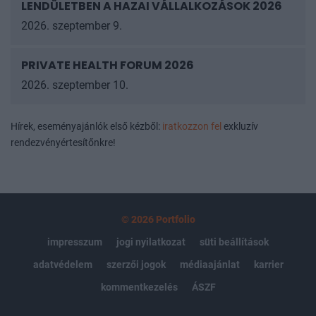
LENDÜLETBEN A HAZAI VÁLLALKOZÁSOK 2026
2026. szeptember 9.
PRIVATE HEALTH FORUM 2026
2026. szeptember 10.
Hírek, eseményajánlók első kézből:
iratkozzon fel
exkluzív
rendezvényértesítőnkre!
© 2026 Portfolio
impresszum
jogi nyilatkozat
süti beállítások
adatvédelem
szerzői jogok
médiaajánlat
karrier
kommentkezelés
ÁSZF