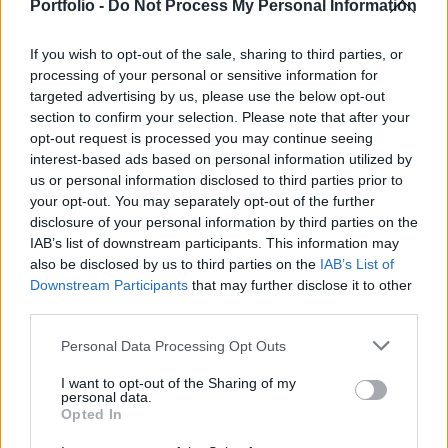
Portfolio -
Do Not Process My Personal Information
2026-os nyári adóváltozások: fontos változások, de
ez még csak a kezdet
If you wish to opt-out of the sale, sharing to third parties, or
Az Országgyűlés 2026. július 28-án elfogadta a
processing of your personal or sensitive information for
Helyreállítási és Ellenállóképességi Tervhez (RRF), egyes
targeted advertising by us, please use the below opt-out
kormányprogramokhoz és kormányhatározatokhoz
section to confirm your selection. Please note that after your
CHIKANSPLANET
kapcsolódó adóintézkedésekről, v
opt-out request is processed you may continue seeing
A városok egyik legjobb klímafegyvere a fa, de a
interest-based ads based on personal information utilized by
legtöbb helyen még mindig nem ültetnek eleget
us or personal information disclosed to third parties prior to
your opt-out. You may separately opt-out of the further
A városi hőségnek évente 350 ezren esnek áldozatául. Két
disclosure of your personal information by third parties on the
friss kutatás egybehangzó eredménye szerint a fakorona
IAB’s list of downstream participants. This information may
akár a városi hőszigethatás felét is semlegesítheti
also be disclosed by us to third parties on the
IAB’s List of
KONYHAKONTROLLING
Downstream Participants
that may further disclose it to other
Csúcsidőben drágább áram?
third parties.
A közgazdaságtannak vannak olyan területei, amik elsőre
Personal Data Processing Opt Outs
felháborítóan hangzanak, de jobban megnézve
összességében jobb kimenethez vezetnek. Az igaz, hogy
I want to opt-out of the Sharing of my
personal data.
BANKMONITOR
némi kellemetlenséggel is járnak. Az
Opted In
Hiányzik az önerő a lakásvásárláshoz? Így hozta be