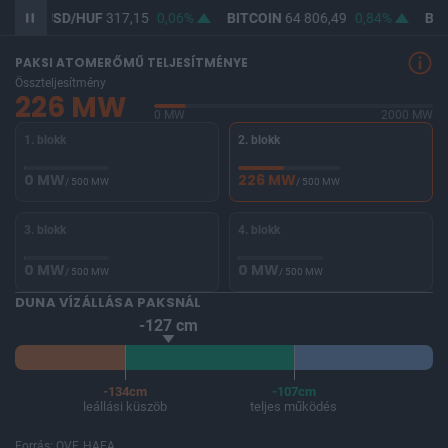
USD/HUF
317,15
0,06%
BITCOIN
64 806,49
0,84%
BUX
147 
PAKSI ATOMERŐMŰ TELJESÍTMÉNYE
Összteljesítmény
226 MW
0 MW
2000 MW
1. blokk
2. blokk
0 MW
226 MW
/ 500 MW
/ 500 MW
3. blokk
4. blokk
0 MW
0 MW
/ 500 MW
/ 500 MW
DUNA VÍZÁLLÁSA PAKSNÁL
-127 cm
-134cm
-107cm
leállási küszöb
teljes működés
Forrás: OVF, HAEA