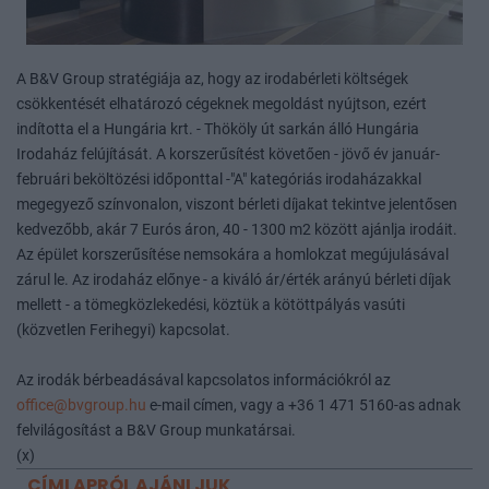
A B&V Group stratégiája az, hogy az irodabérleti költségek
csökkentését elhatározó cégeknek megoldást nyújtson, ezért
indította el a Hungária krt. - Thököly út sarkán álló Hungária
Irodaház felújítását. A korszerűsítést követően - jövő év január-
februári beköltözési időponttal -"A" kategóriás irodaházakkal
megegyező színvonalon, viszont bérleti díjakat tekintve jelentősen
kedvezőbb, akár 7 Eurós áron, 40 - 1300 m2 között ajánlja irodáit.
Az épület korszerűsítése nemsokára a homlokzat megújulásával
zárul le. Az irodaház előnye - a kiváló ár/érték arányú bérleti díjak
mellett - a tömegközlekedési, köztük a kötöttpályás vasúti
(közvetlen Ferihegyi) kapcsolat.
Az irodák bérbeadásával kapcsolatos információkról az
office@bvgroup.hu
e-mail címen, vagy a +36 1 471 5160-as adnak
felvilágosítást a B&V Group munkatársai.
(x)
CÍMLAPRÓL AJÁNLJUK