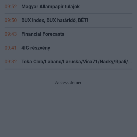
09:52
Magyar Állampapír tulajok
09:50
BUX index, BUX határidő, BÉT!
09:43
Financial Forecasts
09:41
4IG részvény
09:32
Toka Club/Labanc/Laruska/Vica71/Nacky/Bpali/Oldrider/Josefernando/Mcbull/Kawaszabi