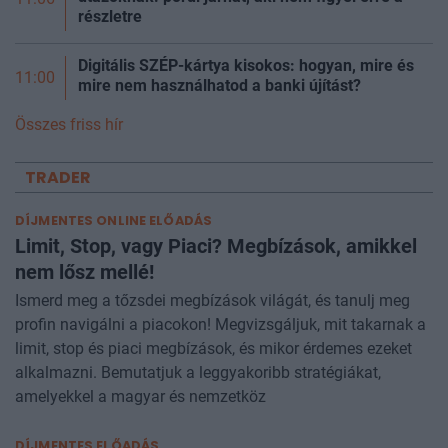
részletre
Digitális SZÉP-kártya kisokos: hogyan, mire és
11:00
mire nem használhatod a banki újítást?
Összes friss hír
TRADER
DÍJMENTES ONLINE ELŐADÁS
Limit, Stop, vagy Piaci? Megbízások, amikkel
nem lősz mellé!
Ismerd meg a tőzsdei megbízások világát, és tanulj meg
profin navigálni a piacokon! Megvizsgáljuk, mit takarnak a
limit, stop és piaci megbízások, és mikor érdemes ezeket
alkalmazni. Bemutatjuk a leggyakoribb stratégiákat,
amelyekkel a magyar és nemzetköz
DÍJMENTES ELŐADÁS