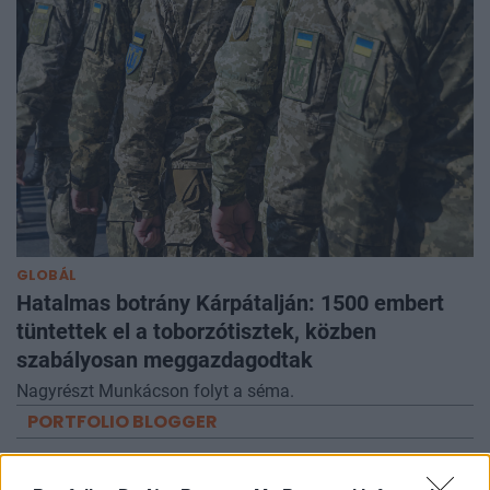
GLOBÁL
Hatalmas botrány Kárpátalján: 1500 embert
tüntettek el a toborzótisztek, közben
szabályosan meggazdagodtak
Nagyrészt Munkácson folyt a séma.
PORTFOLIO BLOGGER
RSM BLOG