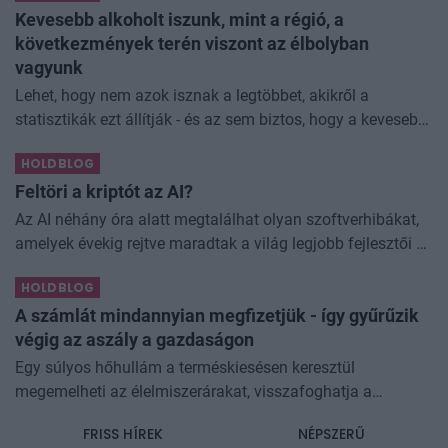
Kevesebb alkoholt iszunk, mint a régió, a
következmények terén viszont az élbolyban
vagyunk
Lehet, hogy nem azok isznak a legtöbbet, akikről a
statisztikák ezt állítják - és az sem biztos, hogy a kevesebb
elfogyasztott alkohol kisebb társadalmi kárral... The post
HOLDBLOG
Kevesebb alkoholt iszunk
Feltöri a kriptót az AI?
Az AI néhány óra alatt megtalálhat olyan szoftverhibákat,
amelyek évekig rejtve maradtak a világ legjobb fejlesztői és
biztonsági szakemberei előtt. A kriptovilágban ennek
HOLDBLOG
különösen nagy...
A számlát mindannyian megfizetjük - így gyűrűzik
végig az aszály a gazdaságon
Egy súlyos hőhullám a terméskiesésen keresztül
megemelheti az élelmiszerárakat, visszafoghatja a
gazdasági növekedést, ronthatja a termelékenységet, sőt
FRISS HÍREK
NÉPSZERŰ
még az állam finanszírozását is m