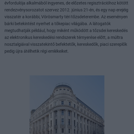
évfordulója alkalmából ingyenes, de előzetes regisztrációhoz kötött
rendezvénysorozatot szervez 2012. június 21-én, és egy nap erejéig
visszatér a korábbi, Vörösmarty téri tőzsdeterembe. Az eseményen
bárki betekintést nyerhet a tőkepiac világába. A látogatók
megtudhatják például, hogy miként működött a tőzsdei kereskedés
az elektronikus kereskedési rendszerek térnyerése előtt, a múltra
nosztalgiával visszatekintő befektetők, kereskedők, piaci szereplők
pedig újra átélhetik régi emlékeiket.