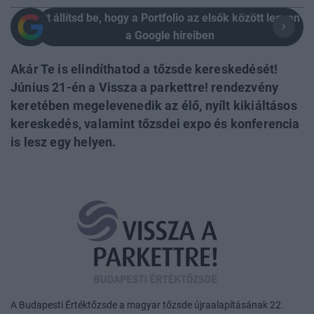
Itt állítsd be, hogy a Portfolio az elsők között legyen
a Google híreiben
Akár Te is elindíthatod a tőzsde kereskedését!
Június 21-én a Vissza a parkettre! rendezvény
keretében megelevenedik az élő, nyílt kikiáltásos
kereskedés, valamint tőzsdei expo és konferencia
is lesz egy helyen.
A Budapesti Értéktőzsde a magyar tőzsde újraalapításának 22.