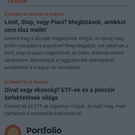
TRADER
DÍJMENTES ONLINE ELŐADÁS
Limit, Stop, vagy Piaci? Megbízások, amikkel
nem lősz mellé!
Ismerd meg a tőzsdei megbízások világát, és tanulj meg
profin navigálni a piacokon! Megvizsgáljuk, mit takarnak a
limit, stop és piaci megbízások, és mikor érdemes ezeket
alkalmazni. Bemutatjuk a leggyakoribb stratégiákat,
amelyekkel a magyar és nemzetköz
DÍJMENTES ELŐADÁS
Divat vagy okosság? ETF-ek és a passzív
befektetések világa
Fedezd fel az ETF-ek izgalmas világát, és tudd meg, miért
válhatnak a befektetők kedvenceivé!