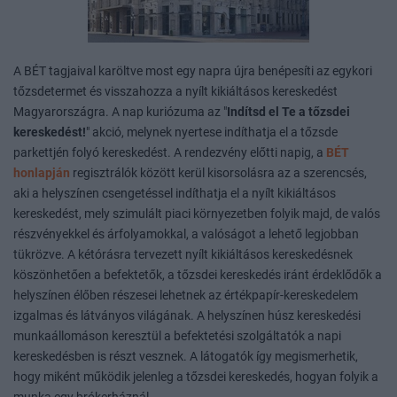
A BÉT tagjaival karöltve most egy napra újra benépesíti az egykori
tőzsdetermet és visszahozza a nyílt kikiáltásos kereskedést
Magyarországra. A nap kuriózuma az "
Indítsd el Te a tőzsdei
kereskedést!
" akció, melynek nyertese indíthatja el a tőzsde
parkettjén folyó kereskedést. A rendezvény előtti napig, a
BÉT
honlapján
regisztrálók között kerül kisorsolásra az a szerencsés,
aki a helyszínen csengetéssel indíthatja el a nyílt kikiáltásos
kereskedést, mely szimulált piaci környezetben folyik majd, de valós
részvényekkel és árfolyamokkal, a valóságot a lehető legjobban
tükrözve. A kétórásra tervezett nyílt kikiáltásos kereskedésnek
köszönhetően a befektetők, a tőzsdei kereskedés iránt érdeklődők a
helyszínen élőben részesei lehetnek az értékpapír-kereskedelem
izgalmas és látványos világának. A helyszínen húsz kereskedési
munkaállomáson keresztül a befektetési szolgáltatók a napi
kereskedésben is részt vesznek. A látogatók így megismerhetik,
hogy miként működik jelenleg a tőzsdei kereskedés, hogyan folyik a