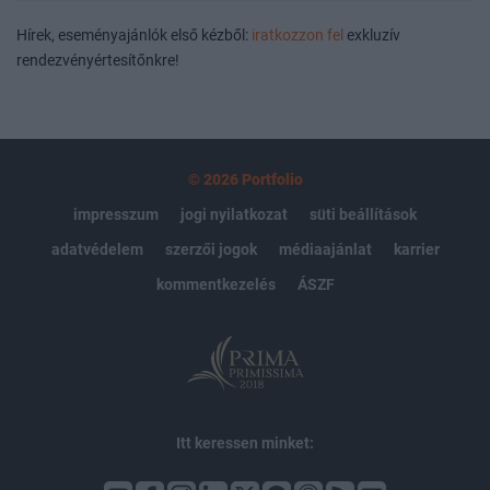
Hírek, eseményajánlók első kézből:
iratkozzon fel
exkluzív
rendezvényértesítőnkre!
© 2026 Portfolio
impresszum
jogi nyilatkozat
süti beállítások
adatvédelem
szerzői jogok
médiaajánlat
karrier
kommentkezelés
ÁSZF
Itt keressen minket: