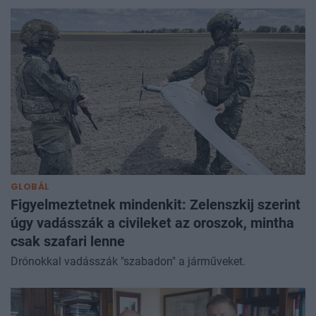
GLOBÁL
Figyelmeztetnek mindenkit: Zelenszkij szerint
úgy vadásszák a civileket az oroszok, mintha
csak szafari lenne
Drónokkal vadásszák "szabadon" a járműveket.