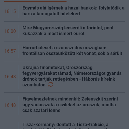
Egymás alá ígérnek a hazai bankok: folytatódik a
18:15
harc a támogatott hitelekért
Mire Magyarország lecseréli a forintot, pont
18:00
kukázzák a most ismert eurót
Horrorbaleset a szomszédos országban:
16:57
frontálisan összeütközött két vonat, sok a sérült
Ukrajna finomítókat, Oroszország
fegyvergyárakat támad, Németországot gyanús
16:48
drónok tartják rettegésben - Háborús híreink
szombaton
Figyelmeztetnek mindenkit: Zelenszkij szerint
úgy vadásszák a civileket az oroszok, mintha
16:48
csak szafari lenne
Tisza-kormány: döntött a Tisza-frakció, a