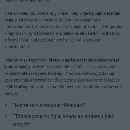
munka egy brókerháznál.
A kereskedés indulásával egy időben megnyitja kapuját a
tőzsdei
expo
, ahol közel 20 kibocsátó, befektetési szolgáltató,
adatszolgáltató, illetve más tőzsdei szolgáltató várja a látogatókat
a nap során, így a tőzsde iránt érdeklődők első kézből kaphatnak
információkat a tőzsdei befektetésekkel, vállalatokkal
kapcsolatban.
Délután veszi kezdetét a
Vissza a parkettre! rendezvénysorozat
konferenciája
, mely három vitaindító előadás és az azt követő
kerekasztal-beszélgetés köré épül, melyeken neves gazdasági
szakemberek, a tőzsdéhez, tőkepiachoz közel álló személyiségek
fejtik ki álláspontjukat a vitaindító témákról. A konferencia három
témája:
"Merre tart a magyar tőkepiac?"
"Tőzsdepszichológia, avagy az ember a piac
mögött"