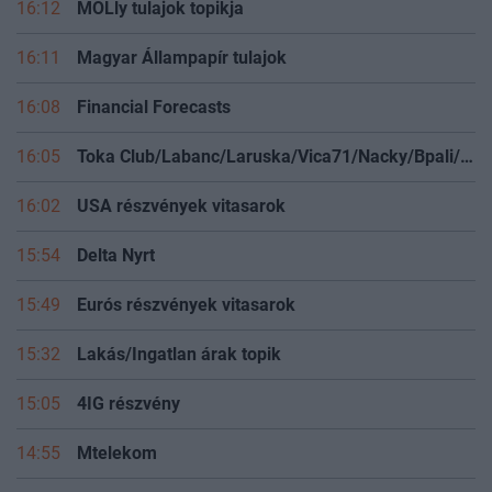
16:12
MOLly tulajok topikja
16:11
Magyar Állampapír tulajok
16:08
Financial Forecasts
16:05
Toka Club/Labanc/Laruska/Vica71/Nacky/Bpali/Oldrider/Josefernando/Mcbull/Kawaszabi
16:02
USA részvények vitasarok
15:54
Delta Nyrt
15:49
Eurós részvények vitasarok
15:32
Lakás/Ingatlan árak topik
15:05
4IG részvény
14:55
Mtelekom