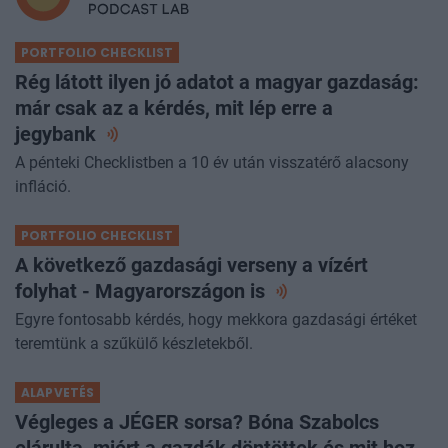
PORTFOLIO CHECKLIST
Rég látott ilyen jó adatot a magyar gazdaság:
már csak az a kérdés, mit lép erre a
jegybank
A pénteki Checklistben a 10 év után visszatérő alacsony
infláció.
PORTFOLIO CHECKLIST
A következő gazdasági verseny a vízért
folyhat - Magyarországon
is
Egyre fontosabb kérdés, hogy mekkora gazdasági értéket
teremtünk a szűkülő készletekből.
ALAPVETÉS
Végleges a JÉGER sorsa? Bóna Szabolcs
elárulta, miért a gazdák döntöttek és mit hoz