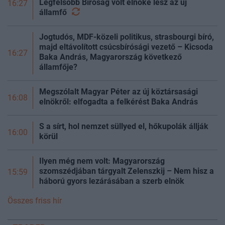
Legfelsőbb Bíróság volt elnöke lesz az új
16:27
államfő
Jogtudós, MDF-közeli politikus, strasbourgi bíró,
majd eltávolított csúcsbírósági vezető – Kicsoda
16:27
Baka András, Magyarország következő
államfője?
Megszólalt Magyar Péter az új köztársasági
16:08
elnökről: elfogadta a felkérést Baka András
S a sírt, hol nemzet süllyed el, hőkupolák állják
16:00
körül
Ilyen még nem volt: Magyarország
szomszédjában tárgyalt Zelenszkij – Nem hisz a
15:59
háború gyors lezárásában a szerb elnök
Összes friss hír