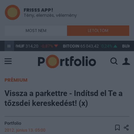
FRISSS APP!
Tény, elemzés, vélemény
MOST NEM
LETÖLTÖM
SD/HUF
314,20
-0,87%
BITCOIN
65 043,42
0,24%
BUX
148 63
PRÉMIUM
Vissza a parkettre - Indítsd el Te a
tőzsdei kereskedést! (x)
Portfolio
2012. június 13. 05:00