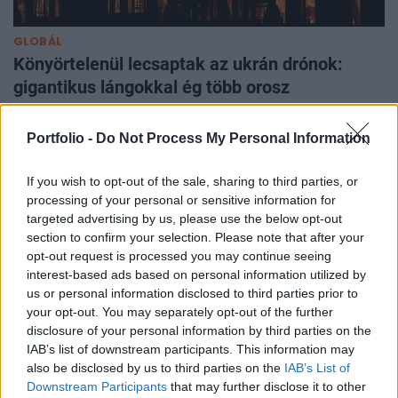
GLOBÁL
Könyörtelenül lecsaptak az ukrán drónok:
gigantikus lángokkal ég több orosz
olajfinomító
Összesen több mint 15 millió tonna kőolajat dolgoznak fel
Portfolio -
Do Not Process My Personal Information
évente.
If you wish to opt-out of the sale, sharing to third parties, or
processing of your personal or sensitive information for
targeted advertising by us, please use the below opt-out
section to confirm your selection. Please note that after your
opt-out request is processed you may continue seeing
interest-based ads based on personal information utilized by
us or personal information disclosed to third parties prior to
your opt-out. You may separately opt-out of the further
disclosure of your personal information by third parties on the
IAB’s list of downstream participants. This information may
also be disclosed by us to third parties on the
IAB’s List of
Downstream Participants
that may further disclose it to other