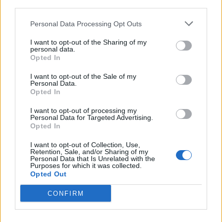
third parties.
GLOBÁL
Rendkívüli incidens a határon: drón robbant fel
Personal Data Processing Opt Outs
a NATO területén egy gázvezeték közelében,
I want to opt-out of the Sharing of my
azonnal lépett a közeli tagállam
personal data.
Opted In
Vizsgálják a drón hátterét.
PORTFOLIO BLOGGER
I want to opt-out of the Sale of my
Personal Data.
Opted In
RSM BLOG
2026-os nyári adóváltozások: fontos változások, de
I want to opt-out of processing my
Personal Data for Targeted Advertising.
ez még csak a kezdet
Opted In
Az Országgyűlés 2026. július 28-án elfogadta a
I want to opt-out of Collection, Use,
Helyreállítási és Ellenállóképességi Tervhez (RRF), egyes
Retention, Sale, and/or Sharing of my
Personal Data that Is Unrelated with the
kormányprogramokhoz és kormányhatározatokhoz
Purposes for which it was collected.
BANKMONITOR
kapcsolódó adóintézkedésekről, v
Opted Out
Otthon Start: visszaszáll a kamatversenybe az
CONFIRM
UniCredit Bank
Augusztus 10-tól 2,89 százalékos kamat mellett kínálja az
Otthon Start hitelt az UniCredit Bank, ez jelentős