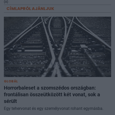
(x)
CÍMLAPRÓL AJÁNLJUK
GLOBÁL
Horrorbaleset a szomszédos országban:
frontálisan összeütközött két vonat, sok a
sérült
Egy tehervonat és egy személyvonat rohant egymásba.