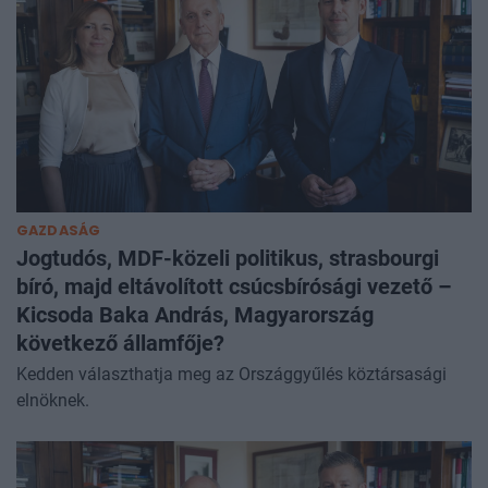
GAZDASÁG
Jogtudós, MDF-közeli politikus, strasbourgi
bíró, majd eltávolított csúcsbírósági vezető –
Kicsoda Baka András, Magyarország
következő államfője?
Kedden választhatja meg az Országgyűlés köztársasági
elnöknek.