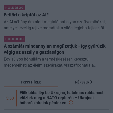
kormányprogramokhoz és kormányhatározatokhoz
HOLDBLOG
kapcsolódó adóintézkedésekről, v
Feltöri a kriptót az AI?
Az AI néhány óra alatt megtalálhat olyan szoftverhibákat,
amelyek évekig rejtve maradtak a világ legjobb fejlesztői és
biztonsági szakemberei előtt. A kriptovilágban ennek
HOLDBLOG
különösen nagy...
A számlát mindannyian megfizetjük - így gyűrűzik
végig az aszály a gazdaságon
Egy súlyos hőhullám a terméskiesésen keresztül
megemelheti az élelmiszerárakat, visszafoghatja a
gazdasági növekedést, ronthatja a termelékenységet, sőt
még az állam finanszírozását is m
FRISS HÍREK
NÉPSZERŰ
Elitklubba lép be Ukrajna, hatalmas robbanást
előztek meg a NATO repterén – Ukrajnai
15:50
háborús híreink
pénteken