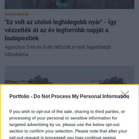
GAZDASÁG
"Ez volt az utolsó leghidegebb nyár" - Így
vészelték át az év legforróbb napját a
budapestiek
Agusztus 5-én és 6-án tetőzött a nyár legerősebb
hőhulláma.
Portfolio -
Do Not Process My Personal Information
If you wish to opt-out of the sale, sharing to third parties, or
processing of your personal or sensitive information for
targeted advertising by us, please use the below opt-out
section to confirm your selection. Please note that after your
opt-out request is processed you may continue seeing