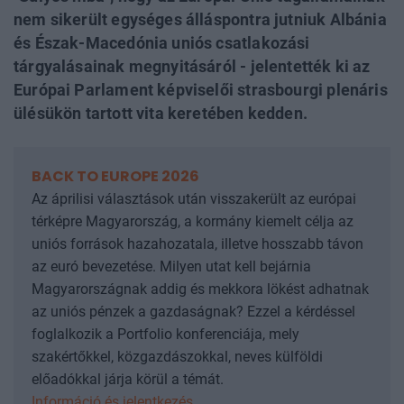
nem sikerült egységes álláspontra jutniuk Albánia
és Észak-Macedónia uniós csatlakozási
tárgyalásainak megnyitásáról - jelentették ki az
Európai Parlament képviselői strasbourgi plenáris
ülésükön tartott vita keretében kedden.
BACK TO EUROPE 2026
Az áprilisi választások után visszakerült az európai
térképre Magyarország, a kormány kiemelt célja az
uniós források hazahozatala, illetve hosszabb távon
az euró bevezetése. Milyen utat kell bejárnia
Magyarországnak addig és mekkora lökést adhatnak
az uniós pénzek a gazdaságnak? Ezzel a kérdéssel
foglalkozik a Portfolio konferenciája, mely
szakértőkkel, közgazdászokkal, neves külföldi
előadókkal járja körül a témát.
Információ és jelentkezés