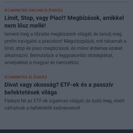
TRADER
DÍJMENTES ONLINE ELŐADÁS
Limit, Stop, vagy Piaci? Megbízások, amikkel
nem lősz mellé!
Ismerd meg a tőzsdei megbízások világát, és tanulj meg
profin navigálni a piacokon! Megvizsgáljuk, mit takarnak a
limit, stop és piaci megbízások, és mikor érdemes ezeket
alkalmazni. Bemutatjuk a leggyakoribb stratégiákat,
amelyekkel a magyar és nemzetköz
DÍJMENTES ELŐADÁS
Divat vagy okosság? ETF-ek és a passzív
befektetések világa
Fedezd fel az ETF-ek izgalmas világát, és tudd meg, miért
válhatnak a befektetők kedvenceivé!