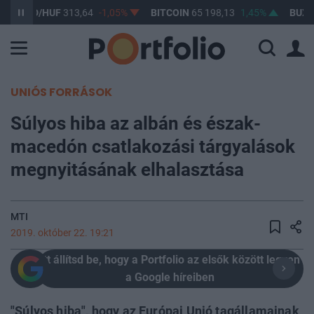
SD/HUF
313,64
-1,05%
BITCOIN
65 198,13
1,45%
BUX
148 16
UNIÓS FORRÁSOK
Súlyos hiba az albán és észak-
macedón csatlakozási tárgyalások
megnyitásának elhalasztása
MTI
2019. október 22. 19:21
Itt állítsd be, hogy a Portfolio az elsők között legyen
a Google híreiben
"Súlyos hiba", hogy az Európai Unió tagállamainak