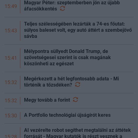
Magyar Péter: szeptemberben jön az újabb
15:49
áfacsökkentés
Teljes szélességében lezárták a 74-es főutat:
súlyos baleset volt, egy autó áttért a szembejövő
15:43
sávba
Mélypontra süllyedt Donald Trump, de
szövetségesei szerint is csak magának
15:41
köszönheti az egészet
Megérkezett a hét legfontosabb adata - Mi
15:32
történik a
tőzsdéken?
Megy tovább a
forint
15:32
A Portfolio technológiai újságírót keres
15:30
AI vezérelte robot segíthet megtalálni az áttétek
forrását - Magyar kutatók is részt vesznek a
15:28