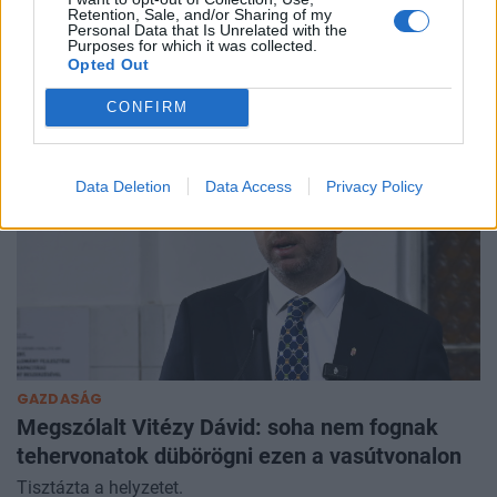
olyan hatalmat adott a titkosszolgálatnak,
Retention, Sale, and/or Sharing of my
Personal Data that Is Unrelated with the
amitől a saját elitje is retteg
Purposes for which it was collected.
Opted Out
Már a vagyon újraelosztása is elindult.
CONFIRM
Data Deletion
Data Access
Privacy Policy
GAZDASÁG
Megszólalt Vitézy Dávid: soha nem fognak
tehervonatok dübörögni ezen a vasútvonalon
Tisztázta a helyzetet.