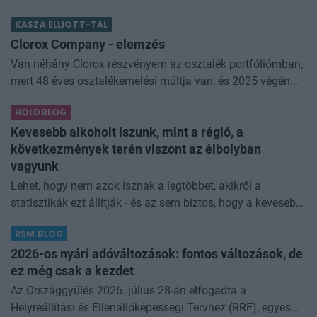
összességében jobb kimenethez vezetnek. Az igaz, hogy
KASZA ELLIOTT-TAL
némi kellemetlenséggel is járnak. Az
Clorox Company - elemzés
Van néhány Clorox részvényem az osztalék portfóliómban,
mert 48 éves osztalékemelési múltja van, és 2025 végén
úgy láttam, hogy jó áron meg tudom venni ezt a majdnem
HOLDBLOG
dividend king-et. Azt
Kevesebb alkoholt iszunk, mint a régió, a
következmények terén viszont az élbolyban
vagyunk
Lehet, hogy nem azok isznak a legtöbbet, akikről a
statisztikák ezt állítják - és az sem biztos, hogy a kevesebb
elfogyasztott alkohol kisebb társadalmi kárral... The post
RSM BLOG
Kevesebb alkoholt iszunk
2026-os nyári adóváltozások: fontos változások, de
ez még csak a kezdet
Az Országgyűlés 2026. július 28-án elfogadta a
Helyreállítási és Ellenállóképességi Tervhez (RRF), egyes