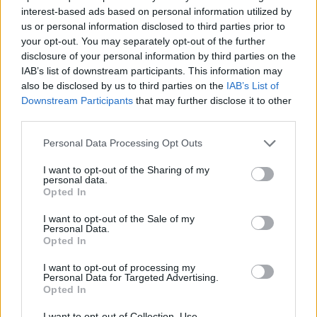
interest-based ads based on personal information utilized by
GLOBÁL
us or personal information disclosed to third parties prior to
Védelmi paktumot kötött az iszlám világ
your opt-out. You may separately opt-out of the further
három legerősebb hadereje - Most lehet
disclosure of your personal information by third parties on the
igazán nagy bajban Teherán?
IAB’s list of downstream participants. This information may
also be disclosed by us to third parties on the
IAB’s List of
Hivatalosan nem az iráni agresszió miatt.
Downstream Participants
that may further disclose it to other
third parties.
Personal Data Processing Opt Outs
I want to opt-out of the Sharing of my
personal data.
Opted In
I want to opt-out of the Sale of my
Personal Data.
Opted In
I want to opt-out of processing my
Personal Data for Targeted Advertising.
Opted In
GLOBÁL
Elszabadult a félelem Oroszországban: Putyin
I want to opt-out of Collection, Use,