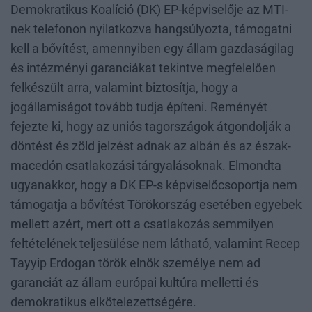
Demokratikus Koalíció (DK) EP-képviselője az MTI-
nek telefonon nyilatkozva hangsúlyozta, támogatni
kell a bővítést, amennyiben egy állam gazdaságilag
és intézményi garanciákat tekintve megfelelően
felkészült arra, valamint biztosítja, hogy a
jogállamiságot tovább tudja építeni. Reményét
fejezte ki, hogy az uniós tagországok átgondolják a
döntést és zöld jelzést adnak az albán és az észak-
macedón csatlakozási tárgyalásoknak. Elmondta
ugyanakkor, hogy a DK EP-s képviselőcsoportja nem
támogatja a bővítést Törökország esetében egyebek
mellett azért, mert ott a csatlakozás semmilyen
feltételének teljesülése nem látható, valamint Recep
Tayyip Erdogan török elnök személye nem ad
garanciát az állam európai kultúra melletti és
demokratikus elkötelezettségére.