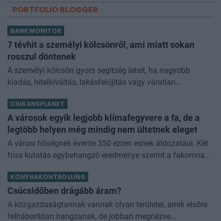
PORTFOLIO BLOGGER
BANKMONITOR
7 tévhit a személyi kölcsönről, ami miatt sokan
rosszul döntenek
A személyi kölcsön gyors segítség lehet, ha nagyobb
kiadás, hitelkiváltás, lakásfelújítás vagy váratlan
élethelyzet miatt pénzre van szükséged. De sokan még
CHIKANSPLANET
mindig tévhitek alapján dön
A városok egyik legjobb klímafegyvere a fa, de a
legtöbb helyen még mindig nem ültetnek eleget
A városi hőségnek évente 350 ezren esnek áldozatául. Két
friss kutatás egybehangzó eredménye szerint a fakorona
akár a városi hőszigethatás felét is semlegesítheti
KONYHAKONTROLLING
Csúcsidőben drágább áram?
A közgazdaságtannak vannak olyan területei, amik elsőre
felháborítóan hangzanak, de jobban megnézve