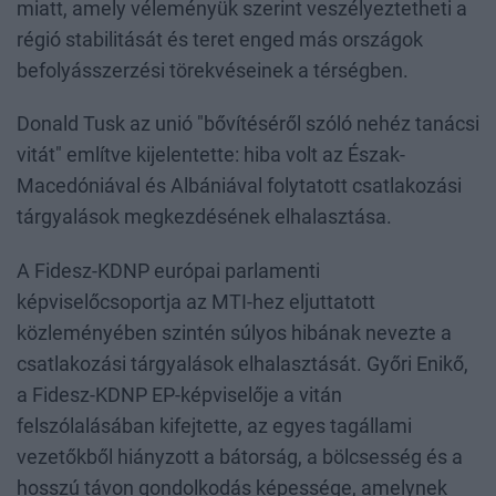
miatt, amely véleményük szerint veszélyeztetheti a
régió stabilitását és teret enged más országok
befolyásszerzési törekvéseinek a térségben.
Donald Tusk az unió "bővítéséről szóló nehéz tanácsi
vitát" említve kijelentette: hiba volt az Észak-
Macedóniával és Albániával folytatott csatlakozási
tárgyalások megkezdésének elhalasztása.
A Fidesz-KDNP európai parlamenti
képviselőcsoportja az MTI-hez eljuttatott
közleményében szintén súlyos hibának nevezte a
csatlakozási tárgyalások elhalasztását. Győri Enikő,
a Fidesz-KDNP EP-képviselője a vitán
felszólalásában kifejtette, az egyes tagállami
vezetőkből hiányzott a bátorság, a bölcsesség és a
hosszú távon gondolkodás képessége, amelynek