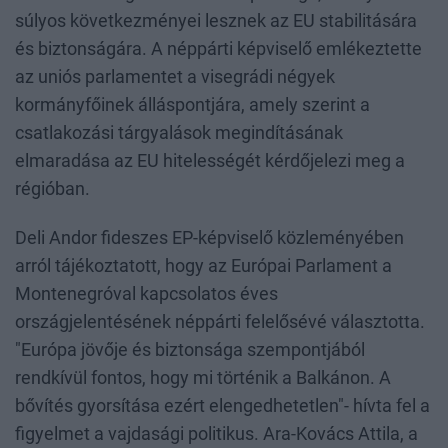
súlyos következményei lesznek az EU stabilitására
és biztonságára. A néppárti képviselő emlékeztette
az uniós parlamentet a visegrádi négyek
kormányfőinek álláspontjára, amely szerint a
csatlakozási tárgyalások megindításának
elmaradása az EU hitelességét kérdőjelezi meg a
régióban.
Deli Andor fideszes EP-képviselő közleményében
arról tájékoztatott, hogy az Európai Parlament a
Montenegróval kapcsolatos éves
országjelentésének néppárti felelősévé választotta.
"Európa jövője és biztonsága szempontjából
rendkívül fontos, hogy mi történik a Balkánon. A
bővítés gyorsítása ezért elengedhetetlen"- hívta fel a
figyelmet a vajdasági politikus. Ara-Kovács Attila, a