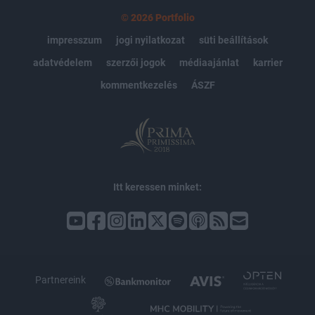
© 2026 Portfolio
impresszum
jogi nyilatkozat
süti beállítások
adatvédelem
szerzői jogok
médiaajánlat
karrier
kommentkezelés
ÁSZF
Itt keressen minket:
Partnereink