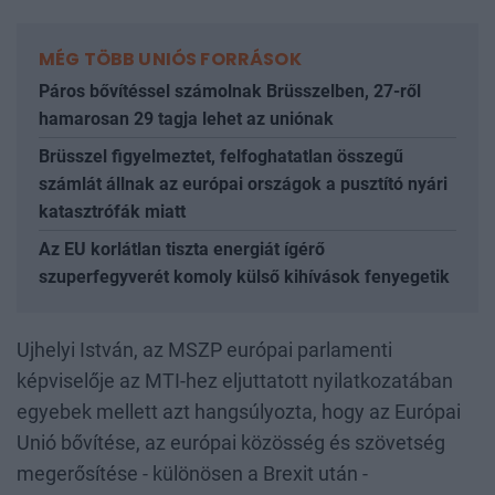
MÉG TÖBB UNIÓS FORRÁSOK
Páros bővítéssel számolnak Brüsszelben, 27-ről
hamarosan 29 tagja lehet az uniónak
Brüsszel figyelmeztet, felfoghatatlan összegű
számlát állnak az európai országok a pusztító nyári
katasztrófák miatt
Az EU korlátlan tiszta energiát ígérő
szuperfegyverét komoly külső kihívások fenyegetik
Ujhelyi István, az MSZP európai parlamenti
képviselője az MTI-hez eljuttatott nyilatkozatában
egyebek mellett azt hangsúlyozta, hogy az Európai
Unió bővítése, az európai közösség és szövetség
megerősítése - különösen a Brexit után -