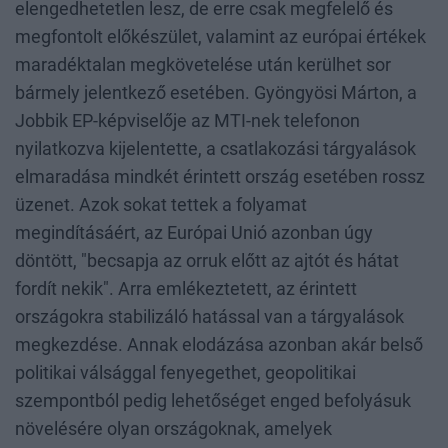
elengedhetetlen lesz, de erre csak megfelelő és
megfontolt előkészület, valamint az európai értékek
maradéktalan megkövetelése után kerülhet sor
bármely jelentkező esetében. Gyöngyösi Márton, a
Jobbik EP-képviselője az MTI-nek telefonon
nyilatkozva kijelentette, a csatlakozási tárgyalások
elmaradása mindkét érintett ország esetében rossz
üzenet. Azok sokat tettek a folyamat
megindításáért, az Európai Unió azonban úgy
döntött, "becsapja az orruk előtt az ajtót és hátat
fordít nekik". Arra emlékeztetett, az érintett
országokra stabilizáló hatással van a tárgyalások
megkezdése. Annak elodázása azonban akár belső
politikai válsággal fenyegethet, geopolitikai
szempontból pedig lehetőséget enged befolyásuk
növelésére olyan országoknak, amelyek