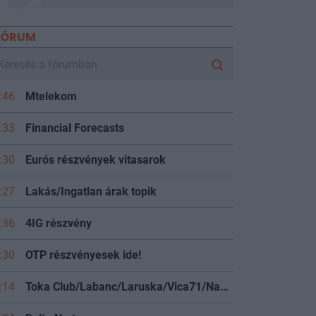
FÓRUM
:46
Mtelekom
:33
Financial Forecasts
:30
Eurós részvények vitasarok
:27
Lakás/Ingatlan árak topik
:36
4IG részvény
:30
OTP részvényesek ide!
:14
Toka Club/Labanc/Laruska/Vica71/Nacky/Bpali/Oldrider/Josefernando/Mcbull/Kawaszabi