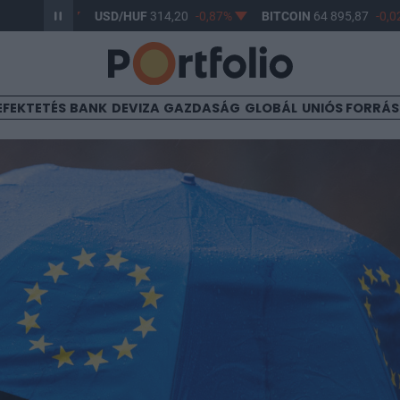
-0,61%
USD/HUF
314,20
-0,87%
BITCOIN
64 895,87
-0,02%
EFEKTETÉS
BANK
DEVIZA
GAZDASÁG
GLOBÁL
UNIÓS FORRÁ