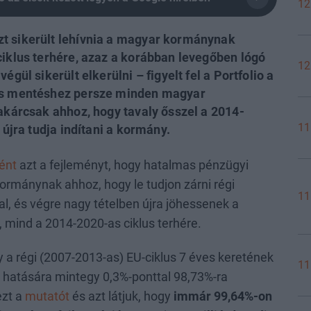
12
t sikerült lehívnia a magyar kormánynak
ciklus terhére, azaz a korábban levegőben lógó
12
égül sikerült elkerülni – figyelt fel a Portfolio a
ros mentéshez persze minden magyar
 akárcsak ahhoz, hogy tavaly ősszel a 2014-
11
 újra tudja indítani a kormány.
ént
azt a fejleményt, hogy hatalmas pénzügyi
kormánynak ahhoz, hogy le tudjon zárni régi
11
al, és végre nagy tételben újra jöhessenek a
 mind a 2014-2020-as ciklus terhére.
 a régi (2007-2013-as) EU-ciklus 7 éves keretének
11
u hatására mintegy 0,3%-ponttal 98,73%-ra
ezt a
mutatót
és azt látjuk, hogy
immár 99,64%-on