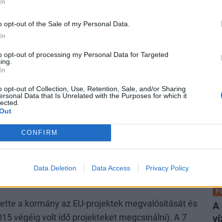
pa
In
Fe
o opt-out of the Sale of my Personal Data.
me
ont ezért a következményei nagyon is valódiak
In
to opt-out of processing my Personal Data for Targeted
ing.
 Elon Musk üdvöskéjét, a magyar kormány is beszáll
In
o opt-out of Collection, Use, Retention, Sale, and/or Sharing
7-ről hamarosan 29 tagja lehet az uniónak
ersonal Data that Is Unrelated with the Purposes for which it
P
lected.
Out
Ré
13 táján még reális veszély volt, hogy a
ga
CONFIRM
 és kellő volumenű jó projekt hiányában akár 1-2
lé
-át kitevő forrást is elveszít az ország.
Több
A 
ént tehát az elmúlt években, aminek több
al
Data Deletion
Data Access
Privacy Policy
P
tte a kormány az EU-projektek megvalósítását és
A
015 végéig volt idő projekteket megcsinálni). A 7
ví