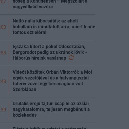
hőség a kontinensen – Megszólalt a
:07
nagyvállalat vezére
Nettó nulla kibocsátás: az eheti
hőhullám is rámutatott arra, miért lenne
:00
fontos ezt elérni
Éjszaka kitört a pokol Odesszában,
Bergorodot pedig az ukránok lövik -
:58
Háborús híreink
vasárnap
Videót közöltek Orbán Viktorról: a Mol
egyik vezetőjével és a hatvanpusztai
:48
főtervezővel egy társaságban volt
Szerbiában
Brutális erejű tájfun csap le az ázsiai
nagyhatalomra, teljesen megbénult a
:30
közlekedés