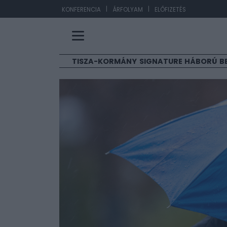
|
|
EUR/HUF
363,17
KONFERENCIA
ÁRFOLYAM
ELŐFIZETÉS
TISZA-KORMÁNY
SIGNATURE
HÁBORÚ
B