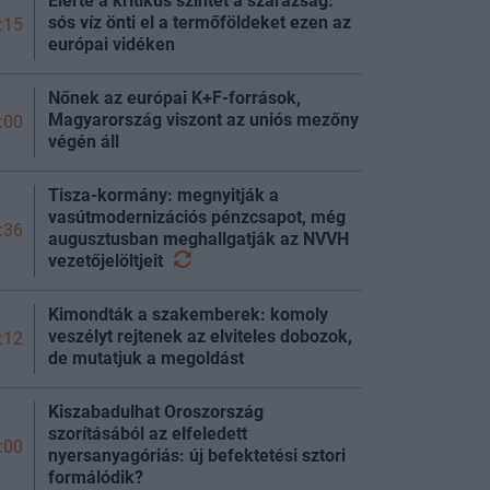
Elérte a kritikus szintet a szárazság:
sós víz önti el a termőföldeket ezen az
:15
európai vidéken
Nőnek az európai K+F-források,
Magyarország viszont az uniós mezőny
:00
végén áll
Tisza-kormány: megnyitják a
vasútmodernizációs pénzcsapot, még
:36
augusztusban meghallgatják az NVVH
vezetőjelöltjeit
Kimondták a szakemberek: komoly
veszélyt rejtenek az elviteles dobozok,
:12
de mutatjuk a megoldást
Kiszabadulhat Oroszország
szorításából az elfeledett
:00
nyersanyagóriás: új befektetési sztori
formálódik?