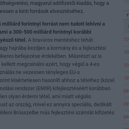
 költségvetési, magyarul adófizetői kiadás, hogy a
essen a kinti források elvesztéséhez.
milliárd forintnyi forrást nem tudott lehívni a
mi a 300-500 milliárd forintnyi korábbi
10
yésző tétel.
A bravúros mentéshez tehát
nagy hajrába kezdjen a kormány és a fejlesztési
10
ikeres befejezése érdekében. Másrészt az is
t kellett megcsinálni azért, hogy végül a 4-es
10
ználás ne vezessen tényleges EU-s
10
orint kísértetiesen hasonlít ahhoz a tételhez (közel
ámolási rendszer (EMIR) kifejlesztéséért korábban
09
etlen olyan érdemi tétel, ami miatt végülis
09
ust az ország, mivel ez annyira speciális, dedikált
üldeni Brüsszelbe más fejlesztési számlát kifizetés
09