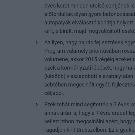
éves keret minden utolsó centjének le
előfordultak olyan gyors betonozással
autópályák elválasztó korlátja helyett
kiírt, elbírált, majd megvalósított e
Az ilyen, nagy hajrás fejlesztések eg
Program valamely prioritásában rosszul
volumene, akkor 2015 végéig ezeket m
ezek a kormányzati lépések, hogy ha v
(később) visszadobott a szabálytalan 
sebtében megcsinált egyéb fejlesztése
céljából.
Ezek tehát mind segítették a 7 éves ke
annak árán is, hogy a 7 évre eredetileg
kellett itthon megcsinálni azért, hogy 
ragadjon kint Brüsszelben. Ez a gyakor