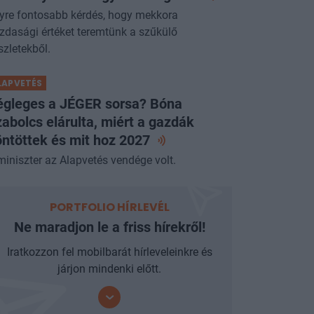
yre fontosabb kérdés, hogy mekkora
zdasági értéket teremtünk a szűkülő
szletekből.
LAPVETÉS
égleges a JÉGER sorsa? Bóna
abolcs elárulta, miért a gazdák
ntöttek és mit hoz
2027
miniszter az Alapvetés vendége volt.
PORTFOLIO HÍRLEVÉL
Ne maradjon le a friss hírekről!
Iratkozzon fel mobilbarát hírleveleinkre és
járjon mindenki előtt.