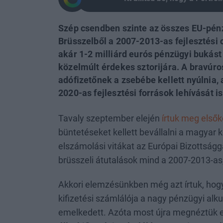
Szép csendben szinte az összes EU-pénz
Brüsszelből a 2007-2013-as fejlesztési 
akár 1-2 milliárd eurós pénzügyi bukást v
közelmúlt érdekes sztorijára. A bravú
adófizetőnek a zsebébe kellett nyúlnia,
2020-as fejlesztési források lehívását is
Tavaly szeptember elején
írtuk meg elsők
büntetéseket kellett bevállalni a magyar 
elszámolási vitákat az Európai Bizottságg
brüsszeli átutalások mind a 2007-2013-as,
Akkori elemzésünkben még azt írtuk, hogy
kifizetési számlálója a nagy pénzügyi alk
emelkedett. Azóta most újra megnéztük 