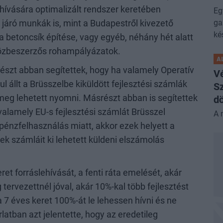
hívására optimalizált rendszer keretében
Eg
ga
 járó munkák is, mint a Budapestről kivezető
ké
 a betoncsík építése, vagy egyéb, néhány hét alatt
szközbeszerzős rohampályázatok.
A
yrészt abban segítettek, hogy ha valamely Operatív
V
 állt a Brüsszelbe kiküldött fejlesztési számlák
Sz
eg lehetett nyomni. Másrészt abban is segítettek
dö
alamely EU-s fejlesztési számlát Brüsszel
A 
pénzfelhasználás miatt, akkor ezek helyett a
k számláit ki lehetett küldeni elszámolás
ret forráslehívását, a fenti ráta emelését, akár
 tervezettnél jóval, akár 10%-kal több fejlesztést
a 7 éves keret 100%-át le lehessen hívni és ne
latban azt jelentette, hogy az eredetileg