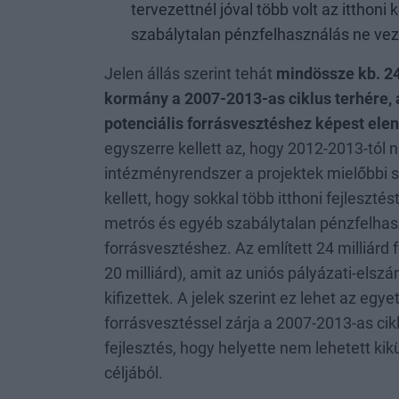
tervezettnél jóval több volt az itthoni
szabálytalan pénzfelhasználás ne vez
Jelen állás szerint tehát
mindössze kb. 24 
kormány a 2007-2013-as ciklus terhére, a
potenciális forrásvesztéshez képest elen
egyszerre kellett az, hogy 2012-2013-tól 
intézményrendszer a projektek mielőbbi s
kellett, hogy sokkal több itthoni fejlesztés
metrós és egyéb szabálytalan pénzfelhas
forrásvesztéshez. Az említett 24 milliárd f
20 milliárd), amit az uniós pályázati-elsz
kifizettek. A jelek szerint ez lehet az egy
forrásvesztéssel zárja a 2007-2013-as cikl
fejlesztés, hogy helyette nem lehetett kik
céljából.