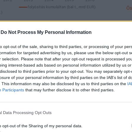
Ös
-
Do Not Process My Personal Information
vonatkozó költségvetési adataiból
az látszik, hogy
nton állt a 2007-2013-as ciklus terhére 2019-ben
DÍ
to opt-out of the sale, sharing to third parties, or processing of your per
ri megegyezés hatására ez 131 milliárd forintra
Li
formation for targeted advertising by us, please use the below opt-out s
am
valy november végére 137 milliárdra tovább nőtt. A
r selection. Please note that after your opt-out request is processed y
eing interest-based ads based on personal information utilized by us or
egyelőre még nem állnak rendelkezésre.
Is
disclosed to third parties prior to your opt-out. You may separately opt-
ta
losure of your personal information by third parties on the IAB’s list of
Me
ATÓ, GAZDASÁGTÖRTÉNETI SZEMPONTBÓL IS
. This information may also be disclosed by us to third parties on the
IA
me
Participants
that may further disclose it to other third parties.
7-2013-AS CIKLUSTÓL MÁR JÓ MESSZE
al
LENTENI AZT, HOGY VÉGÜLIS ÉRDEMI
st
GA MÖGÖTT HAGYNI MAGYARORSZÁG AZ
l Data Processing Opt Outs
DÍ
ÉSI CIKLUSÁT.
Di
o opt-out of the Sharing of my personal data.