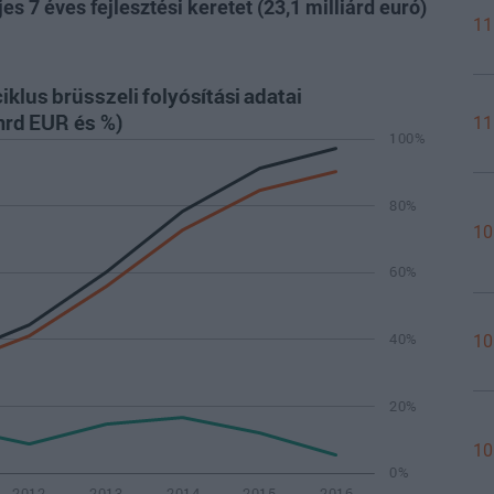
ljes 7 éves fejlesztési keretet (23,1 milliárd euró)
11
11
10
10
10