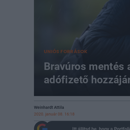
UNIÓS FORRÁSOK
Bravúros mentés 
adófizető hozzájár
Weinhardt Attila
2020. január 08. 16:18
Itt állítsd be, hogy a Portf