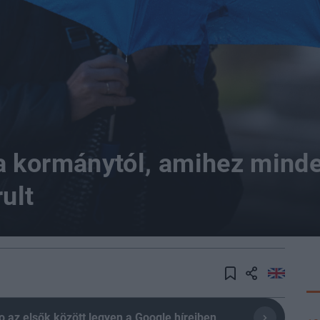
a kormánytól, amihez mind
ult
olio az elsők között legyen a Google híreiben