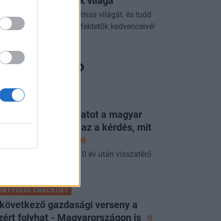
sszív befektetések világa
dezd fel az ETF-ek izgalmas világát, és tudd
g, miért válhatnak a befektetők kedvenceivé!
ORTFOLIO CHECKLIST
g látott ilyen jó adatot a magyar
zdaság: már csak az a kérdés, mit
p erre a
jegybank
pénteki Checklistben a 10 év után visszatérő
acsony infláció.
ORTFOLIO CHECKLIST
 következő gazdasági verseny a
zért folyhat - Magyarországon
is