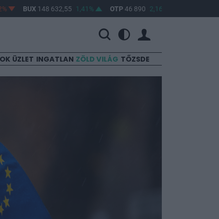
BUX
148 632,55
1,41%
OTP
46 890
2,16%
MOL
4 650
0,22
SOK
ÜZLET
INGATLAN
ZÖLD VILÁG
TŐZSDE