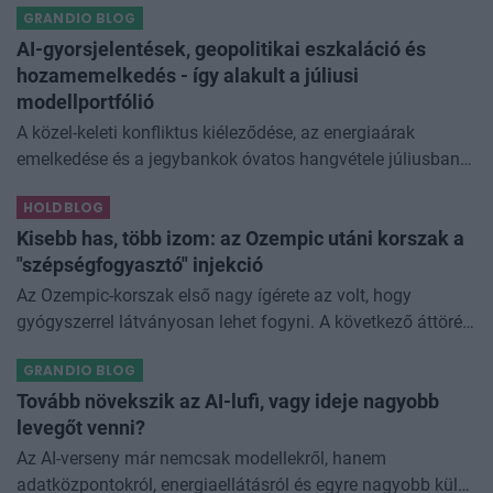
GRANDIO BLOG
még az állam finanszírozását is m
AI-gyorsjelentések, geopolitikai eszkaláció és
hozamemelkedés - így alakult a júliusi
modellportfólió
A közel-keleti konfliktus kiéleződése, az energiaárak
emelkedése és a jegybankok óvatos hangvétele júliusban
átírta a piaci képet. A hazai kötvények súlyát növeltük,
HOLDBLOG
miközben a jelentő
Kisebb has, több izom: az Ozempic utáni korszak a
"szépségfogyasztó" injekció
Az Ozempic-korszak első nagy ígérete az volt, hogy
gyógyszerrel látványosan lehet fogyni. A következő áttörés
az lehet, hogy azt is szabályozhatjuk, miből fogyunk.
GRANDIO BLOG
Kísérleti géncsendesítő
Tovább növekszik az AI-lufi, vagy ideje nagyobb
levegőt venni?
Az AI-verseny már nemcsak modellekről, hanem
adatközpontokról, energiaellátásról és egyre nagyobb külső