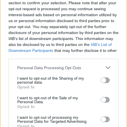
section to confirm your selection. Please note that after your
opt-out request is processed you may continue seeing
interest-based ads based on personal information utilized by
us or personal information disclosed to third parties prior to
your opt-out. You may separately opt-out of the further
ÜZLET
disclosure of your personal information by third parties on the
Nagy dobásra készül a Richter, beszállna a
IAB’s list of downstream participants. This information may
világ egyik leggyorsabban növekvő
also be disclosed by us to third parties on the
IAB’s List of
gyógyszerpiacára
Downstream Participants
that may further disclose it to other
third parties.
A fogyást segítő csodaszert készítene.
Personal Data Processing Opt Outs
I want to opt-out of the Sharing of my
personal data.
Opted In
I want to opt-out of the Sale of my
Personal Data.
Opted In
I want to opt-out of processing my
Personal Data for Targeted Advertising.
Opted In