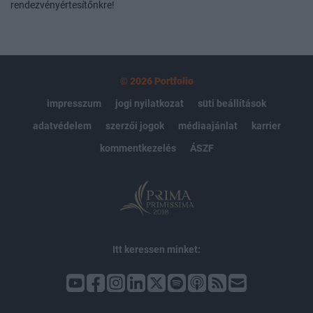
rendezvényértesítőnkre!
© 2026 Portfolio
impresszum
jogi nyilatkozat
süti beállítások
adatvédelem
szerzői jogok
médiaajánlat
karrier
kommentkezelés
ÁSZF
Itt keressen minket: