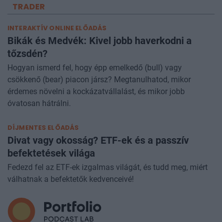
TRADER
INTERAKTÍV ONLINE ELŐADÁS
Bikák és Medvék: Kivel jobb haverkodni a
tőzsdén?
Hogyan ismerd fel, hogy épp emelkedő (bull) vagy
csökkenő (bear) piacon jársz? Megtanulhatod, mikor
érdemes növelni a kockázatvállalást, és mikor jobb
óvatosan hátrálni.
DÍJMENTES ELŐADÁS
Divat vagy okosság? ETF-ek és a passzív
befektetések világa
Fedezd fel az ETF-ek izgalmas világát, és tudd meg, miért
válhatnak a befektetők kedvenceivé!