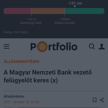
-131 cm
-144cm
-134cm
biztonsági határ
leállási küszöb
Forrás: OVF, HAEA
A Paksi Atomerőmű összteljesítménye 226 MW. A Duna vízállá
ÁLLÁSHIRDETÉSEK
A Magyar Nemzeti Bank vezető
felügyelőt keres (x)
Álláshirdetés
2021. október 18. 05:00