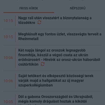
finanszírozásról is szól. Kovács Ádám azt vizsgálja, mikor
FRISS HÍREK
NÉPSZERŰ
igazolhatja a profit a p
Nagy rali után visszatért a bizonytalanság a
10:15
tőzsdékre
Meghiúsult egy fontos üzlet, visszavágta terveit a
10:15
Rheinmetall
Két napja lángol az oroszok legnagyobb
finomítója, készül a végső csata az ukrán
10:06
erődvárosért - Híreink az orosz-ukrán háborúból
csütörtökön
Saját tetőkert és elképesztő közösségi terek
várják majd a hallgatókat az új magyar
10:06
szuperkollégiumban
Dől a gabona Oroszországból és Ukrajnából,
mégis komoly drágulást hoztak a kikötői
10:05