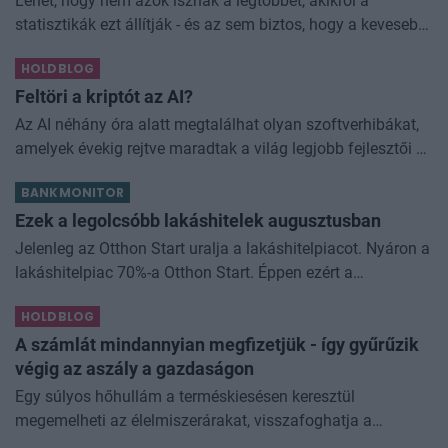
Lehet, hogy nem azok isznak a legtöbbet, akikről a
statisztikák ezt állítják - és az sem biztos, hogy a kevesebb
elfogyasztott alkohol kisebb társadalmi kárral... The post
HOLDBLOG
Kevesebb alkoholt iszunk
Feltöri a kriptót az AI?
Az AI néhány óra alatt megtalálhat olyan szoftverhibákat,
amelyek évekig rejtve maradtak a világ legjobb fejlesztői és
biztonsági szakemberei előtt. A kriptovilágban ennek
BANKMONITOR
különösen nagy...
Ezek a legolcsóbb lakáshitelek augusztusban
Jelenleg az Otthon Start uralja a lakáshitelpiacot. Nyáron a
lakáshitelpiac 70%-a Otthon Start. Éppen ezért a
lakásvásárlók többségének az a relevánsabb, hogy melyik
HOLDBLOG
bank adja a legkedvezőbb
A számlát mindannyian megfizetjük - így gyűrűzik
végig az aszály a gazdaságon
Egy súlyos hőhullám a terméskiesésen keresztül
megemelheti az élelmiszerárakat, visszafoghatja a
gazdasági növekedést, ronthatja a termelékenységet, sőt