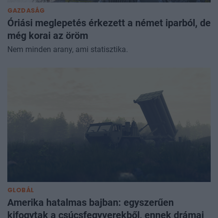
GAZDASÁG
Óriási meglepetés érkezett a német iparból, de
még korai az öröm
Nem minden arany, ami statisztika.
GLOBÁL
Amerika hatalmas bajban: egyszerűen
kifogytak a csúcsfegyverekből, ennek drámai