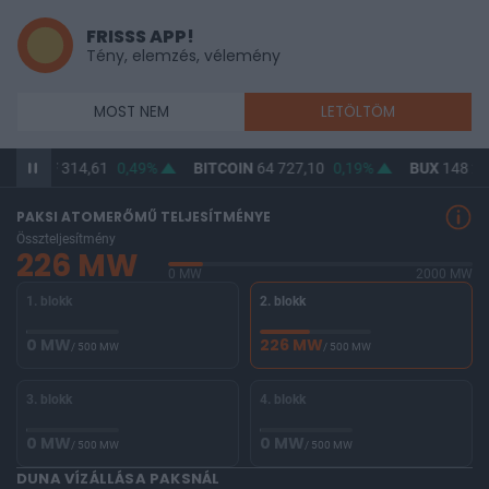
FRISSS APP!
Tény, elemzés, vélemény
MOST NEM
LETÖLTÖM
HUF
314,61
0,49%
BITCOIN
64 727,10
0,19%
BUX
148 234,29
PAKSI ATOMERŐMŰ TELJESÍTMÉNYE
Összteljesítmény
226 MW
0 MW
2000 MW
1. blokk
2. blokk
0 MW
226 MW
/ 500 MW
/ 500 MW
3. blokk
4. blokk
0 MW
0 MW
/ 500 MW
/ 500 MW
DUNA VÍZÁLLÁSA PAKSNÁL