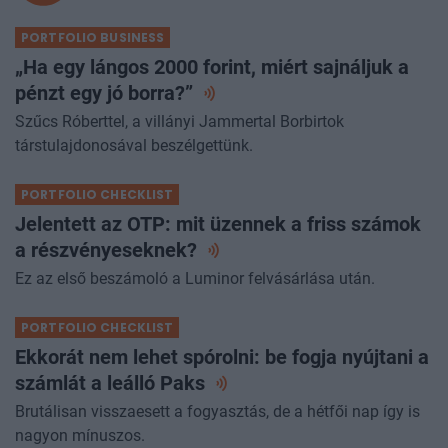
PORTFOLIO BUSINESS
„Ha egy lángos 2000 forint, miért sajnáljuk a
pénzt egy jó
borra?”
Szűcs Róberttel, a villányi Jammertal Borbirtok
társtulajdonosával beszélgettünk.
PORTFOLIO CHECKLIST
Jelentett az OTP: mit üzennek a friss számok
a
részvényeseknek?
Ez az első beszámoló a Luminor felvásárlása után.
PORTFOLIO CHECKLIST
Ekkorát nem lehet spórolni: be fogja nyújtani a
számlát a leálló
Paks
Brutálisan visszaesett a fogyasztás, de a hétfői nap így is
nagyon mínuszos.