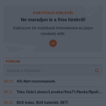
PORTFOLIO HÍRLEVÉL
Ne maradjon le a friss hírekről!
Iratkozzon fel mobilbarát hírleveleinkre és járjon
mindenki előtt.
FÓRUM
08:23
4IG Nyrt reszvenyesek.
08:21
Toka Club/Labanc/Laruska/Vica71/Nacky/Bpali/Oldrider/Josefernando/Mcbull/Kawaszabi
08:20
BUX index, BUX határidő, BÉT!