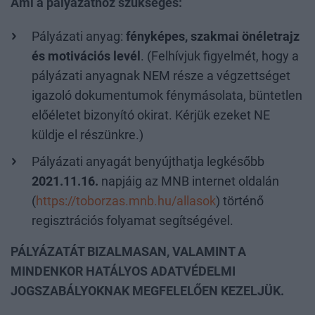
Ami a pályázathoz szükséges:
Pályázati anyag:
fényképes, szakmai önéletrajz
és motivációs levél
. (Felhívjuk figyelmét, hogy a
pályázati anyagnak NEM része a végzettséget
igazoló dokumentumok fénymásolata, büntetlen
előéletet bizonyító okirat. Kérjük ezeket NE
küldje el részünkre.)
Pályázati anyagát benyújthatja legkésőbb
2021.11.16.
napjáig az MNB internet oldalán
(
https://toborzas.mnb.hu/allasok
) történő
regisztrációs folyamat segítségével.
PÁLYÁZATÁT BIZALMASAN, VALAMINT A
MINDENKOR HATÁLYOS ADATVÉDELMI
JOGSZABÁLYOKNAK MEGFELELŐEN KEZELJÜK.