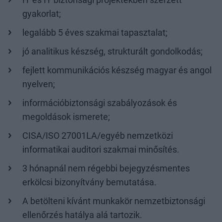
IT és IT biztonsági projektekben szerzett
gyakorlat;
legalább 5 éves szakmai tapasztalat;
jó analitikus készség, strukturált gondolkodás;
fejlett kommunikációs készség magyar és angol
nyelven;
információbiztonsági szabályozások és
megoldások ismerete;
CISA/ISO 27001LA/egyéb nemzetközi
informatikai auditori szakmai minősítés.
3 hónapnál nem régebbi bejegyzésmentes
erkölcsi bizonyítvány bemutatása.
A betölteni kívánt munkakör nemzetbiztonsági
ellenőrzés hatálya alá tartozik.