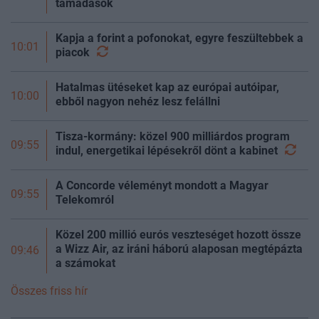
támadások
Kapja a forint a pofonokat, egyre feszültebbek a
10:01
piacok
Hatalmas ütéseket kap az európai autóipar,
10:00
ebből nagyon nehéz lesz felállni
Tisza-kormány: közel 900 milliárdos program
09:55
indul, energetikai lépésekről dönt a
kabinet
A Concorde véleményt mondott a Magyar
09:55
Telekomról
Közel 200 millió eurós veszteséget hozott össze
a Wizz Air, az iráni háború alaposan megtépázta
09:46
a számokat
Összes friss hír