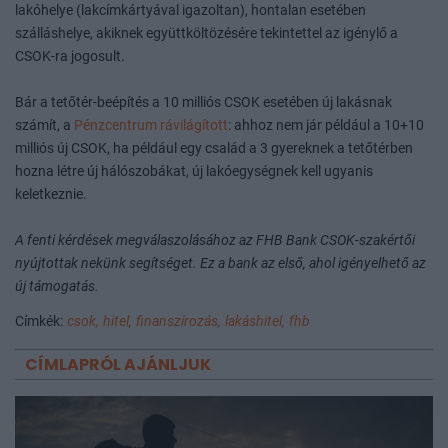
lakóhelye (lakcímkártyával igazoltan), hontalan esetében
szálláshelye, akiknek együttköltözésére tekintettel az igénylő a
CSOK-ra jogosult.
Bár a tetőtér-beépítés a 10 milliós CSOK esetében új lakásnak
számít, a
Pénzcentrum rávilágított
: ahhoz nem jár például a 10+10
milliós új CSOK, ha például egy család a 3 gyereknek a tetőtérben
hozna létre új hálószobákat, új lakóegységnek kell ugyanis
keletkeznie.
A fenti kérdések megválaszolásához az FHB Bank CSOK-szakértői
nyújtottak nekünk segítséget. Ez a bank az első, ahol igényelhető az
új támogatás.
Címkék:
csok,
hitel,
finanszírozás,
lakáshitel,
fhb
CÍMLAPRÓL AJÁNLJUK