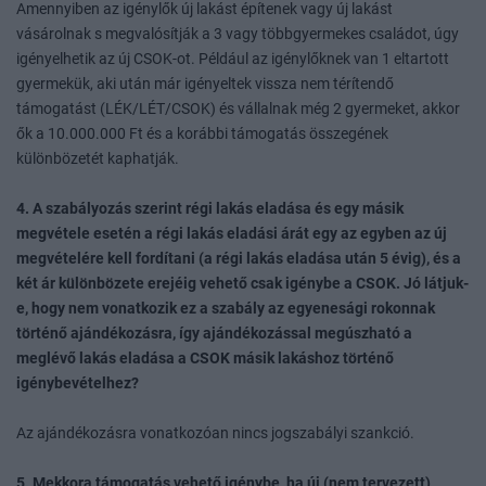
Amennyiben az igénylők új lakást építenek vagy új lakást
vásárolnak s megvalósítják a 3 vagy többgyermekes családot, úgy
igényelhetik az új CSOK-ot. Például az igénylőknek van 1 eltartott
gyermekük, aki után már igényeltek vissza nem térítendő
támogatást (LÉK/LÉT/CSOK) és vállalnak még 2 gyermeket, akkor
ők a 10.000.000 Ft és a korábbi támogatás összegének
különbözetét kaphatják.
4. A szabályozás szerint régi lakás eladása és egy másik
megvétele esetén a régi lakás eladási árát egy az egyben az új
megvételére kell fordítani (a régi lakás eladása után 5 évig), és a
két ár különbözete erejéig vehető csak igénybe a CSOK. Jó látjuk-
e, hogy nem vonatkozik ez a szabály az egyenesági rokonnak
történő ajándékozásra, így ajándékozással megúszható a
meglévő lakás eladása a CSOK másik lakáshoz történő
igénybevételhez?
Az ajándékozásra vonatkozóan nincs jogszabályi szankció.
5. Mekkora támogatás vehető igénybe, ha új (nem tervezett)