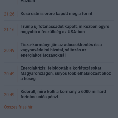
Házban
Késő este is erőre kapott még a
forint
21:26
Trump új főtanácsadót kapott, miközben egyre
21:16
nagyobb a feszültség az USA-ban
Tisza-kormány: jön az adócsökkentés és a
vagyonvédelmi hivatal, változás az
20:49
energiakorlátozásoknál
Energiakrízis: feloldották a korlátozásokat
Magyarországon, súlyos többlethalálozást okoz
20:49
a
hőség
Kiderült, mire költi a kormány a 6000 milliárd
20:49
forintos uniós pénzt
Összes friss hír