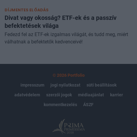
amelyekkel a magyar és nemzetköz
DÍJMENTES ELŐADÁS
Divat vagy okosság? ETF-ek és a passzív
befektetések világa
Fedezd fel az ETF-ek izgalmas világát, és tudd meg, miért
válhatnak a befektetők kedvenceivé!
© 2026 Portfolio
impresszum
jogi nyilatkozat
süti beállítások
adatvédelem
szerzői jogok
médiaajánlat
karrier
kommentkezelés
ÁSZF