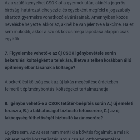
Az a szülő igényelhet CSOK-ot a gyermek után, akinél a jogerős
bírósági határozat elhelyezte, és egyébként megfelel a jogszabály
eltartott gyermekre vonatkozó elvárásainak. Amennyiben közös
nevelésbe helyezte, akkor az, akinél be van jelentve a lakcíme. Ha ez
sem működik, akkor a szülök közös megállapodása alapján csak
egyikük.
7. Figyelembe vehető-e az új CSOK igénybevétele során
bekerülési költségként a telek ára, illetve a telken korábban álló
építmény elbontásának a költsége?
A bekerülési költség csak az új lakás megépítése érdekében
felmerült építménybontási költségeket tartalmazhatja.
8. Igénybe vehető-e a CSOK tetőtér-beépítés során A.) új emeleti
teraszra, B.) a lakhatóságot biztosító tetőcserére, C.) az új
lakóegység fűthetőségét biztosító kazáncserére?
Egyikre sem. Az A) eset nem meríti ki a bővítés fogalmát, a másik
két eset pedig korszerűsítés, ami a családi otthonteremtésre