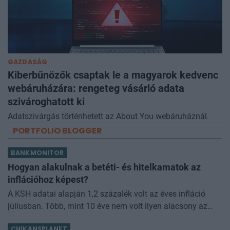
GAZDASÁG
Kiberbűnözők csaptak le a magyarok kedvenc
webáruházára: rengeteg vásárló adata
szivároghatott ki
Adatszivárgás történhetett az About You webáruháznál.
PORTFOLIO BLOGGER
BANKMONITOR
Hogyan alakulnak a betéti- és hitelkamatok az
inflációhoz képest?
A KSH adatai alapján 1,2 százalék volt az éves infláció
júliusban. Több, mint 10 éve nem volt ilyen alacsony az
áremelkedés mértéke. Érdemes megnézni, hogy ezen
CHIKANSPLANET