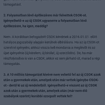
támogatást.
2. Folyamatban lévő építkezésre már felvettek CSOK-ot.
Igényelhető-e az új CSOK ugyanerre a folyamatban lévő
építkezésre, ha igen, meddig?
Nem. A korábban befogadott CSOK kérelmek a 2016.01.01. előtt
hatályos jogszabály alapján kerülnek elbírálásra. Ha az új CSOK-ot
szeretné igényelni, ahhoz vissza kell mondania a meglévőt és az
újat igényelnie (új kérelem, új bírálat, új szerződés). De, ha már
részfolyósítva is van a CSOK, akkor ez sem járható út, marad a régi
támogatás.
3. A 10 milliós támogatást kivéve nem vehető fel az új CSOK azok
után a gyermekek után, amelyek után már vettek igénybe CSOK-
ot - derül ki az új rendeletből. Igényelhető-e viszont az új CSOK
azok után a gyermekek után, amelyek után (már nem élő
szabályok szerint) korábbi szocpolt vettek fel?