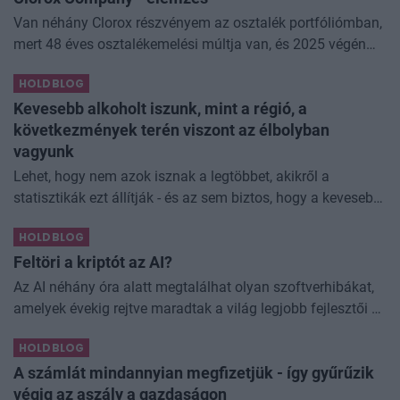
Van néhány Clorox részvényem az osztalék portfóliómban,
mert 48 éves osztalékemelési múltja van, és 2025 végén
úgy láttam, hogy jó áron meg tudom venni ezt a majdnem
HOLDBLOG
dividend king-et. Azt
Kevesebb alkoholt iszunk, mint a régió, a
következmények terén viszont az élbolyban
vagyunk
Lehet, hogy nem azok isznak a legtöbbet, akikről a
statisztikák ezt állítják - és az sem biztos, hogy a kevesebb
elfogyasztott alkohol kisebb társadalmi kárral... The post
HOLDBLOG
Kevesebb alkoholt iszunk
Feltöri a kriptót az AI?
Az AI néhány óra alatt megtalálhat olyan szoftverhibákat,
amelyek évekig rejtve maradtak a világ legjobb fejlesztői és
biztonsági szakemberei előtt. A kriptovilágban ennek
HOLDBLOG
különösen nagy...
A számlát mindannyian megfizetjük - így gyűrűzik
végig az aszály a gazdaságon