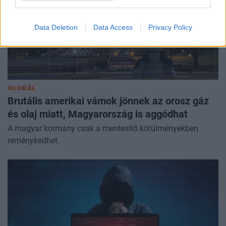
Data Deletion
Data Access
Privacy Policy
GLOBÁL
Brutális amerikai vámok jönnek az orosz gáz
és olaj miatt, Magyarország is aggódhat
A magyar kormány csak a mentesítő körülményekben
reménykedhet.