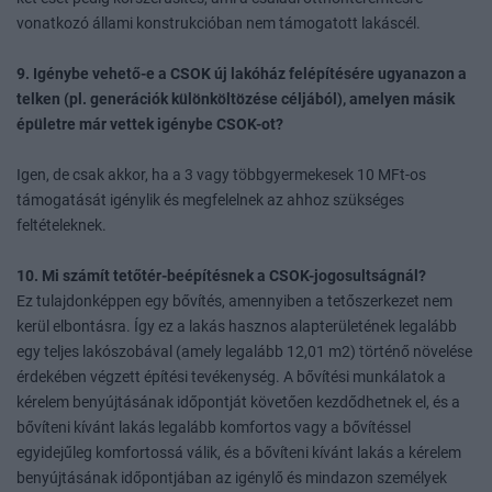
vonatkozó állami konstrukcióban nem támogatott lakáscél.
9. Igénybe vehető-e a CSOK új lakóház felépítésére ugyanazon a
telken (pl. generációk különköltözése céljából), amelyen másik
épületre már vettek igénybe CSOK-ot?
Igen, de csak akkor, ha a 3 vagy többgyermekesek 10 MFt-os
támogatását igénylik és megfelelnek az ahhoz szükséges
feltételeknek.
10. Mi számít tetőtér-beépítésnek a CSOK-jogosultságnál?
Ez tulajdonképpen egy bővítés, amennyiben a tetőszerkezet nem
kerül elbontásra. Így ez a lakás hasznos alapterületének legalább
egy teljes lakószobával (amely legalább 12,01 m2) történő növelése
érdekében végzett építési tevékenység. A bővítési munkálatok a
kérelem benyújtásának időpontját követően kezdődhetnek el, és a
bővíteni kívánt lakás legalább komfortos vagy a bővítéssel
egyidejűleg komfortossá válik, és a bővíteni kívánt lakás a kérelem
benyújtásának időpontjában az igénylő és mindazon személyek