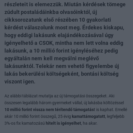
részleteit is elemezzük. Miután kérdések tömege
zúdult postaládáinkba olvasóinktól, új
cikksorozatunk első részében 10 gyakorlati
kérdést válaszolunk most meg. Érdekes kiskapu,
hogy eddigi lakásunk elajándékozásával úgy
igényelhető a CSOK, mintha nem lett volna eddig
lakásunk, a 10 millió forint igényléséhez pedig
egyáltalán nem kell megválni meglévő
lakásunktól. Telekár nem vehető figyelembe új
lakás bekerülési költségeként, bontási költség
viszont igen.
Az alábbi táblázat mutatja az új támogatási összegeket. Aki
összesen legalább három gyermeket vállal, új lakásba költözéssel
10 millió forint vissza nem térítendő támogatás
t is kaphat. Emellé
akár 10 millió forint összegű, 25 évig
kamattámogatott
, legfeljebb
3%-os fix kamatozású
hitelt is igényelhet
, ha akar.