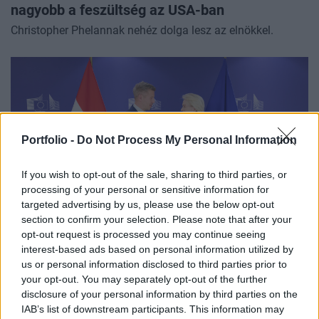
nagyobb a feszültség az USA-ban
Christopher Phelannak nehéz dolga lesz az elnökkel.
Portfolio -
Do Not Process My Personal Information
If you wish to opt-out of the sale, sharing to third parties, or
processing of your personal or sensitive information for
targeted advertising by us, please use the below opt-out
section to confirm your selection. Please note that after your
opt-out request is processed you may continue seeing
GAZDASÁG
interest-based ads based on personal information utilized by
Kiderült, mire költi a kormány a 6000 milliárd
us or personal information disclosed to third parties prior to
forintos uniós pénzt
your opt-out. You may separately opt-out of the further
A részleteket Magyar Péter ismertette.
disclosure of your personal information by third parties on the
IAB’s list of downstream participants. This information may