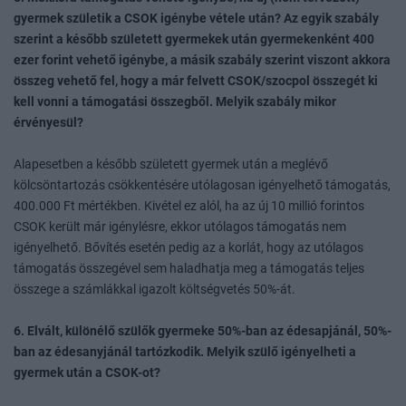
gyermek születik a CSOK igénybe vétele után? Az egyik szabály
szerint a később született gyermekek után gyermekenként 400
ezer forint vehető igénybe, a másik szabály szerint viszont akkora
összeg vehető fel, hogy a már felvett CSOK/szocpol összegét ki
kell vonni a támogatási összegből. Melyik szabály mikor
érvényesül?
Alapesetben a később született gyermek után a meglévő
kölcsöntartozás csökkentésére utólagosan igényelhető támogatás,
400.000 Ft mértékben. Kivétel ez alól, ha az új 10 millió forintos
CSOK került már igénylésre, ekkor utólagos támogatás nem
igényelhető. Bővítés esetén pedig az a korlát, hogy az utólagos
támogatás összegével sem haladhatja meg a támogatás teljes
összege a számlákkal igazolt költségvetés 50%-át.
6. Elvált, különélő szülők gyermeke 50%-ban az édesapjánál, 50%-
ban az édesanyjánál tartózkodik. Melyik szülő igényelheti a
gyermek után a CSOK-ot?