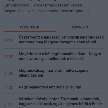
Egy súlyos hőhullám a terméskiesésen keresztül
megemelheti az élelmiszerárakat, visszafoghatja a
gazdasági növekedést, ronthatja a termelékenységet, sőt
még az állam finanszírozását is m
FRISS HÍREK
NÉPSZERŰ
Összefogott a lakosság: rendkívüli takarékosság
06:00
mentette meg Magyarországot a sötétségtől
Megérkezett a hét legfontosabb adata - Nagyot
22:00
ment az arany, emelkedtek a
tőzsdék
Migránsválság: már órák múlva szigorú
21:48
ellenőrzés jön
Nagy bejelentést tett Donald Trump!
21:33
Váratlan bírósági pofon Trumpnak: kimondták,
hogy az elnök csak egy ideiglenes bérlő a Fehér
21:31