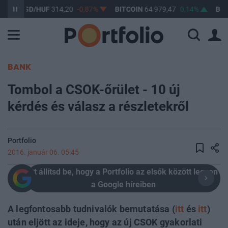
USD/HUF
314,20
-0,87%
BITCOIN
64 979,47
0,14%
BUX
148 
BANK
Tombol a CSOK-őrület - 10 új
kérdés és válasz a részletekről
Portfolio
2016. január 06. 05:45
Itt állítsd be, hogy a Portfolio az elsők között legyen
a Google híreiben
A legfontosabb tudnivalók bemutatása (
itt
és
itt
)
után eljött az ideje, hogy az új CSOK gyakorlati