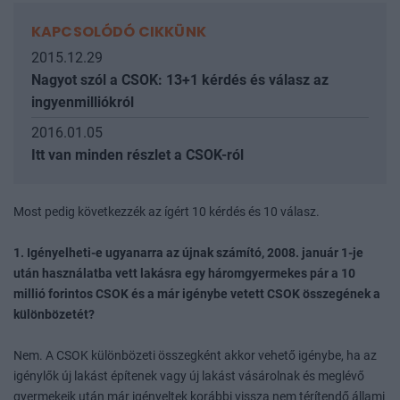
KAPCSOLÓDÓ CIKKÜNK
2015.12.29
Nagyot szól a CSOK: 13+1 kérdés és válasz az
ingyenmilliókról
2016.01.05
Itt van minden részlet a CSOK-ról
Most pedig következzék az ígért 10 kérdés és 10 válasz.
1. Igényelheti-e ugyanarra az újnak számító, 2008. január 1-je
után használatba vett lakásra egy háromgyermekes pár a 10
millió forintos CSOK és a már igénybe vetett CSOK összegének a
különbözetét?
Nem. A CSOK különbözeti összegként akkor vehető igénybe, ha az
igénylők új lakást építenek vagy új lakást vásárolnak és meglévő
gyermekeik után már igényeltek korábbi vissza nem térítendő állami