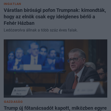
INGATLAN
Váratlan bírósági pofon Trumpnak: kimondták,
hogy az elnök csak egy ideiglenes bérlő a
Fehér Házban
Ledózerolva állnak a több száz éves falak.
GAZDASÁG
Trump új főtanácsadót kapott, miközben egyre