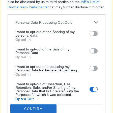
also be disclosed by us to third parties on the
IAB’s List of
Downstream Participants
that may further disclose it to other
third parties.
Personal Data Processing Opt Outs
I want to opt-out of the Sharing of my
personal data.
Opted In
I want to opt-out of the Sale of my
Personal Data.
Opted In
GAZDASÁG
I want to opt-out of processing my
Rendkívüli lépés Romániában: beindítják a
Personal Data for Targeted Advertising.
Opted In
szénerőműveket
Pótolni kell a kieső kapacitást.
I want to opt-out of Collection, Use,
Retention, Sale, and/or Sharing of my
Personal Data that Is Unrelated with the
Purposes for which it was collected.
Opted Out
CONFIRM