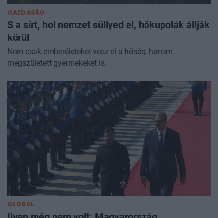
GAZDASÁG
S a sírt, hol nemzet süllyed el, hőkupolák állják
körül
Nem csak emberéleteket vesz el a hőség, hanem
megszületett gyermekeket is.
GLOBÁL
Ilyen még nem volt: Magyarország