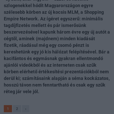
szlogenekkel hódít Magyarországon egyre
szélesebb körben az új kocsis MLM, a Shopping
Empire Network. Az ígéret egyszerű: minimális
tagdíjfizetés mellett és pár ismerősünk
beszervezésével kapunk három évre egy új autót a
cégtől, aminek (majdnem) minden kiadását
fizetik, ráadásul még egy csomó pénzt is
kereshetünk egy jó kis hálózat felépítésével. Bár a
kacifántos és egymásnak gyakran ellentmondó
ajánlói videókból és az interneten csak szűk
körben elérhető értékesítési prezentációkból nem
derül ki; számításaink alapján a séma kockázatos,
hosszú távon nem fenntartható és csak egy szűk
réteg jár vele jól.
1
2
›