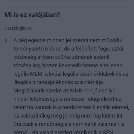
Mi is ez valójában?
Összefoglalva:
A cég egésze minden jel szerint nem működik
törvénysértő módon, de a felépített fogyasztói
közösség erősen szürke zónának számít
törvényileg, hiszen keveredik benne a teljesen
legális MLM, a kvázi-legális vásárlói klubok és az
illegális piramisjátékozás szisztémája.
Meglátásunk szerint az MNB-nek jó eséllyel
nincs illetékessége a rendszer felügyeletéhez,
tehát ha vannak is a rendszernek illegális elemei,
ez valószínűleg még jó ideig nem fog kiderülni
(ha csak a rendőrség elé nem kerül valamiért a
séma). Ha valaki esetleg kételkedik a SEN