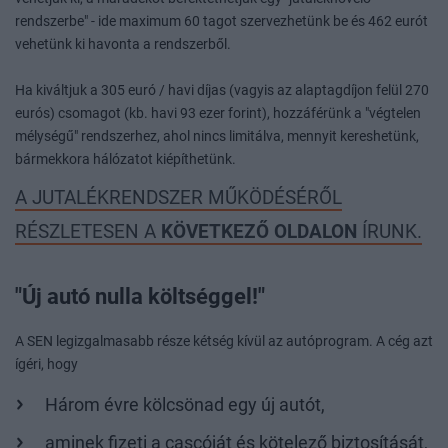
rendszerbe" - ide maximum 60 tagot szervezhetünk be és 462 eurót
vehetünk ki havonta a rendszerből.
Ha kiváltjuk a 305 euró / havi díjas (vagyis az alaptagdíjon felül 270
eurós) csomagot (kb. havi 93 ezer forint), hozzáférünk a "végtelen
mélységű" rendszerhez, ahol nincs limitálva, mennyit kereshetünk,
bármekkora hálózatot kiépíthetünk.
A JUTALÉKRENDSZER MŰKÖDÉSÉRŐL
RÉSZLETESEN A
KÖVETKEZŐ OLDALON
ÍRUNK.
"Új autó nulla költséggel!"
A SEN legizgalmasabb része kétség kívül az autóprogram. A cég azt
ígéri, hogy
Három évre kölcsönad egy új autót,
aminek fizeti a cascóját és kötelező biztosítását,