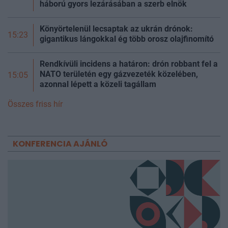
háború gyors lezárásában a szerb elnök
Könyörtelenül lecsaptak az ukrán drónok:
15:23
gigantikus lángokkal ég több orosz olajfinomító
Rendkívüli incidens a határon: drón robbant fel a
NATO területén egy gázvezeték közelében,
15:05
azonnal lépett a közeli tagállam
Összes friss hír
KONFERENCIA AJÁNLÓ