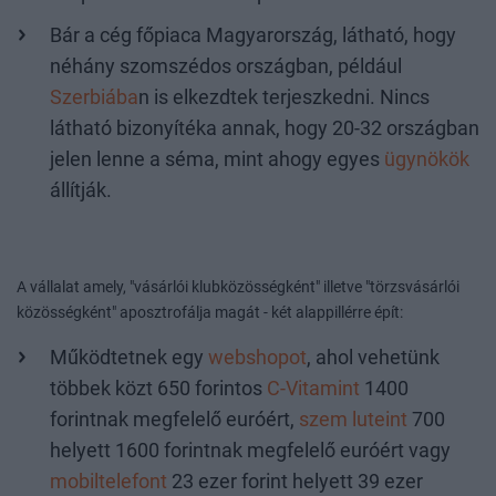
Bár a cég főpiaca Magyarország, látható, hogy
néhány szomszédos országban, például
Szerbiába
n is elkezdtek terjeszkedni. Nincs
látható bizonyítéka annak, hogy 20-32 országban
jelen lenne a séma, mint ahogy egyes
ügynökök
állítják.
A vállalat amely, "vásárlói klubközösségként" illetve "törzsvásárlói
közösségként" aposztrofálja magát - két alappillérre épít:
Működtetnek egy
webshopot
, ahol vehetünk
többek közt 650 forintos
C-Vitamint
1400
forintnak megfelelő euróért,
szem luteint
700
helyett 1600 forintnak megfelelő euróért vagy
mobiltelefont
23 ezer forint helyett 39 ezer