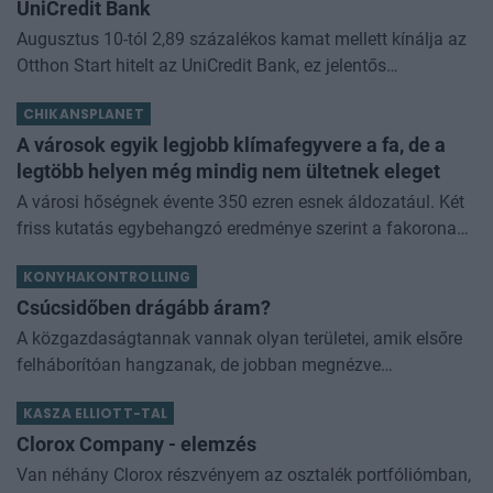
UniCredit Bank
Augusztus 10-tól 2,89 százalékos kamat mellett kínálja az
Otthon Start hitelt az UniCredit Bank, ez jelentős
megtakarítást jelenthet a standard évi 3 százalékos
CHIKANSPLANET
kamathoz képest. De arról sem s
A városok egyik legjobb klímafegyvere a fa, de a
legtöbb helyen még mindig nem ültetnek eleget
A városi hőségnek évente 350 ezren esnek áldozatául. Két
friss kutatás egybehangzó eredménye szerint a fakorona
akár a városi hőszigethatás felét is semlegesítheti
KONYHAKONTROLLING
Csúcsidőben drágább áram?
A közgazdaságtannak vannak olyan területei, amik elsőre
felháborítóan hangzanak, de jobban megnézve
összességében jobb kimenethez vezetnek. Az igaz, hogy
KASZA ELLIOTT-TAL
némi kellemetlenséggel is járnak. Az
Clorox Company - elemzés
Van néhány Clorox részvényem az osztalék portfóliómban,