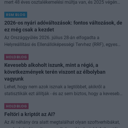
mert 48 éves osztalékemelési múltja van, és 2025 végén
úgy láttam, hogy jó áron meg tudom venni ezt a majdnem
RSM BLOG
dividend king-et. Azt
2026-os nyári adóváltozások: fontos változások, de
ez még csak a kezdet
Az Országgyűlés 2026. július 28-án elfogadta a
Helyreállítási és Ellenállóképességi Tervhez (RRF), egyes
kormányprogramokhoz és kormányhatározatokhoz
HOLDBLOG
kapcsolódó adóintézkedésekről, v
Kevesebb alkoholt iszunk, mint a régió, a
következmények terén viszont az élbolyban
vagyunk
Lehet, hogy nem azok isznak a legtöbbet, akikről a
statisztikák ezt állítják - és az sem biztos, hogy a kevesebb
elfogyasztott alkohol kisebb társadalmi kárral... The post
HOLDBLOG
Kevesebb alkoholt iszunk
Feltöri a kriptót az AI?
Az AI néhány óra alatt megtalálhat olyan szoftverhibákat,