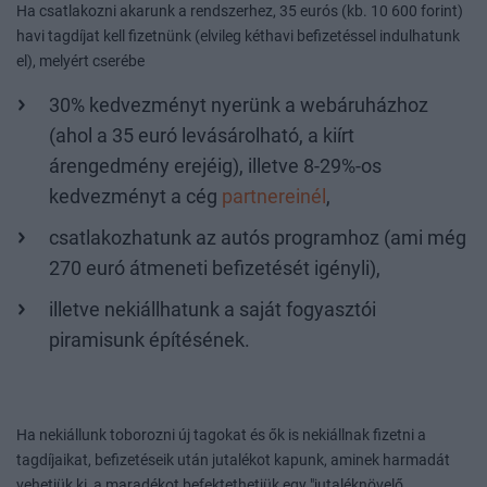
Ha csatlakozni akarunk a rendszerhez, 35 eurós (kb. 10 600 forint)
havi tagdíjat kell fizetnünk (elvileg kéthavi befizetéssel indulhatunk
el), melyért cserébe
30% kedvezményt nyerünk a webáruházhoz
(ahol a 35 euró levásárolható, a kiírt
árengedmény erejéig), illetve 8-29%-os
kedvezményt a cég
partnereinél
,
csatlakozhatunk az autós programhoz (ami még
270 euró átmeneti befizetését igényli),
illetve nekiállhatunk a saját fogyasztói
piramisunk építésének.
Ha nekiállunk toborozni új tagokat és ők is nekiállnak fizetni a
tagdíjaikat, befizetéseik után jutalékot kapunk, aminek harmadát
vehetjük ki, a maradékot befektethetjük egy "jutaléknövelő