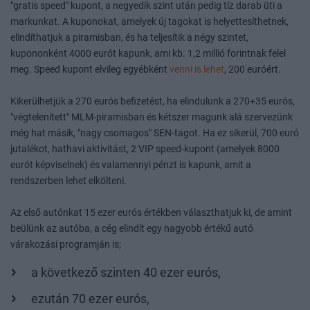
"gratis speed" kupont, a negyedik szint után pedig tíz darab üti a
markunkat. A kuponokat, amelyek új tagokat is helyettesíthetnek,
elindíthatjuk a piramisban, és ha teljesítik a négy szintet,
kupononként 4000 eurót kapunk, ami kb. 1,2 millió forintnak felel
meg. Speed kupont elvileg egyébként
venni is lehet
, 200 euróért.
Kikerülhetjük a 270 eurós befizetést, ha elindulunk a 270+35 eurós,
"végtelenített" MLM-piramisban és kétszer magunk alá szervezünk
még hat másik, "nagy csomagos" SEN-tagot. Ha ez sikerül, 700 euró
jutalékot, hathavi aktivitást, 2 VIP speed-kupont (amelyek 8000
eurót képviselnek) és valamennyi pénzt is kapunk, amit a
rendszerben lehet elkölteni.
Az első autónkat 15 ezer eurós értékben választhatjuk ki, de amint
beülünk az autóba, a cég elindít egy nagyobb értékű autó
várakozási programján is;
a következő szinten 40 ezer eurós,
ezután 70 ezer eurós,