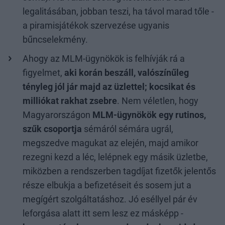
legalitásában, jobban teszi, ha távol marad tőle -
a piramisjátékok szervezése ugyanis
bűncselekmény.
Ahogy az MLM-ügynökök is felhívják rá a
figyelmet,
aki korán beszáll, valószínűleg
tényleg jól jár majd az üzlettel; kocsikat és
milliókat rakhat zsebre
. Nem véletlen, hogy
Magyarországon
MLM-ügynökök egy rutinos,
szűk csoportja
sémáról sémára ugrál,
megszedve magukat az elején, majd amikor
rezegni kezd a léc, lelépnek egy másik üzletbe,
miközben a rendszerben tagdíjat fizetők jelentős
része elbukja a befizetéseit és sosem jut a
megígért szolgáltatáshoz. Jó eséllyel pár év
leforgása alatt itt sem lesz ez másképp -