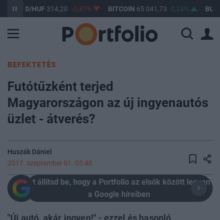
SD/HUF
314,20
-0,87%
BITCOIN
65 041,73
0,24%
BUX
148 63
BEFEKTETÉS
Futótűzként terjed
Magyarországon az új ingyenautós
üzlet - átverés?
Huszák Dániel
2017. szeptember 01. 05:40
Itt állítsd be, hogy a Portfolio az elsők között legyen
a Google híreiben
"Új autó, akár ingyen!" - ezzel és hasonló