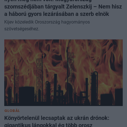
szomszédjában tárgyalt Zelenszkij – Nem hisz
a háború gyors lezárásában a szerb elnök
Kijev közeledik Oroszország hagyományos
szövetségeséhez.
GLOBÁL
Könyörtelenül lecsaptak az ukrán drónok:
gigantikus lángokkal ég több orosz