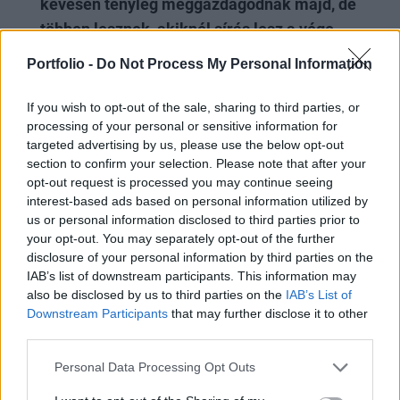
kevesen tényleg meggazdagodnak majd, de
többen lesznek, akiknél sírás lesz a vége
.
Jobb, ha tisztában vagyunk vele: ha nem
Portfolio -
Do Not Process My Personal Information
foglalkozunk MLM-mel évek, évtizedek óta,
If you wish to opt-out of the sale, sharing to third parties, or
nagyon kevés esélyünk van arra, hogy egy
processing of your personal or sensitive information for
kellően nagy hálózatot, pont jó időben ki tudunk
targeted advertising by us, please use the below opt-out
építeni ahhoz, hogy tényleg milliókat tudjunk
section to confirm your selection. Please note that after your
opt-out request is processed you may continue seeing
belőle kiszedni
. Egy
kutatás
szerint az MLM-
interest-based ads based on personal information utilized by
esek 50%-a egy év alatt, 90%-uk öt év alatt
us or personal information disclosed to third parties prior to
otthagyja az üzletet (összehasonlításképpen a
your opt-out. You may separately opt-out of the further
disclosure of your personal information by third parties on the
kkv-k "mindössze" 64%-a megy csődbe 10 év
IAB’s list of downstream participants. This information may
alatt) Ha ez nem jön össze, nemcsak a 270
also be disclosed by us to third parties on the
IAB’s List of
eurós egyszeri befizetést és a sokszor 35 eurós
Downstream Participants
that may further disclose it to other
third parties.
tagdíjat bukhatjuk, hanem utána
magyarázkodhatunk is az ismerőseinknek,
Personal Data Processing Opt Outs
mondván, hogy "jaj, engem is átvertek, én is egy