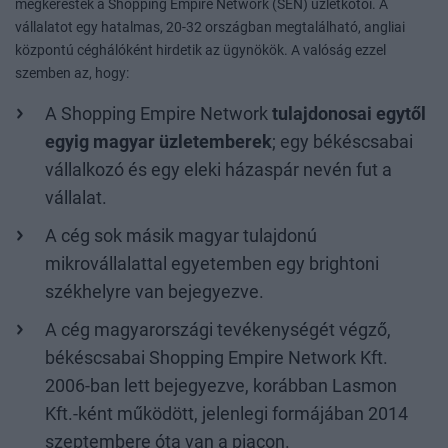
megkeresték a Shopping Empire Network (SEN) üzletkötői. A
vállalatot egy hatalmas, 20-32 országban megtalálható, angliai
központú céghálóként hirdetik az ügynökök. A valóság ezzel
szemben az, hogy:
A Shopping Empire Network
tulajdonosai egytől
egyig magyar üzletemberek
; egy békéscsabai
vállalkozó és egy eleki házaspár nevén fut a
vállalat.
A cég sok másik magyar tulajdonú
mikrovállalattal egyetemben egy brightoni
székhelyre van bejegyezve.
A cég magyarországi tevékenységét végző,
békéscsabai Shopping Empire Network Kft.
2006-ban lett bejegyezve, korábban Lasmon
Kft.-ként működött, jelenlegi formájában 2014
szeptembere óta van a piacon.