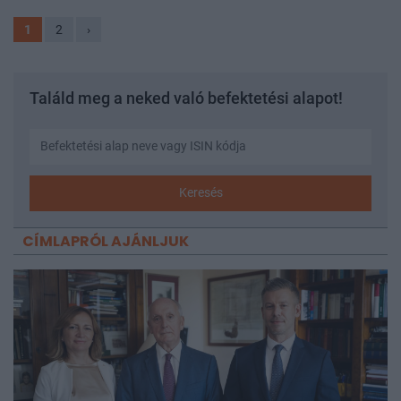
1
2
›
Találd meg a neked való befektetési alapot!
Keresés
CÍMLAPRÓL AJÁNLJUK