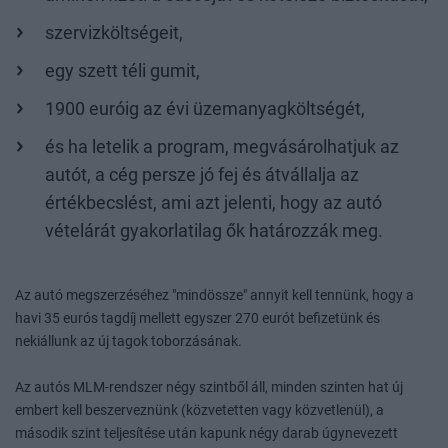
szervizköltségeit,
egy szett téli gumit,
1900 euróig az évi üzemanyagköltségét,
és ha letelik a program, megvásárolhatjuk az
autót, a cég persze jó fej és átvállalja az
értékbecslést, ami azt jelenti, hogy az autó
vételárát gyakorlatilag ők határozzák meg.
Az autó megszerzéséhez "mindössze" annyit kell tennünk, hogy a
havi 35 eurós tagdíj mellett egyszer 270 eurót befizetünk és
nekiállunk az új tagok toborzásának.
Az autós MLM-rendszer négy szintből áll, minden szinten hat új
embert kell beszerveznünk (közvetetten vagy közvetlenül), a
második szint teljesítése után kapunk négy darab úgynevezett