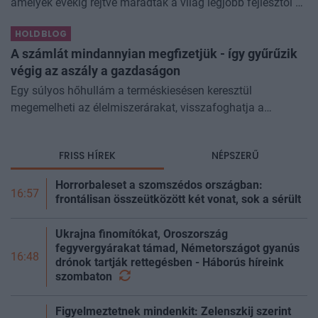
amelyek évekig rejtve maradtak a világ legjobb fejlesztői és
biztonsági szakemberei előtt. A kriptovilágban ennek
HOLDBLOG
különösen nagy...
A számlát mindannyian megfizetjük - így gyűrűzik
végig az aszály a gazdaságon
Egy súlyos hőhullám a terméskiesésen keresztül
megemelheti az élelmiszerárakat, visszafoghatja a
gazdasági növekedést, ronthatja a termelékenységet, sőt
még az állam finanszírozását is m
FRISS HÍREK
NÉPSZERŰ
Horrorbaleset a szomszédos országban:
16:57
frontálisan összeütközött két vonat, sok a sérült
Ukrajna finomítókat, Oroszország
fegyvergyárakat támad, Németországot gyanús
16:48
drónok tartják rettegésben - Háborús híreink
szombaton
Figyelmeztetnek mindenkit: Zelenszkij szerint