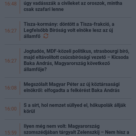
úgy vadásszák a civileket az oroszok, mintha
16:48
csak szafari lenne
Tisza-kormány: döntött a Tisza-frakció, a
Legfelsőbb Bíróság volt elnöke lesz az új
16:27
államfő
Jogtudós, MDF-közeli politikus, strasbourgi bíró,
majd eltávolított csúcsbírósági vezető – Kicsoda
16:27
Baka András, Magyarország következő
államfője?
Megszólalt Magyar Péter az új köztársasági
16:08
elnökről: elfogadta a felkérést Baka András
S a sírt, hol nemzet süllyed el, hőkupolák állják
16:00
körül
Ilyen még nem volt: Magyarország
szomszédjában tárgyalt Zelenszkij – Nem hisz a
15:59