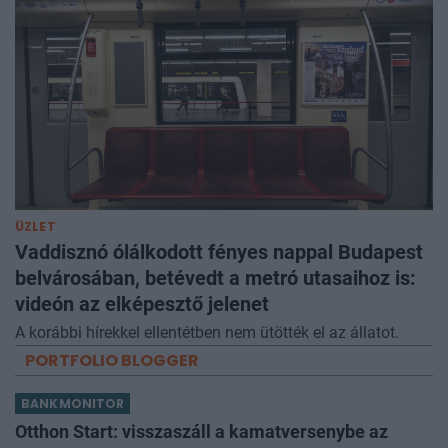
ÜZLET
Vaddisznó ólálkodott fényes nappal Budapest
belvárosában, betévedt a metró utasaihoz is:
videón az elképesztő jelenet
A korábbi hírekkel ellentétben nem ütötték el az állatot.
PORTFOLIO BLOGGER
BANKMONITOR
Otthon Start: visszaszáll a kamatversenybe az