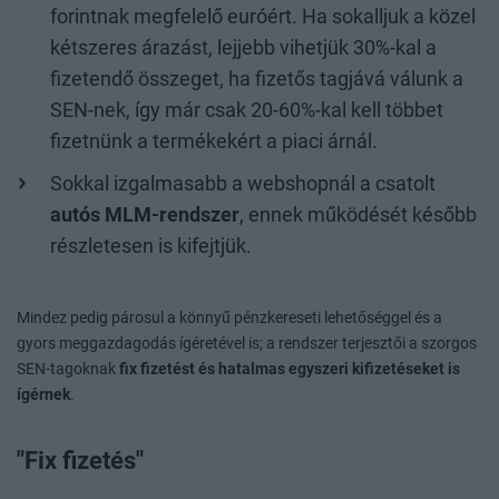
forintnak megfelelő euróért. Ha sokalljuk a közel
kétszeres árazást, lejjebb vihetjük 30%-kal a
fizetendő összeget, ha fizetős tagjává válunk a
SEN-nek, így már csak 20-60%-kal kell többet
fizetnünk a termékekért a piaci árnál.
Sokkal izgalmasabb a webshopnál a csatolt
autós MLM-rendszer
, ennek működését később
részletesen is kifejtjük.
Mindez pedig párosul a könnyű pénzkereseti lehetőséggel és a
gyors meggazdagodás ígéretével is; a rendszer terjesztői a szorgos
SEN-tagoknak
fix fizetést és hatalmas egyszeri kifizetéseket is
ígérnek
.
"Fix fizetés"