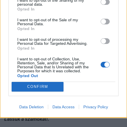
I want to opt-out of the Sharing of my
csomó pénzt buktam rajta," mindez persze a
personal data.
Opted In
belefektetett energiát, pénzt és reputációt nem
hozza vissza.
I want to opt-out of the Sale of my
Personal Data.
Opted In
I want to opt-out of processing my
Personal Data for Targeted Advertising.
Mindezt a
következő oldalon
bizonyítjuk be.
Opted In
A jelen írás nem minősül befektetési tanácsadásnak vagy
befektetési ajánlásnak.
Részletes jogi információ
I want to opt-out of Collection, Use,
Retention, Sale, and/or Sharing of my
Personal Data that Is Unrelated with the
Purposes for which it was collected.
Címkék:
auto,
öngondoskodás,
piramisjáték,
sen,
vélemény,
csalás,
Opted Out
átverés,
legalizálás
CONFIRM
EZ A CIKK FOLYTATÓDIK
Ingyen kocsi, ingyen pénz, csak a haverok
Data Deletion
Data Access
Privacy Policy
kellenek.
Lássuk a számokat!.