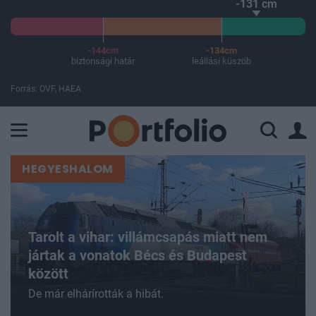
-131 cm
-144cm
-134cm
biztonsági határ
leállási küszöb
Forrás: OVF, HAEA
A Paksi Atomerőmű összteljesítménye 226 MW. A Duna vízállá
HEGYESHALOM
Tarolt a vihar: villámcsapás miatt nem
jártak a vonatok Bécs és Budapest
között
De már elhárírották a hibát.