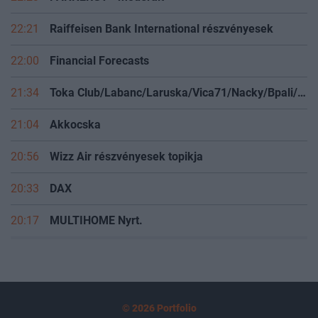
22:21
Raiffeisen Bank International részvényesek
22:00
Financial Forecasts
21:34
Toka Club/Labanc/Laruska/Vica71/Nacky/Bpali/Oldrider/Josefernando/Mcbull/Kawaszabi
21:04
Akkocska
20:56
Wizz Air részvényesek topikja
20:33
DAX
20:17
MULTIHOME Nyrt.
© 2026 Portfolio