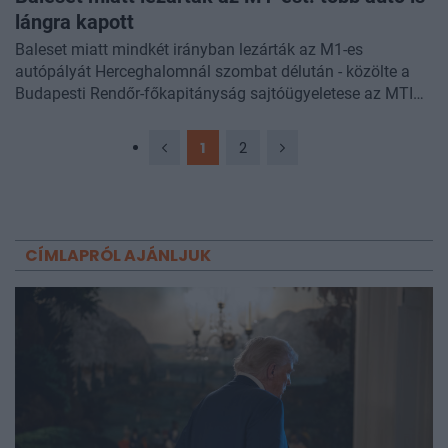
lángra kapott
Baleset miatt mindkét irányban lezárták az M1-es
autópályát Herceghalomnál szombat délután - közölte a
Budapesti Rendőr-főkapitányság sajtóügyeletese az MTI
érdeklődésére.
1
2
CÍMLAPRÓL AJÁNLJUK