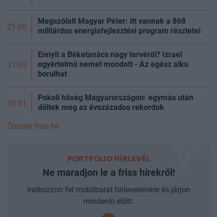
Megszólalt Magyar Péter: itt vannak a 868
21:06
milliárdos energiafejlesztési program részletei
Ennyit a Béketanács nagy tervéről? Izrael
egyértelmű nemet mondott - Az egész alku
21:05
borulhat
Pokoli hőség Magyarországon: egymás után
20:51
dőltek meg az évszázados rekordok
Összes friss hír
PORTFOLIO HÍRLEVÉL
Ne maradjon le a friss hírekről!
Iratkozzon fel mobilbarát hírleveleinkre és járjon
mindenki előtt.