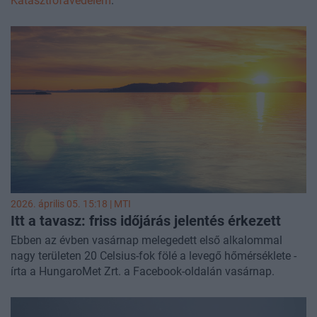
Katasztrófavédelem
.
2026. április 05. 15:18 |
MTI
Itt a tavasz: friss időjárás jelentés érkezett
Ebben az évben vasárnap melegedett első alkalommal
nagy területen 20 Celsius-fok fölé a levegő hőmérséklete -
írta a HungaroMet Zrt. a Facebook-oldalán vasárnap.