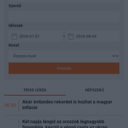
Szerző
Időszak
–
Rovat
Keresés
FRISS HÍREK
NÉPSZERŰ
Akár évtizedes rekordot is hozhat a magyar
06:30
infláció
Két napja lángol az oroszok legnagyobb
finomítója, készül a végső csata az ukrán