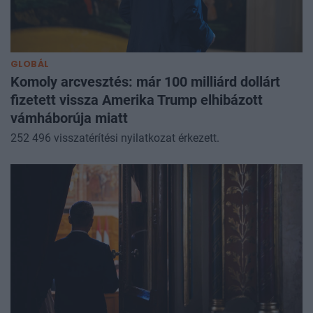
GLOBÁL
Komoly arcvesztés: már 100 milliárd dollárt
fizetett vissza Amerika Trump elhibázott
vámháborúja miatt
252 496 visszatérítési nyilatkozat érkezett.