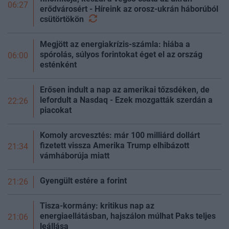
06:27
erődvárosért - Híreink az orosz-ukrán háborúból
csütörtökön
Megjött az energiakrízis-számla: hiába a
spórolás, súlyos forintokat éget el az ország
06:00
esténként
Erősen indult a nap az amerikai tőzsdéken, de
lefordult a Nasdaq - Ezek mozgatták szerdán a
22:26
piacokat
Komoly arcvesztés: már 100 milliárd dollárt
fizetett vissza Amerika Trump elhibázott
21:34
vámháborúja miatt
Gyengült estére a
forint
21:26
Tisza-kormány: kritikus nap az
energiaellátásban, hajszálon múlhat Paks teljes
21:06
leállása