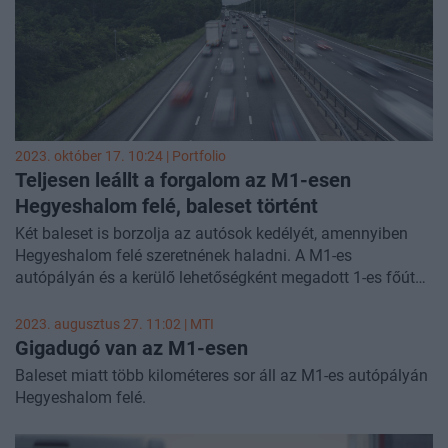
2023. október 17. 10:24 | Portfolio
Teljesen leállt a forgalom az M1-esen
Hegyeshalom felé, baleset történt
Két baleset is borzolja az autósok kedélyét, amennyiben
Hegyeshalom felé szeretnének haladni. A M1-es
autópályán és a kerülő lehetőségként megadott 1-es főúton
is baleset miatt kell torlódásra és megnövekedett
menetidőre számítani.
2023. augusztus 27. 11:02 |
MTI
Gigadugó van az M1-esen
Baleset miatt több kilométeres sor áll az M1-es autópályán
Hegyeshalom felé.