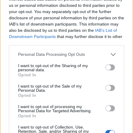
us or personal information disclosed to third parties prior to
your opt-out. You may separately opt-out of the further
2023. június 07. 07:22 |
MTI
, Portfolio
disclosure of your personal information by third parties on the
Jó híreket közölt a MÁV: fellélegezhetnek az
IAB’s list of downstream participants. This information may
Ausztriába utazók
also be disclosed by us to third parties on the
IAB’s List of
Downstream Participants
that may further disclose it to other
Megszűnt a vasúti forgalomkorlátozás Magyarország és
third parties.
Ausztria (Hegyeshalom és Bécs) között, a nemzetközi
távolsági és regionális vasúti közlekedés már zavartalan,
Personal Data Processing Opt Outs
nem kell pótlóbuszra átszállni - írta szerda reggeli
közleményében a Mávinform.
I want to opt-out of the Sharing of my
personal data.
Opted In
I want to opt-out of the Sale of my
Personal Data.
Opted In
I want to opt-out of processing my
Personal Data for Targeted Advertising.
Opted In
I want to opt-out of Collection, Use,
Retention, Sale, and/or Sharing of my