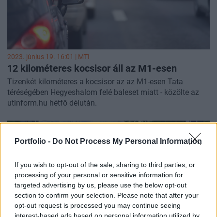
2023. június 19. 16:01 |
MTI
12 kilométeres kocsisor áll az M1-esen
Tizenkét kilométeres a kocsisor az az M1-esen Tata
téréségében Hegyeshalom felé baleset miatt - közölte az
utinform.hu hétfő délután.
Portfolio -
Do Not Process My Personal Information
If you wish to opt-out of the sale, sharing to third parties, or
processing of your personal or sensitive information for
targeted advertising by us, please use the below opt-out
section to confirm your selection. Please note that after your
opt-out request is processed you may continue seeing
interest-based ads based on personal information utilized by