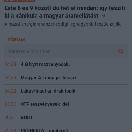
Este 6 és 9 között dőlhet el minden: így feszíti
ki a kánikula a magyar
áramellátást
A hazai energiarendszer eddigi legnagyobb tesztje zajlik.
FÓRUM
04:33
4IG Nyrt reszvenyesek.
04:23
Magyar Állampapír tulajok
04:22
Lakás/Ingatlan árak topik
03:30
OTP részvényesek ide!
00:01
Ezüst
22:23
PANNERGY - moderalt