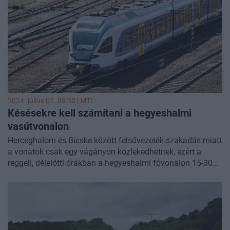
2024. július 01. 09:30 |
MTI
Késésekre kell számítani a hegyeshalmi
vasútvonalon
Herceghalom és Bicske között felsővezeték-szakadás miatt
a vonatok csak egy vágányon közlekedhetnek, ezért a
reggeli, délelőtti órákban a hegyeshalmi fővonalon 15-30
perccel megnőhet a menetidő és vonatkimaradásokra is
számítani kell - közölte a Mávinform hétfő reggel a
Facebook-oldalán.