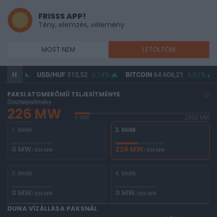
FRISSS APP!
Tény, elemzés, vélemény
MOST NEM
LETÖLTÖM
USD/HUF
313,52
0,14%
BITCOIN
64 606,21
0,01%
BUX
14
PAKSI ATOMERŐMŰ TELJESÍTMÉNYE
Összteljesítmény
226 MW
0 MW
2000 MW
1. blokk
2. blokk
0 MW
226 MW
/ 500 MW
/ 500 MW
3. blokk
4. blokk
0 MW
0 MW
/ 500 MW
/ 500 MW
DUNA VÍZÁLLÁSA PAKSNÁL