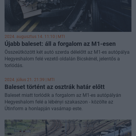
2024. augusztus 14. 11:10 |
MTI
Újabb baleset: áll a forgalom az M1-esen
Összeütközött két autó szerda délelőtt az M1-es autópálya
Hegyeshalom felé vezető oldalán Bicskénél, jelentős a
torlódás.
2024. július 21. 21:39 |
MTI
Baleset történt az osztrák határ előtt
Baleset miatt torlódik a forgalom az M1-es autópályán
Hegyeshalom felé a lébényi szakaszon - közölte az
Útinform a honlapján vasárnap este.