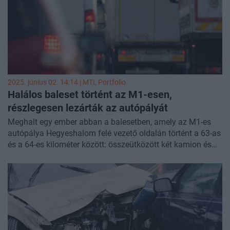
2025. június 02. 14:14 |
MTI
, Portfolio
Halálos baleset történt az M1-esen,
részlegesen lezárták az autópályát
Meghalt egy ember abban a balesetben, amely az M1-es
autópálya Hegyeshalom felé vezető oldalán történt a 63-as
és a 64-es kilométer között: összeütközött két kamion és
egy kisteherautó, utóbbi a kamionok közé szorult -
tájékoztatott a rendőrség és a katasztrófavédelem. A
sztráda Hegyeshalom felé vezető oldalát lezárták a
Tatabánya centrum lehajtó előtt.