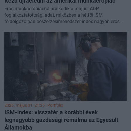
Kezd újraéledni az amerikai munkaerőpiac
Erős munkaerőpiacról árulkodik a májusi ADP
foglalkoztatottsági adat, miközben a hétfői ISM
feldolgozóipari beszerzésimenedszer-index nagyon erős
lesz. Ilyen helyzetben a Fednek inkább az inflációra kell
figyelnie. Két hét múlva amerikai kamatdöntés, az előjelek
a kamatvárakozások feljebb tolódása irányába mutatnak.
2026. május 01. 21:25 | Portfolio
ISM-index: visszatér a korábbi évek
legnagyobb gazdasági rémálma az Egyesült
Államokba