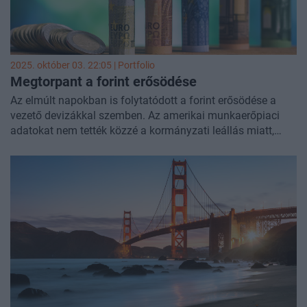
2025. október 03. 22:05 | Portfolio
Megtorpant a forint
erősödése
Az elmúlt napokban is folytatódott a forint erősödése a
vezető devizákkal szemben. Az amerikai munkaerőpiaci
adatokat nem tették közzé a kormányzati leállás miatt,
viszont az ISM szolgáltatószektori beszerzésimenedzser-
indexe nem fest jó képet a gazdaságról. A mai nap lassan,
de biztosan erősödik a forint az euróval szemben. Jelenleg
388,5 körül az árfolyam. A dollárral szemben az ISM
adatok után viszont 331 alá erősödött az árfolyam.