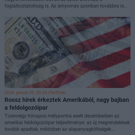
foglalkoztatottság is. Az árnyomás azonban továbbra is
magas. Mostanában egyre több olyan adat érkezik, ami az
amerikai gazdaság újragyorsulása felé mutat. Ez viszont
azt is jelenti, hogy lebúcsúzhatunk a kamatcsökkentési
várakozásoktól.
2026. január 05. 20:34 | Portfolio
Rossz hírek érkeztek Amerikából, nagy bajban
a feldolgozóipar
Tizennégy hónapos mélypontra esett decemberben az
amerikai feldolgozóipar teljesítménye: az új megrendelések
tovább apadtak, miközben az alapanyagköltségek