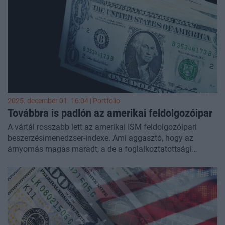
2025. december 01. 16:04 | Portfolio
Továbbra is padlón az amerikai feldolgozóipar
A vártál rosszabb lett az amerikai ISM feldolgozóipari
beszerzésimenedzser-indexe. Ami aggasztó, hogy az
árnyomás magas maradt, a de a foglalkoztatottsági
kilátások romlottak.