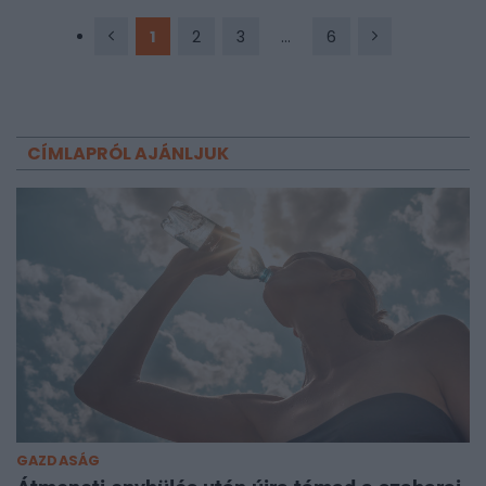
kockázatoktól kell-e félni jobban. Mutatjuk, mit jelentenek a
mostani adatok a makro kilátások és a piac
1
2
3
...
6
szempontjából.
CÍMLAPRÓL AJÁNLJUK
GAZDASÁG