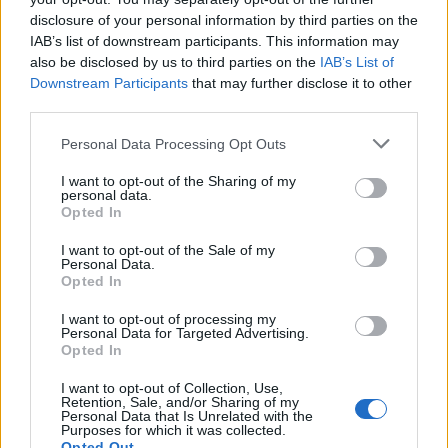
feldolgozóiparból
disclosure of your personal information by third parties on the
A várakozásokkal megegyező lett az ISM feldolgozóipari
IAB’s list of downstream participants. This information may
beszerzésimenedzser-indexe, azonban a foglalkoztatotsági
also be disclosed by us to third parties on the
IAB’s List of
Downstream Participants
that may further disclose it to other
helyzet továbra sem jó, miközben az árnyomás is még túl
third parties.
erős.
Personal Data Processing Opt Outs
I want to opt-out of the Sharing of my
personal data.
Opted In
I want to opt-out of the Sale of my
Personal Data.
Opted In
I want to opt-out of processing my
Personal Data for Targeted Advertising.
Opted In
2025. szeptember 04. 16:02 |
Módos Dániel
I want to opt-out of Collection, Use,
Nincs stagfláció, csak infláció az USA-ban
Retention, Sale, and/or Sharing of my
Personal Data that Is Unrelated with the
Kijött a hónap egy legfontosabb adata, az ISM
Purposes for which it was collected.
szolgáltatószektori beszerzésimenedzser indexe. Sokan
Opted Out