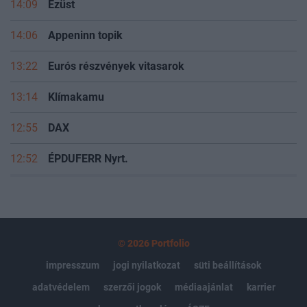
14:09
Ezüst
14:06
Appeninn topik
13:22
Eurós részvények vitasarok
13:14
Klímakamu
12:55
DAX
12:52
ÉPDUFERR Nyrt.
© 2026 Portfolio
impresszum
jogi nyilatkozat
süti beállítások
adatvédelem
szerzői jogok
médiaajánlat
karrier