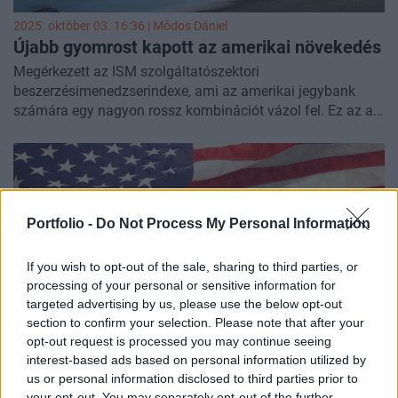
2025. október 03. 16:36 |
Módos Dániel
Újabb gyomrost kapott az amerikai növekedés
Megérkezett az ISM szolgáltatószektori
beszerzésimenedzserindexe, ami az amerikai jegybank
számára egy nagyon rossz kombinációt vázol fel. Ez az a
szkenárió, ami ellen nem nagyon tud védekezni és a
helyzet az, hogy a piaci konszenzus sem ezt tükrözi.
Portfolio -
Do Not Process My Personal Information
If you wish to opt-out of the sale, sharing to third parties, or
processing of your personal or sensitive information for
targeted advertising by us, please use the below opt-out
section to confirm your selection. Please note that after your
opt-out request is processed you may continue seeing
interest-based ads based on personal information utilized by
2025. október 01. 16:04 | Portfolio
us or personal information disclosed to third parties prior to
Nem jó hírek jöttek az amerikai
your opt-out. You may separately opt-out of the further