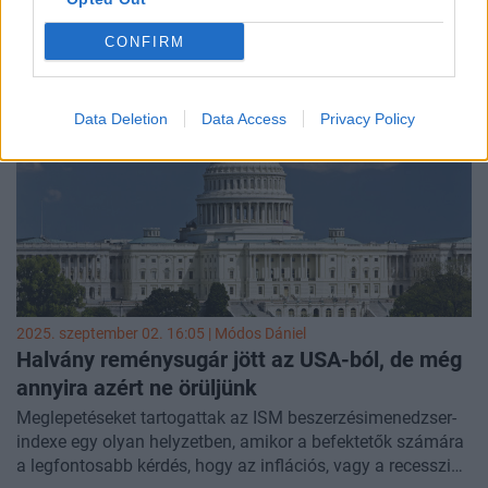
lebecsülik ezt az adatot, pedig elsőként jelezte a
CONFIRM
stagflációs kockázatokat már hónapokkal korábban.
Érdemes megnézni, hogy a friss adat, hogyan hat a teljes
makroképre egy olyan piaci helyzetben, amikor mindenki
arra kíváncsi, hogy merre megy a dollár és vajon lesz-e a
Data Deletion
Data Access
Privacy Policy
részvénypiaci visszapattanás.
2025. szeptember 02. 16:05 |
Módos Dániel
Halvány reménysugár jött az USA-ból, de még
annyira azért ne örüljünk
Meglepetéseket tartogattak az ISM beszerzésimenedzser-
indexe egy olyan helyzetben, amikor a befektetők számára
a legfontosabb kérdés, hogy az inflációs, vagy a recessziós