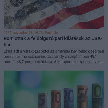
2025. november 03. 16:15 | Portfolio
Romlottak a feldolgozóipari kilátások az USA-
ban
Elmaradt a várakozásoktól az amerikai ISM feldolgozóipari
beszerzésimenedzser-indexe, amely a szeptemberi 49,1
pontról 48,7 pontra csökkent. A komponenseket tekintve az
látszik, hogy az árnyomás némileg csökkent, a
foglalkoztatási kilátások pedig javultak, de az összkép
alapján továbbra is erős maradt a stagflációs kockázat.