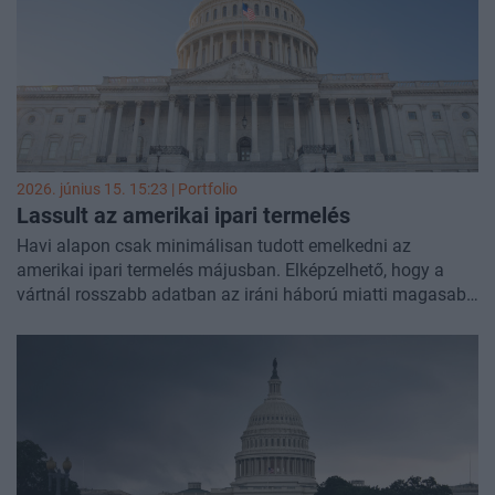
2026. június 15. 15:23 | Portfolio
Lassult az amerikai ipari termelés
Havi alapon csak minimálisan tudott emelkedni az
amerikai ipari termelés májusban. Elképzelhető, hogy a
vártnál rosszabb adatban az iráni háború miatti magasabb
energiaárak, valamint az ellátási láncok nehézségei
tükröződnek vissza.