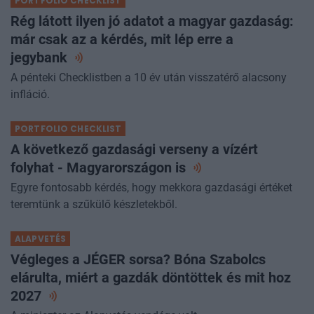
PORTFOLIO CHECKLIST
Rég látott ilyen jó adatot a magyar gazdaság:
már csak az a kérdés, mit lép erre a
jegybank
A pénteki Checklistben a 10 év után visszatérő alacsony
infláció.
PORTFOLIO CHECKLIST
A következő gazdasági verseny a vízért
folyhat - Magyarországon
is
Egyre fontosabb kérdés, hogy mekkora gazdasági értéket
teremtünk a szűkülő készletekből.
ALAPVETÉS
Végleges a JÉGER sorsa? Bóna Szabolcs
elárulta, miért a gazdák döntöttek és mit hoz
2027