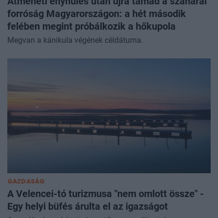
Átmeneti enyhülés után újra támad a szaharai
forróság Magyarországon: a hét második
felében megint próbálkozik a hőkupola
Megvan a kánikula végének céldátuma.
GAZDASÁG
A Velencei-tó turizmusa "nem omlott össze" -
Egy helyi büfés árulta el az igazságot