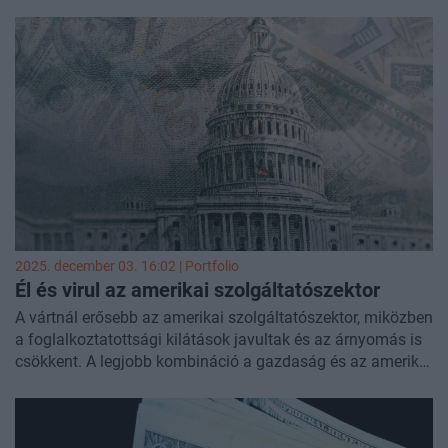
emelkedtek, és az ágazat továbbra is nyögi Donald Trump
importvámjainak hatását.
2025. december 03. 16:02 | Portfolio
Él és virul az amerikai szolgáltatószektor
A vártnál erősebb az amerikai szolgáltatószektor, miközben
a foglalkoztatottsági kilátások javultak és az árnyomás is
csökkent. A legjobb kombináció a gazdaság és az amerikai
jegybank számára is.