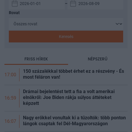
–
Rovat
Keresés
FRISS HÍREK
NÉPSZERŰ
150 százalékkal többet érhet ez a részvény - És
17:00
most féláron van!
Drámai bejelentést tett a fia a volt amerikai
elnökről: Joe Biden rákja súlyos áttéteket
16:59
képzett
Nagy erőkkel vonultak ki a tűzoltók: több ponton
16:07
lángok csaptak fel Dél-Magyarországon