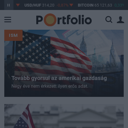
USD/HUF
314,20
-0,87%
BITCOIN
65 121,63
0,33%
BUX
1
ISM
Tovább gyorsul az amerikai gazdaság
Négy éve nem érkezett ilyen erős adat.