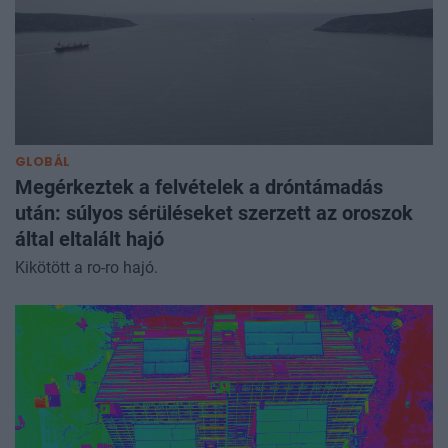
GLOBÁL
Megérkeztek a felvételek a dróntámadás
után: súlyos sérüléseket szerzett az oroszok
által eltalált hajó
Kikötött a ro-ro hajó.