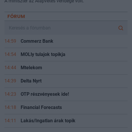
A miniszter az Alapvetés vendége volt.
FÓRUM
14:59
Commerz Bank
14:54
MOLly tulajok topikja
14:44
Mtelekom
14:39
Delta Nyrt
14:23
OTP részvényesek ide!
14:18
Financial Forecasts
14:11
Lakás/Ingatlan árak topik