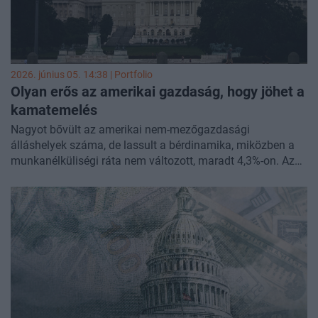
2026. június 05. 14:38 | Portfolio
Olyan erős az amerikai gazdaság, hogy jöhet a
kamatemelés
Nagyot bővült az amerikai nem-mezőgazdasági
álláshelyek száma, de lassult a bérdinamika, miközben a
munkanélküliségi ráta nem változott, maradt 4,3%-on. Az
ISM beszerzésimenedzser-indexek, az ADP és a mai adatok
is egyaránt afelé mutatnak, hogy az amerikai gazdaság
kirobbanó formában van, ahol viszont az infláció egyre
nagyobb probléma. Ezután az amerikai jegybankon,
pontosabban annak új elnökén a világ szeme, hogy vajon
kamatemeléssel reagál-e a jegybank a mostani helyzetre.