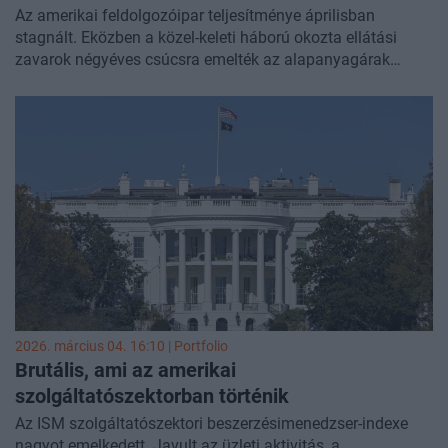
Az amerikai feldolgozóipar teljesítménye áprilisban
stagnált. Eközben a közel-keleti háború okozta ellátási
zavarok négyéves csúcsra emelték az alapanyagárak
mutatóját – derül ki az ISM friss beszerzésimenedzser-
indexéből.
2026. március 04. 16:10 | Portfolio
Brutális, ami az amerikai
szolgáltatószektorban történik
Az ISM szolgáltatószektori beszerzésimenedzser-indexe
nagyot emelkedett. Javult az üzleti aktivitás, a