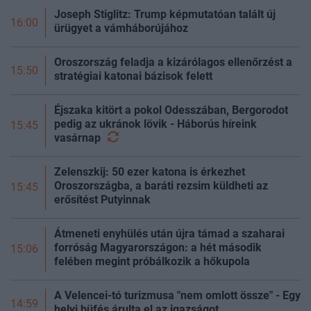
Joseph Stiglitz: Trump képmutatóan talált új
16:00
ürügyet a vámháborújához
Oroszország feladja a kizárólagos ellenőrzést a
15:50
stratégiai katonai bázisok felett
Éjszaka kitört a pokol Odesszában, Bergorodot
pedig az ukránok lövik - Háborús híreink
15:45
vasárnap
Zelenszkij: 50 ezer katona is érkezhet
Oroszországba, a baráti rezsim küldheti az
15:45
erősítést Putyinnak
Átmeneti enyhülés után újra támad a szaharai
forróság Magyarországon: a hét második
15:06
felében megint próbálkozik a hőkupola
A Velencei-tó turizmusa "nem omlott össze" - Egy
14:59
helyi büfés árulta el az igazságot