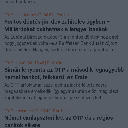
hozott mBankra.
2019. szeptember 30. 08:52 | Portfolio
Fontos döntés jön devizahiteles ügyben –
Milliárdokat bukhatnak a lengyel bankok
Az Európai Bíróság október 3-án fontos döntést hoz arról,
hogy jogszerűek voltak-e a Raiffeisen Bank által nyújtott
devizahitelek. Ha igen, évekre elbúcsúzhat a profittól a
lengyel bankszektor – számol be a hírről a Reuters.
2019. január 03. 13:45 | Portfolio
Simán lenyomta az OTP a második legnagyobb
német bankot, felkészül az Erste
Az OTP árfolyama, ezzel pedig piaci értéke is egyre
magasabbra emelkedik, így egymás után előzi meg piaci
kapitalizáció alapján az európai pénzintézeteket.
2017. november 23. 16:48 | Portfolio
Német címlapsztori lett az OTP és a régiós
bankok sikere