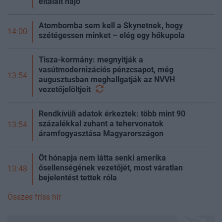
eltalált hajó
Atombomba sem kell a Skynetnek, hogy
14:00
szétégessen minket – elég egy hőkupola
Tisza-kormány: megnyitják a
vasútmodernizációs pénzcsapot, még
13:54
augusztusban meghallgatják az NVVH
vezetőjelöltjeit
Rendkívüli adatok érkeztek: több mint 90
százalékkal zuhant a tehervonatok
13:54
áramfogyasztása Magyarországon
Öt hónapja nem látta senki amerika
ősellenségének vezetőjét, most váratlan
13:48
bejelentést tettek róla
Összes friss hír