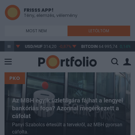
FRISSS APP!
Tény, elemzés, vélemény
MOST NEM
LETÖLTÖM
%
USD/HUF
314,20
-0,87%
BITCOIN
64 995,74
0,14%
BUX
PKO
Az MBH egyik üzletágára fájhat a lengyel
bankóriás foga? Azonnal megérkezett a
cáfolat
Panyi Szabolcs értesült a tervekről, az MBH gyorsan
cáfolta.