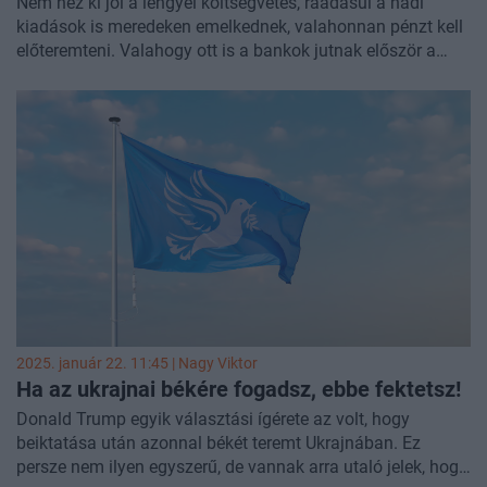
Nem néz ki jól a lengyel költségvetés, ráadásul a hadi
kiadások is meredeken emelkednek, valahonnan pénzt kell
előteremteni. Valahogy ott is a bankok jutnak először a
politikusok eszébe, ha pénzt kell valahonnan szerezni,
aminek nyilván nem örülnek a befektetők, volt is egy
nagyobb esés a lengyel tőzsdén. Mutatjuk, hogy mire
érdemes figyelni azoknak, akik a lengyel tőzsdén fektetnek
be.
2025. január 22. 11:45 |
Nagy Viktor
Ha az ukrajnai békére fogadsz, ebbe fektetsz!
Donald Trump egyik választási ígérete az volt, hogy
beiktatása után azonnal békét teremt Ukrajnában. Ez
persze nem ilyen egyszerű, de vannak arra utaló jelek, hogy