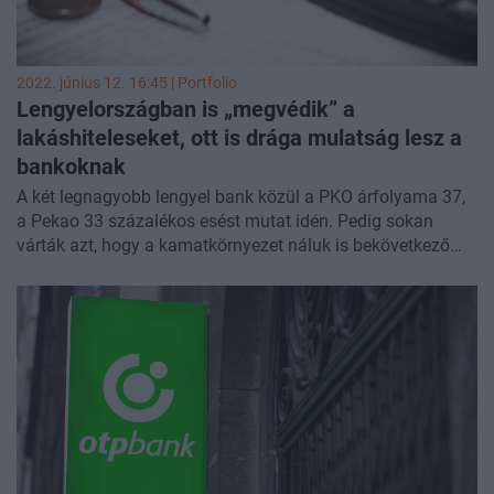
2022. június 12. 16:45 | Portfolio
Lengyelországban is „megvédik” a
lakáshiteleseket, ott is drága mulatság lesz a
bankoknak
A két legnagyobb lengyel bank közül a PKO árfolyama 37,
a Pekao 33 százalékos esést mutat idén. Pedig sokan
várták azt, hogy a kamatkörnyezet náluk is bekövetkező
emelkedése a marzsok tágulásán keresztül kedvező
befektetési lehetőséget teremt a bankrészvényesek
számára. Nem így lett: az orosz-ukrán háború okozta
gazdasági bizonytalanság után egy átfogó adósvédelmi
csomag lökte idei mélypontjára vagy annak közelébe a
részvényárfolyamokat. A lengyel parlament alsóházán e
hét közepén jutott át a csomag, júliusban pedig hatályba
léphet. Megnéztük, mi van benne.