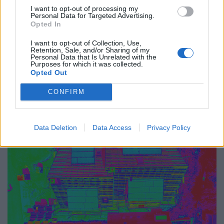
I want to opt-out of processing my
Personal Data for Targeted Advertising.
Opted In
I want to opt-out of Collection, Use,
Retention, Sale, and/or Sharing of my
Personal Data that Is Unrelated with the
GLOBÁL
Purposes for which it was collected.
Megérkeztek a felvételek a dróntámadás
Opted Out
után: súlyos sérüléseket szerzett az oroszok
CONFIRM
által eltalált hajó
Kikötött a ro-ro hajó.
Data Deletion
Data Access
Privacy Policy