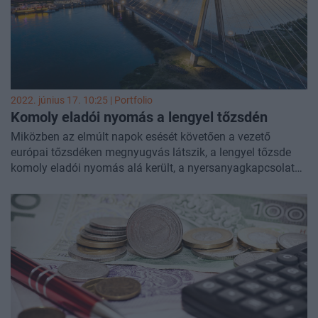
2022. június 17. 10:25 | Portfolio
Komoly eladói nyomás a lengyel tőzsdén
Miközben az elmúlt napok esését követően a vezető
európai tőzsdéken megnyugvás látszik, a lengyel tőzsde
komoly eladói nyomás alá került, a nyersanyagkapcsolat
vállalatok és a bankok részvényeit adják a befektetők.