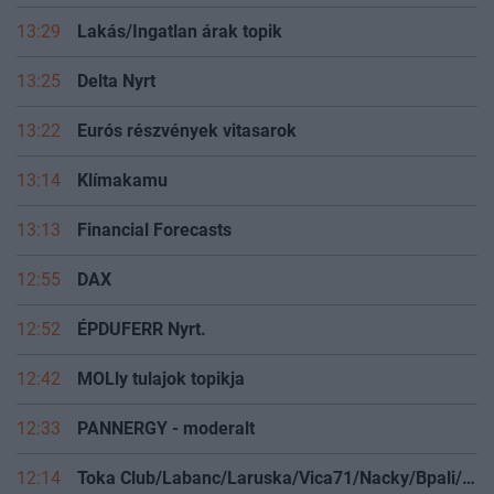
13:29
Lakás/Ingatlan árak topik
13:25
Delta Nyrt
13:22
Eurós részvények vitasarok
13:14
Klímakamu
13:13
Financial Forecasts
12:55
DAX
12:52
ÉPDUFERR Nyrt.
12:42
MOLly tulajok topikja
12:33
PANNERGY - moderalt
12:14
Toka Club/Labanc/Laruska/Vica71/Nacky/Bpali/Oldrider/Josefernando/Mcbull/Kawaszabi