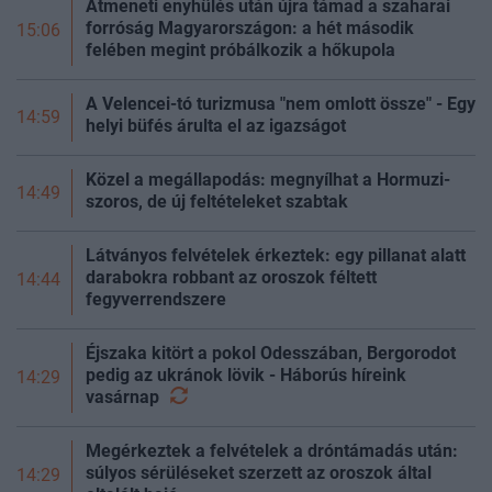
Átmeneti enyhülés után újra támad a szaharai
forróság Magyarországon: a hét második
15:06
felében megint próbálkozik a hőkupola
A Velencei-tó turizmusa "nem omlott össze" - Egy
14:59
helyi büfés árulta el az igazságot
Közel a megállapodás: megnyílhat a Hormuzi-
14:49
szoros, de új feltételeket szabtak
Látványos felvételek érkeztek: egy pillanat alatt
darabokra robbant az oroszok féltett
14:44
fegyverrendszere
Éjszaka kitört a pokol Odesszában, Bergorodot
pedig az ukránok lövik - Háborús híreink
14:29
vasárnap
Megérkeztek a felvételek a dróntámadás után:
súlyos sérüléseket szerzett az oroszok által
14:29