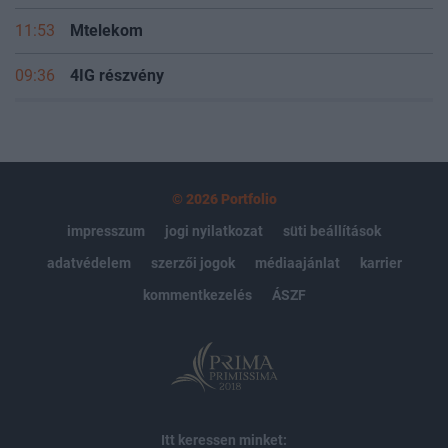
11:53
Mtelekom
09:36
4IG részvény
© 2026 Portfolio
impresszum
jogi nyilatkozat
süti beállítások
adatvédelem
szerzői jogok
médiaajánlat
karrier
kommentkezelés
ÁSZF
Itt keressen minket: