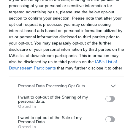
Kiütéssel nyert az állam a lengyel
processing of your personal or sensitive information for
targeted advertising by us, please use the below opt-out
bankrendszerben
section to confirm your selection. Please note that after your
Az utóbbi évek állami bankvásárlásainak köszönhetően a
opt-out request is processed you may continue seeing
lengyel bankszektor több mint fele állami befolyás alá
interest-based ads based on personal information utilized by
került. A hitelezésben és a bankvezetők kinevezésében is
us or personal information disclosed to third parties prior to
kezd visszaszivárogni a szocialista gyakorlat.
your opt-out. You may separately opt-out of the further
disclosure of your personal information by third parties on the
1
2
IAB’s list of downstream participants. This information may
also be disclosed by us to third parties on the
IAB’s List of
Downstream Participants
that may further disclose it to other
third parties.
CÍMLAPRÓL AJÁNLJUK
Personal Data Processing Opt Outs
I want to opt-out of the Sharing of my
personal data.
Opted In
I want to opt-out of the Sale of my
Personal Data.
Opted In