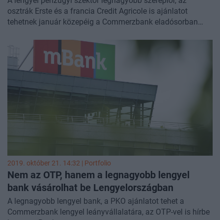
A lengyel pénzügyi szektor legnagyobb szereplői, az
osztrák Erste és a francia Credit Agricole is ajánlatot
tehetnek január közepéig a Commerzbank eladósorban
lévő, digitálisan fejlett leánybankjára, az mBankra.
2019. október 21. 14:32 | Portfolio
Nem az OTP, hanem a legnagyobb lengyel
bank vásárolhat be Lengyelországban
A legnagyobb lengyel bank, a PKO ajánlatot tehet a
Commerzbank lengyel leányvállalatára, az OTP-vel is hírbe