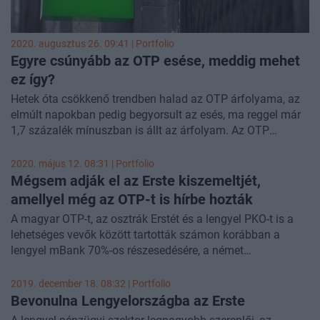
2020. augusztus 26. 09:41 | Portfolio
Egyre csúnyább az OTP esése, meddig mehet
ez így?
Hetek óta csökkenő trendben halad az OTP árfolyama, az
elmúlt napokban pedig begyorsult az esés, ma reggel már
1,7 százalék mínuszban is állt az árfolyam. Az OTP
egyébként nem lóg ki a sorból, a régiós bankok grafikonjai
nagyon hasonlóan festenek a magyar bankéhoz.
2020. május 12. 08:31 | Portfolio
Megnéztük, hol húzódik a következő fontos technikai szint,
Mégsem adják el az Erste kiszemeltjét,
ha folytatódik az esés.
amellyel még az OTP-t is hírbe hozták
A magyar OTP-t, az osztrák Erstét és a lengyel PKO-t is a
lehetséges vevők között tartották számon korábban a
lengyel mBank 70%-os részesedésére, a német
Commerzbank azonban most úgy döntött, a gyenge piaci
feltételek mellett mégsem adja el lengyel leánybankját.
2019. december 18. 08:32 | Portfolio
Bevonulna Lengyelországba az Erste