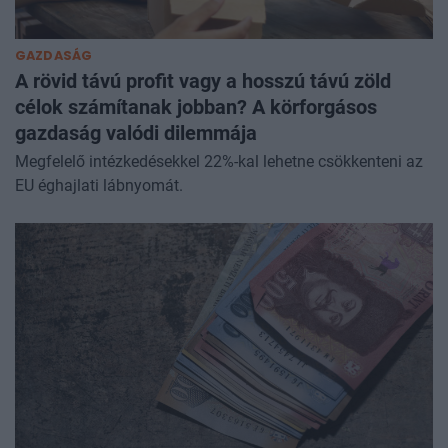
GAZDASÁG
A rövid távú profit vagy a hosszú távú zöld
célok számítanak jobban? A körforgásos
gazdaság valódi dilemmája
Megfelelő intézkedésekkel 22%-kal lehetne csökkenteni az
EU éghajlati lábnyomát.