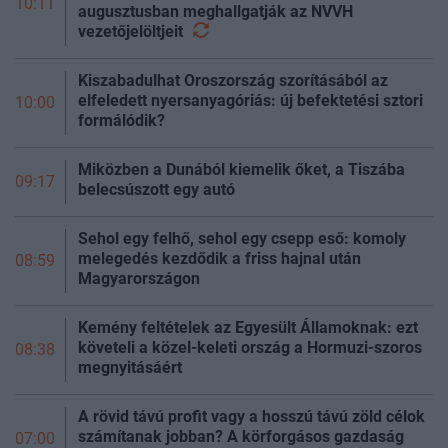
10:11
augusztusban meghallgatják az NVVH
vezetőjelöltjeit
Kiszabadulhat Oroszország szorításából az
elfeledett nyersanyagóriás: új befektetési sztori
10:00
formálódik?
Miközben a Dunából kiemelik őket, a Tiszába
09:17
belecsúszott egy autó
Sehol egy felhő, sehol egy csepp eső: komoly
melegedés kezdődik a friss hajnal után
08:59
Magyarországon
Kemény feltételek az Egyesült Államoknak: ezt
követeli a közel-keleti ország a Hormuzi-szoros
08:38
megnyitásáért
A rövid távú profit vagy a hosszú távú zöld célok
számítanak jobban? A körforgásos gazdaság
07:00