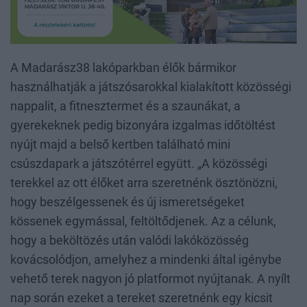
A Madarász38 lakóparkban élők bármikor
használhatják a játszósarokkal kialakított közösségi
nappalit, a fitnesztermet és a szaunákat, a
gyerekeknek pedig bizonyára izgalmas időtöltést
nyújt majd a belső kertben található mini
csúszdapark a játszótérrel együtt. „A közösségi
terekkel az ott élőket arra szeretnénk ösztönözni,
hogy beszélgessenek és új ismeretségeket
kössenek egymással, feltöltődjenek. Az a célunk,
hogy a beköltözés után valódi lakóközösség
kovácsolódjon, amelyhez a mindenki által igénybe
vehető terek nagyon jó platformot nyújtanak. A nyílt
nap során ezeket a tereket szeretnénk egy kicsit