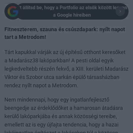
Itt állítsd be, hogy a Portfolio az elsők között legyen
a Google híreiben
Fitneszterem, szauna és csúszdapark: nyílt napot
tart a Metrodom!
Tárt kapukkal várják az új építésű otthont keresőket
a Madarász38 lakóparkban! A pesti oldal egyik
legkedveltebb részén fekvő, a XIII. kerületi Madarász
Viktor és Szobor utca sarkán épülő társasházban
rendez nyílt napot a Metrodom.
Nem mindennapi, hogy egy ingatlanfejlesztő
beengedje az érdeklődőket a hamarosan átadásra
kerülő lakóparkjába és annak közösségi tereibe,
emellett az is egy újfajta tendencia, hogy a hazai