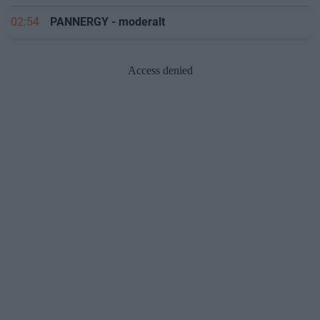
07:00
F.I.R.E. életmód (általánosságban)
02:54
PANNERGY - moderalt