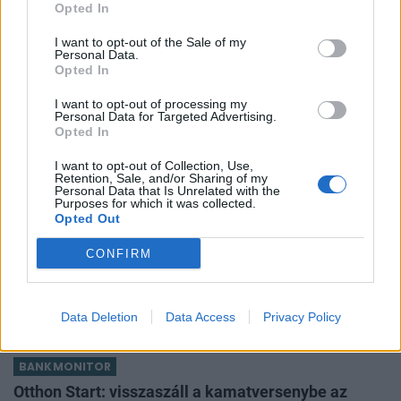
Opted In
I want to opt-out of the Sale of my
Personal Data.
Opted In
I want to opt-out of processing my
Personal Data for Targeted Advertising.
Opted In
I want to opt-out of Collection, Use,
Retention, Sale, and/or Sharing of my
Personal Data that Is Unrelated with the
Purposes for which it was collected.
Opted Out
GAZDASÁG
Szomjazik a föld, de esőre alig van remény
CONFIRM
Visszatér a kánikula, majd újabb száraz hidegfront érkezik
a jövő héten.
Data Deletion
Data Access
Privacy Policy
PORTFOLIO BLOGGER
BANKMONITOR
Otthon Start: visszaszáll a kamatversenybe az