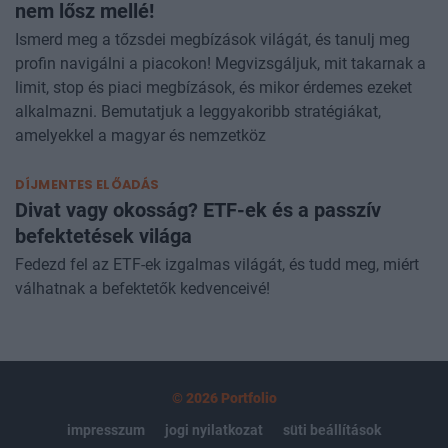
Limit, Stop, vagy Piaci? Megbízások, amikkel
nem lősz mellé!
Ismerd meg a tőzsdei megbízások világát, és tanulj meg
profin navigálni a piacokon! Megvizsgáljuk, mit takarnak a
limit, stop és piaci megbízások, és mikor érdemes ezeket
alkalmazni. Bemutatjuk a leggyakoribb stratégiákat,
amelyekkel a magyar és nemzetköz
DÍJMENTES ELŐADÁS
Divat vagy okosság? ETF-ek és a passzív
befektetések világa
Fedezd fel az ETF-ek izgalmas világát, és tudd meg, miért
válhatnak a befektetők kedvenceivé!
© 2026 Portfolio