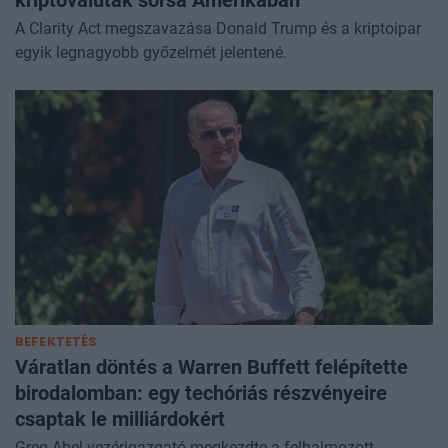
A Clarity Act megszavazása Donald Trump és a kriptoipar
egyik legnagyobb győzelmét jelentené.
BEFEKTETÉS
Váratlan döntés a Warren Buffett felépítette
birodalomban: egy techóriás részvényeire
csaptak le milliárdokért
Greg Abel vezérigazgató megkezdte a felhalmozott