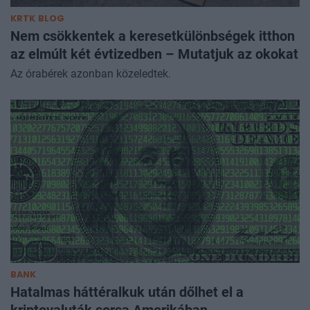
KRTK BLOG
Nem csökkentek a keresetkülönbségek itthon
az elmúlt két évtizedben – Mutatjuk az okokat
Az órabérek azonban közeledtek.
BANK
Hatalmas háttéralkuk után dőlhet el a
kriptovaluták sorsa Amerikában