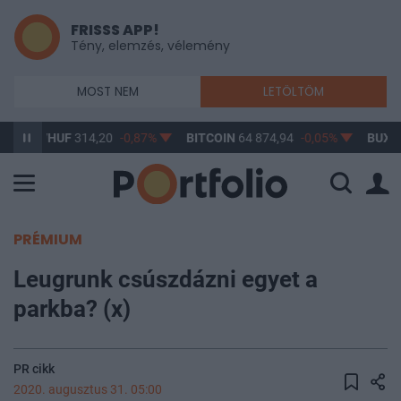
FRISSS APP!
Tény, elemzés, vélemény
MOST NEM
LETÖLTÖM
D/HUF
314,20
-0,87%
BITCOIN
64 874,94
-0,05%
BUX
148 632
PRÉMIUM
Leugrunk csúszdázni egyet a
parkba? (x)
PR cikk
2020. augusztus 31. 05:00