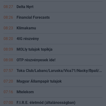
08:29
Eurós részvények vitasarok
08:27
Delta Nyrt
08:26
Financial Forecasts
08:23
Klímakamu
08:20
4IG részvény
08:09
MOLly tulajok topikja
08:08
OTP részvényesek ide!
07:57
Toka Club/Labanc/Laruska/Vica71/Nacky/Bpali/Oldrider/Josefernando/Mcbull/Kawaszabi
07:20
Magyar Állampapír tulajok
07:16
Mtelekom