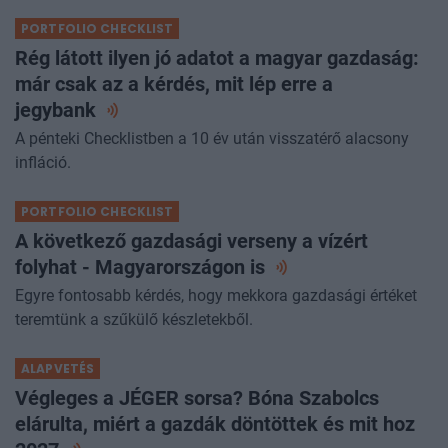
PORTFOLIO CHECKLIST
Rég látott ilyen jó adatot a magyar gazdaság:
már csak az a kérdés, mit lép erre a
jegybank
A pénteki Checklistben a 10 év után visszatérő alacsony
infláció.
PORTFOLIO CHECKLIST
A következő gazdasági verseny a vízért
folyhat - Magyarországon
is
Egyre fontosabb kérdés, hogy mekkora gazdasági értéket
teremtünk a szűkülő készletekből.
ALAPVETÉS
Végleges a JÉGER sorsa? Bóna Szabolcs
elárulta, miért a gazdák döntöttek és mit hoz