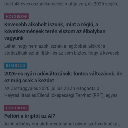
mert 48 éves osztalékemelési múltja van, és 2025 végén
úgy láttam, hogy jó áron meg tudom venni ezt a majdnem
HOLDBLOG
dividend king-et. Azt
Kevesebb alkoholt iszunk, mint a régió, a
következmények terén viszont az élbolyban
vagyunk
Lehet, hogy nem azok isznak a legtöbbet, akikről a
statisztikák ezt állítják - és az sem biztos, hogy a kevesebb
elfogyasztott alkohol kisebb társadalmi kárral... The post
RSM BLOG
Kevesebb alkoholt iszunk
2026-os nyári adóváltozások: fontos változások, de
ez még csak a kezdet
Az Országgyűlés 2026. július 28-án elfogadta a
Helyreállítási és Ellenállóképességi Tervhez (RRF), egyes
kormányprogramokhoz és kormányhatározatokhoz
HOLDBLOG
kapcsolódó adóintézkedésekről, v
Feltöri a kriptót az AI?
Az AI néhány óra alatt megtalálhat olyan szoftverhibákat,