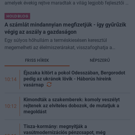
amelyek évekig rejtve maradtak a világ legjobb fejlesztői és
biztonsági szakemberei előtt. A kriptovilágban ennek
HOLDBLOG
különösen nagy...
A számlát mindannyian megfizetjük - így gyűrűzik
végig az aszály a gazdaságon
Egy súlyos hőhullám a terméskiesésen keresztül
megemelheti az élelmiszerárakat, visszafoghatja a
gazdasági növekedést, ronthatja a termelékenységet, sőt
FRISS HÍREK
NÉPSZERŰ
még az állam finanszírozását is m
Éjszaka kitört a pokol Odesszában, Bergorodot
pedig az ukránok lövik - Háborús híreink
10:14
vasárnap
Kimondták a szakemberek: komoly veszélyt
rejtenek az elviteles dobozok, de mutatjuk a
10:12
megoldást
Tisza-kormány: megnyitják a
vasútmodernizációs pénzcsapot, még