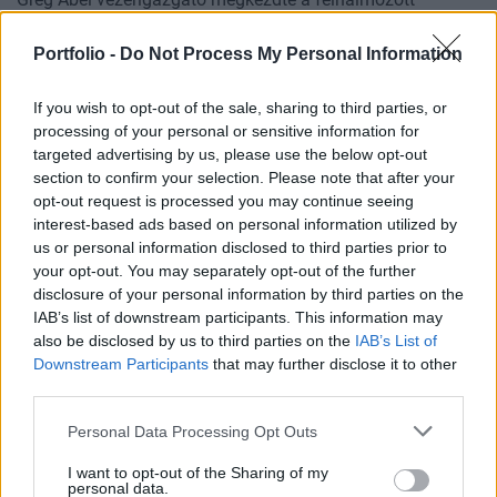
készpénzállomány befektetését.
Portfolio -
Do Not Process My Personal Information
If you wish to opt-out of the sale, sharing to third parties, or
processing of your personal or sensitive information for
targeted advertising by us, please use the below opt-out
section to confirm your selection. Please note that after your
opt-out request is processed you may continue seeing
interest-based ads based on personal information utilized by
us or personal information disclosed to third parties prior to
your opt-out. You may separately opt-out of the further
disclosure of your personal information by third parties on the
IAB’s list of downstream participants. This information may
also be disclosed by us to third parties on the
IAB’s List of
GLOBÁL
Downstream Participants
that may further disclose it to other
Feketelistára tettek egy céget, amely fontos
third parties.
nyersanyagot szállított az Egyesült
Államoknak
Personal Data Processing Opt Outs
Kegyvesztett lett a Venezuelában aktív olajmágnás.
I want to opt-out of the Sharing of my
personal data.