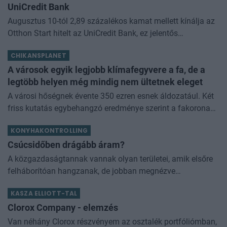
UniCredit Bank
Augusztus 10-tól 2,89 százalékos kamat mellett kínálja az
Otthon Start hitelt az UniCredit Bank, ez jelentős
megtakarítást jelenthet a standard évi 3 százalékos
CHIKANSPLANET
kamathoz képest. De arról sem s
A városok egyik legjobb klímafegyvere a fa, de a
legtöbb helyen még mindig nem ültetnek eleget
A városi hőségnek évente 350 ezren esnek áldozatául. Két
friss kutatás egybehangzó eredménye szerint a fakorona
akár a városi hőszigethatás felét is semlegesítheti
KONYHAKONTROLLING
Csúcsidőben drágább áram?
A közgazdaságtannak vannak olyan területei, amik elsőre
felháborítóan hangzanak, de jobban megnézve
összességében jobb kimenethez vezetnek. Az igaz, hogy
KASZA ELLIOTT-TAL
némi kellemetlenséggel is járnak. Az
Clorox Company - elemzés
Van néhány Clorox részvényem az osztalék portfóliómban,