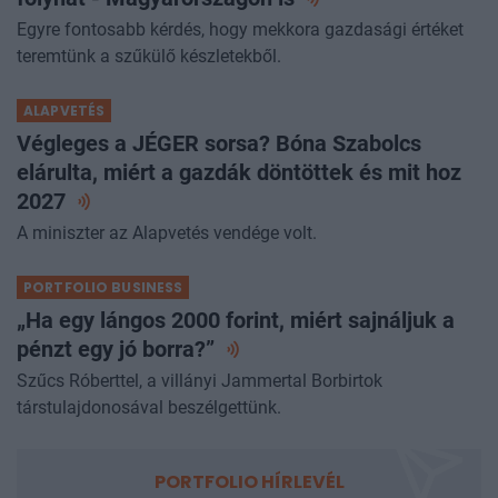
Egyre fontosabb kérdés, hogy mekkora gazdasági értéket
teremtünk a szűkülő készletekből.
ALAPVETÉS
Végleges a JÉGER sorsa? Bóna Szabolcs
elárulta, miért a gazdák döntöttek és mit hoz
2027
A miniszter az Alapvetés vendége volt.
PORTFOLIO BUSINESS
„Ha egy lángos 2000 forint, miért sajnáljuk a
pénzt egy jó
borra?”
Szűcs Róberttel, a villányi Jammertal Borbirtok
társtulajdonosával beszélgettünk.
PORTFOLIO HÍRLEVÉL