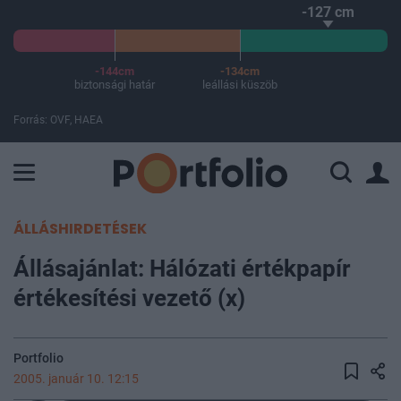
-127 cm
-144cm
-134cm
biztonsági határ
leállási küszöb
Forrás: OVF, HAEA
A Paksi Atomerőmű összteljesítménye 225 MW. A Duna vízállá
ÁLLÁSHIRDETÉSEK
Állásajánlat: Hálózati értékpapír
értékesítési vezető (x)
Portfolio
2005. január 10. 12:15