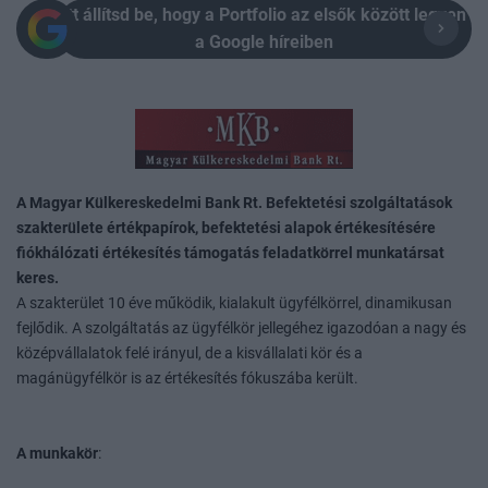
Itt állítsd be, hogy a Portfolio az elsők között legyen
a Google híreiben
A Magyar Külkereskedelmi Bank Rt. Befektetési szolgáltatások
szakterülete értékpapírok, befektetési alapok értékesítésére
fiókhálózati értékesítés támogatás feladatkörrel munkatársat
keres.
A szakterület 10 éve működik, kialakult ügyfélkörrel, dinamikusan
fejlődik. A szolgáltatás az ügyfélkör jellegéhez igazodóan a nagy és
középvállalatok felé irányul, de a kisvállalati kör és a
magánügyfélkör is az értékesítés fókuszába került.
A munkakör
: