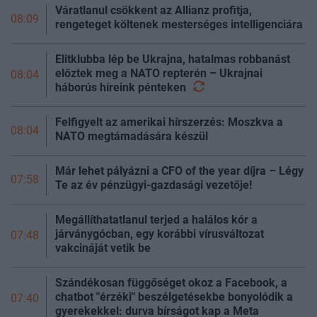
Váratlanul csökkent az Allianz profitja,
08:09
rengeteget költenek mesterséges intelligenciára
Elitklubba lép be Ukrajna, hatalmas robbanást
előztek meg a NATO repterén – Ukrajnai
08:04
háborús híreink
pénteken
Felfigyelt az amerikai hírszerzés: Moszkva a
08:04
NATO megtámadására készül
Már lehet pályázni a CFO of the year díjra – Légy
07:58
Te az év pénzügyi-gazdasági vezetője!
Megállíthatatlanul terjed a halálos kór a
járványgócban, egy korábbi vírusváltozat
07:48
vakcináját vetik be
Szándékosan függőséget okoz a Facebook, a
chatbot "érzéki" beszélgetésekbe bonyolódik a
07:40
gyerekekkel: durva bírságot kap a Meta