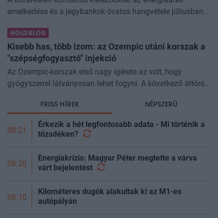
emelkedése és a jegybankok óvatos hangvétele júliusban
átírta a piaci képet. A hazai kötvények súlyát növeltük,
HOLDBLOG
miközben a jelentő
Kisebb has, több izom: az Ozempic utáni korszak a
"szépségfogyasztó" injekció
Az Ozempic-korszak első nagy ígérete az volt, hogy
gyógyszerrel látványosan lehet fogyni. A következő áttörés
az lehet, hogy azt is szabályozhatjuk, miből fogyunk.
FRISS HÍREK
NÉPSZERŰ
Kísérleti géncsendesítő
Érkezik a hét legfontosabb adata - Mi történik a
08:21
tőzsdéken?
Energiakrízis: Magyar Péter megtette a várva
08:20
várt
bejelentést
Kilométeres dugók alakultak ki az M1-es
08:10
autópályán