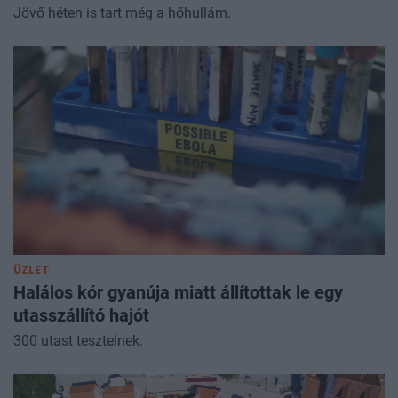
Jövő héten is tart még a hőhullám.
ÜZLET
Halálos kór gyanúja miatt állítottak le egy
utasszállító hajót
300 utast tesztelnek.