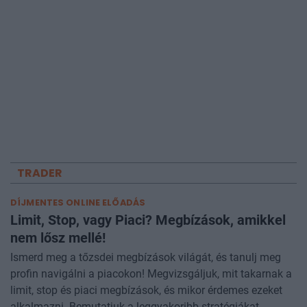
TRADER
DÍJMENTES ONLINE ELŐADÁS
Limit, Stop, vagy Piaci? Megbízások, amikkel
nem lősz mellé!
Ismerd meg a tőzsdei megbízások világát, és tanulj meg
profin navigálni a piacokon! Megvizsgáljuk, mit takarnak a
limit, stop és piaci megbízások, és mikor érdemes ezeket
alkalmazni. Bemutatjuk a leggyakoribb stratégiákat,