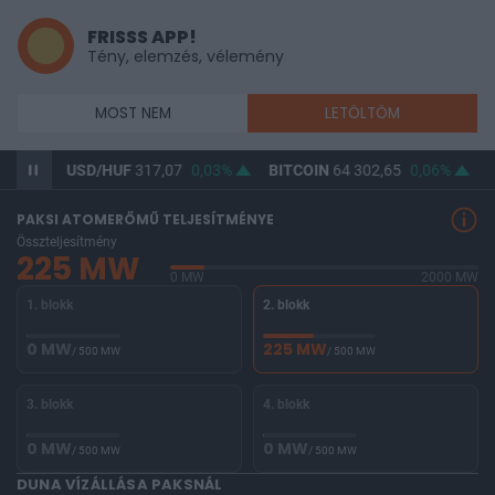
FRISSS APP!
Tény, elemzés, vélemény
MOST NEM
LETÖLTÖM
USD/HUF
317,07
0,03%
BITCOIN
64 302,65
0,06%
BUX
0
PAKSI ATOMERŐMŰ TELJESÍTMÉNYE
Összteljesítmény
225 MW
0 MW
2000 MW
1. blokk
2. blokk
0 MW
225 MW
/ 500 MW
/ 500 MW
3. blokk
4. blokk
0 MW
0 MW
/ 500 MW
/ 500 MW
DUNA VÍZÁLLÁSA PAKSNÁL