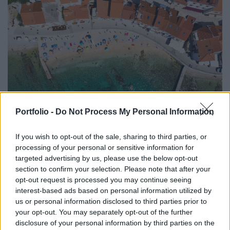
Portfolio -
Do Not Process My Personal Information
ÜZLET
Nagyon meleg a Földközi-tenger, és ebből még
If you wish to opt-out of the sale, sharing to third parties, or
óriási baj lehet ősszel
processing of your personal or sensitive information for
33 fokos vízben fürdenek Mallorcánál.
targeted advertising by us, please use the below opt-out
section to confirm your selection. Please note that after your
PORTFOLIO BLOGGER
opt-out request is processed you may continue seeing
interest-based ads based on personal information utilized by
RSM BLOG
us or personal information disclosed to third parties prior to
2026-os nyári adóváltozások: fontos változások, de
your opt-out. You may separately opt-out of the further
ez még csak a kezdet
disclosure of your personal information by third parties on the