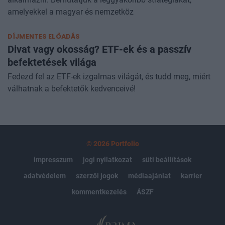
amelyekkel a magyar és nemzetköz
DÍJMENTES ELŐADÁS
Divat vagy okosság? ETF-ek és a passzív
befektetések világa
Fedezd fel az ETF-ek izgalmas világát, és tudd meg, miért
válhatnak a befektetők kedvenceivé!
© 2026 Portfolio
impresszum
jogi nyilatkozat
süti beállítások
adatvédelem
szerzői jogok
médiaajánlat
karrier
kommentkezelés
ÁSZF