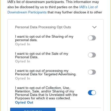
Az Országgyűlés 2026. július 28-án elfogadta a
IAB’s list of downstream participants. This information may
also be disclosed by us to third parties on the
IAB’s List of
Helyreállítási és Ellenállóképességi Tervhez (RRF), egyes
Downstream Participants
that may further disclose it to other
kormányprogramokhoz és kormányhatározatokhoz
third parties.
BANKMONITOR
kapcsolódó adóintézkedésekről, v
Hiányzik az önerő a lakásvásárláshoz? Így hozta be
Personal Data Processing Opt Outs
egy győri pár hat hónap alatt a lemaradást
I want to opt-out of the Sharing of my
Sokan nem a lakáshitel törlesztőjénél akadnak el, hanem
personal data.
Opted In
jóval előbb: az önerőnél. Hiába lenne vállalható a havi
törlesztő, ha a vételár 10 vagy 20 százalékát előre össze
I want to opt-out of the Sale of my
KASZA ELLIOTT-TAL
kell rakni. Z
Personal Data.
Opted In
Clorox Company - elemzés
Van néhány Clorox részvényem az osztalék portfóliómban,
I want to opt-out of processing my
Personal Data for Targeted Advertising.
mert 48 éves osztalékemelési múltja van, és 2025 végén
Opted In
úgy láttam, hogy jó áron meg tudom venni ezt a majdnem
HOLDBLOG
dividend king-et. Azt
I want to opt-out of Collection, Use,
Retention, Sale, and/or Sharing of my
Kevesebb alkoholt iszunk, mint a régió, a
Personal Data that Is Unrelated with the
Purposes for which it was collected.
következmények terén viszont az élbolyban
Opted Out
vagyunk