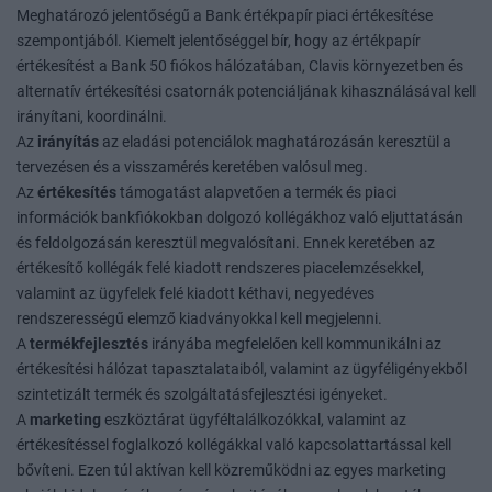
Meghatározó jelentőségű a Bank értékpapír piaci értékesítése
szempontjából. Kiemelt jelentőséggel bír, hogy az értékpapír
értékesítést a Bank 50 fiókos hálózatában, Clavis környezetben és
alternatív értékesítési csatornák potenciáljának kihasználásával kell
irányítani, koordinálni.
Az
irányítás
az eladási potenciálok maghatározásán keresztül a
tervezésen és a visszamérés keretében valósul meg.
Az
értékesítés
támogatást alapvetően a termék és piaci
információk bankfiókokban dolgozó kollégákhoz való eljuttatásán
és feldolgozásán keresztül megvalósítani. Ennek keretében az
értékesítő kollégák felé kiadott rendszeres piacelemzésekkel,
valamint az ügyfelek felé kiadott kéthavi, negyedéves
rendszerességű elemző kiadványokkal kell megjelenni.
A
termékfejlesztés
irányába megfelelően kell kommunikálni az
értékesítési hálózat tapasztalataiból, valamint az ügyféligényekből
szintetizált termék és szolgáltatásfejlesztési igényeket.
A
marketing
eszköztárat ügyféltalálkozókkal, valamint az
értékesítéssel foglalkozó kollégákkal való kapcsolattartással kell
bővíteni. Ezen túl aktívan kell közreműködni az egyes marketing