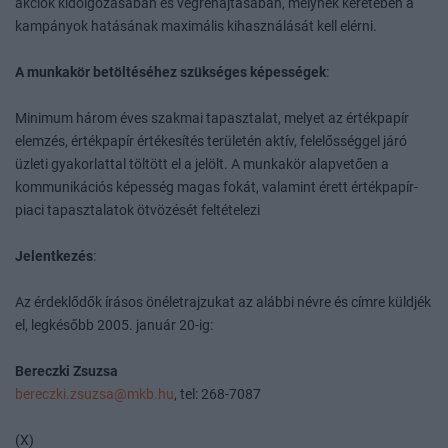
akciók kidolgozásában és végrehajtásában, melynek keretében a
kampányok hatásának maximális kihasználását kell elérni.
A munkakör betöltéséhez szükséges képességek
:
Minimum három éves szakmai tapasztalat, melyet az értékpapír
elemzés, értékpapír értékesítés területén aktív, felelősséggel járó
üzleti gyakorlattal töltött el a jelölt. A munkakör alapvetően a
kommunikációs képesség magas fokát, valamint érett értékpapír-
piaci tapasztalatok ötvözését feltételezi
Jelentkezés
:
Az érdeklődők írásos önéletrajzukat az alábbi névre és címre küldjék
el, legkésőbb 2005. január 20-ig:
Bereczki Zsuzsa
bereczki.zsuzsa@mkb.hu
, tel: 268-7087
(X)