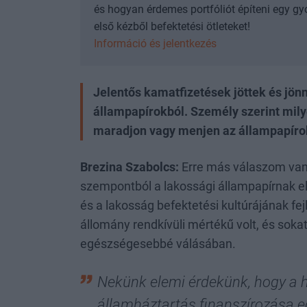
és hogyan érdemes portfóliót építeni egy gy
első kézből befektetési ötleteket!
Információ és jelentkezés
Jelentős kamatfizetések jöttek és jön
állampapírokból. Személy szerint mily
maradjon vagy menjen az állampapírokb
Brezina Szabolcs:
Erre más válaszom van 
szempontból a lakossági állampapírnak el
és a lakosság befektetési kultúrájának f
állomány rendkívüli mértékű volt, és soka
egészségesebbé válásában.
Nekünk elemi érdekünk, hogy a h
államháztartás finanszírozása 