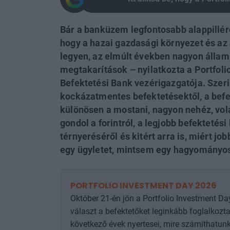
Bár a banküzem legfontosabb alappillér
hogy a hazai gazdasági környezet és az
legyen, az elmúlt években nagyon állampa
megtakarítások – nyilatkozta a Portfoli
Befektetési Bank vezérigazgatója. Szer
kockázatmentes befektetésektől, a befe
különösen a mostani, nagyon nehéz, vola
gondol a forintról, a legjobb befektetés
térnyeréséről és kitért arra is, miért jo
egy ügyletet, mintsem egy hagyományos
PORTFOLIO INVESTMENT DAY 2026
Október 21-én jön a Portfolio Investment Da
választ a befektetőket leginkább foglalkoztat
következő évek nyertesei, mire számíthatunk