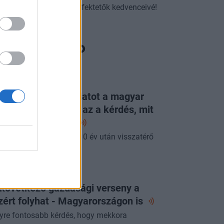
g, miért válhatnak a befektetők kedvenceivé!
ORTFOLIO CHECKLIST
g látott ilyen jó adatot a magyar
zdaság: már csak az a kérdés, mit
p erre a
jegybank
pénteki Checklistben a 10 év után visszatérő
acsony infláció.
ORTFOLIO CHECKLIST
 következő gazdasági verseny a
zért folyhat - Magyarországon
is
yre fontosabb kérdés, hogy mekkora