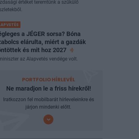
zdasági értéket teremtünk a szűkülő
szletekből.
LAPVETÉS
égleges a JÉGER sorsa? Bóna
abolcs elárulta, miért a gazdák
ntöttek és mit hoz
2027
miniszter az Alapvetés vendége volt.
PORTFOLIO HÍRLEVÉL
Ne maradjon le a friss hírekről!
Iratkozzon fel mobilbarát hírleveleinkre és
járjon mindenki előtt.