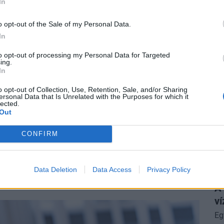
In
me
ampapír-befektetők: tévúton járnak, vagy tudnak
o opt-out of the Sale of my Personal Data.
In
to opt-out of processing my Personal Data for Targeted
ing.
In
si termékeket tudna javasolni az állampapírokon
P
o opt-out of Collection, Use, Retention, Sale, and/or Sharing
Ré
ersonal Data that Is Unrelated with the Purposes for which it
lected.
ga
llépni, de érdemes megfontolni az elmozdulást a
Out
lé
ben pénzpiaci vagy rövid kötvényalapú befektetési
CONFIRM
A 
zakban inkább érdemes vegyes alapot vagy abszolút
al
tők nap mint nap figyelik a piacot és gyorsan
kábban tud a portfóliójára nézni és változtatásokat
Data Deletion
Data Access
Privacy Policy
P
zni.
A
ví
Eg