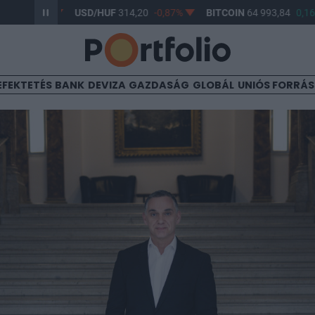
0,61%
USD/HUF
314,20
-0,87%
BITCOIN
64 993,84
0,16%
EFEKTETÉS
BANK
DEVIZA
GAZDASÁG
GLOBÁL
UNIÓS FORRÁ