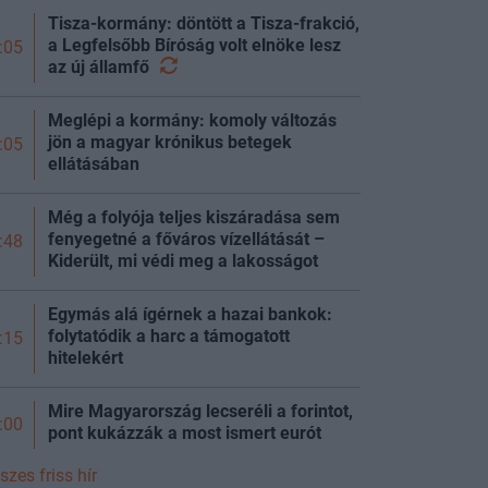
Tisza-kormány: döntött a Tisza-frakció,
a Legfelsőbb Bíróság volt elnöke lesz
:05
az új
államfő
Meglépi a kormány: komoly változás
jön a magyar krónikus betegek
:05
ellátásában
Még a folyója teljes kiszáradása sem
fenyegetné a főváros vízellátását –
:48
Kiderült, mi védi meg a lakosságot
Egymás alá ígérnek a hazai bankok:
folytatódik a harc a támogatott
:15
hitelekért
Mire Magyarország lecseréli a forintot,
:00
pont kukázzák a most ismert eurót
szes friss hír