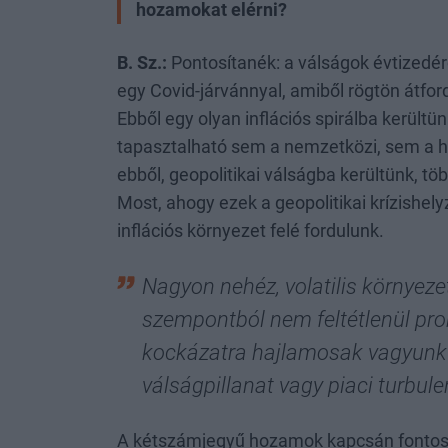
hozamokat elérni?
B. Sz.:
Pontosítanék: a válságok évtizedérő
egy Covid-járvánnyal, amiből rögtön átford
Ebből egy olyan inflációs spirálba kerültü
tapasztalható sem a nemzetközi, sem a h
ebből, geopolitikai válságba kerültünk, tö
Most, ahogy ezek a geopolitikai krízishel
inflációs környezet felé fordulunk.
Nagyon nehéz, volatilis környez
szempontból nem feltétlenül pro
kockázatra hajlamosak vagyunk 
válságpillanat vagy piaci turbule
A kétszámjegyű hozamok kapcsán fontos 