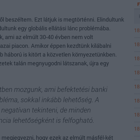
l beszéltem. Ezt látjuk is megtörténni. Elindultunk
ultunk egy globális ellátási lánc problémába.
18
nk, ami az elmúlt 30-40 évben nem volt
18
azai piacon. Amikor éppen kezdtünk kilábalni
bb háború is kitört a közvetlen környezetünkben.
18
yzetek talán megnyugodni látszanak, újra egy
18
18
etben mozgunk, ami befektetési banki
bléma, sokkal inkább lehetőség. A
18
negatívan tekinteni, de minden
18
ncia lehetőségként is felfogható.
18
megjegyezni, hogy ezek az elmúlt másfél-két