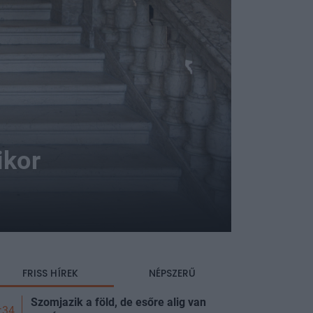
ikor
FRISS HÍREK
NÉPSZERŰ
Szomjazik a föld, de esőre alig van
:34