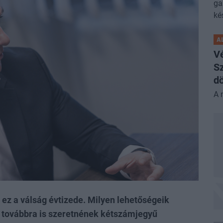
ga
ké
A
V
Sz
dö
A 
ez a válság évtizede. Milyen lehetőségeik
 továbbra is szeretnének kétszámjegyű