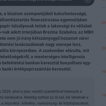
e, a bizalom szempontjából kulcsfontosságú,
 államháztartás finanszírozása egyensúlyban
20
pír-túlsúlyosak lettek a lakossági és vállalati
o-nak adott interjúban Brezina Szabolcs, az MBH
inte nem jó irány kétszámjegyű hozamot várni
ktetési tanácsadásnak nagy szerepe lesz,
20
tilis környezetben. A szakember elárulta, mit
i lehetőségekről, a mesterséges intelligencia
bb befektetési bankon keresztül bonyolítani egy-
 banki értékpapírszámlán keresztül.
19
y 2026, ahol a piac vezető szakértőivel keressük a
19
ó kérdésekre. Meddig tarthat az AI-rali, kik lehetnek a
 a részvény-, kötvény-, nyersanyag- és kriptopiacokon,