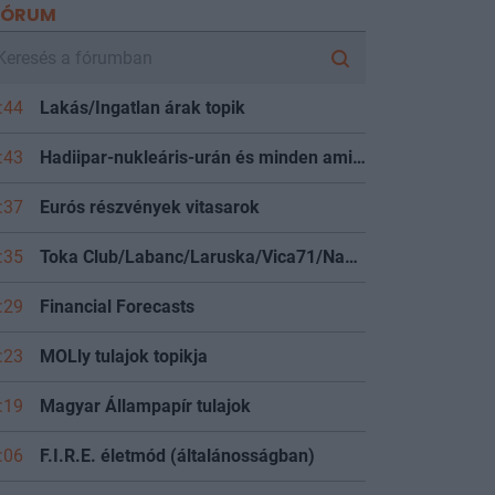
FÓRUM
:44
Lakás/Ingatlan árak topik
:43
Hadiipar-nukleáris-urán és minden ami hozzá kapcsolódik
:37
Eurós részvények vitasarok
:35
Toka Club/Labanc/Laruska/Vica71/Nacky/Bpali/Oldrider/Josefernando/Mcbull/Kawaszabi
:29
Financial Forecasts
:23
MOLly tulajok topikja
:19
Magyar Állampapír tulajok
:06
F.I.R.E. életmód (általánosságban)