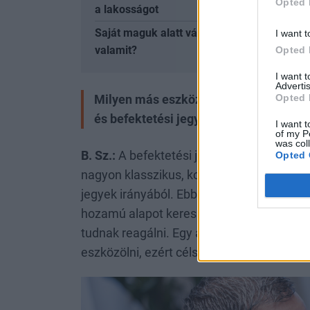
Opted 
a lakosságot
Saját maguk alatt vágják a fát ezek az áll
I want t
valamit?
Opted 
I want 
Advertis
Opted 
Milyen más eszközöket vagy befekteté
és befektetési jegyeken túl?
I want t
of my P
was col
B. Sz.:
A befektetési jegyeken nem kell tú
Opted 
nagyon klasszikus, konzervatív, többségé
jegyek irányából. Ebben a volatilis idős
hozamú alapot keresni, ahol profi befekte
tudnak reagálni. Egy átlagos befektető rit
eszközölni, ezért célszerű ezt a profikra bí