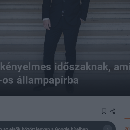
 kényelmes időszaknak, am
-os állampapírba
20
olio az elsők között legyen a Google híreiben