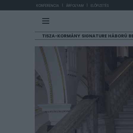
|
|
EUR/HUF
363,17
-
KONFERENCIA
ÁRFOLYAM
ELŐFIZETÉS
TISZA-KORMÁNY
SIGNATURE
HÁBORÚ
B