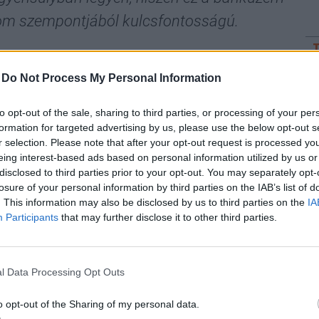
alom szempontjából kulcsfontosságú.
bb a kép. Mindig azt mondjuk, hogy minél
-
Do Not Process My Personal Information
DÍ
szségesebb. Az elmúlt években nagyon állampapír-
Li
 megtakarítások is. Bár ennek volt pozitív hatása a
am
to opt-out of the sale, sharing to third parties, or processing of your per
k a nemzetközi pénz- és tőkepiac fejlődése. Míg
formation for targeted advertising by us, please use the below opt-out s
Is
ynapos lejáratú opciókkal kereskedik, nálunk
r selection. Please note that after your opt-out request is processed y
ta
eing interest-based ads based on personal information utilized by us or
, és ha nagy kockázatot akarunk vállalni, esetleg
Me
disclosed to third parties prior to your opt-out. You may separately opt-
fólióba. Ezen már túl lehetne lépni. Érdemes lehet
me
losure of your personal information by third parties on the IAB’s list of
ra is diverzifikálni kell.
. This information may also be disclosed by us to third parties on the
IA
al
Participants
that may further disclose it to other third parties.
st
DÍ
bb kontinens összefogásával oltják a pusztító
Di
l Data Processing Opt Outs
pa
o opt-out of the Sharing of my personal data.
getné a főváros vízellátását – Kiderült, mi védi meg
Fe