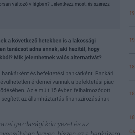
orsan változó világban? Jelentkezz most, és szerezz
19
19
nek a következő hetekben is a lakossági
en tanácsot adna annak, aki hezitál, hogy
ól? Mik jelenthetnek valós alternatívát?
18
bankárként és befektetési bankárként. Bankári
évülhetetlen érdemei vannak a befektetési piac
ejlődésében. Az elmúlt 15 évben felhalmozódott
18
t segített az államháztartás finanszírozásának
18
azai gazdasági környezet és az
Ös
egyensúlyban legyen, hiszen ez a banküzem