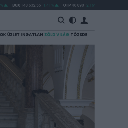
BUX
148 632,55
1,41%
OTP
46 890
2,16%
MOL
4 650
0,22%
SOK
ÜZLET
INGATLAN
ZÖLD VILÁG
TŐZSDE