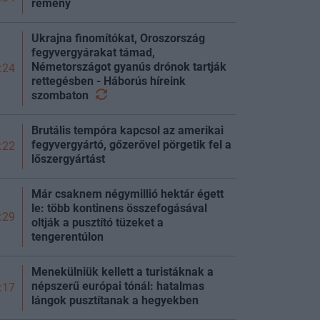
remény
Ukrajna finomítókat, Oroszország
fegyvergyárakat támad,
Németországot gyanús drónok tartják
:24
rettegésben - Háborús híreink
szombaton
Brutális tempóra kapcsol az amerikai
fegyvergyártó, gőzerővel pörgetik fel a
:22
lőszergyártást
Már csaknem négymillió hektár égett
le: több kontinens összefogásával
:29
oltják a pusztító tüzeket a
tengerentúlon
Menekülniük kellett a turistáknak a
népszerű európai tónál: hatalmas
:17
lángok pusztítanak a hegyekben