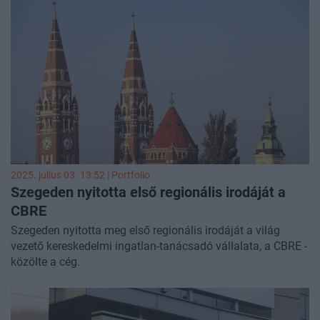
év végére várhatóan meghaladja a 2019-es, a pandémia
előtti rekordévet – állapította az elemzés.
2025. július 03. 13:52 | Portfolio
Szegeden nyitotta első regionális irodáját a
CBRE
Szegeden nyitotta meg első regionális irodáját a világ
vezető kereskedelmi ingatlan-tanácsadó vállalata, a CBRE -
közölte a cég.