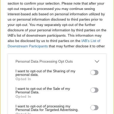
section to confirm your selection. Please note that after your
szektorra kitérve azt is elmondták, hol, milyen
opt-out request is processed you may continue seeing
bevásárlóközpont-felújítások és -átadások várhatók idén.
interest-based ads based on personal information utilized by
us or personal information disclosed to third parties prior to
your opt-out. You may separately opt-out of the further
disclosure of your personal information by third parties on the
2024. november 27. 15:19 | Portfolio
IAB’s list of downstream participants. This information may
Kínai ügyfélreferenssel bővíti csapatát a CBRE
also be disclosed by us to third parties on the
IAB’s List of
Magyarország
Downstream Participants
that may further disclose it to other
third parties.
Olyan szolgáltatást vezet be a CBRE a magyarországi
piacon, amelynek középpontjában a kínai befektetők
Personal Data Processing Opt Outs
ingatlanvásárlásainak ösztönzése és a partnerek helyi
támogatása áll. A referens nemcsak megoldást kínál a
I want to opt-out of the Sharing of my
magyar kereskedelmiingatlan-szektor hiányosságaira,
personal data.
Opted In
hanem hatékonyan kezeli a hazánkban befektetni
szándékozók előtt álló olyan kihívásokat is, mint például az
I want to opt-out of the Sale of my
átláthatóság, vagy éppen a bizalom erősítése.
Personal Data.
Opted In
I want to opt-out of processing my
Personal Data for Targeted Advertising.
Opted In