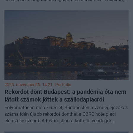
CBRE - írja közleményében a cég. A szakember továbbra is
vezeti a csehországi tőkepiaci üzletágat, emellett pedig a
vállalat szállodai befektetési tanácsadási platformját
irányítja majd Közép- és Kelet-Európában.
2025. november 05. 14:21 | Portfolio
Rekordot dönt Budapest: a pandémia óta nem
látott számok jöttek a szállodapiacról
Folyamatosan nő a kereslet, Budapesten a vendégéjszakák
száma idén újabb rekordot dönthet a CBRE hotelpiaci
elemzése szerint. A fővárosban a külföldi vendégek
dominálnak, mérséklődő átlagárak mellett a forgalom idén