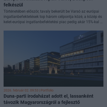
felkészül
Történetében először, tavaly bekerült be Varsó az európai
ingatlanbefektetések top három célpontja közé, a közép és
kelet-európai ingatlanbefektetési piac pedig akár 15%-kal is
bővülhet idén, a CBRE ingatlantanácsadó vállalat
várakozása szerint. A magyar ingatlanpiaci befektetési
volumen 2025-ben 600 millió euróra emelkedett, ami bár az
előző évi érték duplája, de még mindig elmarad a régió
többi országától – derült ki a cég budapesti ingatlanpiaci
konferenciáján.
2026. február 02. 09:53 | Portfolio
Duna-parti irodaházat adott el, lassanként
távozik Magyarországról a fejlesztő