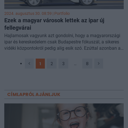
2024. augusztus 30. 08:59 | Portfolio
Ezek a magyar városok lettek az ipar új
fellegvárai
Hajlamosak vagyunk azt gondolni, hogy a magyarországi
ipar és kereskedelem csak Budapestre fókuszál, a sikeres
vidéki központokról pedig alig esik szó. Ezúttal azonban a
CBRE kutatása hat olyan hazai nagyvárost mutat be,
amelyek befektetési szempontból is kimondottan
1
2
3
...
8
érdekesek lehetnek.
CÍMLAPRÓL AJÁNLJUK