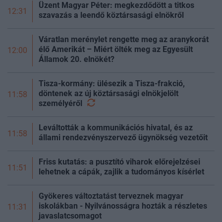
Üzent Magyar Péter: megkezdődött a titkos
12:31
szavazás a leendő köztársasági elnökről
Váratlan merénylet rengette meg az aranykorát
élő Amerikát – Miért ölték meg az Egyesült
12:00
Államok 20. elnökét?
Tisza-kormány: ülésezik a Tisza-frakció,
döntenek az új köztársasági elnökjelölt
11:58
személyéről
Leváltották a kommunikációs hivatal, és az
11:58
állami rendezvényszervező ügynökség vezetőit
Friss kutatás: a pusztító viharok előrejelzései
11:51
lehetnek a cápák, zajlik a tudományos kísérlet
Gyökeres változtatást terveznek magyar
iskolákban - Nyilvánosságra hozták a részletes
11:31
javaslatcsomagot