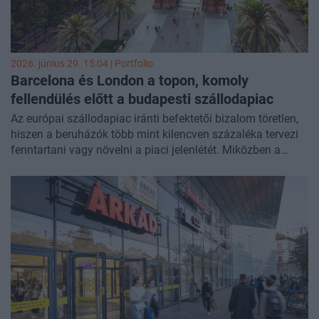
2026. június 29. 15:04 | Portfolio
Barcelona és London a topon, komoly
fellendülés előtt a budapesti szállodapiac
Az európai szállodapiac iránti befektetői bizalom töretlen,
hiszen a beruházók több mint kilencven százaléka tervezi
fenntartani vagy növelni a piaci jelenlétét. Miközben a
nemzetközi rangsort immár Barcelona és London vezeti,
közép- és kelet-Európában Budapest a kedvező árazásnak
és a jelentős fejlesztési potenciálnak köszönhetően egyre
vonzóbb célponttá válik - írja elemzésében a CBRE.