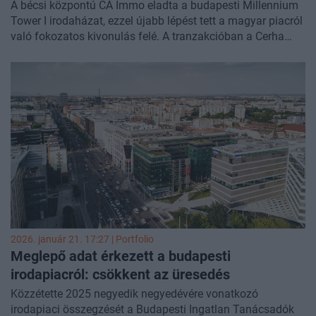
A bécsi központú CA Immo eladta a budapesti Millennium
Tower I irodaházat, ezzel újabb lépést tett a magyar piacról
való fokozatos kivonulás felé. A tranzakcióban a Cerha
Hempel Rechtsanwälte és a CBRE volt a CA Immo
tanácsadója - írta
közleményében
a CA Immo.
2026. január 21. 17:27 | Portfolio
Meglepő adat érkezett a budapesti
irodapiacról: csökkent az üresedés
Közzétette 2025 negyedik negyedévére vonatkozó
irodapiaci összegzését a Budapesti Ingatlan Tanácsadók