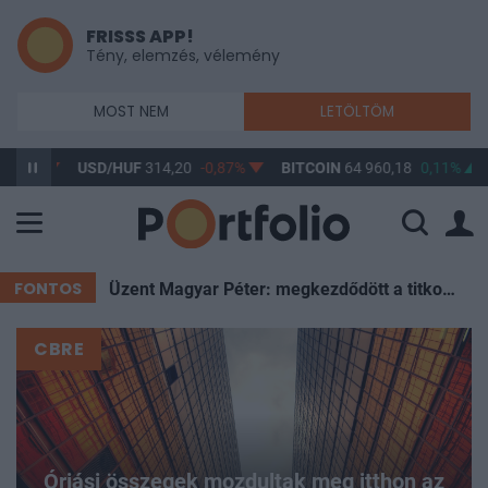
FRISSS APP!
Tény, elemzés, vélemény
MOST NEM
LETÖLTÖM
USD/HUF
314,20
-0,87%
BITCOIN
64 960,18
0,11%
BUX
148
FONTOS
Üzent Magyar Péter: megkezdődött a titkos szavazás a leendő köztársasági elnökről
CBRE
Óriási összegek mozdultak meg itthon az