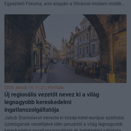
Egyeztető Fóruma, ami alapján a fővárosi modern irodák
piacán újra a második negyedéves szintre csökkent az
üresedési ráta. A negyedév legnagyobb átadása a Dürer I-II
volt. A legmagasabb bérlői aktivitást ismét a budapesti
irodapiac Canary Wharf-ján, a Váci úti irodafolyosón
mérték.
2026. január 19. 11:21 | Portfolio
Új regionális vezetőt nevez ki a világ
legnagyobb kereskedelmi
ingatlanszolgáltatója
Jakub Stanislavot nevezte ki közép-kelet-európai szállodai
üzletágának vezetőjévé idén januártól a világ legnagyobb
kereskedelmi ingatlanszolgáltató és befektetési vállalata, a