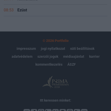
08:53
Ezüst
© 2026 Portfolio
impresszum
jogi nyilatkozat
süti beállítások
adatvédelem
szerzői jogok
médiaajánlat
karrier
kommentkezelés
ÁSZF
Itt keressen minket: