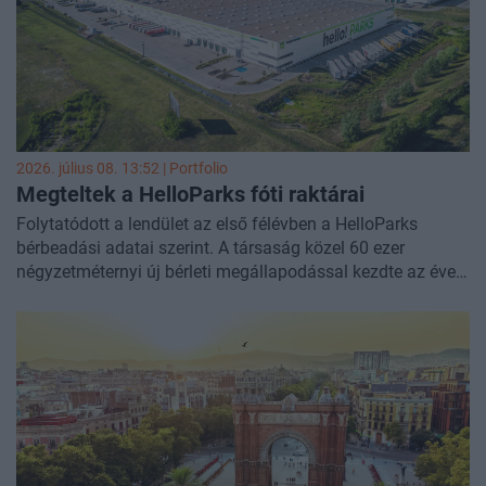
2026. július 08. 13:52 | Portfolio
Megteltek a HelloParks fóti raktárai
Folytatódott a lendület az első félévben a HelloParks
bérbeadási adatai szerint. A társaság közel 60 ezer
négyzetméternyi új bérleti megállapodással kezdte az évet
a Budapest környéki megaparkjaiban. Nemes Rudolf, a
Futureal csoport HelloParks logisztikai és ipari
ingatlanfejlesztési platform vezetőjeként előadónk lesz a
Property Investment Forum
konferencián, tarts velünk!