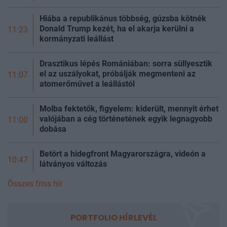
Hiába a republikánus többség, gúzsba kötnék
Donald Trump kezét, ha el akarja kerülni a
11:23
kormányzati leállást
Drasztikus lépés Romániában: sorra süllyesztik
el az uszályokat, próbálják megmenteni az
11:07
atomerőművet a leállástól
Molba fektetők, figyelem: kiderült, mennyit érhet
valójában a cég történetének egyik legnagyobb
11:00
dobása
Betört a hidegfront Magyarországra, videón a
10:47
látványos változás
Összes friss hír
PORTFOLIO HÍRLEVÉL