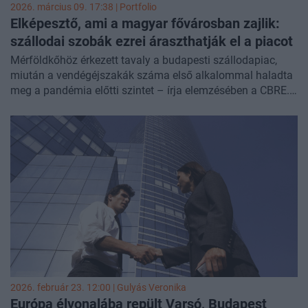
2026. március 09. 17:38 | Portfolio
Elképesztő, ami a magyar fővárosban zajlik:
szállodai szobák ezrei áraszthatják el a piacot
Mérföldkőhöz érkezett tavaly a budapesti szállodapiac,
miután a vendégéjszakák száma első alkalommal haladta
meg a pandémia előtti szintet – írja elemzésében a CBRE.
A keresleti robbanás nyomán jelentős szállodafejlesztési
hullám indult meg a városban, amelyek közül egyre több
szálloda irodaépületek átalakításával valósul meg. A
következő években új nemzetközi márkák jelenhetnek meg
a piacon, és a kínálat bővülése mellett a befektetői
aktivitás is erős maradhat.
2026. február 23. 12:00 |
Gulyás Veronika
Európa élvonalába repült Varsó, Budapest