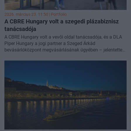
2026. március 23. 11:50 | Portfolio
A CBRE Hungary volt a szegedi plázabiznisz
tanácsadója
A CBRE Hungary volt a vevői oldal tanácsadója, és a DLA
Piper Hungary a jogi partner a Szeged Árkád
bevásárlóközpont megvásárlásának ügyében – jelentette
be
LinkedIn-posztjában
a CBRE.