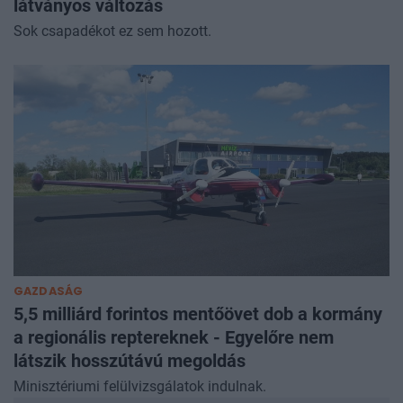
látványos változás
Sok csapadékot ez sem hozott.
GAZDASÁG
5,5 milliárd forintos mentőövet dob a kormány
a regionális reptereknek - Egyelőre nem
látszik hosszútávú megoldás
Minisztériumi felülvizsgálatok indulnak.