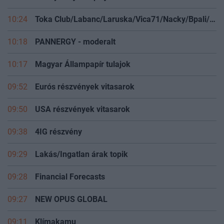
10:24
Toka Club/Labanc/Laruska/Vica71/Nacky/Bpali/Oldrider/Josefernando/Mcbull/Kawaszabi
10:18
PANNERGY - moderalt
10:17
Magyar Állampapír tulajok
09:52
Eurós részvények vitasarok
09:50
USA részvények vitasarok
09:38
4IG részvény
09:29
Lakás/Ingatlan árak topik
09:28
Financial Forecasts
09:27
NEW OPUS GLOBAL
09:11
Klímakamu