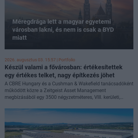
Méregdrága lett a magyar egyetemi
városban lakni, és nem is csak a BYD
miatt
2026. augusztus 03. 15:57 | Portfolio
Készül valami a fővárosban: értékesítettek
egy értékes telket, nagy építkezés jöhet
A CBRE Hungary és a Cushman & Wakefield tanácsadóként
működött közre a Zeitgeist Asset Management
megbízásából egy 3500 négyzetméteres, VIII. kerületi,
Lónyay utca 26. szám alatti budapesti telek
értékesítésében - írta a CBRE Hungary
LinkedIn-posztjában
.
A téma CBRE-s szakértői előadóink lesznek a
Portfolio
Property Forum
konferencián, érdemes velünk tartani!