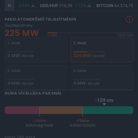
F
364,76
0,84%
USD/HUF
316,59
1,12%
BITCOIN
64 374,70
-
PAKSI ATOMERŐMŰ TELJESÍTMÉNYE
Összteljesítmény
225 MW
0 MW
2000 MW
1. blokk
2. blokk
0 MW
225 MW
/ 500 MW
/ 500 MW
3. blokk
4. blokk
0 MW
0 MW
/ 500 MW
/ 500 MW
DUNA VÍZÁLLÁSA PAKSNÁL
-129 cm
-144cm
-134cm
biztonsági határ
leállási küszöb
Forrás: OVF, HAEA