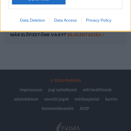
Előfizetés
Data Deletion
Data Access
Privacy Policy
MÁR ELŐFIZETŐNK VAGY?
BEJELENTKEZÉS
© 2026 Portfolio
impresszum
jogi nyilatkozat
süti beállítások
adatvédelem
szerzői jogok
médiaajánlat
karrier
kommentkezelés
ÁSZF