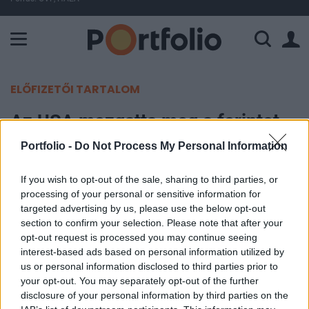
A Paksi Atomerőmű összteljesítménye 225 MW. A Duna vízállá
ELŐFIZETŐI TARTALOM
Az USA mozgatta meg a forintot,
újra lélektani határ alatt az euró
Portfolio -
Do Not Process My Personal Information
Portfolio
If you wish to opt-out of the sale, sharing to third parties, or
processing of your personal or sensitive information for
2025. augusztus 01. 20:52
targeted advertising by us, please use the below opt-out
section to confirm your selection. Please note that after your
Péntek reggel is a 400-as lélektani határt
opt-out request is processed you may continue seeing
kerülgeti a forint az euróval szemben, vagyis nagy
interest-based ads based on personal information utilized by
változás továbbra sem történt. A délelőtt folyamán
us or personal information disclosed to third parties prior to
your opt-out. You may separately opt-out of the further
sincs nagy mozgás a devizapiacokon, úgy tűnik,
disclosure of your personal information by third parties on the
hogy a Donald Trump által bejelentett