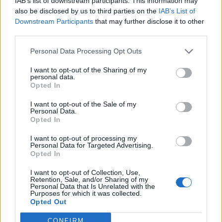
IAB’s list of downstream participants. This information may
vámintézkedések nem borzolták fel nagyon a
also be disclosed by us to third parties on the
IAB’s List of
befektetők idegeit.
Downstream Participants
that may further disclose it to other
third parties.
2025. augusztus 01. 20:52 Megosztás Betonstabil a forint
Personal Data Processing Opt Outs
estére Stagnál a forint a péntek esti órákban, jelenleg a
bankközi piacon az euró-forint árfolyam 398-as szinten állt,
I want to opt-out of the Sharing of my
personal data.
míg a dollárral szemben 345-ös szinten jegyzik a hazai
Opted In
fizetőeszközt. ...
I want to opt-out of the Sale of my
Personal Data.
Opted In
KEDVES OLVASÓNK!
I want to opt-out of processing my
A keresett cikk a portfolio.hu hírarchívumához
Personal Data for Targeted Advertising.
tartozik, melynek olvasása előfizetéses
Opted In
regisztrációhoz kötött.
I want to opt-out of Collection, Use,
Retention, Sale, and/or Sharing of my
Az előfizetés a következőket tartalmazza:
Personal Data that Is Unrelated with the
Purposes for which it was collected.
Portfolio.hu teljes cikkarchívum
Opted Out
Kötéslisták: BÉT elmúlt 2 év napon belüli
kötéslistái
CONFIRM