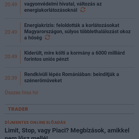
vagyonvédelmi hivatal, változás az
20:49
energiakorlátozásoknál
Energiakrízis: feloldották a korlátozásokat
Magyarországon, súlyos többlethalálozást okoz
20:49
a
hőség
Kiderült, mire költi a kormány a 6000 milliárd
20:49
forintos uniós pénzt
Rendkívüli lépés Romániában: beindítják a
20:39
szénerőműveket
Összes friss hír
TRADER
DÍJMENTES ONLINE ELŐADÁS
Limit, Stop, vagy Piaci? Megbízások, amikkel
nem lősz mellé!