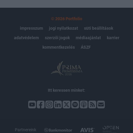
© 2026 Portfolio
impresszum
jogi nyilatkozat
süti beállítások
adatvédelem
szerzői jogok
médiaajánlat
karrier
kommentkezelés
ÁSZF
Itt keressen minket: