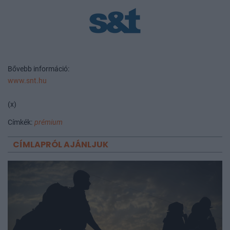
Bővebb információ:
www.snt.hu
(x)
Címkék:
prémium
CÍMLAPRÓL AJÁNLJUK