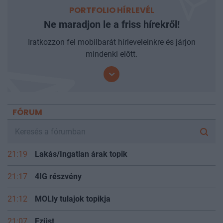
PORTFOLIO HÍRLEVÉL
Ne maradjon le a friss hírekről!
Iratkozzon fel mobilbarát hírleveleinkre és járjon
mindenki előtt.
FÓRUM
21:19
Lakás/Ingatlan árak topik
21:17
4IG részvény
21:12
MOLly tulajok topikja
21:07
Ezüst