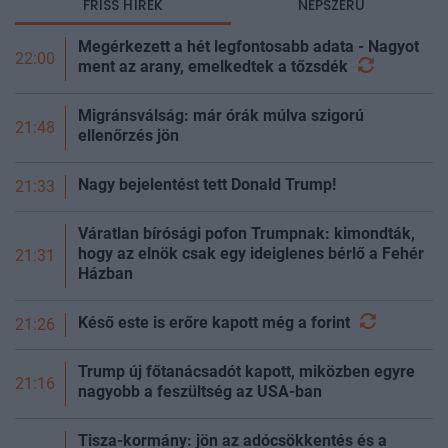
FRISS HÍREK
NÉPSZERŰ
még az állam finanszírozását is m
Megérkezett a hét legfontosabb adata - Nagyot
22:00
ment az arany, emelkedtek a
tőzsdék
Migránsválság: már órák múlva szigorú
21:48
ellenőrzés jön
Nagy bejelentést tett Donald Trump!
21:33
Váratlan bírósági pofon Trumpnak: kimondták,
hogy az elnök csak egy ideiglenes bérlő a Fehér
21:31
Házban
Késő este is erőre kapott még a
forint
21:26
Trump új főtanácsadót kapott, miközben egyre
21:16
nagyobb a feszültség az USA-ban
Tisza-kormány: jön az adócsökkentés és a