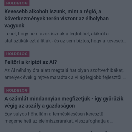
HOLDBLOG
dividend king-et. Azt
Kevesebb alkoholt iszunk, mint a régió, a
következmények terén viszont az élbolyban
vagyunk
Lehet, hogy nem azok isznak a legtöbbet, akikről a
statisztikák ezt állítják - és az sem biztos, hogy a kevesebb
elfogyasztott alkohol kisebb társadalmi kárral... The post
HOLDBLOG
Kevesebb alkoholt iszunk
Feltöri a kriptót az AI?
Az AI néhány óra alatt megtalálhat olyan szoftverhibákat,
amelyek évekig rejtve maradtak a világ legjobb fejlesztői és
biztonsági szakemberei előtt. A kriptovilágban ennek
HOLDBLOG
különösen nagy...
A számlát mindannyian megfizetjük - így gyűrűzik
végig az aszály a gazdaságon
Egy súlyos hőhullám a terméskiesésen keresztül
megemelheti az élelmiszerárakat, visszafoghatja a
gazdasági növekedést, ronthatja a termelékenységet, sőt