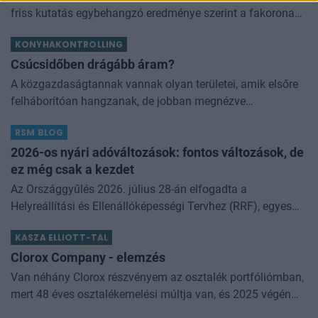
friss kutatás egybehangzó eredménye szerint a fakorona
akár a városi hőszigethatás felét is semlegesítheti
KONYHAKONTROLLING
Csúcsidőben drágább áram?
A közgazdaságtannak vannak olyan területei, amik elsőre
felháborítóan hangzanak, de jobban megnézve
összességében jobb kimenethez vezetnek. Az igaz, hogy
RSM BLOG
némi kellemetlenséggel is járnak. Az
2026-os nyári adóváltozások: fontos változások, de
ez még csak a kezdet
Az Országgyűlés 2026. július 28-án elfogadta a
Helyreállítási és Ellenállóképességi Tervhez (RRF), egyes
kormányprogramokhoz és kormányhatározatokhoz
KASZA ELLIOTT-TAL
kapcsolódó adóintézkedésekről, v
Clorox Company - elemzés
Van néhány Clorox részvényem az osztalék portfóliómban,
mert 48 éves osztalékemelési múltja van, és 2025 végén
úgy láttam, hogy jó áron meg tudom venni ezt a majdnem