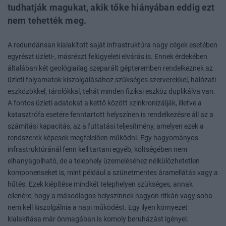
tudhatják magukat, akik tőke hiányában eddig ezt
nem tehették meg.
A redundánsan kialakított saját infrastruktúra nagy cégek esetében
egyrészt üzleti-, másrészt felügyeleti elvárás is. Ennek érdekében
általában két geológiailag szeparált gépteremben rendelkeznek az
üzleti folyamatok kiszolgálásához szükséges szerverekkel, hálózati
eszközökkel, tárolókkal, tehát minden fizikai eszköz duplikálva van.
A fontos üzleti adatokat a kettő között szinkronizálják, illetve a
katasztrófa esetére fenntartott helyszínen is rendelkezésre áll az a
számítási kapacitás, az a futtatási teljesítmény, amelyen ezek a
rendszerek képesek megfelelően működni. Egy hagyományos
infrastruktúránál fenn kell tartani egyéb, költségében nem
elhanyagolható, de a telephely üzemeléséhez nélkülözhetetlen
komponenseket is, mint például a szünetmentes áramellátás vagy a
hűtés. Ezek kiépítése mindkét telephelyen szükséges, annak
ellenére, hogy a másodlagos helyszínnek nagyon ritkán vagy soha
nem kell kiszolgálnia a napi működést. Egy ilyen környezet
kialakítása már önmagában is komoly beruházást igényel.