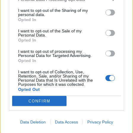
I want to opt-out of the Sharing of my
GAZDASÁG
personal data.
Kiberbűnözők csaptak le a magyarok kedvenc
Opted In
webáruházára: rengeteg vásárló adata
I want to opt-out of the Sale of my
szivároghatott ki
Personal Data.
Opted In
Adatszivárgás történhetett az About You webáruháznál.
PORTFOLIO BLOGGER
I want to opt-out of processing my
Personal Data for Targeted Advertising.
Opted In
BANKMONITOR
Hogyan alakulnak a betéti- és hitelkamatok az
I want to opt-out of Collection, Use,
Retention, Sale, and/or Sharing of my
inflációhoz képest?
Personal Data that Is Unrelated with the
Purposes for which it was collected.
A KSH adatai alapján 1,2 százalék volt az éves infláció
Opted Out
júliusban. Több, mint 10 éve nem volt ilyen alacsony az
CONFIRM
áremelkedés mértéke. Érdemes megnézni, hogy ezen
CHIKANSPLANET
adathoz képest hogyan alakul
A városok egyik legjobb klímafegyvere a fa, de a
Data Deletion
Data Access
Privacy Policy
legtöbb helyen még mindig nem ültetnek eleget
A városi hőségnek évente 350 ezren esnek áldozatául. Két