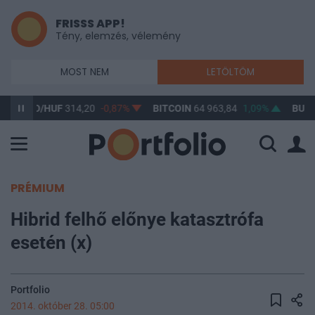
FRISSS APP!
Tény, elemzés, vélemény
MOST NEM
LETÖLTÖM
USD/HUF
314,20
-0,87%
BITCOIN
64 963,84
1,09%
BUX
148 6
PRÉMIUM
Hibrid felhő előnye katasztrófa
esetén (x)
Portfolio
2014. október 28. 05:00