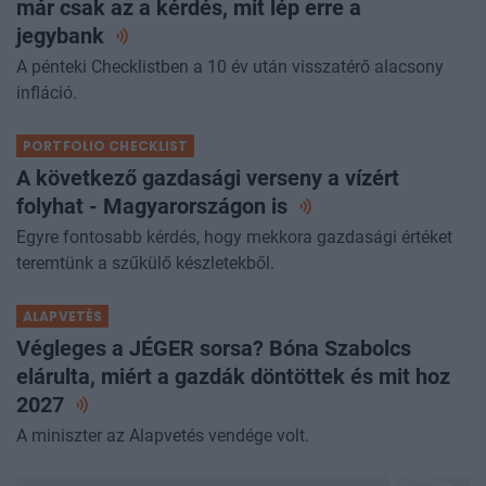
már csak az a kérdés, mit lép erre a
jegybank
A pénteki Checklistben a 10 év után visszatérő alacsony
infláció.
PORTFOLIO CHECKLIST
A következő gazdasági verseny a vízért
folyhat - Magyarországon
is
Egyre fontosabb kérdés, hogy mekkora gazdasági értéket
teremtünk a szűkülő készletekből.
ALAPVETÉS
Végleges a JÉGER sorsa? Bóna Szabolcs
elárulta, miért a gazdák döntöttek és mit hoz
2027
A miniszter az Alapvetés vendége volt.