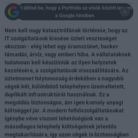
Itt állítsd be, hogy a Portfolio az elsők között legyen
a Google híreiben
Nem kell nagy katasztrófának történnie, hogy az
IT szolgáltatások kiesése üzleti veszteséget
okozzon - elég lehet egy áramszünet, hacker
támadás, árvíz, vagy emberi hiba. A vállalatoknak
tudatosan kell készülniük az ilyen helyzetek
kezelésére, a szolgáltatások visszaállítására. Az
üzletmenet folytonosság érdekében a nagyobb
cégek két, különböző telephelyen üzemeltetett,
duplikált infrastruktúrát használnak. Ez a
megoldás biztonságos, ám igen komoly anyagi
költséggel jár. A modern felhőszolgáltatásokat
igénybe véve viszont lehetőségünk van a
másodlagos telephely költségeinek jelentős
megtakarítására, így azon cégek is biztonságban