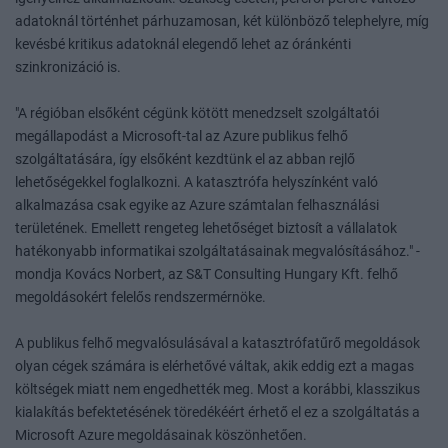
adatoknál történhet párhuzamosan, két különböző telephelyre, míg
kevésbé kritikus adatoknál elegendő lehet az óránkénti
szinkronizáció is.
"A régióban elsőként cégünk kötött menedzselt szolgáltatói
megállapodást a Microsoft-tal az Azure publikus felhő
szolgáltatására, így elsőként kezdtünk el az abban rejlő
lehetőségekkel foglalkozni. A katasztrófa helyszínként való
alkalmazása csak egyike az Azure számtalan felhasználási
területének. Emellett rengeteg lehetőséget biztosít a vállalatok
hatékonyabb informatikai szolgáltatásainak megvalósításához." -
mondja Kovács Norbert, az S&T Consulting Hungary Kft. felhő
megoldásokért felelős rendszermérnöke.
A publikus felhő megvalósulásával a katasztrófatűrő megoldások
olyan cégek számára is elérhetővé váltak, akik eddig ezt a magas
költségek miatt nem engedhették meg. Most a korábbi, klasszikus
kialakítás befektetésének töredékéért érhető el ez a szolgáltatás a
Microsoft Azure megoldásainak köszönhetően.