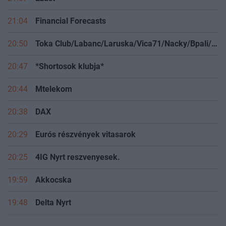
21:04
Financial Forecasts
20:50
Toka Club/Labanc/Laruska/Vica71/Nacky/Bpali/Oldrider/Josefernando/Mcbull/Kawaszabi
20:47
*Shortosok klubja*
20:44
Mtelekom
20:38
DAX
20:29
Eurós részvények vitasarok
20:25
4IG Nyrt reszvenyesek.
19:59
Akkocska
19:48
Delta Nyrt