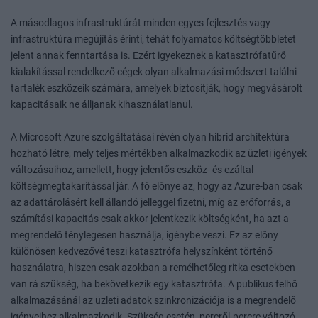
A másodlagos infrastruktúrát minden egyes fejlesztés vagy
infrastruktúra megújítás érinti, tehát folyamatos költségtöbbletet
jelent annak fenntartása is. Ezért igyekeznek a katasztrófatűrő
kialakítással rendelkező cégek olyan alkalmazási módszert találni
tartalék eszközeik számára, amelyek biztosítják, hogy megvásárolt
kapacitásaik ne álljanak kihasználatlanul.
A Microsoft Azure szolgáltatásai révén olyan hibrid architektúra
hozható létre, mely teljes mértékben alkalmazkodik az üzleti igények
változásaihoz, amellett, hogy jelentős eszköz- és ezáltal
költségmegtakarítással jár. A fő előnye az, hogy az Azure-ban csak
az adattárolásért kell állandó jelleggel fizetni, míg az erőforrás, a
számítási kapacitás csak akkor jelentkezik költségként, ha azt a
megrendelő ténylegesen használja, igénybe veszi. Ez az előny
különösen kedvezővé teszi katasztrófa helyszínként történő
használatra, hiszen csak azokban a remélhetőleg ritka esetekben
van rá szükség, ha bekövetkezik egy katasztrófa. A publikus felhő
alkalmazásánál az üzleti adatok szinkronizációja is a megrendelő
igényeihez alkalmazkodik. Szükség esetén, percről-percre változó