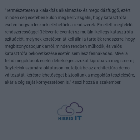
"Természetesen a kialakítás alkalmazás- és megoldásfüggő, ezért
minden cég esetében külön meg kell vizsgálni, hogy katasztrófa
esetén hogyan lesznek elérhetőek a rendszerek. Emellett megfelelő
rendszerességgel (félévente-évente) szimulálni kell egy katasztrófa
szituációt, melynek keretében át kell állni a tartalék rendszerre, hogy
megbizonyosodjunk arról, minden rendben működik, és valós
katasztrófa bekövetkezése esetén sem lesz fennakadás. Mivel a
felhő megoldások esetén lehetséges azokat kipróbálva megismerni,
ügyfeleink számára oktatáson mutatjuk be az architektúra demo
változatát, kérésre lehetőséget biztosítunk a megoldás tesztelésére,
akár a cég saját környezetében is." -teszi hozzá a szakember.