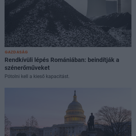
GAZDASÁG
Rendkívüli lépés Romániában: beindítják a
szénerőműveket
Pótolni kell a kieső kapacitást.