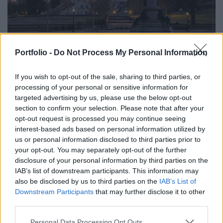
GLOBÁL
Portfolio -
Do Not Process My Personal Information
Brutális amerikai vámok jönnek az orosz gáz
és olaj miatt, Magyarország is aggódhat
If you wish to opt-out of the sale, sharing to third parties, or
A magyar kormány csak a mentesítő körülményekben
processing of your personal or sensitive information for
reménykedhet.
targeted advertising by us, please use the below opt-out
section to confirm your selection. Please note that after your
opt-out request is processed you may continue seeing
interest-based ads based on personal information utilized by
us or personal information disclosed to third parties prior to
your opt-out. You may separately opt-out of the further
disclosure of your personal information by third parties on the
IAB’s list of downstream participants. This information may
also be disclosed by us to third parties on the
IAB’s List of
Downstream Participants
that may further disclose it to other
third parties.
Personal Data Processing Opt Outs