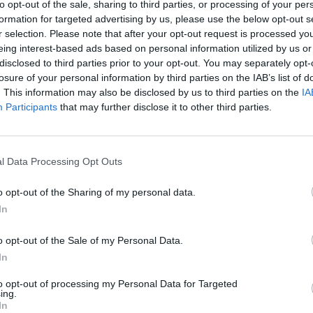
to opt-out of the sale, sharing to third parties, or processing of your per
formation for targeted advertising by us, please use the below opt-out s
AN
r selection. Please note that after your opt-out request is processed y
an bírósági pofon Trumpnak: kimondták,
20
eing interest-based ads based on personal information utilized by us or
z elnök csak egy ideiglenes bérlő a Fehér
disclosed to third parties prior to your opt-out. You may separately opt-
n
Ös
losure of your personal information by third parties on the IAB’s list of
. This information may also be disclosed by us to third parties on the
IA
lva állnak a több száz éves falak.
Participants
that may further disclose it to other third parties.
ÁG
új főtanácsadót kapott, miközben egyre
l Data Processing Opt Outs
b a feszültség az USA-ban
o opt-out of the Sharing of my personal data.
her Phelannak nehéz dolga lesz az elnökkel.
In
o opt-out of the Sale of my Personal Data.
ÁG
In
lt, mire költi a kormány a 6000 milliárd
to opt-out of processing my Personal Data for Targeted
os uniós pénzt
ing.
In
teket Magyar Péter ismertette.