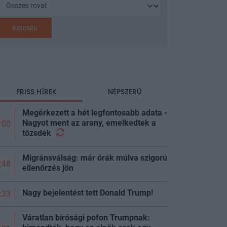
Keresés
FRISS HÍREK
NÉPSZERŰ
Megérkezett a hét legfontosabb adata -
Nagyot ment az arany, emelkedtek a
:00
tőzsdék
Migránsválság: már órák múlva szigorú
:48
ellenőrzés jön
Nagy bejelentést tett Donald Trump!
:33
Váratlan bírósági pofon Trumpnak: