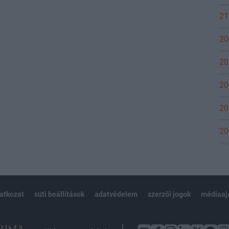
21
20
20
20
20
20
latkozat
süti beállítások
adatvédelem
szerzői jogok
médiaaj