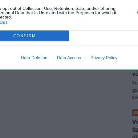
P
Ré
o opt-out of Collection, Use, Retention, Sale, and/or Sharing
ersonal Data that Is Unrelated with the Purposes for which it
ga
lected.
Out
ÁG
lé
vüli lépés Romániában: beindítják a
A 
CONFIRM
rőműveket
al
ell a kieső kapacitást.
P
Data Deletion
Data Access
Privacy Policy
A
ví
Eg
ga
ké
A
V
Sz
dö