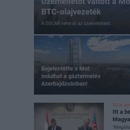
Üzemeltetőt váltott a Mo
BTC-olajvezeték
A SOCAR vette át az üzemeltetést.
Bejelentette a Mol:
indulhat a gáztermelés
Azerbajdzsánban!
2024. jún
Itt a 
Magyar
"Megálla