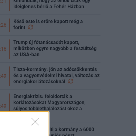
kimondták, hogy az elnök csak egy
:31
ideiglenes bérlő a Fehér Házban
Késő este is erőre kapott még a
:26
forint
Trump új főtanácsadót kapott,
miközben egyre nagyobb a feszültség
:16
az USA-ban
Tisza-kormány: jön az adócsökkentés
és a vagyonvédelmi hivatal, változás az
:49
energiakorlátozásoknál
Energiakrízis: feloldották a
korlátozásokat Magyarországon,
:49
súlyos többlethalálozást okoz a
hőség
Kiderült, mire költi a kormány a 6000
:49
milliárd forintos uniós pénzt