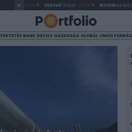
F
363,17
-0,61%
USD/HUF
314,20
-0,87%
BITCOIN
64 903,32
EFEKTETÉS
BANK
DEVIZA
GAZDASÁG
GLOBÁL
UNIÓS FORRÁ