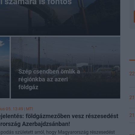
l számára is fontos
Szép csendben ömlik a
22
régiónkba az azeri
földgáz
21
ius 05. 13:49 |
MTI
bejelentés: földgázmezőben vesz részesedést
21
ország Azerbajdzsánban!
podás született arról, hogy Magyarország részesedést