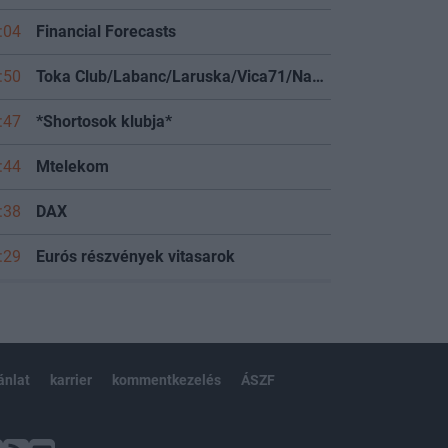
:04
Financial Forecasts
:50
Toka Club/Labanc/Laruska/Vica71/Nacky/Bpali/Oldrider/Josefernando/Mcbull/Kawaszabi
:47
*Shortosok klubja*
:44
Mtelekom
:38
DAX
:29
Eurós részvények vitasarok
ánlat
karrier
kommentkezelés
ÁSZF