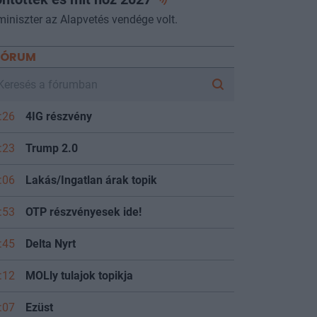
miniszter az Alapvetés vendége volt.
FÓRUM
:26
4IG részvény
:23
Trump 2.0
:06
Lakás/Ingatlan árak topik
:53
OTP részvényesek ide!
:45
Delta Nyrt
:12
MOLly tulajok topikja
:07
Ezüst