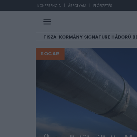
|
|
EUR/HU
KONFERENCIA
ÁRFOLYAM
ELŐFIZETÉS
TISZA-KORMÁNY
SIGNATURE
HÁBORÚ
B
SOCAR