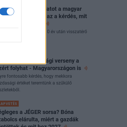
ORTFOLIO CHECKLIST
g látott ilyen jó adatot a magyar
zdaság: már csak az a kérdés, mit
p erre a
jegybank
pénteki Checklistben a 10 év után visszatérő
acsony infláció.
ORTFOLIO CHECKLIST
 következő gazdasági verseny a
zért folyhat - Magyarországon
is
yre fontosabb kérdés, hogy mekkora
zdasági értéket teremtünk a szűkülő
szletekből.
LAPVETÉS
égleges a JÉGER sorsa? Bóna
abolcs elárulta, miért a gazdák
ntöttek és mit hoz
2027