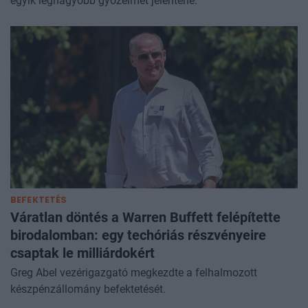
egyik legnagyobb győzelmét jelentené.
BEFEKTETÉS
Váratlan döntés a Warren Buffett felépítette
birodalomban: egy techóriás részvényeire
csaptak le milliárdokért
Greg Abel vezérigazgató megkezdte a felhalmozott
készpénzállomány befektetését.