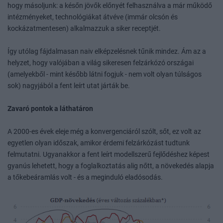
hogy másoljunk: a későn jövők előnyét felhasználva a már működő
intézményeket, technológiákat átvéve (immár olcsón és
kockázatmentesen) alkalmazzuk a siker receptjét.
Így utólag fájdalmasan naiv elképzelésnek tűnik mindez. Ám az a
helyzet, hogy valójában a világ sikeresen felzárkózó országai
(amelyekből - mint később látni fogjuk - nem volt olyan túlságos
sok) nagyjából a fent leírt utat járták be.
Zavaró pontok a láthatáron
A 2000-es évek eleje még a konvergenciáról szólt, sőt, ez volt az
egyetlen olyan időszak, amikor érdemi felzárkózást tudtunk
felmutatni. Ugyanakkor a fent leírt modellszerű fejlődéshez képest
gyanús lehetett, hogy a foglalkoztatás alig nőtt, a növekedés alapja
a tőkebeáramlás volt - és a meginduló eladósodás.