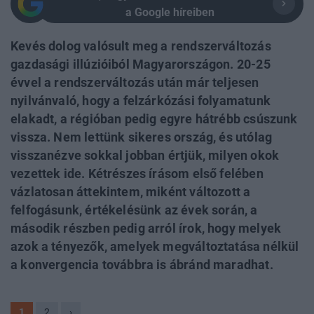
a Google híreiben
Kevés dolog valósult meg a rendszerváltozás
gazdasági illúzióiból Magyarországon. 20-25
évvel a rendszerváltozás után már teljesen
nyilvánvaló, hogy a felzárkózási folyamatunk
elakadt, a régióban pedig egyre hátrébb csúszunk
vissza. Nem lettünk sikeres ország, és utólag
visszanézve sokkal jobban értjük, milyen okok
vezettek ide. Kétrészes írásom első felében
vázlatosan áttekintem, miként változott a
felfogásunk, értékelésünk az évek során, a
második részben pedig arról írok, hogy melyek
azok a tényezők, amelyek megváltoztatása nélkül
a konvergencia továbbra is ábránd maradhat.
1
2
›