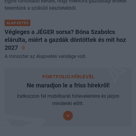
Egyre fontosabb kérdés, hogy mekkora gazdasági értéket
teremtünk a szűkülő készletekből.
ALAPVETÉS
Végleges a JÉGER sorsa? Bóna Szabolcs
elárulta, miért a gazdák döntöttek és mit hoz
2027
A miniszter az Alapvetés vendége volt.
PORTFOLIO HÍRLEVÉL
Ne maradjon le a friss hírekről!
Iratkozzon fel mobilbarát hírleveleinkre és járjon
mindenki előtt.