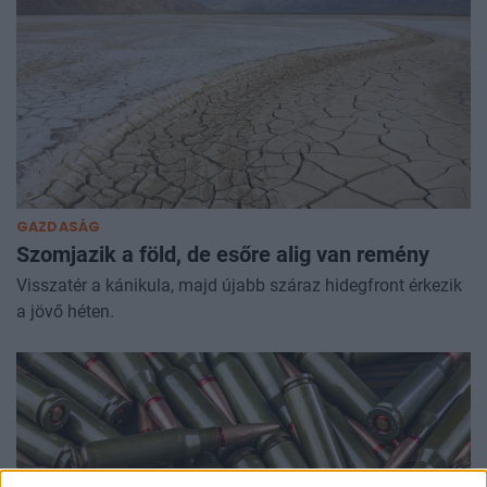
GAZDASÁG
Szomjazik a föld, de esőre alig van remény
Visszatér a kánikula, majd újabb száraz hidegfront érkezik
a jövő héten.