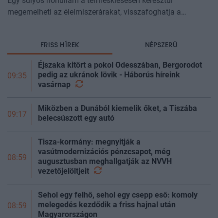
Egy súlyos hőhullám a terméskiesésen keresztül
megemelheti az élelmiszerárakat, visszafoghatja a
gazdasági növekedést, ronthatja a termelékenységet, sőt
még az állam finanszírozását is m
FRISS HÍREK
NÉPSZERŰ
Éjszaka kitört a pokol Odesszában, Bergorodot
pedig az ukránok lövik - Háborús híreink
09:35
vasárnap
Miközben a Dunából kiemelik őket, a Tiszába
09:17
belecsúszott egy autó
Tisza-kormány: megnyitják a
vasútmodernizációs pénzcsapot, még
08:59
augusztusban meghallgatják az NVVH
vezetőjelöltjeit
Sehol egy felhő, sehol egy csepp eső: komoly
melegedés kezdődik a friss hajnal után
08:59
Magyarországon