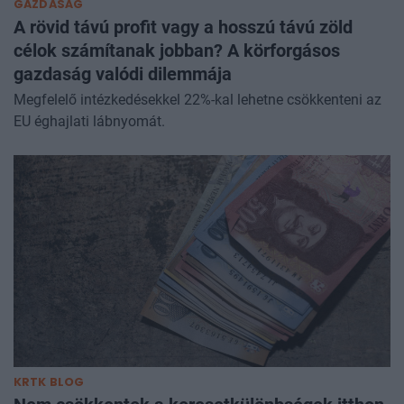
GAZDASÁG
A rövid távú profit vagy a hosszú távú zöld
célok számítanak jobban? A körforgásos
gazdaság valódi dilemmája
Megfelelő intézkedésekkel 22%-kal lehetne csökkenteni az
EU éghajlati lábnyomát.
KRTK BLOG