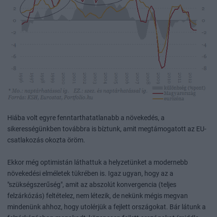
Hiába volt egyre fenntarthatatlanabb a növekedés, a
sikerességünkben továbbra is bíztunk, amit megtámogatott az EU-
csatlakozás okozta öröm.
Ekkor még optimistán láthattuk a helyzetünket a modernebb
növekedési elméletek tükrében is. Igaz ugyan, hogy az a
"szükségszerűség", amit az abszolút konvergencia (teljes
felzárkózás) feltételez, nem létezik, de nekünk mégis megvan
mindenünk ahhoz, hogy utolérjük a fejlett országokat. Bár látunk a