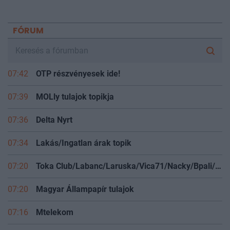
FÓRUM
07:42
OTP részvényesek ide!
07:39
MOLly tulajok topikja
07:36
Delta Nyrt
07:34
Lakás/Ingatlan árak topik
07:20
Toka Club/Labanc/Laruska/Vica71/Nacky/Bpali/Oldrider/Josefernando/Mcbull/Kawaszabi
07:20
Magyar Állampapír tulajok
07:16
Mtelekom