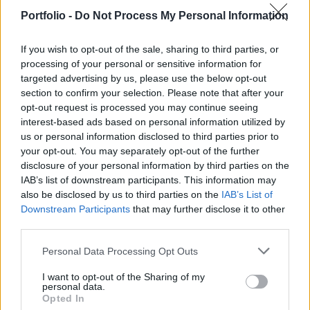
Portfolio -
Do Not Process My Personal Information
If you wish to opt-out of the sale, sharing to third parties, or
processing of your personal or sensitive information for
targeted advertising by us, please use the below opt-out
GLOBÁL
section to confirm your selection. Please note that after your
Brutális tempóra kapcsol az amerikai
opt-out request is processed you may continue seeing
fegyvergyártó, gőzerővel pörgetik fel a
interest-based ads based on personal information utilized by
us or personal information disclosed to third parties prior to
lőszergyártást
your opt-out. You may separately opt-out of the further
Az amerikai kormánnyal kötött szerződések nyomán.
disclosure of your personal information by third parties on the
IAB’s list of downstream participants. This information may
also be disclosed by us to third parties on the
IAB’s List of
Downstream Participants
that may further disclose it to other
third parties.
Personal Data Processing Opt Outs
I want to opt-out of the Sharing of my
personal data.
Opted In