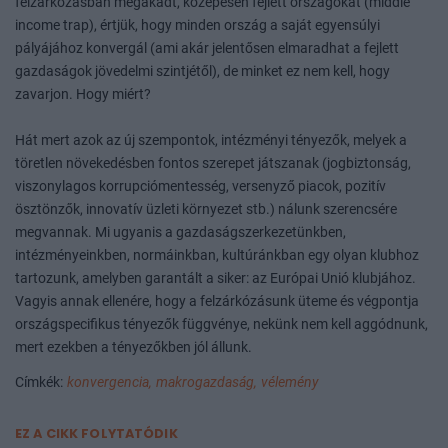
felzárkózásban megakadt, közepesen fejlett országokat (middle
income trap), értjük, hogy minden ország a saját egyensúlyi
pályájához konvergál (ami akár jelentősen elmaradhat a fejlett
gazdaságok jövedelmi szintjétől), de minket ez nem kell, hogy
zavarjon. Hogy miért?
Hát mert azok az új szempontok, intézményi tényezők, melyek a
töretlen növekedésben fontos szerepet játszanak (jogbiztonság,
viszonylagos korrupciómentesség, versenyző piacok, pozitív
ösztönzők, innovatív üzleti környezet stb.) nálunk szerencsére
megvannak. Mi ugyanis a gazdaságszerkezetünkben,
intézményeinkben, normáinkban, kultúránkban egy olyan klubhoz
tartozunk, amelyben garantált a siker: az Európai Unió klubjához.
Vagyis annak ellenére, hogy a felzárkózásunk üteme és végpontja
országspecifikus tényezők függvénye, nekünk nem kell aggódnunk,
mert ezekben a tényezőkben jól állunk.
Címkék:
konvergencia,
makrogazdaság,
vélemény
EZ A CIKK FOLYTATÓDIK