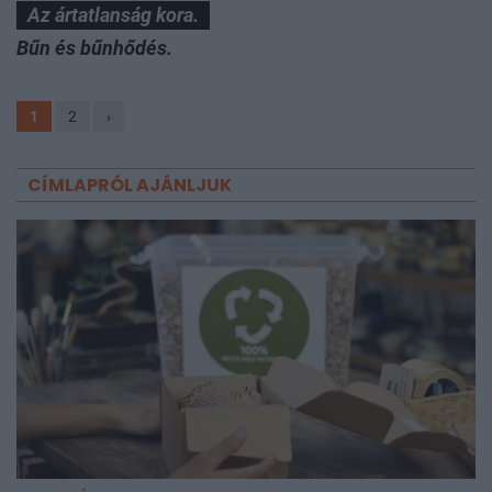
Az ártatlanság kora.
Bűn és bűnhődés.
1
2
›
CÍMLAPRÓL AJÁNLJUK