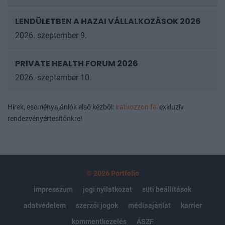
LENDÜLETBEN A HAZAI VÁLLALKOZÁSOK
2026
2026. szeptember 9.
PRIVATE HEALTH FORUM 2026
2026. szeptember 10.
Hírek, eseményajánlók első kézből:
iratkozzon fel
exkluzív
rendezvényértesítőnkre!
© 2026 Portfolio
impresszum
jogi nyilatkozat
süti beállítások
adatvédelem
szerzői jogok
médiaajánlat
karrier