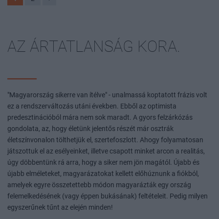
AZ ÁRTATLANSÁG KORA.
"Magyarország sikerre van ítélve" - unalmassá koptatott frázis volt
ez a rendszerváltozás utáni években. Ebből az optimista
predesztinációból mára nem sok maradt. A gyors felzárkózás
gondolata, az, hogy életünk jelentős részét már osztrák
életszínvonalon tölthetjük el, szertefoszlott. Ahogy folyamatosan
játszottuk el az esélyeinket, illetve csapott minket arcon a realitás,
úgy döbbentünk rá arra, hogy a siker nem jön magától. Újabb és
újabb elméleteket, magyarázatokat kellett előhúznunk a fiókból,
amelyek egyre összetettebb módon magyarázták egy ország
felemelkedésének (vagy éppen bukásának) feltételeit. Pedig milyen
egyszerűnek tűnt az elején minden!