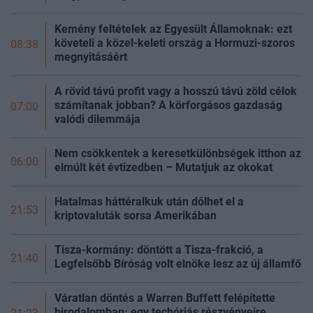
Kemény feltételek az Egyesült Államoknak: ezt
követeli a közel-keleti ország a Hormuzi-szoros
08:38
megnyitásáért
A rövid távú profit vagy a hosszú távú zöld célok
számítanak jobban? A körforgásos gazdaság
07:00
valódi dilemmája
Nem csökkentek a keresetkülönbségek itthon az
06:00
elmúlt két évtizedben – Mutatjuk az okokat
Hatalmas háttéralkuk után dőlhet el a
21:53
kriptovaluták sorsa Amerikában
Tisza-kormány: döntött a Tisza-frakció, a
21:40
Legfelsőbb Bíróság volt elnöke lesz az új
államfő
Váratlan döntés a Warren Buffett felépítette
birodalomban: egy techóriás részvényeire