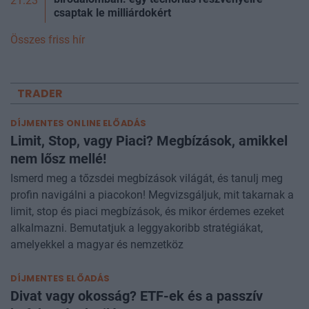
21:23
csaptak le milliárdokért
Összes friss hír
TRADER
DÍJMENTES ONLINE ELŐADÁS
Limit, Stop, vagy Piaci? Megbízások, amikkel
nem lősz mellé!
Ismerd meg a tőzsdei megbízások világát, és tanulj meg
profin navigálni a piacokon! Megvizsgáljuk, mit takarnak a
limit, stop és piaci megbízások, és mikor érdemes ezeket
alkalmazni. Bemutatjuk a leggyakoribb stratégiákat,
amelyekkel a magyar és nemzetköz
DÍJMENTES ELŐADÁS
Divat vagy okosság? ETF-ek és a passzív