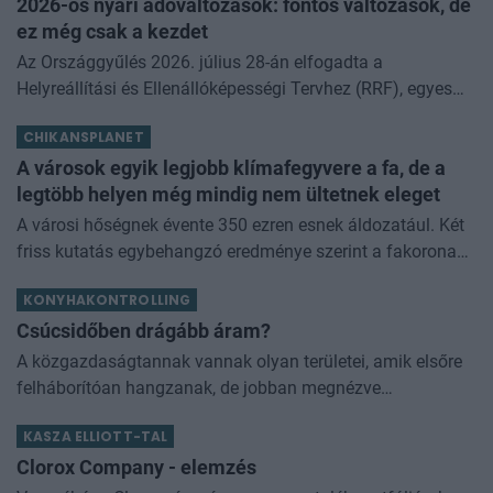
2026-os nyári adóváltozások: fontos változások, de
ez még csak a kezdet
Az Országgyűlés 2026. július 28-án elfogadta a
Helyreállítási és Ellenállóképességi Tervhez (RRF), egyes
kormányprogramokhoz és kormányhatározatokhoz
CHIKANSPLANET
kapcsolódó adóintézkedésekről, v
A városok egyik legjobb klímafegyvere a fa, de a
legtöbb helyen még mindig nem ültetnek eleget
A városi hőségnek évente 350 ezren esnek áldozatául. Két
friss kutatás egybehangzó eredménye szerint a fakorona
akár a városi hőszigethatás felét is semlegesítheti
KONYHAKONTROLLING
Csúcsidőben drágább áram?
A közgazdaságtannak vannak olyan területei, amik elsőre
felháborítóan hangzanak, de jobban megnézve
összességében jobb kimenethez vezetnek. Az igaz, hogy
KASZA ELLIOTT-TAL
némi kellemetlenséggel is járnak. Az
Clorox Company - elemzés