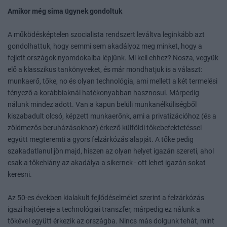
Amikor még sima ügynek gondoltuk
A működésképtelen szocialista rendszert leváltva leginkább azt
gondolhattuk, hogy semmi sem akadályoz meg minket, hogy a
fejlett országok nyomdokaiba lépjünk. Mi kell ehhez? Nosza, vegyük
elő a klasszikus tankönyveket, és már mondhatjuk is a választ:
munkaerő, tőke, no és olyan technológia, ami mellett a két termelési
tényező a korábbiaknál hatékonyabban hasznosul. Márpedig
nálunk mindez adott. Van a kapun belüli munkanélküliségből
kiszabadult olcsó, képzett munkaerőnk, ami a privatizációhoz (és a
zöldmezős beruházásokhoz) érkező külföldi tőkebefektetéssel
együtt megteremti a gyors felzárkózás alapját. A tőke pedig
szakadatlanul jön majd, hiszen az olyan helyet igazán szereti, ahol
csak a tőkehiány az akadálya a sikernek - ott lehet igazán sokat
keresni.
Az 50-es években kialakult fejlődéselmélet szerint a felzárkózás
igazi hajtóereje a technológiai transzfer, márpedig ez nálunk a
tőkével együtt érkezik az országba. Nincs más dolgunk tehát, mint