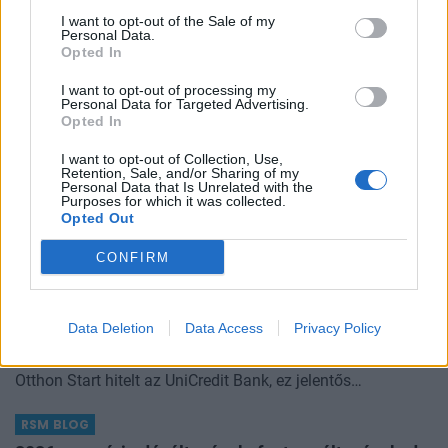
I want to opt-out of the Sale of my
Personal Data.
Opted In
BEFEKTETÉS
I want to opt-out of processing my
Már csaknem négymillió hektár égett le: több
Personal Data for Targeted Advertising.
Opted In
kontinens összefogásával oltják a pusztító
tüzeket a tengerentúlon
I want to opt-out of Collection, Use,
Retention, Sale, and/or Sharing of my
Rendkívüli állapotot hirdettek szombaton Nyugat-
Personal Data that Is Unrelated with the
Purposes for which it was collected.
Kanadában.
Opted Out
PORTFOLIO BLOGGER
CONFIRM
BANKMONITOR
Otthon Start: visszaszáll a kamatversenybe az
UniCredit Bank
Data Deletion
Data Access
Privacy Policy
Augusztus 10-tól 2,89 százalékos kamat mellett kínálja az
Otthon Start hitelt az UniCredit Bank, ez jelentős
megtakarítást jelenthet a standard évi 3 százalékos
RSM BLOG
kamathoz képest. De arról sem s