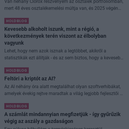
Van néhány Clorox részvényem az osztalék portfóliómban,
mert 48 éves osztalékemelési múltja van, és 2025 végén
úgy láttam, hogy jó áron meg tudom venni ezt a majdnem
HOLDBLOG
dividend king-et. Azt
Kevesebb alkoholt iszunk, mint a régió, a
következmények terén viszont az élbolyban
vagyunk
Lehet, hogy nem azok isznak a legtöbbet, akikről a
statisztikák ezt állítják - és az sem biztos, hogy a kevesebb
elfogyasztott alkohol kisebb társadalmi kárral... The post
HOLDBLOG
Kevesebb alkoholt iszunk
Feltöri a kriptót az AI?
Az AI néhány óra alatt megtalálhat olyan szoftverhibákat,
amelyek évekig rejtve maradtak a világ legjobb fejlesztői és
biztonsági szakemberei előtt. A kriptovilágban ennek
HOLDBLOG
különösen nagy...
A számlát mindannyian megfizetjük - így gyűrűzik
végig az aszály a gazdaságon