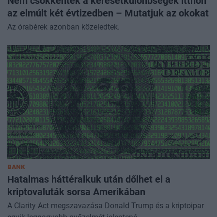
Nem csökkentek a keresetkülönbségek itthon
az elmúlt két évtizedben – Mutatjuk az okokat
Az órabérek azonban közeledtek.
BANK
Hatalmas háttéralkuk után dőlhet el a
kriptovaluták sorsa Amerikában
A Clarity Act megszavazása Donald Trump és a kriptoipar