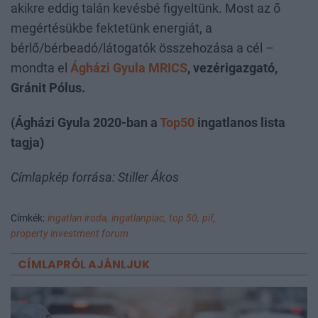
akikre eddig talán kevésbé figyeltünk. Most az ő
megértésükbe fektetünk energiát, a
bérlő/bérbeadó/látogatók összehozása a cél –
mondta el
Ágházi Gyula MRICS
, vezérigazgató,
Gránit Pólus.
(Ágházi Gyula 2020-ban a
Top50
ingatlanos lista
tagja)
Címlapkép forrása: Stiller Ákos
Címkék:
ingatlan iroda,
ingatlanpiac,
top 50,
pif,
property investment forum
CÍMLAPRÓL AJÁNLJUK