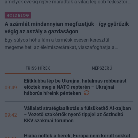
amelyek évekig rejtve maradtak a világ legjobb fejlesztői és
biztonsági szakemberei előtt. A kriptovilágban ennek
HOLDBLOG
különösen nagy...
A számlát mindannyian megfizetjük - így gyűrűzik
végig az aszály a gazdaságon
Egy súlyos hőhullám a terméskiesésen keresztül
megemelheti az élelmiszerárakat, visszafoghatja a
gazdasági növekedést, ronthatja a termelékenységet, sőt
még az állam finanszírozását is m
FRISS HÍREK
NÉPSZERŰ
Elitklubba lép be Ukrajna, hatalmas robbanást
előztek meg a NATO repterén – Ukrajnai
09:49
háborús híreink
pénteken
Vállalati stratégiaalkotás a fülsüketítő AI-zajban
− Vezető szakértők nyerő tippjei az őszindító
09:42
KKV szakmai fórumon
Hiába nőttek a bérek, Európa nem került sokkal