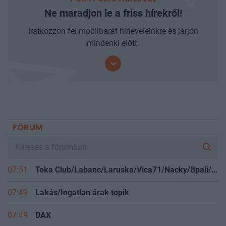
PORTFOLIO HÍRLEVÉL
Ne maradjon le a friss hírekről!
Iratkozzon fel mobilbarát hírleveleinkre és járjon
mindenki előtt.
FÓRUM
07:51
Toka Club/Labanc/Laruska/Vica71/Nacky/Bpali/Oldrider/Josefernando/Mcbull/Kawaszabi
07:49
Lakás/Ingatlan árak topik
07:49
DAX