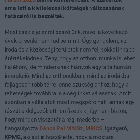
emellett a kivitelezési költségek változásának
hatásairól is beszéltek.
Most csak a jelenről beszélünk, mivel a következő
évekről senki nem tud semmit. Úgy gondolom, az
iroda és a közösségi területek nem fel, sokkal inkább
átértékelődnek. Tény, hogy az otthoni munka is lehet
hatékony, de mindenkinek hiányzik egyfajta humán
interakció. Mind az otthonokban, mind az irodákban
fajlagosan több térre lenne szükség ahhoz, hogy a
tehetségek továbbra is a cégünket válasszák. Amit
azonban a vállalatok most megspórolnak, annak egy
részét a dolgozók otthon fizetik ki, így nem biztos,
hogy minden visszatér a régi mederbe –
hangsúlyozta
Dános Pál MAISz, MRICS
, igazgató,
KPMG,
aki azt is hozzátette, hogy a mostani