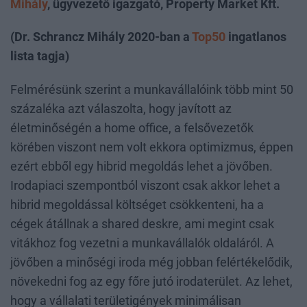
Mihály
, ügyvezető igazgató, Property Market Kft.
(Dr. Schrancz Mihály 2020-ban a
Top50
ingatlanos
lista tagja)
Felmérésünk szerint a munkavállalóink több mint 50
százaléka azt válaszolta, hogy javított az
életminőségén a home office, a felsővezetők
körében viszont nem volt ekkora optimizmus, éppen
ezért ebből egy hibrid megoldás lehet a jövőben.
Irodapiaci szempontból viszont csak akkor lehet a
hibrid megoldással költséget csökkenteni, ha a
cégek átállnak a shared deskre, ami megint csak
vitákhoz fog vezetni a munkavállalók oldaláról. A
jövőben a minőségi iroda még jobban felértékelődik,
növekedni fog az egy főre jutó irodaterület. Az lehet,
hogy a vállalati területigények minimálisan