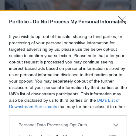
Portfolio -
Do Not Process My Personal Information
If you wish to opt-out of the sale, sharing to third parties, or
processing of your personal or sensitive information for
targeted advertising by us, please use the below opt-out
section to confirm your selection. Please note that after your
opt-out request is processed you may continue seeing
GAZDASÁG
interest-based ads based on personal information utilized by
Kilométeres dugók alakultak ki az M1-es
us or personal information disclosed to third parties prior to
autópályán
your opt-out. You may separately opt-out of the further
Alig lehet mozdulni az úton.
disclosure of your personal information by third parties on the
IAB’s list of downstream participants. This information may
also be disclosed by us to third parties on the
IAB’s List of
Downstream Participants
that may further disclose it to other
third parties.
Personal Data Processing Opt Outs