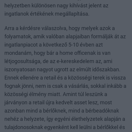
helyzetben különösen nagy kihívást jelent az
ingatlanok értékének megállapítása.
Arra a kérdésre válaszolva, hogy melyek azok a
folyamatok, amik valóban alapjaiban formálják át az
ingatlanpiacot a következő 5-10 évben azt
mondanám, hogy bár a home officenak is van
létjogosultsága, de az e-kereskedelem az, ami
iszonyatosan nagyot ugrott az elmúlt időszakban.
Ennek ellenére a retail és a közösségi terek is vissza
fognak jönni, nem is csak a vásárlás, sokkal inkább a
közösségi élmény miatt. Amint túl leszünk a
járványon a retail újra kedvelt asset lesz, most
azonban mind a bérlőknek, mind a bérbeadóknak
nehéz a helyzete, így egyéni élethelyzetek alapján a
tulajdonosoknak egyenként kell leülni a bérlőkkel és