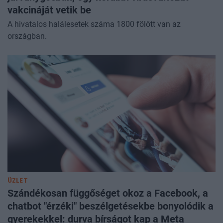
vakcináját vetik be
A hivatalos halálesetek száma 1800 fölött van az
országban.
ÜZLET
Szándékosan függőséget okoz a Facebook, a
chatbot "érzéki" beszélgetésekbe bonyolódik a
gyerekekkel: durva bírságot kap a Meta