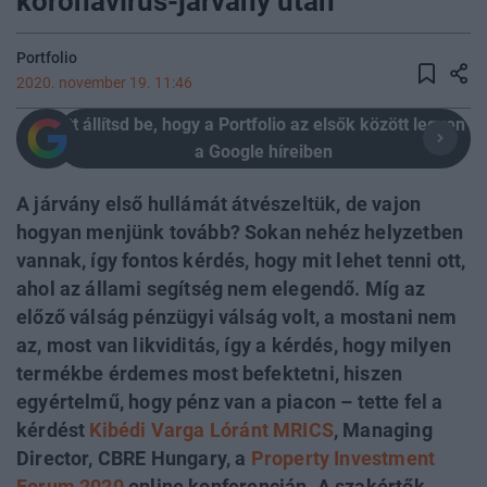
koronavírus-járvány után
Portfolio
2020. november 19. 11:46
Itt állítsd be, hogy a Portfolio az elsők között legyen
a Google híreiben
A járvány első hullámát átvészeltük, de vajon
hogyan menjünk tovább? Sokan nehéz helyzetben
vannak, így fontos kérdés, hogy mit lehet tenni ott,
ahol az állami segítség nem elegendő. Míg az
előző válság pénzügyi válság volt, a mostani nem
az, most van likviditás, így a kérdés, hogy milyen
termékbe érdemes most befektetni, hiszen
egyértelmű, hogy pénz van a piacon – tette fel a
kérdést
Kibédi Varga Lóránt MRICS
, Managing
Director, CBRE Hungary, a
Property Investment
Forum 2020
online konferencián. A szakértők