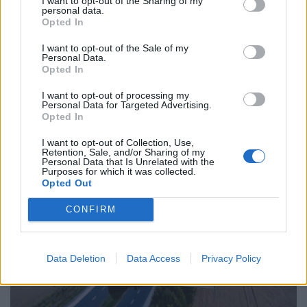
I want to opt-out of the Sharing of my
personal data.
Opted In
I want to opt-out of the Sale of my
Personal Data.
Opted In
ÜZLET
I want to opt-out of processing my
Váratlanul csökkent az Allianz profitja,
Personal Data for Targeted Advertising.
Opted In
rengeteget költenek mesterséges
intelligenciára
I want to opt-out of Collection, Use,
Retention, Sale, and/or Sharing of my
Megugrottak a költségek a biztosítóóriásnál.
Personal Data that Is Unrelated with the
Purposes for which it was collected.
Opted Out
CONFIRM
Data Deletion
Data Access
Privacy Policy