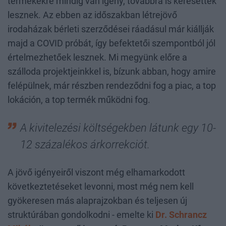
termékekre mindig van igény, továbbra is keresettek
lesznek. Az ebben az időszakban létrejövő
irodaházak bérleti szerződései ráadásul már kiállják
majd a COVID próbát, így befektetői szempontból jól
értelmezhetőek lesznek. Mi megyünk előre a
szálloda projektjeinkkel is, bízunk abban, hogy amire
felépülnek, már részben rendeződni fog a piac, a top
lokáción, a top termék működni fog.
A kivitelezési költségekben látunk egy 10-
12 százalékos árkorrekciót.
A jövő igényeiről viszont még elhamarkodott
következtetéseket levonni, most még nem kell
gyökeresen más alaprajzokban és teljesen új
struktúrában gondolkodni
- emelte ki
Dr. Schrancz