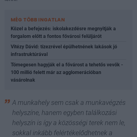
MÉG TÖBB INGATLAN
Közel a befejezés: iskolakezdésre megnyitják a
forgalom előtt a fontos fővárosi felüljárót
Vitézy Dávid: tízezrével épülhetnének lakások jó
infrastruktúrával
Tömegesen hagyják el a fővárost a tehetős vevők -
100 millió felett már az agglomerációban
vásárolnak
A munkahely sem csak a munkavégzés
helyszíne, hanem egyben találkozási
helyszín is így a közösségi terek nem le,
sokkal inkább felértékelődhetnek a