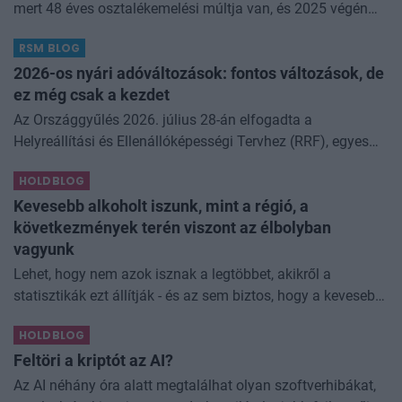
mert 48 éves osztalékemelési múltja van, és 2025 végén
úgy láttam, hogy jó áron meg tudom venni ezt a majdnem
RSM BLOG
dividend king-et. Azt
2026-os nyári adóváltozások: fontos változások, de
ez még csak a kezdet
Az Országgyűlés 2026. július 28-án elfogadta a
Helyreállítási és Ellenállóképességi Tervhez (RRF), egyes
kormányprogramokhoz és kormányhatározatokhoz
HOLDBLOG
kapcsolódó adóintézkedésekről, v
Kevesebb alkoholt iszunk, mint a régió, a
következmények terén viszont az élbolyban
vagyunk
Lehet, hogy nem azok isznak a legtöbbet, akikről a
statisztikák ezt állítják - és az sem biztos, hogy a kevesebb
elfogyasztott alkohol kisebb társadalmi kárral... The post
HOLDBLOG
Kevesebb alkoholt iszunk
Feltöri a kriptót az AI?
Az AI néhány óra alatt megtalálhat olyan szoftverhibákat,