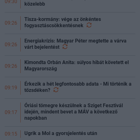
09:30
közelebb
Tisza-kormány: vége az önkéntes
09:26
fogyasztáscsökkentésnek
Energiakrízis: Magyar Péter megtette a várva
09:26
várt
bejelentést
Kimondta Orbán Anita: súlyos hibát követett el
09:26
Magyarország
Érkezik a hét legfontosabb adata - Mi történik a
09:19
tőzsdéken?
Óriási tömegre készülnek a Sziget Fesztivál
idején, mindent bevet a MÁV a következő
09:17
napokban
Ugrik a Mol a gyorsjelentés után
09:15