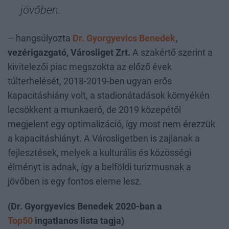
jövőben.
– hangsúlyozta
Dr. Gyorgyevics Benedek
,
vezérigazgató, Városliget Zrt.
A szakértő szerint a
kivitelezői piac megszokta az előző évek
túlterhelését, 2018-2019-ben ugyan erős
kapacitáshiány volt, a stadionátadások környékén
lecsökkent a munkaerő, de 2019 közepétől
megjelent egy optimalizáció, így most nem érezzük
a kapacitáshiányt. A Városligetben is zajlanak a
fejlesztések, melyek a kulturális és közösségi
élményt is adnak, így a belföldi turizmusnak a
jövőben is egy fontos eleme lesz.
(Dr. Gyorgyevics Benedek 2020-ban a
Top50
ingatlanos lista tagja)