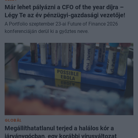
Már lehet pályázni a CFO of the year díjra –
Légy Te az év pénzügyi-gazdasági vezetője!
A Portfolio szeptember 23-ai Future of Finance 2026
konferenciáján derül ki a győztes neve.
GLOBÁL
Megállíthatatlanul terjed a halálos kór a
járványgócban, egy korábbi vírusváltozat