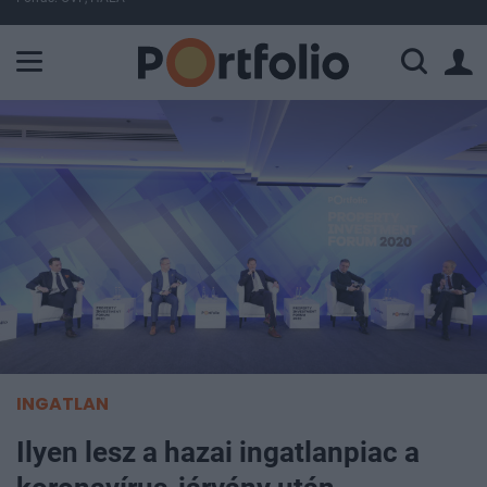
A Paksi Atomerőmű összteljesítménye 225 MW. A Duna vízállá
INGATLAN
Ilyen lesz a hazai ingatlanpiac a