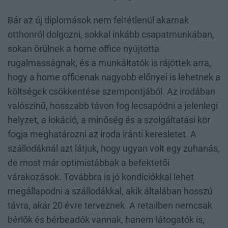
Bár az új diplomások nem feltétlenül akarnak
otthonról dolgozni, sokkal inkább csapatmunkában,
sokan örülnek a home office nyújtotta
rugalmasságnak, és a munkáltatók is rájöttek arra,
hogy a home officenak nagyobb előnyei is lehetnek a
költségek csökkentése szempontjából. Az irodában
valószínű, hosszabb távon fog lecsapódni a jelenlegi
helyzet, a lokáció, a minőség és a szolgáltatási kör
fogja meghatározni az iroda iránti keresletet. A
szállodáknál azt látjuk, hogy ugyan volt egy zuhanás,
de most már optimistábbak a befektetői
várakozások. Továbbra is jó kondíciókkal lehet
megállapodni a szállodákkal, akik általában hosszú
távra, akár 20 évre terveznek. A retailben nemcsak
bérlők és bérbeadók vannak, hanem látogatók is,