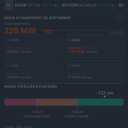
SD/HUF
317,63
0,21%
BITCOIN
64 340,35
0,12%
BUX
147 86
PAKSI ATOMERŐMŰ TELJESÍTMÉNYE
Összteljesítmény
225 MW
0 MW
2000 MW
1. blokk
2. blokk
0 MW
225 MW
/ 500 MW
/ 500 MW
3. blokk
4. blokk
0 MW
0 MW
/ 500 MW
/ 500 MW
DUNA VÍZÁLLÁSA PAKSNÁL
-127 cm
-144cm
-134cm
biztonsági határ
leállási küszöb
Forrás: OVF, HAEA