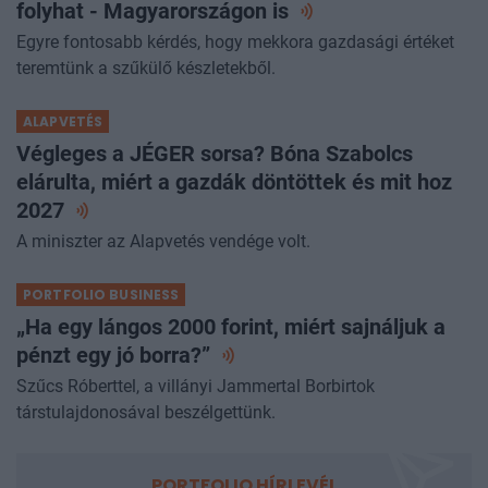
A következő gazdasági verseny a vízért
folyhat - Magyarországon
is
Egyre fontosabb kérdés, hogy mekkora gazdasági értéket
teremtünk a szűkülő készletekből.
ALAPVETÉS
Végleges a JÉGER sorsa? Bóna Szabolcs
elárulta, miért a gazdák döntöttek és mit hoz
2027
A miniszter az Alapvetés vendége volt.
PORTFOLIO BUSINESS
„Ha egy lángos 2000 forint, miért sajnáljuk a
pénzt egy jó
borra?”
Szűcs Róberttel, a villányi Jammertal Borbirtok
társtulajdonosával beszélgettünk.