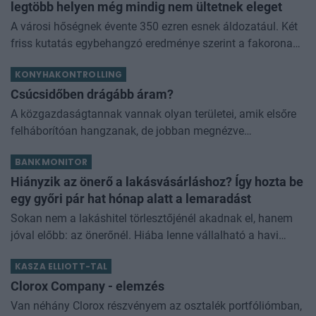
legtöbb helyen még mindig nem ültetnek eleget
A városi hőségnek évente 350 ezren esnek áldozatául. Két
friss kutatás egybehangzó eredménye szerint a fakorona
akár a városi hőszigethatás felét is semlegesítheti
KONYHAKONTROLLING
Csúcsidőben drágább áram?
A közgazdaságtannak vannak olyan területei, amik elsőre
felháborítóan hangzanak, de jobban megnézve
összességében jobb kimenethez vezetnek. Az igaz, hogy
BANKMONITOR
némi kellemetlenséggel is járnak. Az
Hiányzik az önerő a lakásvásárláshoz? Így hozta be
egy győri pár hat hónap alatt a lemaradást
Sokan nem a lakáshitel törlesztőjénél akadnak el, hanem
jóval előbb: az önerőnél. Hiába lenne vállalható a havi
törlesztő, ha a vételár 10 vagy 20 százalékát előre össze
KASZA ELLIOTT-TAL
kell rakni. Z
Clorox Company - elemzés
Van néhány Clorox részvényem az osztalék portfóliómban,