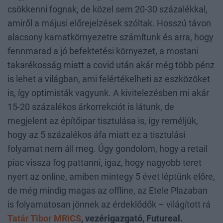
csökkenni fognak, de közel sem 20-30 százalékkal,
amiről a májusi előrejelzések szóltak. Hosszú távon
alacsony kamatkörnyezetre számítunk és arra, hogy
fennmarad a jó befektetési környezet, a mostani
takarékosság miatt a covid után akár még több pénz
is lehet a világban, ami felértékelheti az eszközöket
is, így optimisták vagyunk. A kivitelezésben mi akár
15-20 százalékos árkorrekciót is látunk, de
megjelent az építőipar tisztulása is, így reméljük,
hogy az 5 százalékos áfa miatt ez a tisztulási
folyamat nem áll meg. Úgy gondolom, hogy a retail
piac vissza fog pattanni, igaz, hogy nagyobb teret
nyert az online, amiben mintegy 5 évet léptünk előre,
de még mindig magas az offline, az Etele Plazaban
is folyamatosan jönnek az érdeklődők – világított rá
Tatár Tibor MRICS
, vezérigazgató, Futureal.