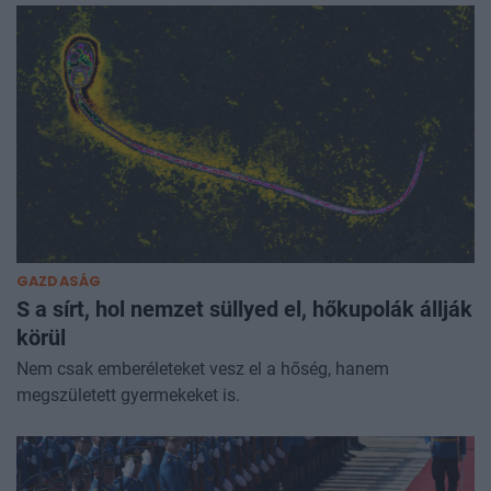
GAZDASÁG
S a sírt, hol nemzet süllyed el, hőkupolák állják
körül
Nem csak emberéleteket vesz el a hőség, hanem
megszületett gyermekeket is.