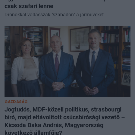
csak szafari lenne
Drónokkal vadásszák "szabadon" a járműveket.
GAZDASÁG
Jogtudós, MDF-közeli politikus, strasbourgi
bíró, majd eltávolított csúcsbírósági vezető –
Kicsoda Baka András, Magyarország
következő államfője?