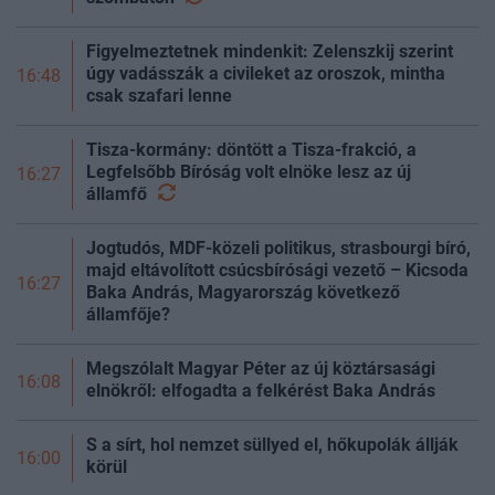
Figyelmeztetnek mindenkit: Zelenszkij szerint
úgy vadásszák a civileket az oroszok, mintha
16:48
csak szafari lenne
Tisza-kormány: döntött a Tisza-frakció, a
Legfelsőbb Bíróság volt elnöke lesz az új
16:27
államfő
Jogtudós, MDF-közeli politikus, strasbourgi bíró,
majd eltávolított csúcsbírósági vezető – Kicsoda
16:27
Baka András, Magyarország következő
államfője?
Megszólalt Magyar Péter az új köztársasági
16:08
elnökről: elfogadta a felkérést Baka András
S a sírt, hol nemzet süllyed el, hőkupolák állják
16:00
körül