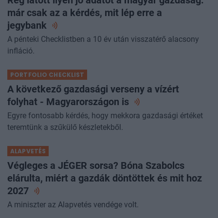
Rég látott ilyen jó adatot a magyar gazdaság:
már csak az a kérdés, mit lép erre a
jegybank
A pénteki Checklistben a 10 év után visszatérő alacsony
infláció.
PORTFOLIO CHECKLIST
A következő gazdasági verseny a vízért
folyhat - Magyarországon
is
Egyre fontosabb kérdés, hogy mekkora gazdasági értéket
teremtünk a szűkülő készletekből.
ALAPVETÉS
Végleges a JÉGER sorsa? Bóna Szabolcs
elárulta, miért a gazdák döntöttek és mit hoz
2027
A miniszter az Alapvetés vendége volt.