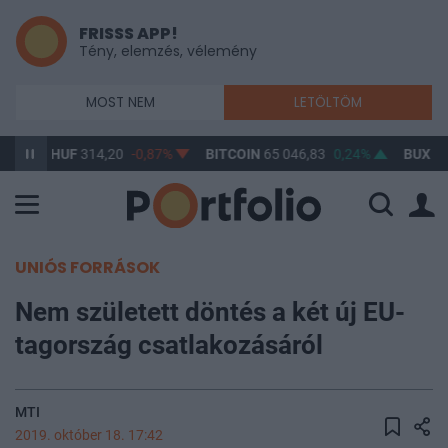
FRISSS APP!
Tény, elemzés, vélemény
MOST NEM
LETÖLTÖM
D/HUF
314,20
-0,87%
BITCOIN
65 046,83
0,24%
BUX
148 632
UNIÓS FORRÁSOK
Nem született döntés a két új EU-
tagország csatlakozásáról
MTI
2019. október 18. 17:42