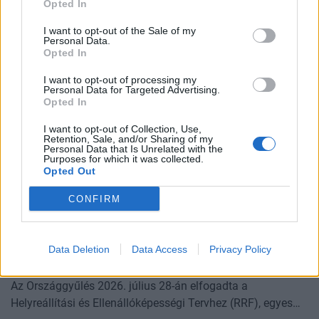
Opted In
I want to opt-out of the Sale of my
Personal Data.
Opted In
I want to opt-out of processing my
Personal Data for Targeted Advertising.
Opted In
GLOBÁL
Rendkívüli incidens a határon: drón robbant fel
I want to opt-out of Collection, Use,
a NATO területén egy gázvezeték közelében,
Retention, Sale, and/or Sharing of my
Personal Data that Is Unrelated with the
azonnal lépett a közeli tagállam
Purposes for which it was collected.
Opted Out
Vizsgálják a drón hátterét.
PORTFOLIO BLOGGER
CONFIRM
RSM BLOG
2026-os nyári adóváltozások: fontos változások, de
Data Deletion
Data Access
Privacy Policy
ez még csak a kezdet
Az Országgyűlés 2026. július 28-án elfogadta a
Helyreállítási és Ellenállóképességi Tervhez (RRF), egyes