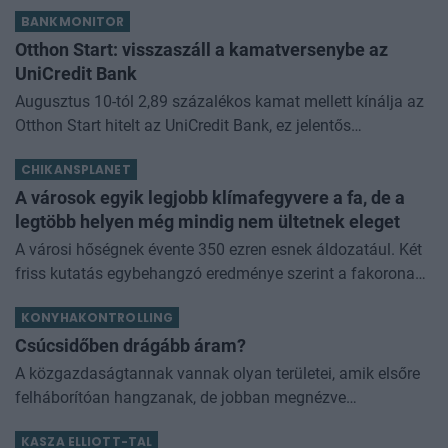
kormányprogramokhoz és kormányhatározatokhoz
BANKMONITOR
kapcsolódó adóintézkedésekről, v
Otthon Start: visszaszáll a kamatversenybe az
UniCredit Bank
Augusztus 10-tól 2,89 százalékos kamat mellett kínálja az
Otthon Start hitelt az UniCredit Bank, ez jelentős
megtakarítást jelenthet a standard évi 3 százalékos
CHIKANSPLANET
kamathoz képest. De arról sem s
A városok egyik legjobb klímafegyvere a fa, de a
legtöbb helyen még mindig nem ültetnek eleget
A városi hőségnek évente 350 ezren esnek áldozatául. Két
friss kutatás egybehangzó eredménye szerint a fakorona
akár a városi hőszigethatás felét is semlegesítheti
KONYHAKONTROLLING
Csúcsidőben drágább áram?
A közgazdaságtannak vannak olyan területei, amik elsőre
felháborítóan hangzanak, de jobban megnézve
összességében jobb kimenethez vezetnek. Az igaz, hogy
KASZA ELLIOTT-TAL
némi kellemetlenséggel is járnak. Az