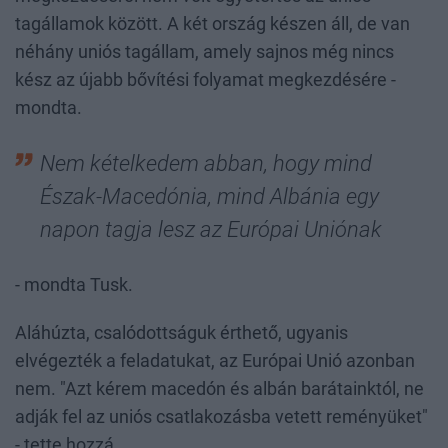
tagállamok között. A két ország készen áll, de van
néhány uniós tagállam, amely sajnos még nincs
kész az újabb bővítési folyamat megkezdésére -
mondta.
Nem kételkedem abban, hogy mind
Észak-Macedónia, mind Albánia egy
napon tagja lesz az Európai Uniónak
- mondta Tusk.
Aláhúzta, csalódottságuk érthető, ugyanis
elvégezték a feladatukat, az Európai Unió azonban
nem. "Azt kérem macedón és albán barátainktól, ne
adják fel az uniós csatlakozásba vetett reményüket"
- tette hozzá.