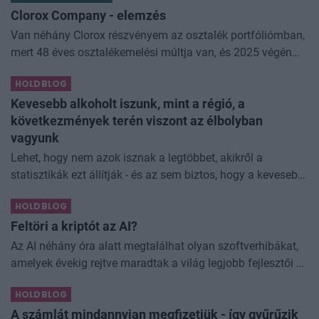
Clorox Company - elemzés
Van néhány Clorox részvényem az osztalék portfóliómban,
mert 48 éves osztalékemelési múltja van, és 2025 végén
úgy láttam, hogy jó áron meg tudom venni ezt a majdnem
HOLDBLOG
dividend king-et. Azt
Kevesebb alkoholt iszunk, mint a régió, a
következmények terén viszont az élbolyban
vagyunk
Lehet, hogy nem azok isznak a legtöbbet, akikről a
statisztikák ezt állítják - és az sem biztos, hogy a kevesebb
elfogyasztott alkohol kisebb társadalmi kárral... The post
HOLDBLOG
Kevesebb alkoholt iszunk
Feltöri a kriptót az AI?
Az AI néhány óra alatt megtalálhat olyan szoftverhibákat,
amelyek évekig rejtve maradtak a világ legjobb fejlesztői és
biztonsági szakemberei előtt. A kriptovilágban ennek
HOLDBLOG
különösen nagy...
A számlát mindannyian megfizetjük - így gyűrűzik