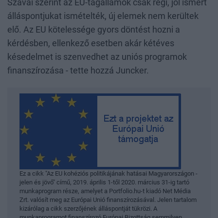
Szavai szerint az EU-tagállamok csak régi, jól ismert
álláspontjukat ismételték, új elemek nem kerültek
elő. Az EU kötelessége gyors döntést hozni a
kérdésben, ellenkező esetben akár kétéves
késedelmet is szenvedhet az uniós programok
finanszírozása - tette hozzá Juncker.
Ez a cikk "Az EU kohéziós politikájának hatásai Magyarországon -
jelen és jövő" című, 2019. április 1-től 2020. március 31-ig tartó
munkaprogram része, amelyet a Portfolio.hu-t kiadó Net Média
Zrt. valósít meg az Európai Unió finanszírozásával. Jelen tartalom
kizárólag a cikk szerzőjének álláspontját tükrözi. A
munkaprogramot finanszírozó Európai Bizottság semmilyen