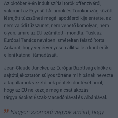
Az október 9-én indult szíriai török offenzíváról,
valamint az Egyesült Államok és Törökország között
létrejött tűzszüneti megállapodásról kijelentette, az
nem valódi tűzszünet, nem vehető komolyan, nem
olyan, amire az EU számított - mondta. Tusk az
Európai Tanács nevében ismételten felszólította
Ankarát, hogy végérvényesen állítsa le a kurd erők
elleni katonai támadásait.
Jean-Claude Juncker, az Európai Bizottság elnöke a
sajtótájékoztatón súlyos történelmi hibának nevezte
a tagállamok vezetőinek pénteki döntését arról,
hogy az EU ne kezdje meg a csatlakozási
tárgyalásokat Észak-Macedóniával és Albániával.
Nagyon szomorú vagyok amiatt, hogy