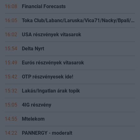
16:08
Financial Forecasts
16:05
Toka Club/Labanc/Laruska/Vica71/Nacky/Bpali/Oldrider/Josefernando/Mcbull/Kawaszabi
16:02
USA részvények vitasarok
15:54
Delta Nyrt
15:49
Eurós részvények vitasarok
15:42
OTP részvényesek ide!
15:32
Lakás/Ingatlan árak topik
15:05
4IG részvény
14:55
Mtelekom
14:22
PANNERGY - moderalt