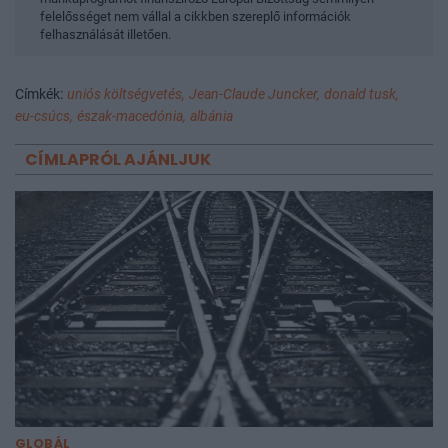
felelősséget nem vállal a cikkben szereplő információk
felhasználását illetően.
Címkék:
uniós költségvetés,
Jean-Claude Juncker,
donald tusk,
eu-csúcs,
észak-macedónia,
albánia
CÍMLAPRÓL AJÁNLJUK
GLOBÁL