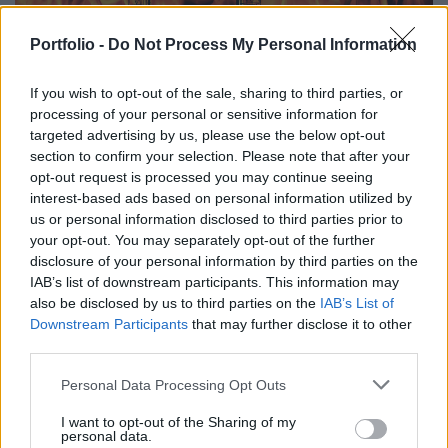
Portfolio -
Do Not Process My Personal Information
If you wish to opt-out of the sale, sharing to third parties, or
processing of your personal or sensitive information for
targeted advertising by us, please use the below opt-out
section to confirm your selection. Please note that after your
GLOBÁL
opt-out request is processed you may continue seeing
Könyörtelenül lecsaptak az ukrán drónok:
interest-based ads based on personal information utilized by
us or personal information disclosed to third parties prior to
gigantikus lángokkal ég több orosz
your opt-out. You may separately opt-out of the further
olajfinomító
disclosure of your personal information by third parties on the
Összesen több mint 15 millió tonna kőolajat dolgoznak fel
IAB’s list of downstream participants. This information may
évente.
also be disclosed by us to third parties on the
IAB’s List of
Downstream Participants
that may further disclose it to other
third parties.
Personal Data Processing Opt Outs
I want to opt-out of the Sharing of my
personal data.