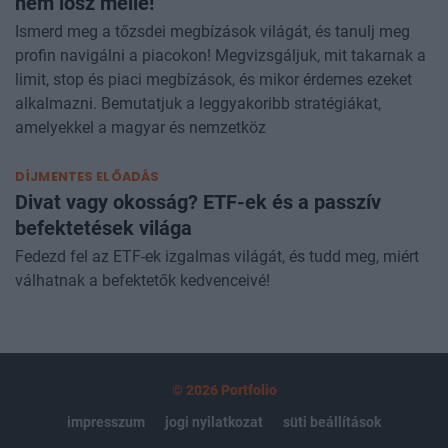
nem lősz mellé!
Ismerd meg a tőzsdei megbízások világát, és tanulj meg
profin navigálni a piacokon! Megvizsgáljuk, mit takarnak a
limit, stop és piaci megbízások, és mikor érdemes ezeket
alkalmazni. Bemutatjuk a leggyakoribb stratégiákat,
amelyekkel a magyar és nemzetköz
DÍJMENTES ELŐADÁS
Divat vagy okosság? ETF-ek és a passzív
befektetések világa
Fedezd fel az ETF-ek izgalmas világát, és tudd meg, miért
válhatnak a befektetők kedvenceivé!
© 2026 Portfolio
impresszum
jogi nyilatkozat
süti beállítások