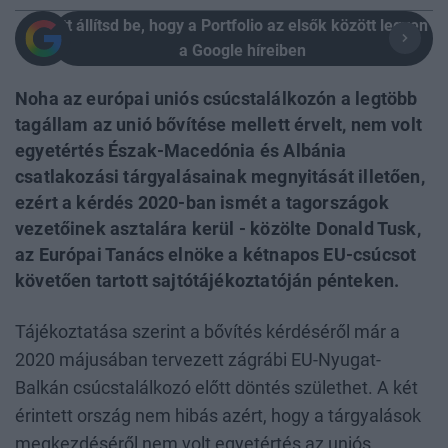
Itt állítsd be, hogy a Portfolio az elsők között legyen
a Google híreiben
Noha az európai uniós csúcstalálkozón a legtöbb
tagállam az unió bővítése mellett érvelt, nem volt
egyetértés Észak-Macedónia és Albánia
csatlakozási tárgyalásainak megnyitását illetően,
ezért a kérdés 2020-ban ismét a tagországok
vezetőinek asztalára kerül - közölte Donald Tusk,
az Európai Tanács elnöke a kétnapos EU-csúcsot
követően tartott sajtótájékoztatóján pénteken.
Tájékoztatása szerint a bővítés kérdéséről már a
2020 májusában tervezett zágrábi EU-Nyugat-
Balkán csúcstalálkozó előtt döntés születhet. A két
érintett ország nem hibás azért, hogy a tárgyalások
megkezdéséről nem volt egyetértés az uniós