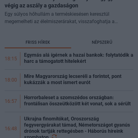
végig az aszály a gazdaságon
Egy súlyos hőhullám a terméskiesésen keresztül
megemelheti az élelmiszerárakat, visszafoghatja a
gazdasági növekedést, ronthatja a termelékenységet, sőt
még az állam finanszírozását is m
FRISS HÍREK
NÉPSZERŰ
Egymás alá ígérnek a hazai bankok: folytatódik a
18:15
harc a támogatott hitelekért
Mire Magyarország lecseréli a forintot, pont
18:00
kukázzák a most ismert eurót
Horrorbaleset a szomszédos országban:
16:57
frontálisan összeütközött két vonat, sok a sérült
Ukrajna finomítókat, Oroszország
fegyvergyárakat támad, Németországot gyanús
16:48
drónok tartják rettegésben - Háborús híreink
szombaton